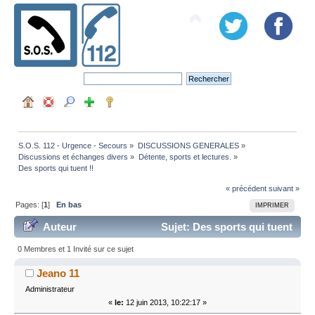
S.O.S. 112 - Urgence - Secours
»
DISCUSSIONS GENERALES
»
Discussions et échanges divers
»
Détente, sports et lectures.
»
Des sports qui tuent !!
« précédent
suivant »
Pages: [
1
]
En bas
IMPRIMER
Auteur
Sujet: Des sports qui tuent
!! (Lu 57848 fois)
0 Membres et 1 Invité sur ce sujet
Jeano 11
Administrateur
«
le:
12 juin 2013, 10:22:17 »