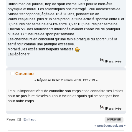
British medical journal, trop de sport est mauvais pour le bien-être
physique et moral. Les scientifiques ont interrogé 1200 adolescents de
Suisse francophone, âgés de 16 à 20 ans, pendant un an.
Parmi ces jeunes, plus d’un tiers pratiquait une activité sportive entre 0 et
3,5 heures par semaine et 41% entre 3,6 et 10,5 heures par semaine.
Environ 5% des adolescents interrogés avaient l’habitude de pratiquer
plus de 17,5 heures de sport par semaine.
Les chercheurs en concluent qu’une faible pratique du sport nuit à la
santé tout comme une pratique excessive.
Moralité, les excès sont toujours néfastes
LaDépêche.fr
IP archivée
Cosmico
«
Réponse #2 le:
23 mars 2018, 13:17:19 »
Le plus important c'est de connaitre son corps et de connaitre ses limites
pour ne pas faire d'excès ou pour éviter les sports qui ne sont pas bon
pour notre corps.
IP archivée
Pages: [
1
]
En haut
IMPRIMER
« précédent
suivant »