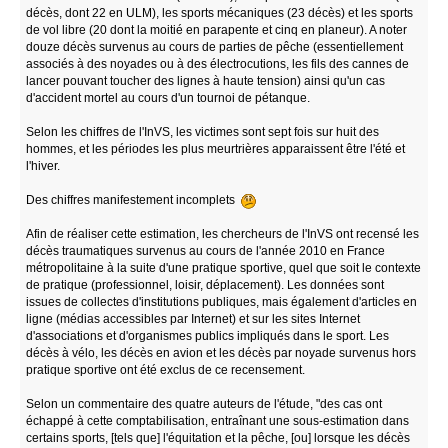
décès, dont 22 en ULM), les sports mécaniques (23 décès) et les sports
de vol libre (20 dont la moitié en parapente et cinq en planeur). A noter
douze décès survenus au cours de parties de pêche (essentiellement
associés à des noyades ou à des électrocutions, les fils des cannes de
lancer pouvant toucher des lignes à haute tension) ainsi qu'un cas
d'accident mortel au cours d'un tournoi de pétanque.
Selon les chiffres de l'InVS, les victimes sont sept fois sur huit des
hommes, et les périodes les plus meurtrières apparaissent être l'été et
l'hiver.
Des chiffres manifestement incomplets
Afin de réaliser cette estimation, les chercheurs de l'InVS ont recensé les
décès traumatiques survenus au cours de l'année 2010 en France
métropolitaine à la suite d'une pratique sportive, quel que soit le contexte
de pratique (professionnel, loisir, déplacement). Les données sont
issues de collectes d'institutions publiques, mais également d'articles en
ligne (médias accessibles par Internet) et sur les sites Internet
d'associations et d'organismes publics impliqués dans le sport. Les
décès à vélo, les décès en avion et les décès par noyade survenus hors
pratique sportive ont été exclus de ce recensement.
Selon un commentaire des quatre auteurs de l'étude, "des cas ont
échappé à cette comptabilisation, entraînant une sous-estimation dans
certains sports, [tels que] l'équitation et la pêche, [ou] lorsque les décès