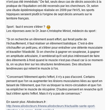
n'ont pas été immédiats." De fait, seuls deux cas de décès associés à la
pratique de l'équitation ont été recensés par les chercheurs. Or, selon
une étude épidémiologique réalisée en 2009 par l'InVS, les sports
hippiques seraient plutôt à l'origine de sept décès annuels sur le
territoire français.
Sport : faut-il encore s'étirer ?
Les réponses avec le Dr Jean-Christophe Miniot, médecin du sport :
"Si on recherche un étirement avant effort, qui ferait partie de
l'échauffement, il faut réaliser un étirement balistique. C'est-à-dire
s'échauffer un petit peu, et s'étirer pour entraîner une détente musculaire
et travailler l'élasticité. Si on cherche à gagner en souplesse, à gagner
en amplitude articulaire, il semblerait qu'il soit plus intéressant de faire
des étirements à froid quand le muscle n'est pas chaud car à ce moment-
là, on va plus tirer sur les structures tendineuses. Des structures
tendineuses qui relient le muscle à l'os.
"Concernant l'étirement après l'effort, il n'y a pas d'accord. Certains
pensent que l'on va augmenter les lésions musculaires liées au sport en
faisant de l'étirement, que l'on va bloquer la micro-circulation et que l'on
va empêcher le muscle de récupérer. D'autres pensent en revanche qu'il
faut s'étirer après l'effort. Mais il n'y a pas de consensus."
En savoir plus Allodocteurs.fr :
http://www.allodocteurs.fr/www.allodocteurs.fr/actualite-sante-sport-