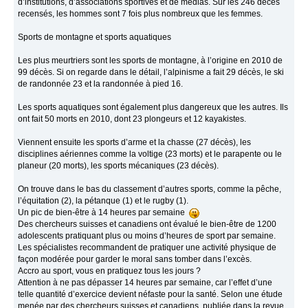
d’institutions, d’associations sportives et de médias. Sur les 246 décès
recensés, les hommes sont 7 fois plus nombreux que les femmes.
Sports de montagne et sports aquatiques
Les plus meurtriers sont les sports de montagne, à l’origine en 2010 de
99 décès. Si on regarde dans le détail, l’alpinisme a fait 29 décès, le ski
de randonnée 23 et la randonnée à pied 16.
Les sports aquatiques sont également plus dangereux que les autres. Ils
ont fait 50 morts en 2010, dont 23 plongeurs et 12 kayakistes.
Viennent ensuite les sports d’arme et la chasse (27 décès), les
disciplines aériennes comme la voltige (23 morts) et le parapente ou le
planeur (20 morts), les sports mécaniques (23 décès).
On trouve dans le bas du classement d’autres sports, comme la pêche,
l’équitation (2), la pétanque (1) et le rugby (1).
Un pic de bien-être à 14 heures par semaine
Des chercheurs suisses et canadiens ont évalué le bien-être de 1200
adolescents pratiquant plus ou moins d’heures de sport par semaine.
Les spécialistes recommandent de pratiquer une activité physique de
façon modérée pour garder le moral sans tomber dans l’excès.
Accro au sport, vous en pratiquez tous les jours ?
Attention à ne pas dépasser 14 heures par semaine, car l’effet d’une
telle quantité d’exercice devient néfaste pour la santé. Selon une étude
menée par des chercheurs suisses et canadiens, publiée dans la revue