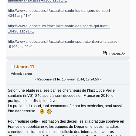
attention-a-la-casse--9106.asp?1=1
http://www.allodocteurs.fr/actualite-sante-les-dangers-du-sport-
4344.asp?1=1
http://www.allodocteurs.fr/actualite-sante-des-sports-qui-tuent-
10498.asp?1=1
http://www.allodocteurs.fr/actualite-sante-sport-attention-a-la-casse-
-9106.asp?1=1
IP archivée
Jeano 11
Administrateur
«
Réponse #1 le:
15 février 2014, 17:24:56 »
Selon une étude réalisée par les chercheurs de l’Institut de Veille
sanitaire (InVS), 246 sportifs sont décédés en France en 2010, en
pratiquant leur discipline favorite.
La pratique du sport, tant recommandée par les médecins, peut aussi
être dangereuse.
Pour réaliser cette « estimation des décès liés à la pratique sportive en
France métropolitaine », les équipes du Département des maladies
chroniques et traumatismes ont collecté des informations auprès