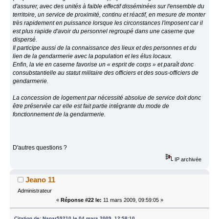
d'assurer, avec des unités à faible effectif disséminées sur l'ensemble du
territoire, un service de proximité, continu et réactif, en mesure de monter
très rapidement en puissance lorsque les circonstances l'imposent car il
est plus rapide d'avoir du personnel regroupé dans une caserne que
dispersé.
Il participe aussi de la connaissance des lieux et des personnes et du
lien de la gendarmerie avec la population et les élus locaux.
Enfin, la vie en caserne favorise un « esprit de corps » et paraît donc
consubstantielle au statut militaire des officiers et des sous-officiers de
gendarmerie.
La concession de logement par nécessité absolue de service doit donc
être préservée car elle est fait partie intégrante du mode de
fonctionnement de la gendarmerie.
D'autres questions ?
IP archivée
Jeano 11
Administrateur
«
Réponse #22 le:
11 mars 2009, 09:59:05 »
Citation de: Nanar59210 le 04 mars 2009, 12:58:10