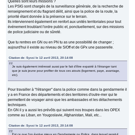
Quelles sont leurs missions ?
Les PSIG sont chargés de la surveillance générale, de la recherche de
renseignement et du flagrant délit, ainsi que la police de la route, la
priorité étant donnée à la présence sur le terrain.
Ils interviennent également en renfort aux unités territoriales pour tout
événement troublant l'ordre public et, ponctuellement, sur des missions
de police judiciaire ou de sûreté.
Que tu rentres en GN ou en PN tu as une possibilité de changer ;
aujourd'hui il existe au niveau de S/Off et de GPx une passerelle.
Citation de: Syssi le 12 avril 2013, 20:14:08
Je suis également intéressé aussi par le fait d'être expatrié à l’étranger tant
que je suis jeune pour profiter de tous ces atouts (logement, paye, avantage,
etc).
Pour travailler à "l'étranger" dans la police comme dans la gendarmerie il
y a en France des départements et des territoires d'outre-mer qui te
permettent de voyager ainsi que les ambassades et les détachements
techniques.
En GN il y a aussi les prévôts qui suivent nos troupes dans les OPEX
comme au Liban, en Yougoslavie, Afghanistan, Mali, etc...
Citation de: Syssi le 12 avril 2013, 20:14:08
Est ce que l'on évolue mieux en Gendarmerie ou Police, dans lequel serait-il