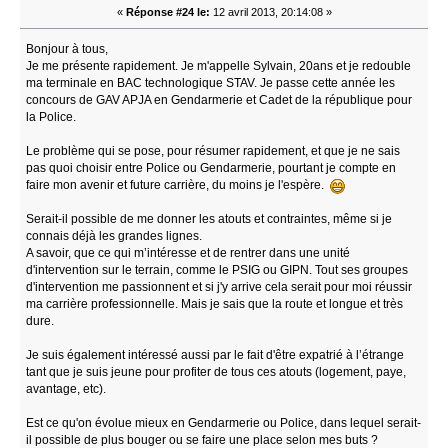
«
Réponse #24 le:
12 avril 2013, 20:14:08 »
Bonjour à tous,
Je me présente rapidement. Je m'appelle Sylvain, 20ans et je redouble
ma terminale en BAC technologique STAV. Je passe cette année les
concours de GAV APJA en Gendarmerie et Cadet de la république pour
la Police.
Le problème qui se pose, pour résumer rapidement, et que je ne sais
pas quoi choisir entre Police ou Gendarmerie, pourtant je compte en
faire mon avenir et future carrière, du moins je l'espère.
Serait-il possible de me donner les atouts et contraintes, même si je
connais déjà les grandes lignes.
A savoir, que ce qui m’intéresse et de rentrer dans une unité
d'intervention sur le terrain, comme le PSIG ou GIPN. Tout ses groupes
d'intervention me passionnent et si j'y arrive cela serait pour moi réussir
ma carrière professionnelle. Mais je sais que la route et longue et très
dure.
Je suis également intéressé aussi par le fait d'être expatrié à l’étrange
tant que je suis jeune pour profiter de tous ces atouts (logement, paye,
avantage, etc).
Est ce qu'on évolue mieux en Gendarmerie ou Police, dans lequel serait-
il possible de plus bouger ou se faire une place selon mes buts ?