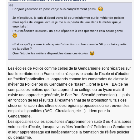
Bonjour, j'adresse ce post' car je suis complétement perdu
.
Je m'explique, je suis d'abord venu ici pour m'informer sur le métier de policier
mais après de longue lecture je me suis perdu de vue dans le métier que je
veux faire !
Pour m'éclairer, si quelqu'un peut répondre à ces questions cela serait gentil
- Est ce qu'il y a une école après l'obtention du bac dans le 59 pour faire partie
de la police ?
Que j'étudie les métiers disponibles dans ces écoles
Les écoles de Police comme celles de la Gendarmerie sont réparties sur
tout le territoire de la France et tu n'as pas le choix de l'école ni d'étudier
un "métier" particulier - tu apprends comme tes camarades de classe le
métier du Policier ou du Gendarme de "base" ... bref le B+A = BA (ce ne
sont pas des métiers que l'on apprend au collège ou au lycée mais il
existe une approche générale, le Bac Pro : Sécurité-prévention.) ... puis
en fonction de tes résultats à l'examen final de ta promotion tu fais des
choix en fonction des offres et des régions proposées où se trouvent les
emplois disponibles (BAC - Circulation, etc... ) - idem pour la
Gendarmerie.
Les spécialités ou les spécificités s'apprennent en suite 3 ou 4 ans après
votre sortie d'école, lorsque vous êtes "confirmés" Policier ou Gendarme
et leur apprentissage est indépendant de la formation de l'élève policier
ou gendarme.