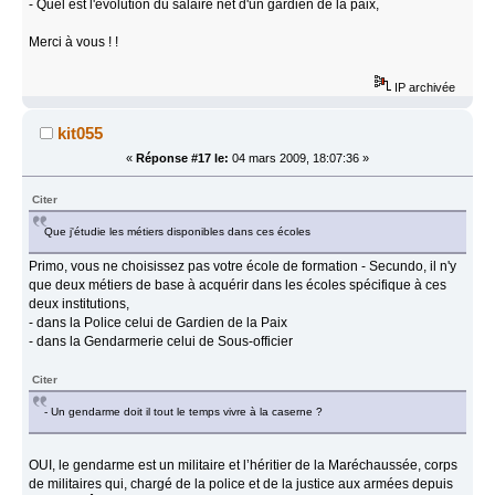
- Quel est l'évolution du salaire net d'un gardien de la paix,
Merci à vous ! !
IP archivée
kit055
«
Réponse #17 le:
04 mars 2009, 18:07:36 »
Citer
Que j'étudie les métiers disponibles dans ces écoles
Primo, vous ne choisissez pas votre école de formation - Secundo, il n'y
que deux métiers de base à acquérir dans les écoles spécifique à ces
deux institutions,
- dans la Police celui de Gardien de la Paix
- dans la Gendarmerie celui de Sous-officier
Citer
- Un gendarme doit il tout le temps vivre à la caserne ?
OUI, le gendarme est un militaire et l’héritier de la Maréchaussée, corps
de militaires qui, chargé de la police et de la justice aux armées depuis