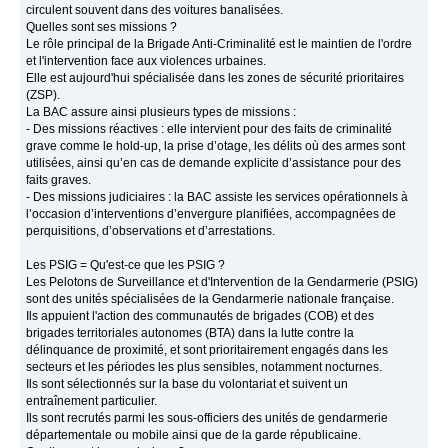
circulent souvent dans des voitures banalisées.
Quelles sont ses missions ?
Le rôle principal de la Brigade Anti-Criminalité est le maintien de l'ordre
et l'intervention face aux violences urbaines.
Elle est aujourd'hui spécialisée dans les zones de sécurité prioritaires
(ZSP).
La BAC assure ainsi plusieurs types de missions :
- Des missions réactives : elle intervient pour des faits de criminalité
grave comme le hold-up, la prise d’otage, les délits où des armes sont
utilisées, ainsi qu’en cas de demande explicite d’assistance pour des
faits graves.
- Des missions judiciaires : la BAC assiste les services opérationnels à
l’occasion d’interventions d’envergure planifiées, accompagnées de
perquisitions, d’observations et d’arrestations.
Les PSIG = Qu'est-ce que les PSIG ?
Les Pelotons de Surveillance et d'Intervention de la Gendarmerie (PSIG)
sont des unités spécialisées de la Gendarmerie nationale française.
Ils appuient l'action des communautés de brigades (COB) et des
brigades territoriales autonomes (BTA) dans la lutte contre la
délinquance de proximité, et sont prioritairement engagés dans les
secteurs et les périodes les plus sensibles, notamment nocturnes.
Ils sont sélectionnés sur la base du volontariat et suivent un
entraînement particulier.
Ils sont recrutés parmi les sous-officiers des unités de gendarmerie
départementale ou mobile ainsi que de la garde républicaine.