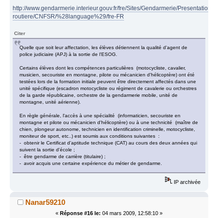
http://www.gendarmerie.interieur.gouv.fr/fre/Sites/Gendarmerie/Presentation/S
routiere/CNFSR/%28language%29/fre-FR
Citer
Quelle que soit leur affectation, les élèves détiennent la qualité d'agent de
police judiciaire (APJ) à la sortie de l'ESOG.
Certains élèves dont les compétences particulières (motocycliste, cavalier,
musicien, secouriste en montagne, pilote ou mécanicien d'hélicoptère) ont été
testées lors de la formation initiale peuvent être directement affectés dans une
unité spécifique (escadron motocycliste ou régiment de cavalerie ou orchestres
de la garde républicaine, orchestre de la gendarmerie mobile, unité de
montagne, unité aérienne).
En règle générale, l'accès à une spécialité (informaticien, secouriste en
montagne et pilote ou mécanicien d'hélicoptère) ou à une technicité (maître de
chien, plongeur autonome, technicien en identification criminelle, motocycliste,
moniteur de sport, etc..) est soumis aux conditions suivantes :
- obtenir le Certificat d'aptitude technique (CAT) au cours des deux années qui
suivent la sortie d'école ;
- être gendarme de carrière (titulaire) ;
- avoir acquis une certaine expérience du métier de gendarme.
IP archivée
Nanar59210
«
Réponse #16 le:
04 mars 2009, 12:58:10 »