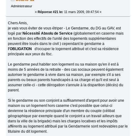
Administrateur
«
Réponse #21 le:
11 mars 2009, 09:47:54 »
Chers Amis,
je vais vous éviter de vous étriper - Le Gendarme, du DG au GAV, est
logé par
Nécessité Absolu de Service
(globalement en caserne mais
en fonction des effectifs de l'unité des logements supplémentaires
peuvent être loués dans le civil ) cependant le gendarme a
l'OBLIGATION
d'occuper le logement attribué et c'est sa résidence
principale aux yeux du fisc.
Le gendarme peut habiter son logement ou sa maison qu'en il est à
moins de 5 années de la retraite - des cas sociaux peuvent également
autoriser le gendarme à vivre dans sa maison, par exemple s'il a ses
parents ou beaux parents handicapés à sa charge et qu'il est seul à
assumer celle-ci - cette dérogation s'annule à la disparition (décès) du
parent.
Si le gendarme ou son conjoint a suffisamment d'argent pour avoir une
maison ou un logement hors caserne c'est possible que celui-ci
devienne la résidence principale d'un membre du couple (célibat
géographique par exemple quand le conjoint a un travail ailleurs que
dans la ville de la brigade) mais les charges locatives et les impôts
afférents au logement attribué par la Gendarmerie sont redevables par le
titulaire du dit logement.