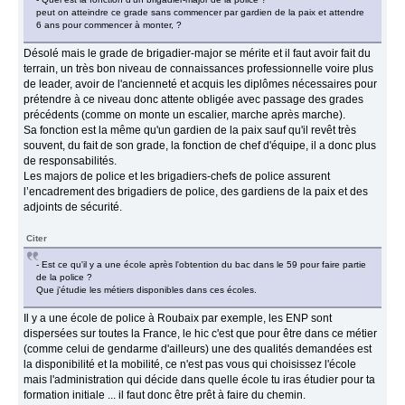
peut on atteindre ce grade sans commencer par gardien de la paix et attendre
6 ans pour commencer à monter, ?
Désolé mais le grade de brigadier-major se mérite et il faut avoir fait du
terrain, un très bon niveau de connaissances professionnelle voire plus
de leader, avoir de l'ancienneté et acquis les diplômes nécessaires pour
prétendre à ce niveau donc attente obligée avec passage des grades
précédents (comme on monte un escalier, marche après marche).
Sa fonction est la même qu'un gardien de la paix sauf qu'il revêt très
souvent, du fait de son grade, la fonction de chef d'équipe, il a donc plus
de responsabilités.
Les majors de police et les brigadiers-chefs de police assurent
l’encadrement des brigadiers de police, des gardiens de la paix et des
adjoints de sécurité.
Citer
- Est ce qu'il y a une école après l'obtention du bac dans le 59 pour faire partie
de la police ?
Que j'étudie les métiers disponibles dans ces écoles.
Il y a une école de police à Roubaix par exemple, les ENP sont
dispersées sur toutes la France, le hic c'est que pour être dans ce métier
(comme celui de gendarme d'ailleurs) une des qualités demandées est
la disponibilité et la mobilité, ce n'est pas vous qui choisissez l'école
mais l'administration qui décide dans quelle école tu iras étudier pour ta
formation initiale ... il faut donc être prêt à faire du chemin.