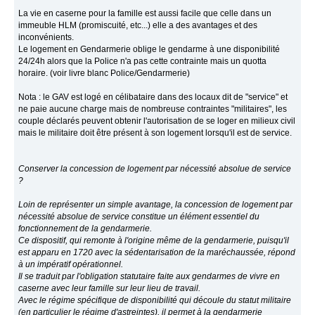
La vie en caserne pour la famille est aussi facile que celle dans un
immeuble HLM (promiscuité, etc...) elle a des avantages et des
inconvénients.
Le logement en Gendarmerie oblige le gendarme à une disponibilité
24/24h alors que la Police n'a pas cette contrainte mais un quotta
horaire. (voir livre blanc Police/Gendarmerie)
Nota : le GAV est logé en célibataire dans des locaux dit de "service" et
ne paie aucune charge mais de nombreuse contraintes "militaires", les
couple déclarés peuvent obtenir l'autorisation de se loger en milieux civil
mais le militaire doit être présent à son logement lorsqu'il est de service.
Conserver la concession de logement par nécessité absolue de service
?
Loin de représenter un simple avantage, la concession de logement par
nécessité absolue de service constitue un élément essentiel du
fonctionnement de la gendarmerie.
Ce dispositif, qui remonte à l'origine même de la gendarmerie, puisqu'il
est apparu en 1720 avec la sédentarisation de la maréchaussée, répond
à un impératif opérationnel.
Il se traduit par l'obligation statutaire faite aux gendarmes de vivre en
caserne avec leur famille sur leur lieu de travail.
Avec le régime spécifique de disponibilité qui découle du statut militaire
(en particulier le régime d'astreintes), il permet à la gendarmerie