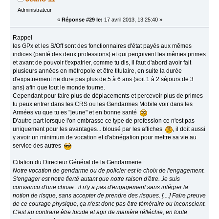
Administrateur
«
Réponse #29 le:
17 avril 2013, 13:25:40 »
Rappel
les GPx et les S/Off sont des fonctionnaires d'état payés aux mêmes
indices (parité des deux professions) et qui perçoivent les mêmes primes
et avant de pouvoir t'expatrier, comme tu dis, il faut d'abord avoir fait
plusieurs années en métropole et être titulaire, en suite la durée
d'expatriement ne dure pas plus de 5 à 6 ans (soit 1 à 2 séjours de 3
ans) afin que tout le monde tourne.
Cependant pour faire plus de déplacements et percevoir plus de primes
tu peux entrer dans les CRS ou les Gendarmes Mobile voir dans les
Armées vu que tu es "jeune" et en bonne santé
D'autre part lorsque l'on embrasse ce type de profession ce n'est pas
uniquement pour les avantages... blousé par les affiches
, il doit aussi
y avoir un minimum de vocation et d'abnégation pour mettre sa vie au
service des autres
Citation du Directeur Général de la Gendarmerie :
Notre vocation de gendarme ou de policier est le choix de l'engagement.
S'engager est notre fierté autant que notre raison d'être. Je suis
convaincu d'une chose : il n'y a pas d'engagement sans intégrer la
notion de risque, sans accepter de prendre des risques. [....] Faire preuve
de ce courage physique, ça n'est donc pas être téméraire ou inconscient.
C'est au contraire être lucide et agir de manière réfléchie, en toute