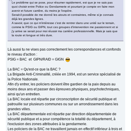
Le problème qui se pose, pour résumer rapidement, est que je ne sais pas
quoi choisir entre Police ou Gendarmerie et pourtant je compte en faire mon
avenir et future carrière, du moins je l'espère.
Serait-il possible de me donné les atouts et contraintes, même si je connais
déjà les grandes lignes.
A savoir, que ce qui m’intéresse c'est de rentrer dans une unité sur le terrain,
comme le PSIG ou GIPN, tout ces groupes d'intervention me passionnent et si
j'y arrive se serait pour moi réussir ma carrière professionnelle. Mais je sais que
la route et longue et très dure.
Là aussi tu ne vises pas correctement les correspondances et confonds
le niveau d'action :
PSIG = BAC et GIPN/RAID = GIGN
La BAC = Qu'est-ce que la BAC ?
La Brigade Anti-Criminalité, créée en 1994, est un service spécialisé de
la Police Nationale.
Afin d'y entrer, les policiers doivent être gardien de la paix depuis au
moins deux ans et passer des épreuves physiques, psychotechniques,
ainsi qu'un entretien.
La BAC locale est répartie par circonscription de sécurité publique et
patrouille sur plusieurs communes ou sur un arrondissement dans les
grandes villes.
La BAC départementale est répartie par direction départementale de
sécurité publique et a pour compétence la totalité du département, à
l'exclusion des zones attribuées à la gendarmerie.
Les policiers de la BAC ne travaillent jamais en effectif inférieur à trois et