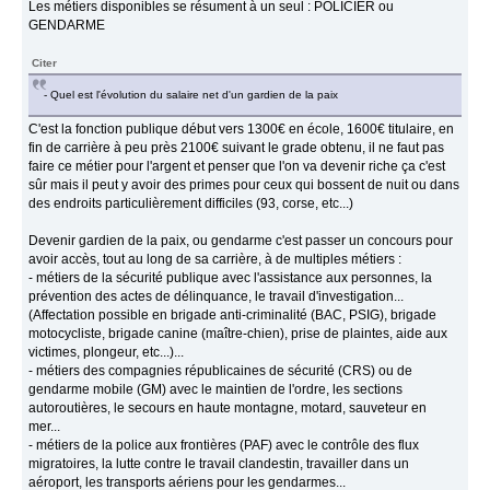
Les métiers disponibles se résument à un seul : POLICIER ou
GENDARME
Citer
- Quel est l'évolution du salaire net d'un gardien de la paix
C'est la fonction publique début vers 1300€ en école, 1600€ titulaire, en
fin de carrière à peu près 2100€ suivant le grade obtenu, il ne faut pas
faire ce métier pour l'argent et penser que l'on va devenir riche ça c'est
sûr mais il peut y avoir des primes pour ceux qui bossent de nuit ou dans
des endroits particulièrement difficiles (93, corse, etc...)
Devenir gardien de la paix, ou gendarme c'est passer un concours pour
avoir accès, tout au long de sa carrière, à de multiples métiers :
- métiers de la sécurité publique avec l'assistance aux personnes, la
prévention des actes de délinquance, le travail d'investigation...
(Affectation possible en brigade anti-criminalité (BAC, PSIG), brigade
motocycliste, brigade canine (maître-chien), prise de plaintes, aide aux
victimes, plongeur, etc...)...
- métiers des compagnies républicaines de sécurité (CRS) ou de
gendarme mobile (GM) avec le maintien de l'ordre, les sections
autoroutières, le secours en haute montagne, motard, sauveteur en
mer...
- métiers de la police aux frontières (PAF) avec le contrôle des flux
migratoires, la lutte contre le travail clandestin, travailler dans un
aéroport, les transports aériens pour les gendarmes...