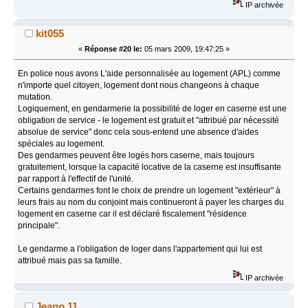
IP archivée
kit055
«
Réponse #20 le:
05 mars 2009, 19:47:25 »
En police nous avons L'aide personnalisée au logement (APL) comme
n'importe quel citoyen, logement dont nous changeons à chaque
mutation.
Logiquement, en gendarmerie la possibilité de loger en caserne est une
obligation de service - le logement est gratuit et "attribué par nécessité
absolue de service" donc cela sous-entend une absence d'aides
spéciales au logement.
Des gendarmes peuvent être logés hors caserne, mais toujours
gratuitement, lorsque la capacité locative de la caserne est insuffisante
par rapport à l'effectif de l'unité.
Certains gendarmes font le choix de prendre un logement "extérieur" à
leurs frais au nom du conjoint mais continueront à payer les charges du
logement en caserne car il est déclaré fiscalement "résidence
principale".
Le gendarme a l'obligation de loger dans l'appartement qui lui est
attribué mais pas sa famille.
IP archivée
Jeano 11