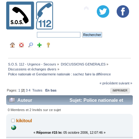
S.O.S. 112 - Urgence - Secours
»
DISCUSSIONS GENERALES
»
Discussions et échanges divers
»
Police nationale et Gendarmerie nationale : sachez faire la différence
« précédent
suivant »
Pages:
1
[
2
]
3
4
Toutes
En bas
IMPRIMER
Auteur
Sujet: Police nationale et
Gendarmerie nationale : sachez faire la différence (Lu
0 Membres et 2 Invités sur ce sujet
182850 fois)
kikitoul
«
Réponse #15 le:
05 octobre 2006, 12:07:46 »