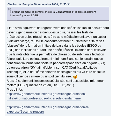
Citation de: Rémy le 30 septembre 2006, 21:55:34
Personnellement, je compte choisir la Gendarmerie et je suis également
intéressé par les EDSR.
Il faut savoir qu'avant de regarder vers une spécialisation, tu dois d'abord
devenir gendarme ou gardien, c'est à dire, passer les tests de
présélection et les réussir, puis être apte médicalement, avoir un casier
judiciaire vierge, réussir le concours "externe" ou "interne" et faire ses
"classes" donc formation initiale de base dans les écoles (ESOG ou
ENP) des institutions durant une année, réussir l'examen final et savoir
que la note obtenue te permettra de choisir ou de subir ton affectation
future, puis faire obligatoirement minimum 5 ans sur le terrain tout en
continuant la formations scolaire par correspondance en brigade (GD)
ou en escadron (GM) afin d'obtenir son CAT (Certificat d'Aptitude
Technique) et le deuxième chevron de tes galons qui va faire de toi un
sous-officier de carrière ou un policier titulaire.
Alors là seulement, les postes spécialisés sont accessibles (plongeur,
motard [EDSR], maître de chien, OPJ, TIC, etc...)
Plus d'infos :
http://www.gendarmerie.interieur.gouv.fr/cegn/Formation-
initiale/Formation-des-sous-officiers-de-gendarmerie
http://www.gendarmerie.interieur.gouv.fr/cegn/Formation-d-
expertise/Securite-routiere