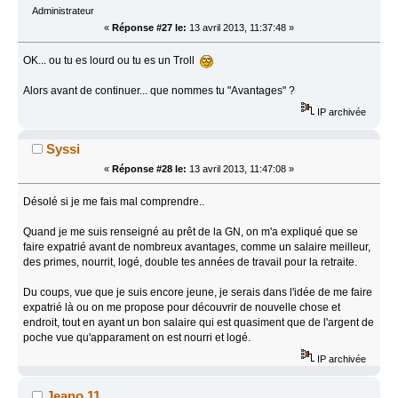
Administrateur
«
Réponse #27 le:
13 avril 2013, 11:37:48 »
OK... ou tu es lourd ou tu es un Troll
Alors avant de continuer... que nommes tu "Avantages" ?
IP archivée
Syssi
«
Réponse #28 le:
13 avril 2013, 11:47:08 »
Désolé si je me fais mal comprendre..
Quand je me suis renseigné au prêt de la GN, on m'a expliqué que se
faire expatrié avant de nombreux avantages, comme un salaire meilleur,
des primes, nourrit, logé, double tes années de travail pour la retraite.
Du coups, vue que je suis encore jeune, je serais dans l'idée de me faire
expatrié là ou on me propose pour découvrir de nouvelle chose et
endroit, tout en ayant un bon salaire qui est quasiment que de l'argent de
poche vue qu'apparament on est nourri et logé.
IP archivée
Jeano 11