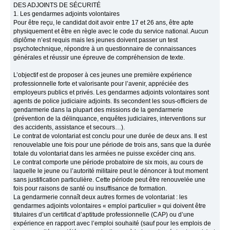
DES ADJOINTS DE SÉCURITÉ
1. Les gendarmes adjoints volontaires
Pour être reçu, le candidat doit avoir entre 17 et 26 ans, être apte
physiquement et être en règle avec le code du service national. Aucun
diplôme n’est requis mais les jeunes doivent passer un test
psychotechnique, répondre à un questionnaire de connaissances
générales et réussir une épreuve de compréhension de texte.
L’objectif est de proposer à ces jeunes une première expérience
professionnelle forte et valorisante pour l’avenir, appréciée des
employeurs publics et privés. Les gendarmes adjoints volontaires sont
agents de police judiciaire adjoints. Ils secondent les sous-officiers de
gendarmerie dans la plupart des missions de la gendarmerie
(prévention de la délinquance, enquêtes judiciaires, interventions sur
des accidents, assistance et secours…).
Le contrat de volontariat est conclu pour une durée de deux ans. Il est
renouvelable une fois pour une période de trois ans, sans que la durée
totale du volontariat dans les armées ne puisse excéder cinq ans.
Le contrat comporte une période probatoire de six mois, au cours de
laquelle le jeune ou l’autorité militaire peut le dénoncer à tout moment
sans justification particulière. Cette période peut être renouvelée une
fois pour raisons de santé ou insuffisance de formation.
La gendarmerie connaît deux autres formes de volontariat : les
gendarmes adjoints volontaires « emploi particulier » qui doivent être
titulaires d’un certificat d’aptitude professionnelle (CAP) ou d’une
expérience en rapport avec l’emploi souhaité (sauf pour les emplois de