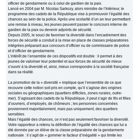
officier de gendarmerie ou à celui de gardien de la paix.
Lancé en 2004 par M. Nicolas Sarkozy, alors ministre de l’Intérieur, le
programme des cadets de la République vise à promouvoir l’égalité des
chances au sein de la police. Après une scolarité d’un an leur permettant
une remise à niveau, les jeunes peuvent passer le concours interne de
gardien de la paix ou devenir adjoints de sécurité.
Depuis 2005, le souci de favoriser la diversité dans l’encadrement des
forces de sécurité a conduit à la mise en place de classes préparatoires
intégrées préparant aux concours d’officier ou de commissaire de police
et d’officier de gendarmerie.
L’intérêt de l’ensemble de ces dispositifs est double : il permet à des
jeunes de valoriser leur potentiel et aux forces de sécurité de mieux
s’ouvrir à la diversité et, ainsi, mieux correspondre à la société française
dans sa réalité.
La promotion de la « diversité » implique que l’ensemble de ce que
recouvre cette notion soit pris en compte, qu’il s’agisse des origines
sociales ou géographiques (quartiers difficiles, zones rurales, outre-
mer). S’agissant des cadets de la République, il peut s’agir de fils et filles
d’ouvriers, d’employés, de chômeurs ; les personnes concernées
proviennent majoritairement, mais pas uniquement, des quartiers
sensibles.
Mais l’égalité des chances, ce n’est pas seulement favoriser la diversité.
Votre rapporteur a retenu la définition de l’égalité des chances qui lui a
été donnée par un élève de la classe préparatoire de la gendarmerie
nationale : il s’agit de « gommer le facteur d’inégalité » qui limite les