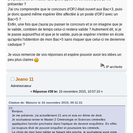
présenter ?
J'ai cru comprendre que le concours d'OPJ était ouvert aux Bac+3, puis-
je donc quand même espérer être affectée à un poste d'OPJ avec un
Bac+5 ?
Enfin, une fois que j'aurai pu passer le concours et si on imagine que je
le valide, combien de temps celui-ci restera valide ? Autrement dit, si je
le passe aujourd'hui et que je le valide, puis-je espérer n'entrer en école
qu'après l'obtention de mon Bac+5 sans risquer que celui-ci ne devienne
caduque ?
Je vous remercie de vos réponses et espère pouvoir avoir les idées un
peu plus claires
IP archivée
Jeano 11
Administrateur
«
Réponse #39 le:
16 novembre 2015, 10:57:10 »
Citation de: Maloxis le 16 novembre 2015, 00:11:31
Bonjour,
Je me présente, j'ai actuellement 21 ans et suis en 4ème de droit.
Je souhaiterai tenter le Master 2 Criminologie et Sciences criminelles
appliquées l'année prochaine dans l'optique de devenir enquêtrice. En effet,
j'ai toujours rêvé de pouvoir enquêter et poursuivre les criminels.
Le choix de mon futur métier se faisant très proche, je souhaiterai avoir votre