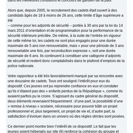
dans les meilleures conditions le concours de gardien de la paix.
Alors que, depuis 2005, le recrutement des cadets était ouvert à des
candidats âgés de 18 à moins de 26 ans, cette limite d’âge supérieure a
été
– comme pour les adjoints de sécurité – portée à 30 ans par la loi du 14
mars 2011 d’orientation et de programmation pour la performance de la
sécurité intérieure précitée. De même, à la suite de l’entrée en vigueur
de cette même loi, les cadets ne sont plus engagés pour une durée
maximale de 5 ans non renouvelable, mais « pour une période de 3 ans
renouvelable une fois, par reconduction expresse », soit une durée
maximale de 6 ans. Ils continuent à constituer une catégorie d’adjoints
de sécurité et restent donc comptabilisés dans le plafond d’emplois de la
police nationale.
Votre rapporteur a été très favorablement marqué par sa rencontre avec
une douzaine de cadets. Tous ont souligné l’intérêt pour eux du
dispositif. Ces jeunes ont pu reprendre confiance en eux et constater
qu’ils n’étaient pas des « enfants perdus de la République », comme ils
avaient parfois pu le croire. S’agissant du cadre général du dispositif,
deux éléments revenaient fréquemment : d’une part, la possibilité d’une
« remise à niveau » scolaire, nécessaire pour pouvoir bâtir un projet
professionnel et, plus largement, un projet de vie et, d’autre part, la
satisfaction d’évoluer dans un univers où des règles strictes sont posées.
Ce dernier point montre bien l’intérêt de ce dispositif. Le fait que les
jeunes soient hébergés sur site (6) renforce la cohésion du groupe et