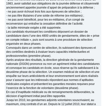
1983, avoir satisfait aux obligations de la journée défense et citoyenneté
anciennement appelée journée d’appel de préparation à la défense ;
- ne pas avoir échoué trois fois aux épreuves de sélection ;
- ne pas être titulaires d’une solde de réforme (ex-militaires) ;
- ne pas avoir bénéficié, pour les ex-militaires, d’un congé de
reconversion qui entraîne la cessation définitive de l’activité.
- la taille minimale exigée a été supprimée.
Les candidats réunissant les conditions déposent un dossier de
candidature dans l’une des 4800 unités de gendarmerie, dites de « prise
en compte initiale », puis sont soumis à une procédure de sélection
organisée en deux phases.
Convoqués dans un centre de sélection, ils subissent des épreuves et
des contrôles destinés à évaluer leurs capacités intellectuelles et
professionnelles (première phase).
Après analyse des résultats, la direction générale de la gendarmerie
nationale (DGGN) prononce ou non un agrément initial des candidatures
et convoque les candidats en école, sous réserve qu’ils satisfassent à la
deuxième phase de la sélection. Un examen médical de sélection et une
enquête sur leurs antécédents et leur environnement sont alors réalisés
pour s’assurer que les intéressés répondent aux normes d’aptitudes
médicales exigées et présentent les garanties morales requises pour
l’exercice de la fonction de volontaire (deuxième phase).
En cas d’inaptitude médicale ou de renseignements défavorables, la
décision d’agrément initial peut être rapportée.
Jusqu’en 2010, les gendarmes adjoints volontaires souscrivaient, au
maximum, cinq contrats d’un an. Depuis le 12 juillet 2010, leur statut a