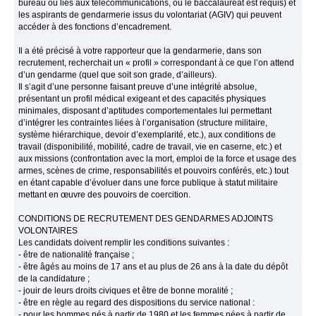
bureau ou liés aux télécommunications, où le baccalauréat est requis) et
les aspirants de gendarmerie issus du volontariat (AGIV) qui peuvent
accéder à des fonctions d’encadrement.
Il a été précisé à votre rapporteur que la gendarmerie, dans son
recrutement, recherchait un « profil » correspondant à ce que l’on attend
d’un gendarme (quel que soit son grade, d’ailleurs).
Il s’agit d’une personne faisant preuve d’une intégrité absolue,
présentant un profil médical exigeant et des capacités physiques
minimales, disposant d’aptitudes comportementales lui permettant
d’intégrer les contraintes liées à l’organisation (structure militaire,
système hiérarchique, devoir d’exemplarité, etc.), aux conditions de
travail (disponibilité, mobilité, cadre de travail, vie en caserne, etc.) et
aux missions (confrontation avec la mort, emploi de la force et usage des
armes, scènes de crime, responsabilités et pouvoirs conférés, etc.) tout
en étant capable d’évoluer dans une force publique à statut militaire
mettant en œuvre des pouvoirs de coercition.
CONDITIONS DE RECRUTEMENT DES GENDARMES ADJOINTS
VOLONTAIRES
Les candidats doivent remplir les conditions suivantes :
- être de nationalité française ;
- être âgés au moins de 17 ans et au plus de 26 ans à la date du dépôt
de la candidature ;
- jouir de leurs droits civiques et être de bonne moralité ;
- être en règle au regard des dispositions du service national :
- pour les hommes nés à partir de 1980 et les femmes nées à partir de