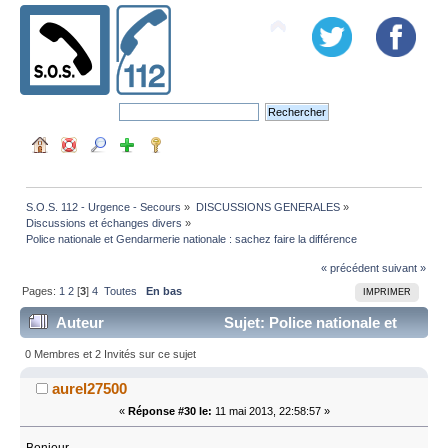
S.O.S. 112 - Urgence - Secours
»
DISCUSSIONS GENERALES
»
Discussions et échanges divers
»
Police nationale et Gendarmerie nationale : sachez faire la différence
« précédent
suivant »
Pages:
1
2
[
3
]
4
Toutes
En bas
IMPRIMER
Auteur
Sujet: Police nationale et
Gendarmerie nationale : sachez faire la différence (Lu
0 Membres et 2 Invités sur ce sujet
182841 fois)
aurel27500
«
Réponse #30 le:
11 mai 2013, 22:58:57 »
Bonjour,