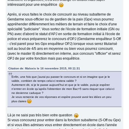
intéressant pour une enquêtrice
Après, si vous faites le choix de concourir au niveau subalterne de
Gendarme sous-officier ou de gardien de la paix (Gpx) vous pourrez
appréhender différemment les métiers de terrain et faire le choix d'une
spécialité "judiciaire". Vous sortez de l'école de formation initiale (GN ou
PN) avec d'abord le statut d'APJ en sortie de formation initial à l'école de
police et vous préparerez le concours d'OPJ (Gendarme enquêteur S-Off
- c'est pareil pour les Gpx enquêteur OPJ) lorsque vous serez titularisé
soit au bout de 4/5 ans en moyenne ou bien vous pourrez concourir,
(avec le master II) directement en interne, aux concours "officier" et serez
OPJ de par votre fonction mais pas enquêtrice.
Citation de: Maloxis le 16 novembre 2015, 00:11:31
Enfin, une fois que j'aurai pu passer le concours et si on imagine que je le
valide, combien de temps celui-ci restera valide ?
Autrement dit, si je le passe aujourd'hui et que je le valide, puis-je espérer
n'entrer en école qu'après l'obtention de mon Bac+5 sans risquer que celui-ci
ne devienne caduque ?
Je vous remercie de vos réponses et espère pouvoir avoir les idées un peu
plus claires
Là je ne saisi pas très bien votre question
Si vous concourez pour entrer dans la fonction subalterne (S-Off ou Gpx)
et si vous êtes admises vous entrer directement en école dans l'année