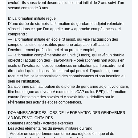
évolué : ils souscrivent désormais un contrat initial de 2 ans suivi d’un
second contrat de 3 ans.
b) La formation initiale reçue
D’une durée de six mois, la formation du gendarme adjoint volontaire
s’inscrit dans ce que l’on appelle une « approche compétences » et
comprend :
— la formation initiale en école (3 mois), qui vise l’acquisition des
compétences indispensables pour une adaptation efficace à
l’environnement professionnel et au premier emploi ;
— la formation complémentaire en unité (3 mois), qui revêt un double
objectif : l’acquisition des « savoir-faire » opérationnels non acquis en
école et l’évaluation des compétences en situation par l’encadrement
direct ainsi qu’un dispositif de tutorat qui permet d’épauler la jeune
recrue et facilite la transmission des connaissances et son insertion au
sein de l’institution.
Sanctionnée par l’attribution du diplôme de gendarme adjoint volontaire,
titre homologué au niveau V (comme les CAP ou les BEP), la formation
couvre l’ensemble des savoirs et « savoir-faire » détaillés par le
référentiel des activités et des compétences.
DOMAINES ABORDÉS LORS DE LA FORMATION DES GENDARMES
ADJOINTS VOLONTAIRES
Domaines abordés - Activités exercées
Les actes élémentaires du niveau militaire du rang
- Adopter un comportement conforme aux règles d’éthique et de