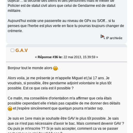
objectif ... la sécurité des biens et des personnes mais le métier de
Policier est de statut civil alors que celui de Gendarme est de statut
militaire.
Aujourd'hui existe une passerelle au niveau de GPx ou S/Off... si tu
penses que l'herbe est plus verte en face tu pourras toujours changer de
crémerie.
IP archivée
G.A.V
«
Réponse #36 le:
22 mai 2013, 15:39:59 »
Bonjour tout le monde alors
.
Alors voila, je me présente je m'appelle Miguel et j'ai 17 ans. Je
voudrais, si possible, être gendarme adjoint volontaire le plus tôt
possible. Est ce que cela est il possible ?
Ce matin, ma conseillère d'orientation m'a affirmer que cela étais
possible cependant elle n'etais pas capable de me donner des détails
et j'espère sincèrement que quelqun pourra m'aider svp.
Je suis en 1ere mais je souhaite être GAV le plus tôt possible. Je sais
que ce n'est pas nécessaire d'avoir le bac. Mais comment devenir GAV ?
Ou puis je m'inscrire ?? Si je suis accepter, comment ca va se passer