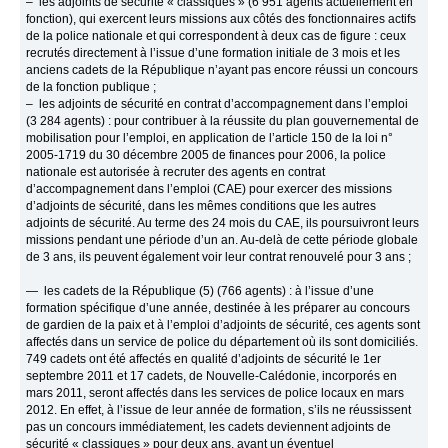
– les adjoints de sécurité « classiques » (6 951 agents actuellement en
fonction), qui exercent leurs missions aux côtés des fonctionnaires actifs
de la police nationale et qui correspondent à deux cas de figure : ceux
recrutés directement à l’issue d’une formation initiale de 3 mois et les
anciens cadets de la République n’ayant pas encore réussi un concours
de la fonction publique ;
– les adjoints de sécurité en contrat d’accompagnement dans l’emploi
(3 284 agents) : pour contribuer à la réussite du plan gouvernemental de
mobilisation pour l’emploi, en application de l’article 150 de la loi n°
2005-1719 du 30 décembre 2005 de finances pour 2006, la police
nationale est autorisée à recruter des agents en contrat
d’accompagnement dans l’emploi (CAE) pour exercer des missions
d’adjoints de sécurité, dans les mêmes conditions que les autres
adjoints de sécurité. Au terme des 24 mois du CAE, ils poursuivront leurs
missions pendant une période d’un an. Au-delà de cette période globale
de 3 ans, ils peuvent également voir leur contrat renouvelé pour 3 ans ;
— les cadets de la République (5) (766 agents) : à l’issue d’une
formation spécifique d’une année, destinée à les préparer au concours
de gardien de la paix et à l’emploi d’adjoints de sécurité, ces agents sont
affectés dans un service de police du département où ils sont domiciliés.
749 cadets ont été affectés en qualité d’adjoints de sécurité le 1er
septembre 2011 et 17 cadets, de Nouvelle-Calédonie, incorporés en
mars 2011, seront affectés dans les services de police locaux en mars
2012. En effet, à l’issue de leur année de formation, s’ils ne réussissent
pas un concours immédiatement, les cadets deviennent adjoints de
sécurité « classiques » pour deux ans, avant un éventuel