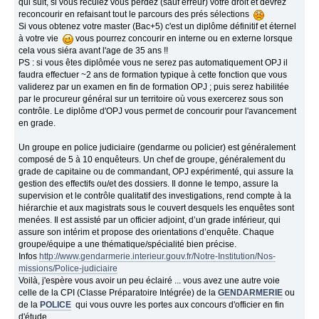
qui suit, si vous reculez vous perdez (sauf erreur) votre droit et devrez
reconcourir en refaisant tout le parcours des prés sélections
Si vous obtenez votre master (Bac+5) c'est un diplôme définitif et éternel
à votre vie
vous pourrez concourir en interne ou en externe lorsque
cela vous siéra avant l'age de 35 ans !!
PS : si vous êtes diplômée vous ne serez pas automatiquement OPJ il
faudra effectuer ~2 ans de formation typique à cette fonction que vous
validerez par un examen en fin de formation OPJ ; puis serez habilitée
par le procureur général sur un territoire où vous exercerez sous son
contrôle. Le diplôme d'OPJ vous permet de concourir pour l'avancement
en grade.
Un groupe en police judiciaire (gendarme ou policier) est généralement
composé de 5 à 10 enquêteurs. Un chef de groupe, généralement du
grade de capitaine ou de commandant, OPJ expérimenté, qui assure la
gestion des effectifs ou/et des dossiers. Il donne le tempo, assure la
supervision et le contrôle qualitatif des investigations, rend compte à la
hiérarchie et aux magistrats sous le couvert desquels les enquêtes sont
menées. Il est assisté par un officier adjoint, d’un grade inférieur, qui
assure son intérim et propose des orientations d’enquête. Chaque
groupe/équipe a une thématique/spécialité bien précise.
Infos
http://www.gendarmerie.interieur.gouv.fr/Notre-Institution/Nos-
missions/Police-judiciaire
Voilà, j'espère vous avoir un peu éclairé ... vous avez une autre voie
celle de la CPI (Classe Préparatoire Intégrée) de la
GENDARMERIE
ou
de la
POLICE
qui vous ouvre les portes aux concours d'officier en fin
d'étude.