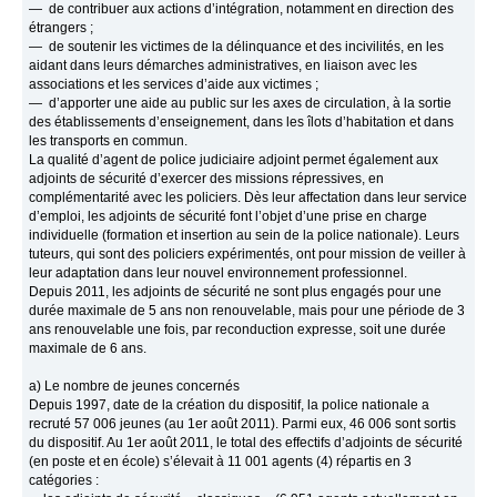
— de contribuer aux actions d’intégration, notamment en direction des
étrangers ;
— de soutenir les victimes de la délinquance et des incivilités, en les
aidant dans leurs démarches administratives, en liaison avec les
associations et les services d’aide aux victimes ;
— d’apporter une aide au public sur les axes de circulation, à la sortie
des établissements d’enseignement, dans les îlots d’habitation et dans
les transports en commun.
La qualité d’agent de police judiciaire adjoint permet également aux
adjoints de sécurité d’exercer des missions répressives, en
complémentarité avec les policiers. Dès leur affectation dans leur service
d’emploi, les adjoints de sécurité font l’objet d’une prise en charge
individuelle (formation et insertion au sein de la police nationale). Leurs
tuteurs, qui sont des policiers expérimentés, ont pour mission de veiller à
leur adaptation dans leur nouvel environnement professionnel.
Depuis 2011, les adjoints de sécurité ne sont plus engagés pour une
durée maximale de 5 ans non renouvelable, mais pour une période de 3
ans renouvelable une fois, par reconduction expresse, soit une durée
maximale de 6 ans.
a) Le nombre de jeunes concernés
Depuis 1997, date de la création du dispositif, la police nationale a
recruté 57 006 jeunes (au 1er août 2011). Parmi eux, 46 006 sont sortis
du dispositif. Au 1er août 2011, le total des effectifs d’adjoints de sécurité
(en poste et en école) s’élevait à 11 001 agents (4) répartis en 3
catégories :