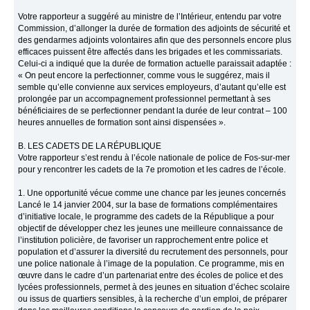
Votre rapporteur a suggéré au ministre de l’Intérieur, entendu par votre
Commission, d’allonger la durée de formation des adjoints de sécurité et
des gendarmes adjoints volontaires afin que des personnels encore plus
efficaces puissent être affectés dans les brigades et les commissariats.
Celui-ci a indiqué que la durée de formation actuelle paraissait adaptée :
« On peut encore la perfectionner, comme vous le suggérez, mais il
semble qu’elle convienne aux services employeurs, d’autant qu’elle est
prolongée par un accompagnement professionnel permettant à ses
bénéficiaires de se perfectionner pendant la durée de leur contrat – 100
heures annuelles de formation sont ainsi dispensées ».
B. LES CADETS DE LA RÉPUBLIQUE
Votre rapporteur s’est rendu à l’école nationale de police de Fos-sur-mer
pour y rencontrer les cadets de la 7e promotion et les cadres de l’école.
1. Une opportunité vécue comme une chance par les jeunes concernés
Lancé le 14 janvier 2004, sur la base de formations complémentaires
d’initiative locale, le programme des cadets de la République a pour
objectif de développer chez les jeunes une meilleure connaissance de
l’institution policière, de favoriser un rapprochement entre police et
population et d’assurer la diversité du recrutement des personnels, pour
une police nationale à l’image de la population. Ce programme, mis en
œuvre dans le cadre d’un partenariat entre des écoles de police et des
lycées professionnels, permet à des jeunes en situation d’échec scolaire
ou issus de quartiers sensibles, à la recherche d’un emploi, de préparer