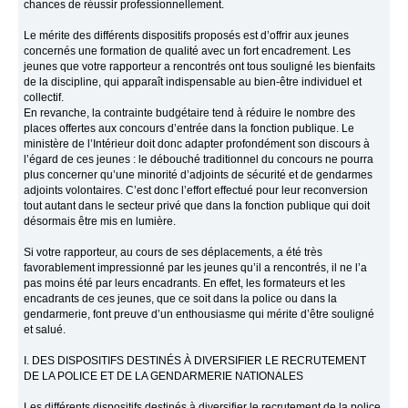
chances de réussir professionnellement.
Le mérite des différents dispositifs proposés est d’offrir aux jeunes
concernés une formation de qualité avec un fort encadrement. Les
jeunes que votre rapporteur a rencontrés ont tous souligné les bienfaits
de la discipline, qui apparaît indispensable au bien-être individuel et
collectif.
En revanche, la contrainte budgétaire tend à réduire le nombre des
places offertes aux concours d’entrée dans la fonction publique. Le
ministère de l’Intérieur doit donc adapter profondément son discours à
l’égard de ces jeunes : le débouché traditionnel du concours ne pourra
plus concerner qu’une minorité d’adjoints de sécurité et de gendarmes
adjoints volontaires. C’est donc l’effort effectué pour leur reconversion
tout autant dans le secteur privé que dans la fonction publique qui doit
désormais être mis en lumière.
Si votre rapporteur, au cours de ses déplacements, a été très
favorablement impressionné par les jeunes qu’il a rencontrés, il ne l’a
pas moins été par leurs encadrants. En effet, les formateurs et les
encadrants de ces jeunes, que ce soit dans la police ou dans la
gendarmerie, font preuve d’un enthousiasme qui mérite d’être souligné
et salué.
I. DES DISPOSITIFS DESTINÉS À DIVERSIFIER LE RECRUTEMENT
DE LA POLICE ET DE LA GENDARMERIE NATIONALES
Les différents dispositifs destinés à diversifier le recrutement de la police