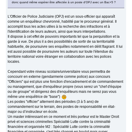
donc quand même espérer être affectée à un poste d'OPJ avec un Bac+5 ?
L'Officier de Police Judiciaire (OPJ) est un sous-officier qui apparaît
comme un enquêteur chevronné, habilité par le procureur général. Il
accomplit tous les actes utiles à la recherche des infractions et à
l'identification de leurs auteurs, ainsi que leurs interpellations.
Il dispose à cet effet de pouvoirs importants tel que la perquisition et la
garde à vue. De plus il a des possibilités de sortir de sa territorialité
habituelle, de poursuivre ses enquêtes notamment en délit flagrant. Il lui
est aussi possible de poursuivre les auteurs sur toute l'étendue du
territoire national voire étranger en collaboration avec les polices
locales.
Cependant votre niveau scolaire/universitaire vous permettra de
concourir en externe (gendarmerie comme police) aux concours
"Officiers" qui est plus une fonction d'encadrement et de commandement
ou management, que d'enquêteur propre (vous serez un "chef d'équipe
ou de groupe" et dirigerez des d'enquêteurs mais ne serez pas vous
même une enquêtrice de "base")
Les postes "officier" alternent des périodes (3 à 5 ans) de
commandement sur le terrain, des postes de responsabilité en état-
major ou d’instructeur en école.
Un master intéressant en ce moment et très porteur est le Master Droit
privé et sciences criminelles Spécialité Lutte contre la criminalité
financière et organisée M2 : Spécialité Lutte contre la criminalité
financière et organisée, c'est très changé en boulot mais super