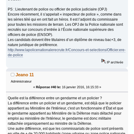
PS : Lieutenant de police ou officier de police judiciaire (OPJ)
Encore récemment, il s’appelait « inspecteur de police », comme dans
les séries télé qui en ont fait un héros. Il est l’adjoint du commissaire
pour toutes les missions de terrain. Les OPJ de la Police nationale sont
recrutés sur concours d’entrée à l’École nationale supérieure des
officiers de police (ENSOP).
Les candidats doivent être titulaires d’un diplôme de niveau bac+3, de
nature juridique de préférence.
http://www.lapolicenationalerecrute.fr/Concours-et-selections/Officier.ere-
de-police
IP archivée
Jeano 11
Administrateur
«
Réponse #40 le:
16 janvier 2016, 16:15:33 »
Quelle est la différence entre un gendarme et un policier ?
La différence entre un policier et un gendarme, est déjà que le policier
appartient au Ministère de l'Intérieur, c'est un fonctionnaire d’État et que
le gendarme appartient au Ministère de la Défense mais détaché pour
emploi au ministère de l'Intérieur, le gendarme est donc militaire
rattachée organiquement au ministre de la Défense.
Une autre différence, est que les commissariats de police sont présents
en ville de + de 20 000 habitants (zone urbaine ou zone police nationale