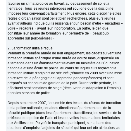
favorise un climat propice au travail, au dépassement de soi et à
l’entraide. Tous les jeunes interrogés ont souligné que la discipline
imposée leur convenait parfaitement. Plus encore, cette discipline et les
règles d’organisation sont bel et bien recherchées, plusieurs jeunes
ayant d’ailleurs indiqué qu’ils ressentaient un besoin d’être « encadrés »
voire « recadrés » avant leur incorporation. En outre, le défi que
constitue leur année de formation leur permettre de « beaucoup
apprendre sur [eux-mêmes] ».
2. La formation initiale reçue
Pendant la première année de leur engagement, les cadets suivent une
formation initiale spécifique d’une durée de douze mois, dispensée en
alternance dans un établissement relevant du ministère de l’Éducation
nationale et une école de police, au cours de laquelle ils reçoivent la
formation initiale d’adjoints de sécurité (rénovée en 2009 avec une mise
en œuvre de la pédagogie de l’approche par compétences) et sont
préparés au concours de gardien de la paix. Durant cette période, ils
effectuent sept semaines de stage (découverte et adaptation à l’emploi)
dans les services de police.
Depuis septembre 2007, l’ensemble des écoles du réseau de formation
de la police nationale, certaines directions départementales de la
sécurité publique (dans les départements franciliens), les services de la
préfecture de police de Paris et les nouvelles implantations territoriales
aux Antilles et en Polynésie française, participent, sur la base des
dotations d’emplois d’adjoints de sécurité qui leur ont été attribuées, au