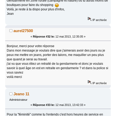
Gendarmerie en zone rurale (campagne et nature) où tu auras moins de
boutiques pour faire du shopping
Voilà, je reste à ta dispo pour plus d'infos,
Jean
IP archivée
aurel27500
«
Réponse #32 le:
12 mai 2013, 12:35:05 »
Bonjour, merci pour votre réponse
Dans mon message je voulais dire que j'aimerais avoir des jours ou je
peux me mettre en jeans, porter des talons, me maquiller un peu plus
que quand je serai au travail.
j'ai vu que vous étiez un retraité de la gendarmerie et donc je voulais
savoir à quel âge on est en retraite en gendarmerie ? et dans la police si
vous saviez
voilà merci
IP archivée
Jeano 11
Administrateur
«
Réponse #33 le:
12 mai 2013, 13:42:33 »
Pour la "féminité" comme tu l'entends c'est hors heures de service en