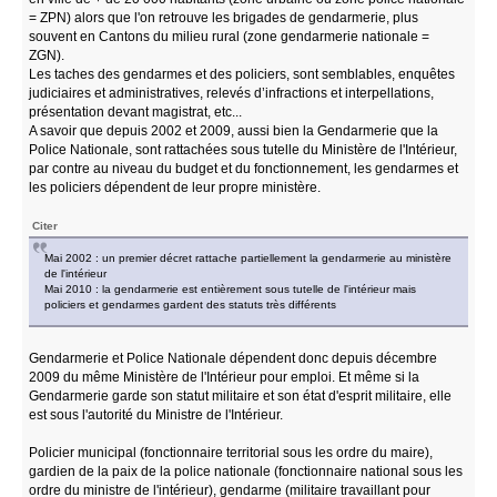
= ZPN) alors que l'on retrouve les brigades de gendarmerie, plus
souvent en Cantons du milieu rural (zone gendarmerie nationale =
ZGN).
Les taches des gendarmes et des policiers, sont semblables, enquêtes
judiciaires et administratives, relevés d’infractions et interpellations,
présentation devant magistrat, etc...
A savoir que depuis 2002 et 2009, aussi bien la Gendarmerie que la
Police Nationale, sont rattachées sous tutelle du Ministère de l'Intérieur,
par contre au niveau du budget et du fonctionnement, les gendarmes et
les policiers dépendent de leur propre ministère.
Citer
Mai 2002 : un premier décret rattache partiellement la gendarmerie au ministère
de l'intérieur
Mai 2010 : la gendarmerie est entièrement sous tutelle de l'intérieur mais
policiers et gendarmes gardent des statuts très différents
Gendarmerie et Police Nationale dépendent donc depuis décembre
2009 du même Ministère de l'Intérieur pour emploi. Et même si la
Gendarmerie garde son statut militaire et son état d'esprit militaire, elle
est sous l'autorité du Ministre de l'Intérieur.
Policier municipal (fonctionnaire territorial sous les ordre du maire),
gardien de la paix de la police nationale (fonctionnaire national sous les
ordre du ministre de l'intérieur), gendarme (militaire travaillant pour