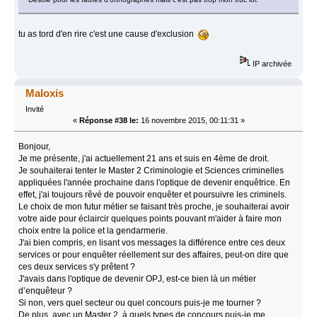
tu as tord d'en rire c'est une cause d'exclusion
IP archivée
Maloxis
Invité
«
Réponse #38 le:
16 novembre 2015, 00:11:31 »
Bonjour,
Je me présente, j'ai actuellement 21 ans et suis en 4ème de droit.
Je souhaiterai tenter le Master 2 Criminologie et Sciences criminelles
appliquées l'année prochaine dans l'optique de devenir enquêtrice. En
effet, j'ai toujours rêvé de pouvoir enquêter et poursuivre les criminels.
Le choix de mon futur métier se faisant très proche, je souhaiterai avoir
votre aide pour éclaircir quelques points pouvant m'aider à faire mon
choix entre la police et la gendarmerie.
J'ai bien compris, en lisant vos messages la différence entre ces deux
services or pour enquêter réellement sur des affaires, peut-on dire que
ces deux services s'y prêtent ?
J'avais dans l'optique de devenir OPJ, est-ce bien là un métier
d’enquêteur ?
Si non, vers quel secteur ou quel concours puis-je me tourner ?
De plus, avec un Master 2, à quels types de concours puis-je me