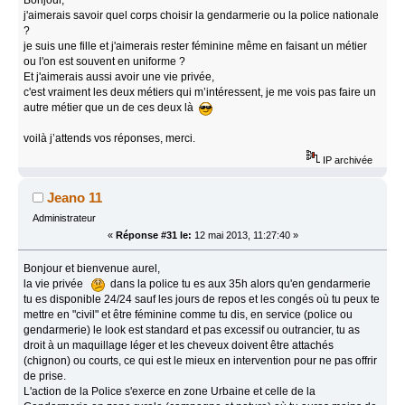
j'aimerais savoir quel corps choisir la gendarmerie ou la police nationale
?
je suis une fille et j'aimerais rester féminine même en faisant un métier
ou l'on est souvent en uniforme ?
Et j'aimerais aussi avoir une vie privée,
c'est vraiment les deux métiers qui m’intéressent, je me vois pas faire un
autre métier que un de ces deux là
voilà j’attends vos réponses, merci.
IP archivée
Jeano 11
Administrateur
«
Réponse #31 le:
12 mai 2013, 11:27:40 »
Bonjour et bienvenue aurel,
la vie privée
dans la police tu es aux 35h alors qu'en gendarmerie
tu es disponible 24/24 sauf les jours de repos et les congés où tu peux te
mettre en "civil" et être féminine comme tu dis, en service (police ou
gendarmerie) le look est standard et pas excessif ou outrancier, tu as
droit à un maquillage léger et les cheveux doivent être attachés
(chignon) ou courts, ce qui est le mieux en intervention pour ne pas offrir
de prise.
L'action de la Police s'exerce en zone Urbaine et celle de la