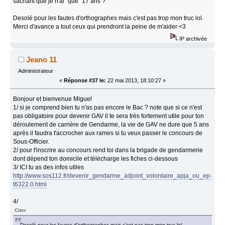
sachant que je n'ai "que" 17 ans ?
Desolé pour les fautes d'orthographes mais c'est pas trop mon truc lol.
Merci d'avance a tout ceux qui prendront la peine de m'aider <3
IP archivée
Jeano 11
Administrateur
«
Réponse #37 le:
22 mai 2013, 18:10:27 »
Bonjour et bienvenue Miguel
1/ si je comprend bien tu n'as pas encore le Bac ? note que si ce n'est
pas obligatoire pour devenir GAV il te sera très fortement utile pour ton
déroulement de carrière de Gendarme, la vie de GAV ne dure que 5 ans
après il faudra t'accrocher aux rames si tu veux passer le concours de
Sous-Officier.
2/ pour t'inscrire au concours rend toi dans la brigade de gendarmerie
dont dépend ton domicile et télécharge les fiches ci-dessous
3/ ICI tu as des infos utiles
http://www.sos112.fr/devenir_gendarme_adjoint_volontaire_apja_ou_ep-
t6322.0.html
4/
Citer
Desolé pour les fautes d'orthographes mais c'est pas trop mon truc lol.