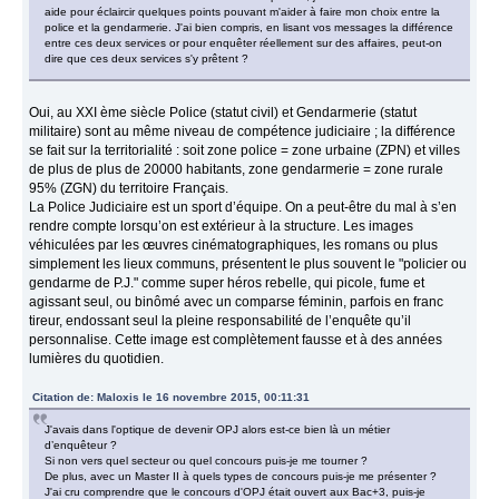
aide pour éclaircir quelques points pouvant m'aider à faire mon choix entre la
police et la gendarmerie. J'ai bien compris, en lisant vos messages la différence
entre ces deux services or pour enquêter réellement sur des affaires, peut-on
dire que ces deux services s'y prêtent ?
Oui, au XXI ème siècle Police (statut civil) et Gendarmerie (statut
militaire) sont au même niveau de compétence judiciaire ; la différence
se fait sur la territorialité : soit zone police = zone urbaine (ZPN) et villes
de plus de plus de 20000 habitants, zone gendarmerie = zone rurale
95% (ZGN) du territoire Français.
La Police Judiciaire est un sport d’équipe. On a peut-être du mal à s’en
rendre compte lorsqu’on est extérieur à la structure. Les images
véhiculées par les œuvres cinématographiques, les romans ou plus
simplement les lieux communs, présentent le plus souvent le "policier ou
gendarme de P.J." comme super héros rebelle, qui picole, fume et
agissant seul, ou binômé avec un comparse féminin, parfois en franc
tireur, endossant seul la pleine responsabilité de l’enquête qu’il
personnalise. Cette image est complètement fausse et à des années
lumières du quotidien.
Citation de: Maloxis le 16 novembre 2015, 00:11:31
J'avais dans l'optique de devenir OPJ alors est-ce bien là un métier
d’enquêteur ?
Si non vers quel secteur ou quel concours puis-je me tourner ?
De plus, avec un Master II à quels types de concours puis-je me présenter ?
J'ai cru comprendre que le concours d'OPJ était ouvert aux Bac+3, puis-je