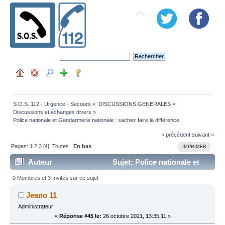
S.O.S. 112 - Urgence - Secours
»
DISCUSSIONS GENERALES
»
Discussions et échanges divers
»
Police nationale et Gendarmerie nationale : sachez faire la différence
« précédent
suivant »
Pages:
1
2
3
[
4
]
Toutes
En bas
IMPRIMER
Auteur
Sujet: Police nationale et
Gendarmerie nationale : sachez faire la différence (Lu
0 Membres et 3 Invités sur ce sujet
182803 fois)
Jeano 11
Administrateur
«
Réponse #45 le:
26 octobre 2021, 13:35:11 »