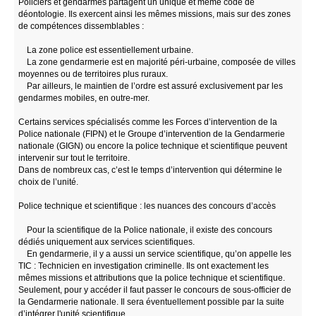
Policiers et gendarmes partagent un unique et même code de
déontologie. Ils exercent ainsi les mêmes missions, mais sur des zones
de compétences dissemblables :
La zone police est essentiellement urbaine.
La zone gendarmerie est en majorité péri-urbaine, composée de villes
moyennes ou de territoires plus ruraux.
Par ailleurs, le maintien de l’ordre est assuré exclusivement par les
gendarmes mobiles, en outre-mer.
Certains services spécialisés comme les Forces d’intervention de la
Police nationale (FIPN) et le Groupe d’intervention de la Gendarmerie
nationale (GIGN) ou encore la police technique et scientifique peuvent
intervenir sur tout le territoire.
Dans de nombreux cas, c’est le temps d’intervention qui détermine le
choix de l’unité.
Police technique et scientifique : les nuances des concours d’accès
Pour la scientifique de la Police nationale, il existe des concours
dédiés uniquement aux services scientifiques.
En gendarmerie, il y a aussi un service scientifique, qu’on appelle les
TIC : Technicien en investigation criminelle. Ils ont exactement les
mêmes missions et attributions que la police technique et scientifique.
Seulement, pour y accéder il faut passer le concours de sous-officier de
la Gendarmerie nationale. Il sera éventuellement possible par la suite
d’intégrer l'unité scientifique.