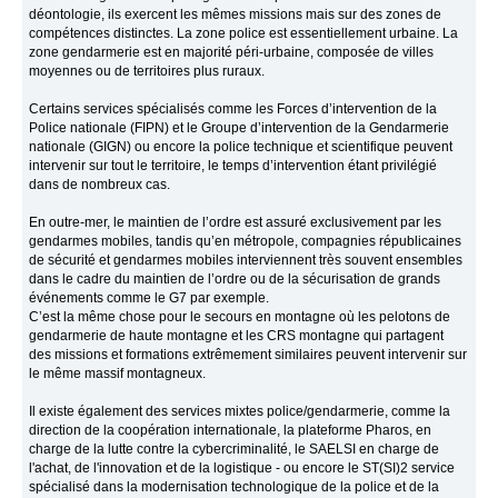
déontologie, ils exercent les mêmes missions mais sur des zones de
compétences distinctes. La zone police est essentiellement urbaine. La
zone gendarmerie est en majorité péri-urbaine, composée de villes
moyennes ou de territoires plus ruraux.
Certains services spécialisés comme les Forces d’intervention de la
Police nationale (FIPN) et le Groupe d’intervention de la Gendarmerie
nationale (GIGN) ou encore la police technique et scientifique peuvent
intervenir sur tout le territoire, le temps d’intervention étant privilégié
dans de nombreux cas.
En outre-mer, le maintien de l’ordre est assuré exclusivement par les
gendarmes mobiles, tandis qu’en métropole, compagnies républicaines
de sécurité et gendarmes mobiles interviennent très souvent ensembles
dans le cadre du maintien de l’ordre ou de la sécurisation de grands
événements comme le G7 par exemple.
C’est la même chose pour le secours en montagne où les pelotons de
gendarmerie de haute montagne et les CRS montagne qui partagent
des missions et formations extrêmement similaires peuvent intervenir sur
le même massif montagneux.
Il existe également des services mixtes police/gendarmerie, comme la
direction de la coopération internationale, la plateforme Pharos, en
charge de la lutte contre la cybercriminalité, le SAELSI en charge de
l'achat, de l'innovation et de la logistique - ou encore le ST(SI)2 service
spécialisé dans la modernisation technologique de la police et de la