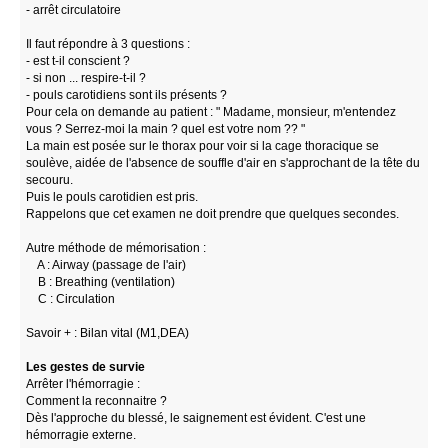
- arrêt circulatoire
Il faut répondre à 3 questions :
- est t-il conscient ?
- si non ... respire-t-il ?
- pouls carotidiens sont ils présents ?
Pour cela on demande au patient : " Madame, monsieur, m'entendez
vous ? Serrez-moi la main ? quel est votre nom ?? "
La main est posée sur le thorax pour voir si la cage thoracique se
soulève, aidée de l'absence de souffle d'air en s'approchant de la tête du
secouru.
Puis le pouls carotidien est pris.
Rappelons que cet examen ne doit prendre que quelques secondes.
Autre méthode de mémorisation :
A : Airway (passage de l'air)
B : Breathing (ventilation)
C : Circulation
Savoir + : Bilan vital (M1,DEA)
Les gestes de survie
Arrêter l'hémorragie :
Comment la reconnaitre ?
Dès l'approche du blessé, le saignement est évident. C'est une
hémorragie externe.