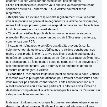
chances que ses voies aériennes ne soient pas bloquées.
Si elle est inconsciente, assurez-vous que ses voies respiratoires ne
sont pas obstruées. Tournez en PLS la victime pour faciliter sa
respiration,
-
Respiration :
La victime respire-t-elle régulièrement ? Pouvez-vous
voir si sa poitrine se gonfle et se dégonfle? Si la victime ne respire pas,
retirez tout ce qui pourrait gêner sa respiration dans sa bouche et faites-
lui du bouche-à-bouche immédiatement.
- Circulation : vérifiez le pouls de la victime au niveau de sa gorge
(carotide). Pouvez-vous trouver un pouls clair ? Si ce n'est pas le cas,
commencez une RCP.
-
Incapacité :
L'incapacité se réfère aux dégâts provoqués sur la
colonne vertébrale ou le cou. Vérifiez que la victime peut bouger ses
mains et ses pieds. Si elle n'y arrive pas, il est possible que la moelle
épinière soit touchée. Cela peut aussi se référer aux fractures évidentes,
aux dislocations ou à toute autre partie du corps qui ne se trouve plus à
son emplacement naturel. Vous pourriez faire empirer ce genre de
blessure en déplaçant la victime.
-
Exposition :
Recherchez toujours le point de sortie de la balle. Vérifiez
la victime avec la plus grande attention pour trouver des blessures dont
vous n'auriez pas encore connaissance. Faites surtout attention aux
aisselles ou fesses ou à d'autres parties plus difficiles à voir. Évitez de
déshabiller complètement la victime avant que les secours n'arrivent, car
cela pourrait faire empirer le choc.
Mais avant tout, assurez-vous que la zone est sécurisée et que vous ne
risquez rien de plus grave. Si elle ne l’est pas, réfugiez-vous ailleurs