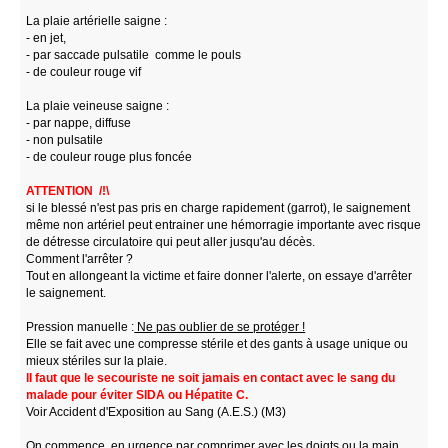
La plaie artérielle saigne :
- en jet,
- par saccade pulsatile comme le pouls
- de couleur rouge vif
La plaie veineuse saigne :
- par nappe, diffuse
- non pulsatile
- de couleur rouge plus foncée
ATTENTION /!\
si le blessé n'est pas pris en charge rapidement (garrot), le saignement
même non artériel peut entrainer une hémorragie importante avec risque
de détresse circulatoire qui peut aller jusqu'au décès.
Comment l'arrêter ?
Tout en allongeant la victime et faire donner l'alerte, on essaye d'arrêter
le saignement.
Pression manuelle :
Ne pas oublier de se protéger !
Elle se fait avec une compresse stérile et des gants à usage unique ou
mieux stériles sur la plaie.
Il faut que le secouriste ne soit jamais en contact avec le sang du
malade pour éviter SIDA ou Hépatite C.
Voir Accident d'Exposition au Sang (A.E.S.) (M3)
On commence, en urgence par comprimer avec les doigts ou la main.