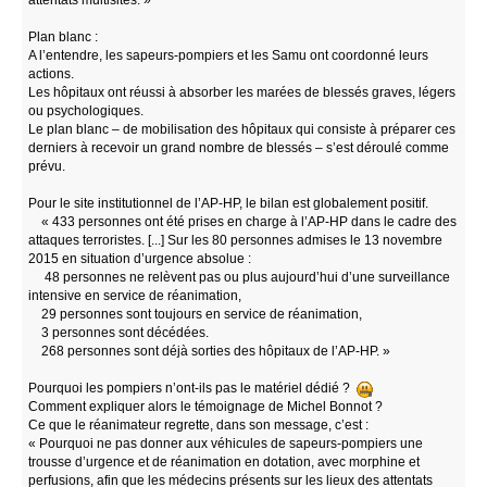
attentats multisites. »
Plan blanc :
A l’entendre, les sapeurs-pompiers et les Samu ont coordonné leurs
actions.
Les hôpitaux ont réussi à absorber les marées de blessés graves, légers
ou psychologiques.
Le plan blanc – de mobilisation des hôpitaux qui consiste à préparer ces
derniers à recevoir un grand nombre de blessés – s’est déroulé comme
prévu.
Pour le site institutionnel de l’AP-HP, le bilan est globalement positif.
« 433 personnes ont été prises en charge à l’AP-HP dans le cadre des
attaques terroristes. [...] Sur les 80 personnes admises le 13 novembre
2015 en situation d’urgence absolue :
48 personnes ne relèvent pas ou plus aujourd’hui d’une surveillance
intensive en service de réanimation,
29 personnes sont toujours en service de réanimation,
3 personnes sont décédées.
268 personnes sont déjà sorties des hôpitaux de l’AP-HP. »
Pourquoi les pompiers n’ont-ils pas le matériel dédié ?
Comment expliquer alors le témoignage de Michel Bonnot ?
Ce que le réanimateur regrette, dans son message, c’est :
« Pourquoi ne pas donner aux véhicules de sapeurs-pompiers une
trousse d’urgence et de réanimation en dotation, avec morphine et
perfusions, afin que les médecins présents sur les lieux des attentats