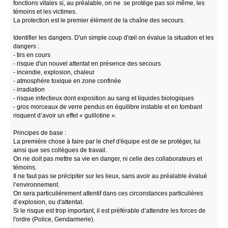
fonctions vitales si, au préalable, on ne se protège pas soi même, les
témoins et les victimes.
La protection est le premier élément de la chaîne des secours.
Identifier les dangers. D'un simple coup d'œil on évalue la situation et les
dangers :
- tirs en cours
- risque d'un nouvel attentat en présence des secours
- incendie, explosion, chaleur
- atmosphère toxique en zone confinée
- irradiation
- risque infectieux dont exposition au sang et liquides biologiques
- gros morceaux de verre pendus en équilibre instable et en tombant
risquent d’avoir un effet « guillotine ».
Principes de base :
La première chose à faire par le chef d'équipe est de se protéger, lui
ainsi que ses collègues de travail.
On ne doit pas mettre sa vie en danger, ni celle des collaborateurs et
témoins.
Il ne faut pas se précipiter sur les lieux, sans avoir au préalable évalué
l’environnement.
On sera particulièrement attentif dans ces circonstances particulières
d’explosion, ou d'attentat.
Si le risque est trop important, il est préférable d’attendre les forces de
l'ordre (Police, Gendarmerie).