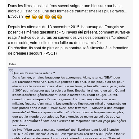
Dans les films, tous les héros savent soigner une blessure par balle,
alors qu’il s’agit de l’une des formes de traumatismes les plus graves...
Et vous ?
Depuis les attentats du 13 novembre 2015, beaucoup de Français se
posent les mêmes questions : « Si j'avais été présent, comment aurais-je
réagi ? Est-ce que j'aurais pu sauver des vies des personnes "tombées"
à mes cotés, voire celle de ma faille ou de mes amis ? »
En réaction, ils sont de plus en plus nombreux à s'inscrire à la formation
de premiers secours. (PSC1)
Citer
Quel est l'essentiel à retenir ?
Dans l'armée, on aime beaucoup les acronymes. Alors, retenez "SEA" pour
Sol-Environnement-Abri. Dès que j'entends un bruit, je me plaque au sol pour
être une cible moins exposée. Avant de me lever, je fais attention et je regarde
à 360° pour m'assurer que la voie est libre. Ensuite, je cherche un abri. Quand
les tirs s'arrêtent, généralement, c'est le moment où il faut bouger. En fait,
quand on est attaqué à l'arme de guerre, il faut se comporter comme un
militaire, l'espace d'un instant. Les poncifs de l'instruction militaire, organisés en
trois parties dans le livre : "Vivre avec l'acte terroriste", "Survivre à une attaque
terroriste" et "Revivre après un attentat". Ce sont des techniques très simples,
que tout le monde peut adopter. Par exemple, se mettre au sol dès que ça
pète ou s'entraîner à faire des exercices de respiration tirés du yoga pour gérer
son stress.
Le livre "Vivre avec la menace terroriste" (éd. Eyrolles), paru jeudi 7 janvier
2016, a dû être imprimé à 25 000 exemplaires au lieu des 5 000 prévus tant le
public est au rendez-vous. Un succès inattendu pour ses auteurs, Olivier et