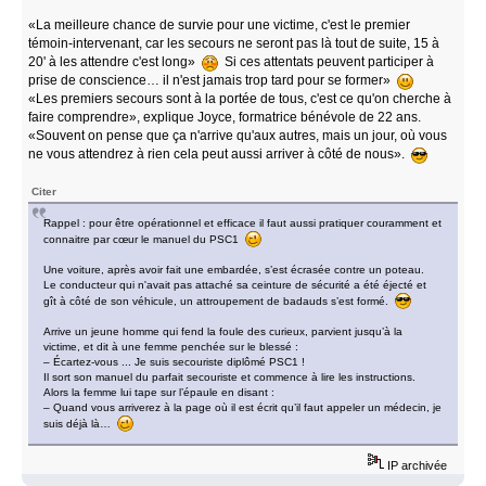
«La meilleure chance de survie pour une victime, c'est le premier
témoin-intervenant, car les secours ne seront pas là tout de suite, 15 à
20' à les attendre c'est long»
Si ces attentats peuvent participer à
prise de conscience… il n'est jamais trop tard pour se former»
«Les premiers secours sont à la portée de tous, c'est ce qu'on cherche à
faire comprendre», explique Joyce, formatrice bénévole de 22 ans.
«Souvent on pense que ça n'arrive qu'aux autres, mais un jour, où vous
ne vous attendrez à rien cela peut aussi arriver à côté de nous».
Citer
Rappel : pour être opérationnel et efficace il faut aussi pratiquer couramment et
connaitre par cœur le manuel du PSC1
Une voiture, après avoir fait une embardée, s’est écrasée contre un poteau.
Le conducteur qui n'avait pas attaché sa ceinture de sécurité a été éjecté et
gît à côté de son véhicule, un attroupement de badauds s’est formé.
Arrive un jeune homme qui fend la foule des curieux, parvient jusqu’à la
victime, et dit à une femme penchée sur le blessé :
– Écartez-vous ... Je suis secouriste diplômé PSC1 !
Il sort son manuel du parfait secouriste et commence à lire les instructions.
Alors la femme lui tape sur l’épaule en disant :
– Quand vous arriverez à la page où il est écrit qu’il faut appeler un médecin, je
suis déjà là…
IP archivée