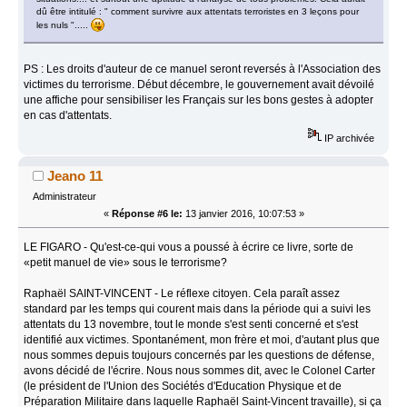
dû être intitulé : " comment survivre aux attentats terroristes en 3 leçons pour
les nuls ".....
PS : Les droits d'auteur de ce manuel seront reversés à l'Association des
victimes du terrorisme. Début décembre, le gouvernement avait dévoilé
une affiche pour sensibiliser les Français sur les bons gestes à adopter
en cas d'attentats.
IP archivée
Jeano 11
Administrateur
«
Réponse #6 le:
13 janvier 2016, 10:07:53 »
LE FIGARO - Qu'est-ce-qui vous a poussé à écrire ce livre, sorte de
«petit manuel de vie» sous le terrorisme?
Raphaël SAINT-VINCENT - Le réflexe citoyen. Cela paraît assez
standard par les temps qui courent mais dans la période qui a suivi les
attentats du 13 novembre, tout le monde s'est senti concerné et s'est
identifié aux victimes. Spontanément, mon frère et moi, d'autant plus que
nous sommes depuis toujours concernés par les questions de défense,
avons décidé de l'écrire. Nous nous sommes dit, avec le Colonel Carter
(le président de l'Union des Sociétés d'Education Physique et de
Préparation Militaire dans laquelle Raphaël Saint-Vincent travaille), si ça