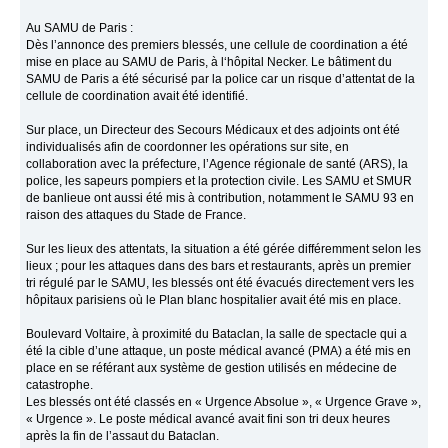
Au SAMU de Paris :
Dès l’annonce des premiers blessés, une cellule de coordination a été
mise en place au SAMU de Paris, à l‘hôpital Necker. Le bâtiment du
SAMU de Paris a été sécurisé par la police car un risque d’attentat de la
cellule de coordination avait été identifié.
Sur place, un Directeur des Secours Médicaux et des adjoints ont été
individualisés afin de coordonner les opérations sur site, en
collaboration avec la préfecture, l’Agence régionale de santé (ARS), la
police, les sapeurs pompiers et la protection civile. Les SAMU et SMUR
de banlieue ont aussi été mis à contribution, notamment le SAMU 93 en
raison des attaques du Stade de France.
Sur les lieux des attentats, la situation a été gérée différemment selon les
lieux ; pour les attaques dans des bars et restaurants, après un premier
tri régulé par le SAMU, les blessés ont été évacués directement vers les
hôpitaux parisiens où le Plan blanc hospitalier avait été mis en place.
Boulevard Voltaire, à proximité du Bataclan, la salle de spectacle qui a
été la cible d’une attaque, un poste médical avancé (PMA) a été mis en
place en se référant aux système de gestion utilisés en médecine de
catastrophe.
Les blessés ont été classés en « Urgence Absolue », « Urgence Grave »,
« Urgence ». Le poste médical avancé avait fini son tri deux heures
après la fin de l’assaut du Bataclan.