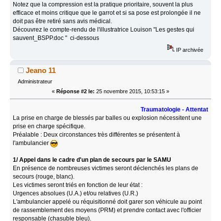
Notez que la compression est la pratique prioritaire, souvent la plus
efficace et moins critique que le garrot et si sa pose est prolongée il ne
doit pas être retiré sans avis médical.
Découvrez le compte-rendu de l'illustratrice Louison "Les gestes qui
sauvent_BSPP.doc " ci-dessous
IP archivée
Jeano 11
Administrateur
«
Réponse #2 le:
25 novembre 2015, 10:53:15 »
Traumatologie - Attentats - Rôle de l'A
La prise en charge de blessés par balles ou explosion nécessitent une
prise en charge spécifique.
Préalable : Deux circonstances très différentes se présentent à
l'ambulancier
1/ Appel dans le cadre d'un plan de secours par le SAMU
En présence de nombreuses victimes seront déclenchés les plans de
secours (rouge, blanc).
Les victimes seront triés en fonction de leur état :
Urgences absolues (U.A.) et/ou relatives (U.R.)
L'ambulancier appelé ou réquisitionné doit garer son véhicule au point
de rassemblement des moyens (PRM) et prendre contact avec l'officier
responsable (chasuble bleu).