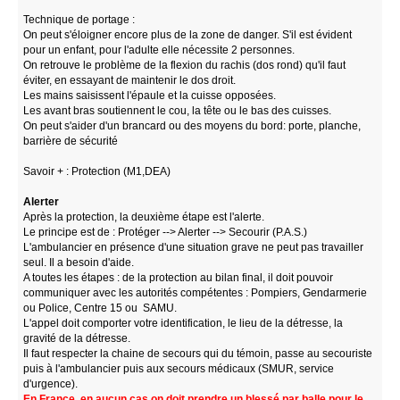
Technique de portage :
On peut s'éloigner encore plus de la zone de danger. S'il est évident
pour un enfant, pour l'adulte elle nécessite 2 personnes.
On retrouve le problème de la flexion du rachis (dos rond) qu'il faut
éviter, en essayant de maintenir le dos droit.
Les mains saisissent l'épaule et la cuisse opposées.
Les avant bras soutiennent le cou, la tête ou le bas des cuisses.
On peut s'aider d'un brancard ou des moyens du bord: porte, planche,
barrière de sécurité
Savoir + : Protection (M1,DEA)
Alerter
Après la protection, la deuxième étape est l'alerte.
Le principe est de : Protéger --> Alerter --> Secourir (P.A.S.)
L'ambulancier en présence d'une situation grave ne peut pas travailler
seul. Il a besoin d'aide.
A toutes les étapes : de la protection au bilan final, il doit pouvoir
communiquer avec les autorités compétentes : Pompiers, Gendarmerie
ou Police, Centre 15 ou SAMU.
L'appel doit comporter votre identification, le lieu de la détresse, la
gravité de la détresse.
Il faut respecter la chaine de secours qui du témoin, passe au secouriste
puis à l'ambulancier puis aux secours médicaux (SMUR, service
d'urgence).
En France, en aucun cas on doit prendre un blessé par balle pour le