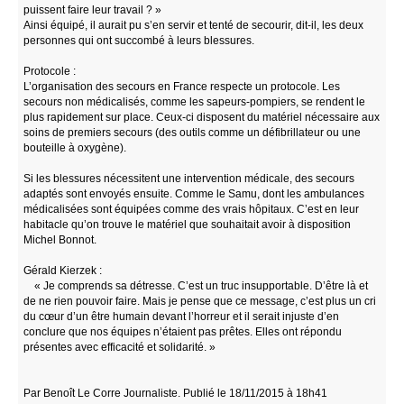
puissent faire leur travail ? »
Ainsi équipé, il aurait pu s’en servir et tenté de secourir, dit-il, les deux
personnes qui ont succombé à leurs blessures.
Protocole :
L’organisation des secours en France respecte un protocole. Les
secours non médicalisés, comme les sapeurs-pompiers, se rendent le
plus rapidement sur place. Ceux-ci disposent du matériel nécessaire aux
soins de premiers secours (des outils comme un défibrillateur ou une
bouteille à oxygène).
Si les blessures nécessitent une intervention médicale, des secours
adaptés sont envoyés ensuite. Comme le Samu, dont les ambulances
médicalisées sont équipées comme des vrais hôpitaux. C’est en leur
habitacle qu’on trouve le matériel que souhaitait avoir à disposition
Michel Bonnot.
Gérald Kierzek :
« Je comprends sa détresse. C’est un truc insupportable. D’être là et
de ne rien pouvoir faire. Mais je pense que ce message, c’est plus un cri
du cœur d’un être humain devant l’horreur et il serait injuste d’en
conclure que nos équipes n’étaient pas prêtes. Elles ont répondu
présentes avec efficacité et solidarité. »
Par Benoît Le Corre Journaliste. Publié le 18/11/2015 à 18h41