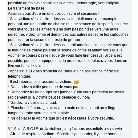
possible aprés avoir stabiliser la victime (hémorragie) vers l'hôpital.
Le traitement de base :
Assurez-vous d'être en une position sure et sécurisée !
- Si la victime s'est fait tirer dessus accidentellement (par exemple
pendant une une partie de chasse ou une séance de tir sportif), assurez-
vous que toutes les armes feu ne sont pas pointées vers une autre
personne, videz l'arme et demandez aux autres de retirer les cartouches
pour assurer la sécurité du reste du groupe.
- Si la victime s'est fait tirer dessus intentionnellement, assurez-vous que
le tireur ne se trouve plus sur la scène de crime et autant vous que la
victime ne courez pas le risque de vous faire tirer dessus. Si cela est
possible, portez un équipement de protection et déplacez vous dans un
lieu sur hors de l'axe de tir.
- Appelez le 112 afin d'obtenir de l'aide et une assistance médicale
téléphonique.
- Il est important de rassurer la victime.
* Demandez à cette personne de vous parler.
* Demandez-lui de bouger ses jambes. Cela vous permettra de savoir
rapidement si la victime peut se déplacer ou non.
* Gardez la victime au chaud.
* Étancher l’hémorragie avec votre main en intercalant un « linge
tampon » entre votre main et la plaie.
* Ne déplacer la victime que si c'est nécessaire à votre sécurité,
Vérifiez l'A.R.C.I.E. de la victime ; cinq facteurs essentiels à sa survie :
-
Air :
que respire la victime : Si celle-ci peut parler, il y a de bonnes