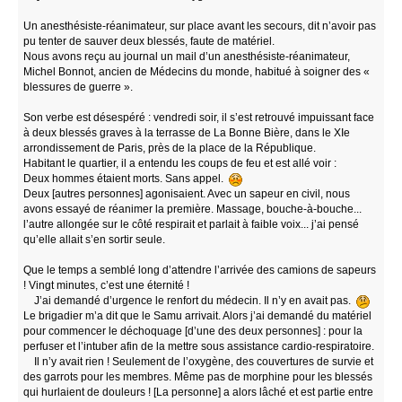
Un anesthésiste-réanimateur, sur place avant les secours, dit n’avoir pas
pu tenter de sauver deux blessés, faute de matériel.
Nous avons reçu au journal un mail d’un anesthésiste-réanimateur,
Michel Bonnot, ancien de Médecins du monde, habitué à soigner des «
blessures de guerre ».
Son verbe est désespéré : vendredi soir, il s’est retrouvé impuissant face
à deux blessés graves à la terrasse de La Bonne Bière, dans le XIe
arrondissement de Paris, près de la place de la République.
Habitant le quartier, il a entendu les coups de feu et est allé voir :
Deux hommes étaient morts. Sans appel.
Deux [autres personnes] agonisaient. Avec un sapeur en civil, nous
avons essayé de réanimer la première. Massage, bouche-à-bouche...
l’autre allongée sur le côté respirait et parlait à faible voix... j’ai pensé
qu’elle allait s’en sortir seule.
Que le temps a semblé long d’attendre l’arrivée des camions de sapeurs
! Vingt minutes, c’est une éternité !
J’ai demandé d’urgence le renfort du médecin. Il n’y en avait pas.
Le brigadier m’a dit que le Samu arrivait. Alors j’ai demandé du matériel
pour commencer le déchoquage [d’une des deux personnes] : pour la
perfuser et l’intuber afin de la mettre sous assistance cardio-respiratoire.
Il n’y avait rien ! Seulement de l’oxygène, des couvertures de survie et
des garrots pour les membres. Même pas de morphine pour les blessés
qui hurlaient de douleurs ! [La personne] a alors lâché et est partie entre