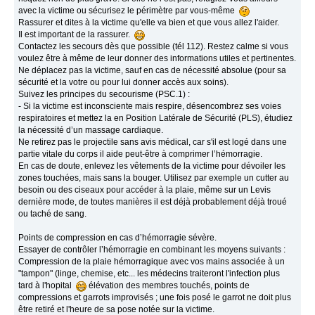
avec la victime ou sécurisez le périmètre par vous-même
Rassurer et dites à la victime qu'elle va bien et que vous allez l'aider.
Il est important de la rassurer.
Contactez les secours dès que possible (tél 112). Restez calme si vous
voulez être à même de leur donner des informations utiles et pertinentes.
Ne déplacez pas la victime, sauf en cas de nécessité absolue (pour sa
sécurité et la votre ou pour lui donner accès aux soins).
Suivez les principes du secourisme (PSC.1) :
- Si la victime est inconsciente mais respire, désencombrez ses voies
respiratoires et mettez la en Position Latérale de Sécurité (PLS), étudiez
la nécessité d’un massage cardiaque.
Ne retirez pas le projectile sans avis médical, car s'il est logé dans une
partie vitale du corps il aide peut-être à comprimer l’hémorragie.
En cas de doute, enlevez les vêtements de la victime pour dévoiler les
zones touchées, mais sans la bouger. Utilisez par exemple un cutter au
besoin ou des ciseaux pour accéder à la plaie, même sur un Levis
dernière mode, de toutes manières il est déjà probablement déjà troué
ou taché de sang.
Points de compression en cas d’hémorragie sévère.
Essayer de contrôler l’hémorragie en combinant les moyens suivants :
Compression de la plaie hémorragique avec vos mains associée à un
"tampon" (linge, chemise, etc... les médecins traiteront l'infection plus
tard à l'hopital
élévation des membres touchés, points de
compressions et garrots improvisés ; une fois posé le garrot ne doit plus
être retiré et l'heure de sa pose notée sur la victime.