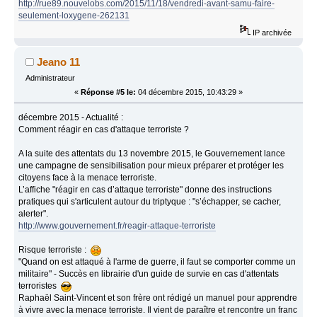
http://rue89.nouvelobs.com/2015/11/18/vendredi-avant-samu-faire-
seulement-loxygene-262131
IP archivée
Jeano 11
Administrateur
«
Réponse #5 le:
04 décembre 2015, 10:43:29 »
décembre 2015 - Actualité :
Comment réagir en cas d'attaque terroriste ?
A la suite des attentats du 13 novembre 2015, le Gouvernement lance
une campagne de sensibilisation pour mieux préparer et protéger les
citoyens face à la menace terroriste.
L’affiche "réagir en cas d’attaque terroriste" donne des instructions
pratiques qui s'articulent autour du triptyque : "s’échapper, se cacher,
alerter".
http://www.gouvernement.fr/reagir-attaque-terroriste
Risque terroriste :
"Quand on est attaqué à l'arme de guerre, il faut se comporter comme un
militaire" - Succès en librairie d'un guide de survie en cas d'attentats
terroristes
Raphaël Saint-Vincent et son frère ont rédigé un manuel pour apprendre
à vivre avec la menace terroriste. Il vient de paraître et rencontre un franc