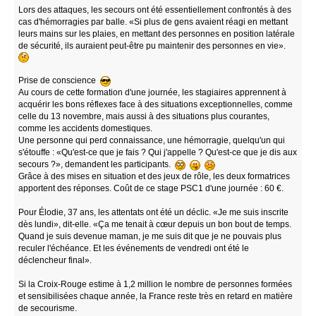
Lors des attaques, les secours ont été essentiellement confrontés à des
cas d'hémorragies par balle. «Si plus de gens avaient réagi en mettant
leurs mains sur les plaies, en mettant des personnes en position latérale
de sécurité, ils auraient peut-être pu maintenir des personnes en vie».
Prise de conscience
Au cours de cette formation d'une journée, les stagiaires apprennent à
acquérir les bons réflexes face à des situations exceptionnelles, comme
celle du 13 novembre, mais aussi à des situations plus courantes,
comme les accidents domestiques.
Une personne qui perd connaissance, une hémorragie, quelqu'un qui
s'étouffe : «Qu'est-ce que je fais ? Qui j'appelle ? Qu'est-ce que je dis aux
secours ?», demandent les participants.
Grâce à des mises en situation et des jeux de rôle, les deux formatrices
apportent des réponses. Coût de ce stage PSC1 d'une journée : 60 €.
Pour Élodie, 37 ans, les attentats ont été un déclic. «Je me suis inscrite
dès lundi», dit-elle. «Ça me tenait à cœur depuis un bon bout de temps.
Quand je suis devenue maman, je me suis dit que je ne pouvais plus
reculer l'échéance. Et les événements de vendredi ont été le
déclencheur final».
Si la Croix-Rouge estime à 1,2 million le nombre de personnes formées
et sensibilisées chaque année, la France reste très en retard en matière
de secourisme.