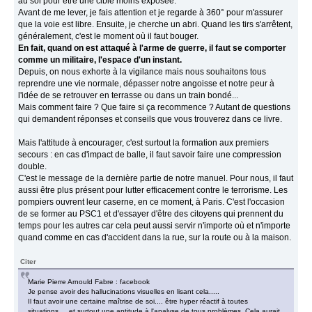
au sol pour être une cible moins exposée.
Avant de me lever, je fais attention et je regarde à 360° pour m'assurer
que la voie est libre. Ensuite, je cherche un abri. Quand les tirs s'arrêtent,
généralement, c'est le moment où il faut bouger.
En fait, quand on est attaqué à l'arme de guerre, il faut se comporter
comme un militaire, l'espace d'un instant.
Depuis, on nous exhorte à la vigilance mais nous souhaitons tous
reprendre une vie normale, dépasser notre angoisse et notre peur à
l'idée de se retrouver en terrasse ou dans un train bondé...
Mais comment faire ? Que faire si ça recommence ? Autant de questions
qui demandent réponses et conseils que vous trouverez dans ce livre.
Mais l'attitude à encourager, c'est surtout la formation aux premiers
secours : en cas d'impact de balle, il faut savoir faire une compression
double.
C'est le message de la dernière partie de notre manuel. Pour nous, il faut
aussi être plus présent pour lutter efficacement contre le terrorisme. Les
pompiers ouvrent leur caserne, en ce moment, à Paris. C'est l'occasion
de se former au PSC1 et d'essayer d'être des citoyens qui prennent du
temps pour les autres car cela peut aussi servir n'importe où et n'importe
quand comme en cas d'accident dans la rue, sur la route ou à la maison.
Citer
Marie Pierre Arnould Fabre : facebook
Je pense avoir des hallucinations visuelles en lisant cela.....
Il faut avoir une certaine maîtrise de soi.... être hyper réactif à toutes
situations.... et surtout une aptitude à l'analyse de tous problèmes. Cela aurait