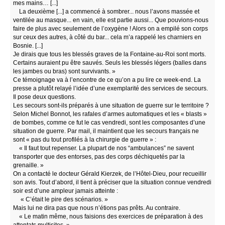
mes mains… [...]
La deuxième [...] a commencé à sombrer... nous l’avons massée et
ventilée au masque... en vain, elle est partie aussi... Que pouvions-nous
faire de plus avec seulement de l’oxygène ! Alors on a empilé son corps
sur ceux des autres, à côté du bar... cela m’a rappelé les charniers en
Bosnie. [...]
Je dirais que tous les blessés graves de la Fontaine-au-Roi sont morts.
Certains auraient pu être sauvés. Seuls les blessés légers (balles dans
les jambes ou bras) sont survivants. »
Ce témoignage va à l’encontre de ce qu’on a pu lire ce week-end. La
presse a plutôt relayé l’idée d’une exemplarité des services de secours.
Il pose deux questions.
Les secours sont-ils préparés à une situation de guerre sur le territoire ?
Selon Michel Bonnot, les rafales d’armes automatiques et les « blasts »
de bombes, comme ce fut le cas vendredi, sont les composantes d’une
situation de guerre. Par mail, il maintient que les secours français ne
sont « pas du tout profilés à la chirurgie de guerre » :
« Il faut tout repenser. La plupart de nos “ambulances” ne savent
transporter que des entorses, pas des corps déchiquetés par la
grenaille. »
On a contacté le docteur Gérald Kierzek, de l’Hôtel-Dieu, pour recueillir
son avis. Tout d’abord, il tient à préciser que la situation connue vendredi
soir est d’une ampleur jamais atteinte :
« C’était le pire des scénarios. »
Mais lui ne dira pas que nous n’étions pas prêts. Au contraire.
« Le matin même, nous faisions des exercices de préparation à des