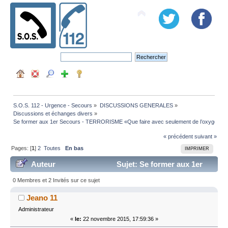
S.O.S. 112 - Urgence - Secours
»
DISCUSSIONS GENERALES
»
Discussions et échanges divers
»
Se former aux 1er Secours - TERRORISME «Que faire avec seulement de l’oxygène»
« précédent
suivant »
Pages: [
1
]
2
Toutes
En bas
IMPRIMER
Auteur
Sujet: Se former aux 1er
Secours - TERRORISME «Que faire avec seulement de
0 Membres et 2 Invités sur ce sujet
l’oxygène» (Lu 82981 fois)
Jeano 11
Administrateur
«
le:
22 novembre 2015, 17:59:36 »