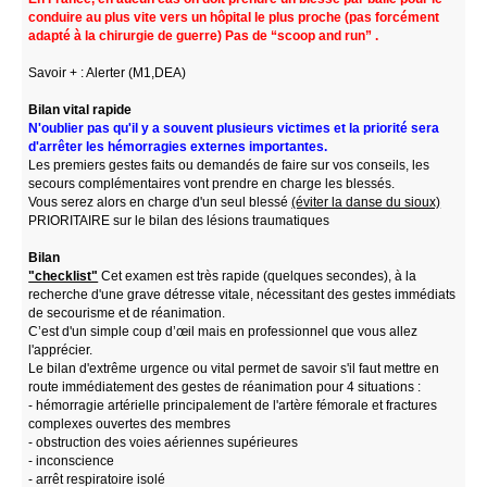
conduire au plus vite vers un hôpital le plus proche (pas forcément
adapté à la chirurgie de guerre) Pas de “scoop and run” .
Savoir + : Alerter (M1,DEA)
Bilan vital rapide
N'oublier pas qu'il y a souvent plusieurs victimes et la priorité sera
d'arrêter les hémorragies externes importantes.
Les premiers gestes faits ou demandés de faire sur vos conseils, les
secours complémentaires vont prendre en charge les blessés.
Vous serez alors en charge d'un seul blessé
(éviter la danse du sioux)
PRIORITAIRE sur le bilan des lésions traumatiques
Bilan
"checklist"
Cet examen est très rapide (quelques secondes), à la
recherche d'une grave détresse vitale, nécessitant des gestes immédiats
de secourisme et de réanimation.
C’est d'un simple coup d’œil mais en professionnel que vous allez
l'apprécier.
Le bilan d'extrême urgence ou vital permet de savoir s'il faut mettre en
route immédiatement des gestes de réanimation pour 4 situations :
- hémorragie artérielle principalement de l'artère fémorale et fractures
complexes ouvertes des membres
- obstruction des voies aériennes supérieures
- inconscience
- arrêt respiratoire isolé