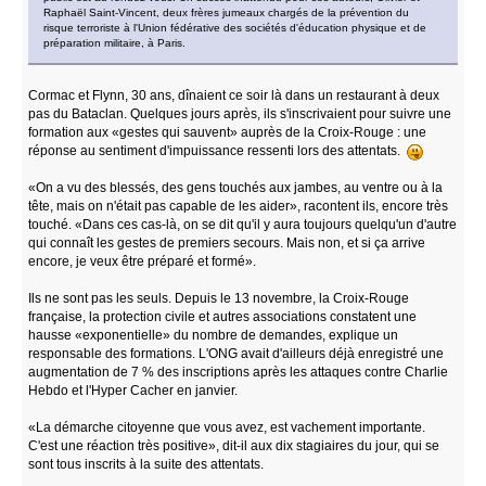
Raphaël Saint-Vincent, deux frères jumeaux chargés de la prévention du
risque terroriste à l'Union fédérative des sociétés d'éducation physique et de
préparation militaire, à Paris.
Cormac et Flynn, 30 ans, dînaient ce soir là dans un restaurant à deux
pas du Bataclan. Quelques jours après, ils s'inscrivaient pour suivre une
formation aux «gestes qui sauvent» auprès de la Croix-Rouge : une
réponse au sentiment d'impuissance ressenti lors des attentats.
«On a vu des blessés, des gens touchés aux jambes, au ventre ou à la
tête, mais on n'était pas capable de les aider», racontent ils, encore très
touché. «Dans ces cas-là, on se dit qu'il y aura toujours quelqu'un d'autre
qui connaît les gestes de premiers secours. Mais non, et si ça arrive
encore, je veux être préparé et formé».
Ils ne sont pas les seuls. Depuis le 13 novembre, la Croix-Rouge
française, la protection civile et autres associations constatent une
hausse «exponentielle» du nombre de demandes, explique un
responsable des formations. L'ONG avait d'ailleurs déjà enregistré une
augmentation de 7 % des inscriptions après les attaques contre Charlie
Hebdo et l'Hyper Cacher en janvier.
«La démarche citoyenne que vous avez, est vachement importante.
C'est une réaction très positive», dit-il aux dix stagiaires du jour, qui se
sont tous inscrits à la suite des attentats.