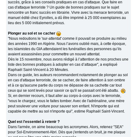
succès, grâce à ses conseils pratiques en cas d'attaque. Que faire en
cas d'attaque terroriste ? Un guide de bonnes pratiques sur le sujet
rencontre un franc succès en librairie. Vivre avec la menace terroriste, un
manuel édité chez Eyrolles, a dû être imprimé à 25 000 exemplaires au
lieu des 5 000 initialement prévus.
Plonger au sol et se cacher
"Nous redoutions le 'sur-attentat' comme il pouvait se produire au milieu
des années 1990 en Algérie. Nous l’avons oublié mais, à cette époque,
les islamistes du GIA attendaient les funérailles des personnes qu’ils
avaient assassinées pour commettre un nouvel attentat.
Dès le 15 novembre, nous avons rédigé à l’attention de nos proches une
liste des bonnes pratiques à adopter en cas d’attaque", a expliqué
Raphaël Saint-Vincent à 20 Minutes.
Dans ce guide, les auteurs recommandent notamment de plonger au sol
en cas d'attaque terroriste, de se cacher, de faire attention à son ombre
et à ce qu'aucune partie du corps ne dépasse de sa cachette car tout
ceux qui se sont levés pour savoir ce qu'il se passait ont été abattu.
Si, en dernier recours, il faut aller au corps-à-corps avec le terroriste,
"vous le chargez, vous le faites tomber. Avec de l'adrénaline, une mère
peut soulever une voiture pour sauver son enfant. N'importe qui est
capable de mettre au sol n'importe qui", estime Raphaël Saint-Vincent.
Quel est l'essentiel à retenir ?
Dans l'armée, on aime beaucoup les acronymes. Alors, retenez "SEA"
pour Sol-Environnement-Abri. Dès que j'entends un bruit, je me plaque