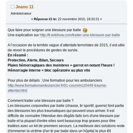
Jeano 11
Administrateur
«
Réponse #1 le:
22 novembre 2015, 18:20:21 »
Que faire pour soigner une blessure par balle
Une explication sur
http://fr.wikihow.com/traiter-une-blessure-par-balle
A l’occasion de la terrible vague d’attentats terroristes de 2015, il est utile
de revoir le procédures de gestes de survie.
En résumé :
Protection, Alerte, Bilan, Secours
Plaies hémorragiques des membres = garrot en notant l'heure !
Hémorragie interne = bloc opératoire au plus vite
Pour plus de détails : Une formation pour les ambulanciers
http://www.formationambulancier.fr/01-cours/m1/0449-trauma-
attentat.html
Comment traiter une blessure par balle ?
Les blessures corporelles par balle (chasse, tir sportif, guerre) font partie
des blessures les plus traumatiques qui peuvent vous arriver. Il est
difficile de connaitre l'étendue des dégâts faits lors d'une blessure par
balle et la plupart d'entre elles sont beaucoup trop graves pour être
traitées avec un kit de premiers secours. La meilleure des solutions reste
d'emmener la victime d'un tir par balle dans un hôpital le plus tôt