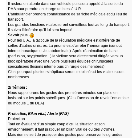
Il restera en attente dans son véhicule puis sera appelé à la sortie du
PMA pour prendre en charge un blessé U.R.
L'ambulancier prendra connaissance de sa fiche médicale et du lieu de
transport.
Les grandes fonctions vitales seront surveillées tout au long du transport.
il suivra l'itinéraire qu'il lui sera imposé.
Savoir plus
Pour les U.A., la tactique de la régulation médicale est différente de
celles d'autres sinistres. La priorité est d'arrêter l'hémorragie (surtout
interne thoracique et /ou abdominale). Après réanimation de base
(perfusion, oxygénation...) la victime sera directement dirigée vers un
bloc opératoire avec une, voire plusieurs équipes chirurgicales
spécialisées (lésions interne puis chirurgie des membres).
C'est pourquoi plusieurs hôpitaux seront mobilisés si les victimes sont
nombreuses.
2/ Témoin :
Nous rappellerons les gestes des premières minutes sur place en
insistant sur les points spécifiques. (C'est l'occasion de revoir l'ensemble
du module 1 du DEA)
Protection, Bilan vital, Alerte (PAS)
Protection :
Tout en évaluant d’un simple coup d’œil la situation et son
environnement, il faut pratiquer un bilan vital de ou des victimes.
Mais rien ne sert de pratiquer des gestes pour préserver les grandes