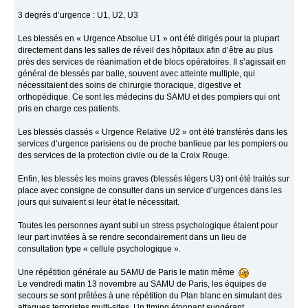
3 degrés d’urgence : U1, U2, U3
Les blessés en « Urgence Absolue U1 » ont été dirigés pour la plupart
directement dans les salles de réveil des hôpitaux afin d’être au plus
près des services de réanimation et de blocs opératoires. Il s’agissait en
général de blessés par balle, souvent avec atteinte multiple, qui
nécessitaient des soins de chirurgie thoracique, digestive et
orthopédique. Ce sont les médecins du SAMU et des pompiers qui ont
pris en charge ces patients.
Les blessés classés « Urgence Relative U2 » ont été transférés dans les
services d’urgence parisiens ou de proche banlieue par les pompiers ou
des services de la protection civile ou de la Croix Rouge.
Enfin, les blessés les moins graves (blessés légers U3) ont été traités sur
place avec consigne de consulter dans un service d’urgences dans les
jours qui suivaient si leur état le nécessitait.
Toutes les personnes ayant subi un stress psychologique étaient pour
leur part invitées à se rendre secondairement dans un lieu de
consultation type « cellule psychologique ».
Une répétition générale au SAMU de Paris le matin même
Le vendredi matin 13 novembre au SAMU de Paris, les équipes de
secours se sont prêtées à une répétition du Plan blanc en simulant des
attaques terroristes multi-sites, Un timing étonnant suggérant