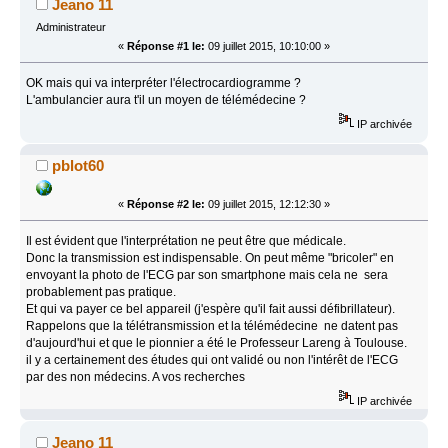
Jeano 11
Administrateur
«
Réponse #1 le:
09 juillet 2015, 10:10:00 »
OK mais qui va interpréter l'électrocardiogramme ?
L'ambulancier aura t'il un moyen de télémédecine ?
IP archivée
pblot60
«
Réponse #2 le:
09 juillet 2015, 12:12:30 »
Il est évident que l'interprétation ne peut être que médicale.
Donc la transmission est indispensable. On peut même "bricoler" en
envoyant la photo de l'ECG par son smartphone mais cela ne sera
probablement pas pratique.
Et qui va payer ce bel appareil (j'espère qu'il fait aussi défibrillateur).
Rappelons que la télétransmission et la télémédecine ne datent pas
d'aujourd'hui et que le pionnier a été le Professeur Lareng à Toulouse.
il y a certainement des études qui ont validé ou non l'intérêt de l'ECG
par des non médecins. A vos recherches
IP archivée
Jeano 11