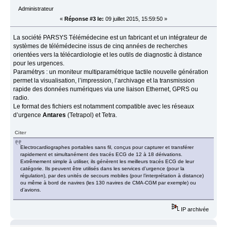
Administrateur
«
Réponse #3 le:
09 juillet 2015, 15:59:50 »
La société PARSYS Télémédecine est un fabricant et un intégrateur de
systèmes de télémédecine issus de cinq années de recherches
orientées vers la télécardiologie et les outils de diagnostic à distance
pour les urgences.
Paramétrys : un moniteur multiparamétrique tactile nouvelle génération
permet la visualisation, l’impression, l’archivage et la transmission
rapide des données numériques via une liaison Ethernet, GPRS ou
radio.
Le format des fichiers est notamment compatible avec les réseaux
d’urgence
Antares
(Tetrapol) et Tetra.
Citer
Electrocardiographes portables sans fil, conçus pour capturer et transférer
rapidement et simultanément des tracés ECG de 12 à 18 dérivations.
Extrêmement simple à utiliser, ils génèrent les meilleurs tracés ECG de leur
catégorie. Ils peuvent être utilisés dans les services d’urgence (pour la
régulation), par des unités de secours mobiles (pour l’interprétation à distance)
ou même à bord de navires (les 130 navires de CMA-CGM par exemple) ou
d’avions.
IP archivée