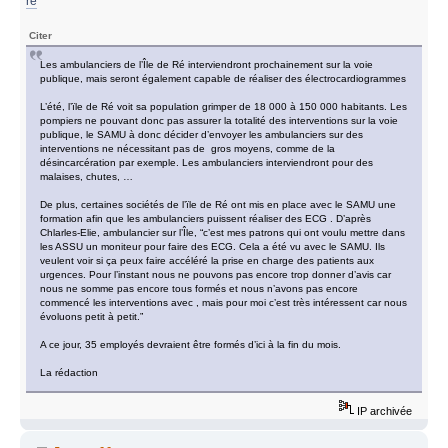
re
Citer
Les ambulanciers de l’Île de Ré interviendront prochainement sur la voie
publique, mais seront également capable de réaliser des électrocardiogrammes
L’été, l’ïle de Ré voit sa population grimper de 18 000 à 150 000 habitants. Les
pompiers ne pouvant donc pas assurer la totalité des interventions sur la voie
publique, le SAMU à donc décider d’envoyer les ambulanciers sur des
interventions ne nécessitant pas de gros moyens, comme de la
désincarcération par exemple. Les ambulanciers interviendront pour des
malaises, chutes, …
De plus, certaines sociétés de l’ïle de Ré ont mis en place avec le SAMU une
formation afin que les ambulanciers puissent réaliser des ECG . D’après
Chlarles-Elie, ambulancier sur l’Île, “c’est mes patrons qui ont voulu mettre dans
les ASSU un moniteur pour faire des ECG. Cela a été vu avec le SAMU. Ils
veulent voir si ça peux faire accéléré la prise en charge des patients aux
urgences. Pour l’instant nous ne pouvons pas encore trop donner d’avis car
nous ne somme pas encore tous formés et nous n’avons pas encore
commencé les interventions avec , mais pour moi c’est très intéressent car nous
évoluons petit à petit.”
A ce jour, 35 employés devraient être formés d’ici à la fin du mois.
La rédaction
IP archivée