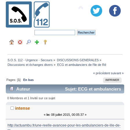
S.O.S. 112 - Urgence - Secours
»
DISCUSSIONS GENERALES
»
Discussions et échanges divers
»
ECG et ambulanciers de l'Ile de Ré
« précédent
suivant »
Pages: [
1
]
En bas
IMPRIMER
Auteur
Sujet: ECG et ambulanciers
de l'Ile de Ré (Lu 18749 fois)
0 Membres et 1 Invité sur ce sujet
intense
«
le:
08 juillet 2015, 00:05:37 »
http://actuambu.fr/une-reelle-avancee-pour-les-ambulanciers-de-lile-de-