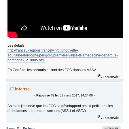
Les détails :
http://france3-regions.francetvinfo.fr/nouvelle-
aquitaine/dordogne/perigord/premiere-valise-telemedecine-debarque-
dordogne-1219005.html
En Corrèze, les secouristes font des ECG dans les VSAV. ..
IP archivée
intense
«
Réponse #5 le:
31 mars 2017, 14:24:08 »
Ah mais j'observe que les ECG se développent petit à petit dans les
ambulances de premiers secours (ASSU et VSAV).
IP archivée
Pages: [
1
]
En haut
IMPRIMER