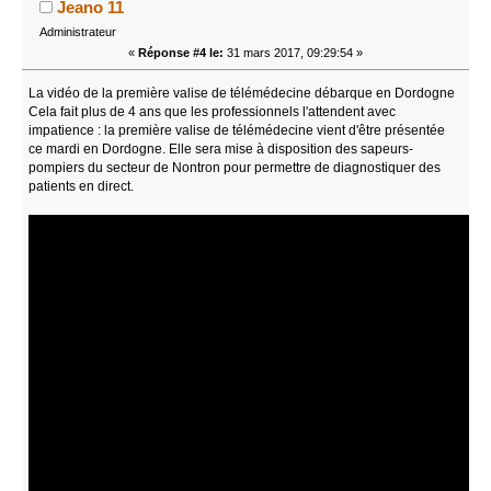
Jeano 11
Administrateur
«
Réponse #4 le:
31 mars 2017, 09:29:54 »
La vidéo de la première valise de télémédecine débarque en Dordogne
Cela fait plus de 4 ans que les professionnels l'attendent avec
impatience : la première valise de télémédecine vient d'être présentée
ce mardi en Dordogne. Elle sera mise à disposition des sapeurs-
pompiers du secteur de Nontron pour permettre de diagnostiquer des
patients en direct.