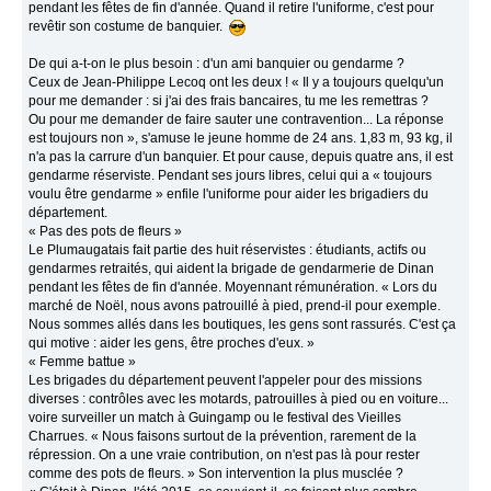
pendant les fêtes de fin d'année. Quand il retire l'uniforme, c'est pour
revêtir son costume de banquier.
De qui a-t-on le plus besoin : d'un ami banquier ou gendarme ?
Ceux de Jean-Philippe Lecoq ont les deux ! « Il y a toujours quelqu'un
pour me demander : si j'ai des frais bancaires, tu me les remettras ?
Ou pour me demander de faire sauter une contravention... La réponse
est toujours non », s'amuse le jeune homme de 24 ans. 1,83 m, 93 kg, il
n'a pas la carrure d'un banquier. Et pour cause, depuis quatre ans, il est
gendarme réserviste. Pendant ses jours libres, celui qui a « toujours
voulu être gendarme » enfile l'uniforme pour aider les brigadiers du
département.
« Pas des pots de fleurs »
Le Plumaugatais fait partie des huit réservistes : étudiants, actifs ou
gendarmes retraités, qui aident la brigade de gendarmerie de Dinan
pendant les fêtes de fin d'année. Moyennant rémunération. « Lors du
marché de Noël, nous avons patrouillé à pied, prend-il pour exemple.
Nous sommes allés dans les boutiques, les gens sont rassurés. C'est ça
qui motive : aider les gens, être proches d'eux. »
« Femme battue »
Les brigades du département peuvent l'appeler pour des missions
diverses : contrôles avec les motards, patrouilles à pied ou en voiture...
voire surveiller un match à Guingamp ou le festival des Vieilles
Charrues. « Nous faisons surtout de la prévention, rarement de la
répression. On a une vraie contribution, on n'est pas là pour rester
comme des pots de fleurs. » Son intervention la plus musclée ?