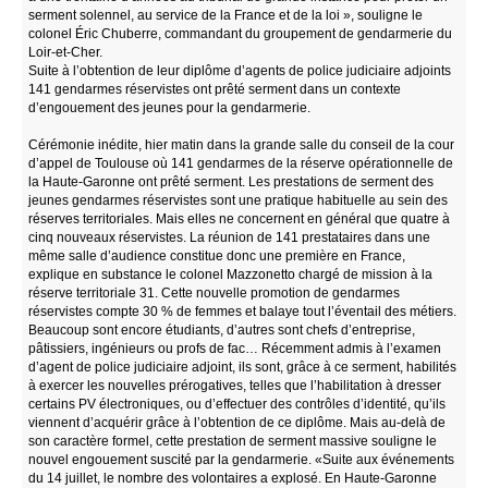
serment solennel, au service de la France et de la loi », souligne le
colonel Éric Chuberre, commandant du groupement de gendarmerie du
Loir-et-Cher.
Suite à l’obtention de leur diplôme d’agents de police judiciaire adjoints
141 gendarmes réservistes ont prêté serment dans un contexte
d’engouement des jeunes pour la gendarmerie.
Cérémonie inédite, hier matin dans la grande salle du conseil de la cour
d’appel de Toulouse où 141 gendarmes de la réserve opérationnelle de
la Haute-Garonne ont prêté serment. Les prestations de serment des
jeunes gendarmes réservistes sont une pratique habituelle au sein des
réserves territoriales. Mais elles ne concernent en général que quatre à
cinq nouveaux réservistes. La réunion de 141 prestataires dans une
même salle d’audience constitue donc une première en France,
explique en substance le colonel Mazzonetto chargé de mission à la
réserve territoriale 31. Cette nouvelle promotion de gendarmes
réservistes compte 30 % de femmes et balaye tout l’éventail des métiers.
Beaucoup sont encore étudiants, d’autres sont chefs d’entreprise,
pâtissiers, ingénieurs ou profs de fac… Récemment admis à l’examen
d’agent de police judiciaire adjoint, ils sont, grâce à ce serment, habilités
à exercer les nouvelles prérogatives, telles que l’habilitation à dresser
certains PV électroniques, ou d’effectuer des contrôles d’identité, qu’ils
viennent d’acquérir grâce à l’obtention de ce diplôme. Mais au-delà de
son caractère formel, cette prestation de serment massive souligne le
nouvel engouement suscité par la gendarmerie. «Suite aux événements
du 14 juillet, le nombre des volontaires a explosé. En Haute-Garonne