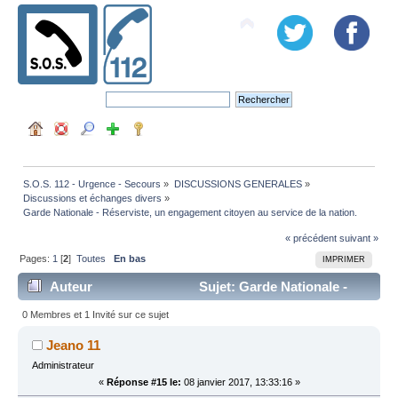
S.O.S. 112 - Urgence - Secours
»
DISCUSSIONS GENERALES
»
Discussions et échanges divers
»
Garde Nationale - Réserviste, un engagement citoyen au service de la nation.
« précédent
suivant »
Pages:
1
[
2
]
Toutes
En bas
IMPRIMER
Auteur
Sujet: Garde Nationale -
Réserviste, un engagement citoyen au service de la
0 Membres et 1 Invité sur ce sujet
nation. (Lu 65716 fois)
Jeano 11
Administrateur
«
Réponse #15 le:
08 janvier 2017, 13:33:16 »