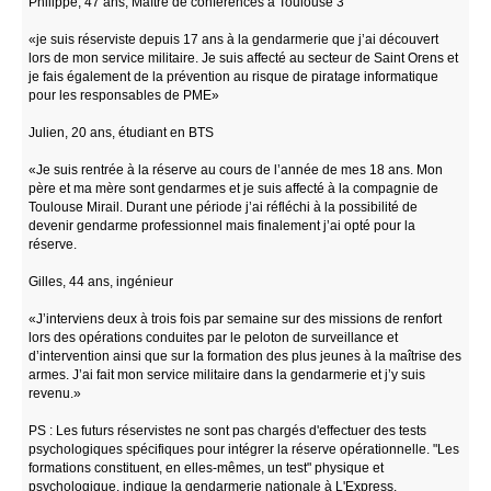
Philippe, 47 ans, Maître de conférences à Toulouse 3
«je suis réserviste depuis 17 ans à la gendarmerie que j’ai découvert
lors de mon service militaire. Je suis affecté au secteur de Saint Orens et
je fais également de la prévention au risque de piratage informatique
pour les responsables de PME»
Julien, 20 ans, étudiant en BTS
«Je suis rentrée à la réserve au cours de l’année de mes 18 ans. Mon
père et ma mère sont gendarmes et je suis affecté à la compagnie de
Toulouse Mirail. Durant une période j’ai réfléchi à la possibilité de
devenir gendarme professionnel mais finalement j’ai opté pour la
réserve.
Gilles, 44 ans, ingénieur
«J’interviens deux à trois fois par semaine sur des missions de renfort
lors des opérations conduites par le peloton de surveillance et
d’intervention ainsi que sur la formation des plus jeunes à la maîtrise des
armes. J’ai fait mon service militaire dans la gendarmerie et j’y suis
revenu.»
PS : Les futurs réservistes ne sont pas chargés d'effectuer des tests
psychologiques spécifiques pour intégrer la réserve opérationnelle. "Les
formations constituent, en elles-mêmes, un test" physique et
psychologique, indique la gendarmerie nationale à L'Express.