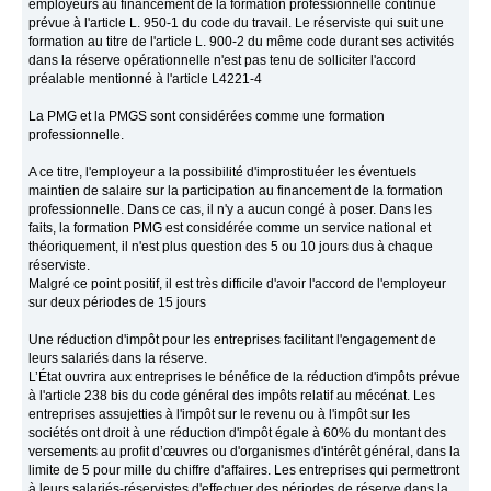
employeurs au financement de la formation professionnelle continue
prévue à l'article L. 950-1 du code du travail. Le réserviste qui suit une
formation au titre de l'article L. 900-2 du même code durant ses activités
dans la réserve opérationnelle n'est pas tenu de solliciter l'accord
préalable mentionné à l'article L4221-4
La PMG et la PMGS sont considérées comme une formation
professionnelle.
A ce titre, l'employeur a la possibilité d'improstituéer les éventuels
maintien de salaire sur la participation au financement de la formation
professionnelle. Dans ce cas, il n'y a aucun congé à poser. Dans les
faits, la formation PMG est considérée comme un service national et
théoriquement, il n'est plus question des 5 ou 10 jours dus à chaque
réserviste.
Malgré ce point positif, il est très difficile d'avoir l'accord de l'employeur
sur deux périodes de 15 jours
Une réduction d'impôt pour les entreprises facilitant l'engagement de
leurs salariés dans la réserve.
L’État ouvrira aux entreprises le bénéfice de la réduction d'impôts prévue
à l'article 238 bis du code général des impôts relatif au mécénat. Les
entreprises assujetties à l'impôt sur le revenu ou à l'impôt sur les
sociétés ont droit à une réduction d'impôt égale à 60% du montant des
versements au profit d’œuvres ou d'organismes d'intérêt général, dans la
limite de 5 pour mille du chiffre d'affaires. Les entreprises qui permettront
à leurs salariés-réservistes d'effectuer des périodes de réserve dans la