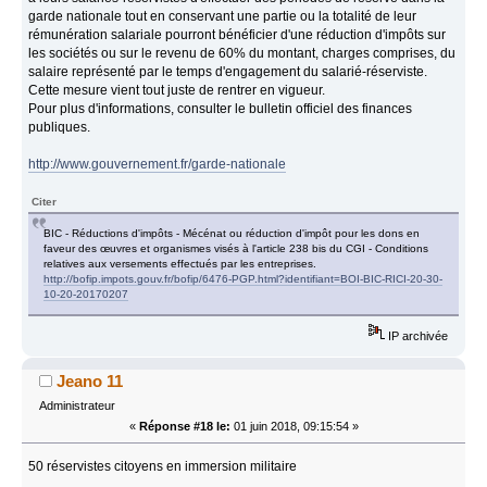
garde nationale tout en conservant une partie ou la totalité de leur
rémunération salariale pourront bénéficier d'une réduction d'impôts sur
les sociétés ou sur le revenu de 60% du montant, charges comprises, du
salaire représenté par le temps d'engagement du salarié-réserviste.
Cette mesure vient tout juste de rentrer en vigueur.
Pour plus d'informations, consulter le bulletin officiel des finances
publiques.
http://www.gouvernement.fr/garde-nationale
Citer
BIC - Réductions d'impôts - Mécénat ou réduction d'impôt pour les dons en
faveur des œuvres et organismes visés à l'article 238 bis du CGI - Conditions
relatives aux versements effectués par les entreprises.
http://bofip.impots.gouv.fr/bofip/6476-PGP.html?identifiant=BOI-BIC-RICI-20-30-
10-20-20170207
IP archivée
Jeano 11
Administrateur
«
Réponse #18 le:
01 juin 2018, 09:15:54 »
50 réservistes citoyens en immersion militaire