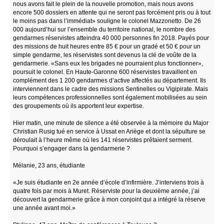
nous avons fait le plein de la nouvelle promotion, mais nous avons
encore 500 dossiers en attente qui ne seront pas forcément pris ou à tout
le moins pas dans l’immédiat» souligne le colonel Mazzonetto. De 26
000 aujourd’hui sur l’ensemble du territoire national, le nombre des
gendarmes réservistes atteindra 40 000 personnes fin 2018. Payés pour
des missions de huit heures entre 85 € pour un gradé et 50 € pour un
simple gendarme, les réservistes sont devenus la clé de voûte de la
gendarmerie. «Sans eux les brigades ne pourraient plus fonctionner»,
poursuit le colonel. En Haute-Garonne 600 réservistes travaillent en
complément des 1 200 gendarmes d’active affectés au département. Ils
interviennent dans le cadre des missions Sentinelles ou Vigipirate. Mais
leurs compétences professionnelles sont également mobilisées au sein
des groupements où ils apportent leur expertise.
Hier matin, une minute de silence a été observée à la mémoire du Major
Christian Rusig tué en service à Ussat en Ariège et dont la sépulture se
déroulait à l’heure même où les 141 réservistes prêtaient serment.
Pourquoi s’engager dans la gendarmerie ?
Mélanie, 23 ans, étudiante
«Je suis étudiante en 2e année d’école d’infirmière. J’interviens trois à
quatre fois par mois à Muret. Réserviste pour la deuxième année, j’ai
découvert la gendarmerie grâce à mon conjoint qui a intégré la réserve
une année avant moi.»