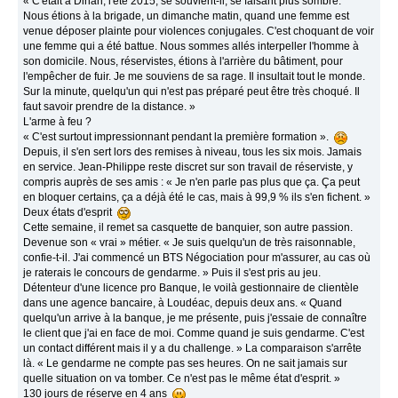
« C'était à Dinan, l'été 2015, se souvient-il, se faisant plus sombre.
Nous étions à la brigade, un dimanche matin, quand une femme est
venue déposer plainte pour violences conjugales. C'est choquant de voir
une femme qui a été battue. Nous sommes allés interpeller l'homme à
son domicile. Nous, réservistes, étions à l'arrière du bâtiment, pour
l'empêcher de fuir. Je me souviens de sa rage. Il insultait tout le monde.
Sur la minute, quelqu'un qui n'est pas préparé peut être très choqué. Il
faut savoir prendre de la distance. »
L'arme à feu ?
« C'est surtout impressionnant pendant la première formation ».
Depuis, il s'en sert lors des remises à niveau, tous les six mois. Jamais
en service. Jean-Philippe reste discret sur son travail de réserviste, y
compris auprès de ses amis : « Je n'en parle pas plus que ça. Ça peut
en bloquer certains, ça a déjà été le cas, mais à 99,9 % ils s'en fichent. »
Deux états d'esprit
Cette semaine, il remet sa casquette de banquier, son autre passion.
Devenue son « vrai » métier. « Je suis quelqu'un de très raisonnable,
confie-t-il. J'ai commencé un BTS Négociation pour m'assurer, au cas où
je raterais le concours de gendarme. » Puis il s'est pris au jeu.
Détenteur d'une licence pro Banque, le voilà gestionnaire de clientèle
dans une agence bancaire, à Loudéac, depuis deux ans. « Quand
quelqu'un arrive à la banque, je me présente, puis j'essaie de connaître
le client que j'ai en face de moi. Comme quand je suis gendarme. C'est
un contact différent mais il y a du challenge. » La comparaison s'arrête
là. « Le gendarme ne compte pas ses heures. On ne sait jamais sur
quelle situation on va tomber. Ce n'est pas le même état d'esprit. »
130 jours de réserve en 4 ans