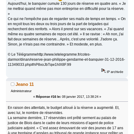
Aujourd'hui, le banquier cumule 130 jours de réserve en quatre ans. « Je
ne mettrai quand même pas mon entreprise en difficulté pour la réserve.
»
Ce qui ne l'empêche pas de regarder ses mails de temps en temps. « On
en reçoit tous les deux ou trois jours de la part de brigades qui
recherchent des renforts. » Alors il prend sur ses vacances. « J'ai quand
même eu quatre semaines de repos cet été. » Il se ravise : « Ah non, j'ai
fait deux semaines de réserve... Après, c'est une volonté. J'adore ça.
Sinon, je n'irais pas me contraindre. » Et modeste, en plus.
© Le Télégrammehttp://www.letelegramme.fr/cotes-
darmor/dinan/reserve-jean-philippe-gendarme-et-banquier-31-12-2016-
11349033.php#hP8xoJbTqw1hIX8F.99
IP archivée
Jeano 11
Administrateur
«
Réponse #16 le:
08 janvier 2017, 13:38:24 »
En raison des attentats, le budget alloué à la réserve a augmenté. Et,
avec lui, le nombre de réservistes.
La semaine dernière, 17 réservistes ont prêté serment au palais de
justice de Blois dans le cadre de leurs missions d’agent de police
judiciaire adjoint. « C’est assez émouvant de voir des jeunes de 17 ans
à une trentaine d’années au tribunal de grande instance pour prêter un