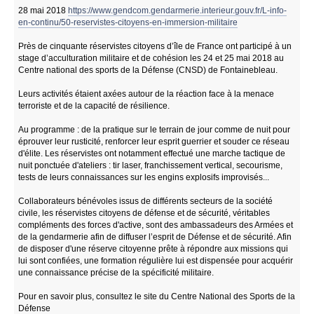
28 mai 2018
https://www.gendcom.gendarmerie.interieur.gouv.fr/L-info-
en-continu/50-reservistes-citoyens-en-immersion-militaire
Près de cinquante réservistes citoyens d’île de France ont participé à un
stage d’acculturation militaire et de cohésion les 24 et 25 mai 2018 au
Centre national des sports de la Défense (CNSD) de Fontainebleau.
Leurs activités étaient axées autour de la réaction face à la menace
terroriste et de la capacité de résilience.
Au programme : de la pratique sur le terrain de jour comme de nuit pour
éprouver leur rusticité, renforcer leur esprit guerrier et souder ce réseau
d'élite. Les réservistes ont notamment effectué une marche tactique de
nuit ponctuée d'ateliers : tir laser, franchissement vertical, secourisme,
tests de leurs connaissances sur les engins explosifs improvisés...
Collaborateurs bénévoles issus de différents secteurs de la société
civile, les réservistes citoyens de défense et de sécurité, véritables
compléments des forces d'active, sont des ambassadeurs des Armées et
de la gendarmerie afin de diffuser l’esprit de Défense et de sécurité. Afin
de disposer d'une réserve citoyenne prête à répondre aux missions qui
lui sont confiées, une formation régulière lui est dispensée pour acquérir
une connaissance précise de la spécificité militaire.
Pour en savoir plus, consultez le site du Centre National des Sports de la
Défense