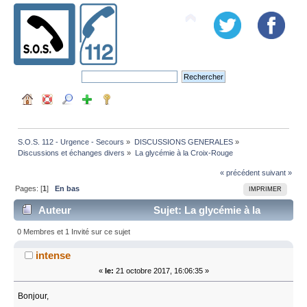
S.O.S. 112 - Urgence - Secours
»
DISCUSSIONS GENERALES
»
Discussions et échanges divers
»
La glycémie à la Croix-Rouge 
« précédent
suivant »
Pages: [
1
]
En bas
IMPRIMER
Auteur
Sujet: La glycémie à la
Croix-Rouge (Lu 18752 fois)
0 Membres et 1 Invité sur ce sujet
intense
«
le:
21 octobre 2017, 16:06:35 »
Bonjour,