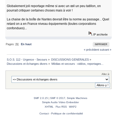
Globalement joli reportage même si avec un œil un peu tatillon, on
pourrait critiquer certaines choses mais à voir !
La chaise de la boîte de Nantes devrait être la norme au passage... Quel
retard on a en France niveau équipements (toutes corporations
confondues)...
IP archivée
Pages: [
1
]
En haut
IMPRIMER
« précédent
suivant »
S.O.S. 112 - Urgence - Secours
»
DISCUSSIONS GENERALES
»
Discussions et échanges divers
»
Médias et secours : vidéos, reportages...
Aller à:
SMF 2.0.15
|
SMF © 2017
,
Simple Machines
Simple Audio Video Embedder
XHTML
Flux RSS
WAP2
Contact
-
Politique de confidentialité