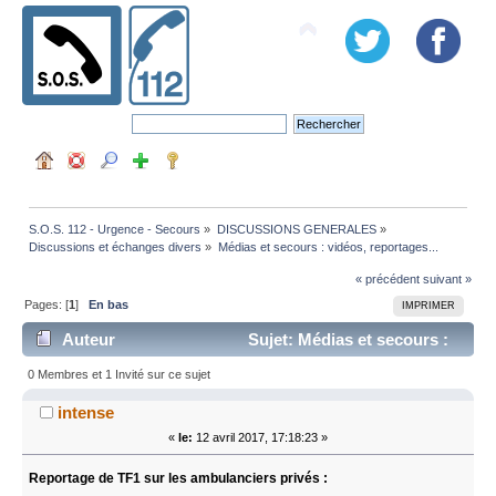
S.O.S. 112 - Urgence - Secours
»
DISCUSSIONS GENERALES
»
Discussions et échanges divers
»
Médias et secours : vidéos, reportages...
« précédent
suivant »
Pages: [
1
]
En bas
IMPRIMER
Auteur
Sujet: Médias et secours :
vidéos, reportages... (Lu 12096 fois)
0 Membres et 1 Invité sur ce sujet
intense
«
le:
12 avril 2017, 17:18:23 »
Reportage de TF1 sur les ambulanciers privés :