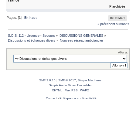
France
IP archivée
Pages: [
1
]
En haut
IMPRIMER
« précédent
suivant »
S.O.S. 112 - Urgence - Secours
»
DISCUSSIONS GENERALES
»
Discussions et échanges divers
»
Nouveau réseau ambulancier
Aller à:
SMF 2.0.15
|
SMF © 2017
,
Simple Machines
Simple Audio Video Embedder
XHTML
Flux RSS
WAP2
Contact
-
Politique de confidentialité