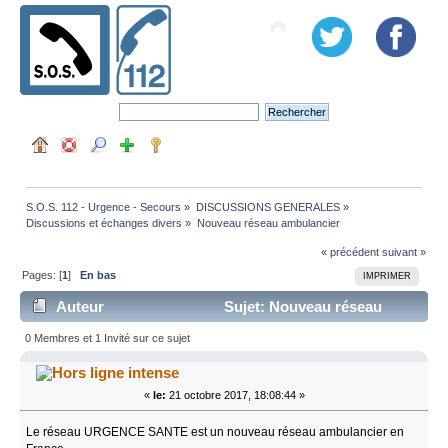
S.O.S. 112 - Urgence - Secours
»
DISCUSSIONS GENERALES
»
Discussions et échanges divers
»
Nouveau réseau ambulancier
« précédent
suivant »
Pages: [
1
]
En bas
IMPRIMER
Auteur
Sujet: Nouveau réseau
ambulancier (Lu 14301 fois)
0 Membres et 1 Invité sur ce sujet
intense
«
le:
21 octobre 2017, 18:08:44 »
Le réseau URGENCE SANTE est un nouveau réseau ambulancier en