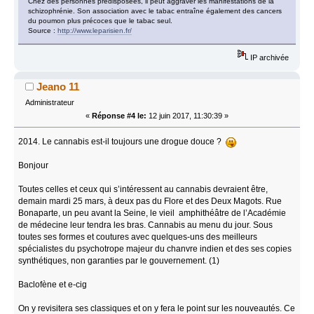
Chez des personnes prédisposées, il peut aggraver les manifestations de la
schizophrénie. Son association avec le tabac entraîne également des cancers
du poumon plus précoces que le tabac seul.
Source :
http://www.leparisien.fr/
IP archivée
Jeano 11
Administrateur
«
Réponse #4 le:
12 juin 2017, 11:30:39 »
2014. Le cannabis est-il toujours une drogue douce ?
Bonjour
Toutes celles et ceux qui s’intéressent au cannabis devraient être,
demain mardi 25 mars, à deux pas du Flore et des Deux Magots. Rue
Bonaparte, un peu avant la Seine, le vieil amphithéâtre de l’Académie
de médecine leur tendra les bras. Cannabis au menu du jour. Sous
toutes ses formes et coutures avec quelques-uns des meilleurs
spécialistes du psychotrope majeur du chanvre indien et des ses copies
synthétiques, non garanties par le gouvernement. (1)
Baclofène et e-cig
On y revisitera ses classiques et on y fera le point sur les nouveautés. Ce