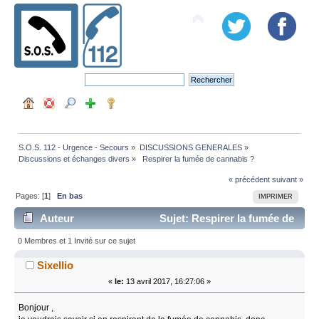
S.O.S. 112 - Urgence - Secours
»
DISCUSSIONS GENERALES
»
Discussions et échanges divers
»
 Respirer la fumée de cannabis ?
« précédent
suivant »
Pages: [
1
]
En bas
IMPRIMER
Auteur
Sujet: Respirer la fumée de
cannabis ? (Lu 29803 fois)
0 Membres et 1 Invité sur ce sujet
Sixellio
«
le:
13 avril 2017, 16:27:06 »
Bonjour ,