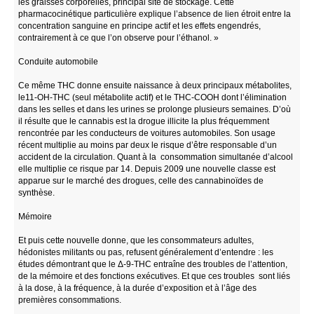
les graisses corporelles, principal site de stockage. Cette
pharmacocinétique particulière explique l’absence de lien étroit entre la
concentration sanguine en principe actif et les effets engendrés,
contrairement à ce que l’on observe pour l’éthanol. »
Conduite automobile
Ce même THC donne ensuite naissance à deux principaux métabolites,
le11-OH-THC (seul métabolite actif) et le THC-COOH dont l’élimination
dans les selles et dans les urines se prolonge plusieurs semaines. D’où
il résulte que le cannabis est la drogue illicite la plus fréquemment
rencontrée par les conducteurs de voitures automobiles. Son usage
récent multiplie au moins par deux le risque d’être responsable d’un
accident de la circulation. Quant à la consommation simultanée d’alcool
elle multiplie ce risque par 14. Depuis 2009 une nouvelle classe est
apparue sur le marché des drogues, celle des cannabinoïdes de
synthèse.
Mémoire
Et puis cette nouvelle donne, que les consommateurs adultes,
hédonistes militants ou pas, refusent généralement d’entendre : les
études démontrant que le Δ-9-THC entraîne des troubles de l’attention,
de la mémoire et des fonctions exécutives. Et que ces troubles sont liés
à la dose, à la fréquence, à la durée d’exposition et à l’âge des
premières consommations.