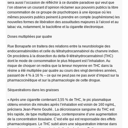
sera aussi l’occasion de réfléchir à ce durable paradoxe qui veut que
l’on observe un courant d’opinion réclamer aux pouvoirs publics la libre
consommation de ce groupe de psychotropes à une époque où les
mêmes pouvoirs publics peinent à prendre en compte (euphémisme) les
nouvelles formes de libération des assuétudes majeures à l’alcool et au
tabac via, notamment, le baclofène et la cigarette électronique.
Doses multipliées par quatre
Rue Bonaparte on traitera des relations entre la neurobiologie des
endocannabinoïdes et celle du tétrahydrocannabinol du chanvre indien.
On procèdera à la dissection du delta-9-tétrahydrocannabinol (THC)
dont le mode de consommation le plus fréquent est l’inhalation. Au
risque de choquer on redira que la teneur moyenne en THC dans la
résine a été multipliée par quatre au cours des vingt dernières années,
passant de 4 % à 16 % – ce qui ne peut pas ne pas avoir d’impact sur la
pharmacocinétique et sur la pharmacologie de cette drogue.
Séquestrations dans les graisses
« Après une cigarette contenant 3,55 % de THC, le pic plasmatique
obtenu environ dix minutes après l’inhalation est voisin de 160 ng/mL,
précisera Jean-Pierre Goullé.. La décroissance sanguine du THC est
très rapide, de type multiphasique, contemporaine d’une augmentation
de la concentration tissulaire. C’est elle qui est responsable des effets
pharmacologiques. Le THC subit alors une séquestration intense dans