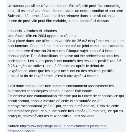
Un fumeur passif peut éventuellement être dépisté positif au cannabis,
lorsqu'il est resté auprès de fumeurs dans un endroit confiné et non aéré.
Suivant la fréquence à laquelle il se retrouve dans cette situation, la
durée de positivité peut être variable, comme indiqué ci-dessus.
Les tests salivaires et urinaires :
Une étude faîte en 2004 apporte la réponse.
On a placé dans une pièce non ventilée de 36 m3 cinq fumeurs et quatre
non-fumeurs. Chaque fumeur a consommé un joint complet de cannabis
sur une durée d’environ 20 minutes. Chaque sujet a passé 4 heures
dans la pièce. Des échantillons de salive ont été prélevés sur tous les
participants. Les sujets passifs ont montrés des résultats positifs (de 3,6
à 26,4 ng/ml de salive) jusqu’à 30 minutes après le début de
l’expérience, alors que les sujets actifs ont eu des résultats positifs
jusqu’à la fin de l’expérience, c’est-à-dire après 4 heures.
Il est donc clair que les non-fumeurs consomment passivement les
substances cannabiques contenues dans l’air inhalé.
On observe une contamination effective par la fumée de cannabis, ce qui
parait normal, dans la mesure où celle-ci est saturée en Δ9-
tetrahydrocannabinol (le THC pur, et non le métabolite). Cela dit, cette
contamination perdure sur une durée très limitée (30 minutes), ce qui en
pratique, devrait éviter les faux positifs au test salivaire.
Source
http://www.depistage-drogue.com/cannabis-passif-test-
depistage-positif