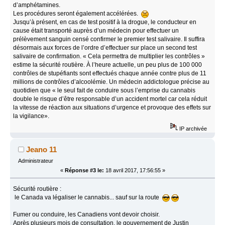
d’amphétamines.
Les procédures seront également accélérées.
Jusqu’à présent, en cas de test positif à la drogue, le conducteur en
cause était transporté auprès d’un médecin pour effectuer un
prélèvement sanguin censé confirmer le premier test salivaire. Il suffira
désormais aux forces de l’ordre d’effectuer sur place un second test
salivaire de confirmation. « Cela permettra de multiplier les contrôles »
estime la sécurité routière. À l’heure actuelle, un peu plus de 100 000
contrôles de stupéfiants sont effectués chaque année contre plus de 11
millions de contrôles d’alcoolémie. Un médecin addictologue précise au
quotidien que « le seul fait de conduire sous l’emprise du cannabis
double le risque d’être responsable d’un accident mortel car cela réduit
la vitesse de réaction aux situations d’urgence et provoque des effets sur
la vigilance».
IP archivée
Jeano 11
Administrateur
«
Réponse #3 le:
18 avril 2017, 17:56:55 »
Sécurité routière :
le Canada va légaliser le cannabis... sauf sur la route
Fumer ou conduire, les Canadiens vont devoir choisir.
Après plusieurs mois de consultation, le gouvernement de Justin