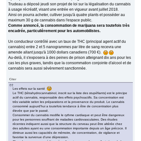
Trudeau a déposé jeudi son projet de loi sur la légalisation du cannabis
à usage récréatif, visant une entrée en vigueur avant juillet 2018.
Ainsi on pourra acheter, cultiver jusqu'à quatre plants et posséder au
maximum 30 g de cannabis dans l'espace public.
Comme annoncé, la consommation de marijuana sera toutefois très
encadrée, particulièrement pour les automobilistes.
Un conducteur contrôlé avec un taux de THC (principal agent actif du
cannabis) entre 2 et 5 nanogrammes par litre de sang recevra une
amende allant jusqu'à 1000 dollars canadiens (700 €).
Au-delà, il s'exposera à des peines de prison atteignant dix ans pour les
cas les plus graves, tandis que la consommation conjointe d'alcool et de
cannabis sera aussi sévèrement sanctionnée.
Citer
Les effets sur la santé
Le THC (tétrahydrocannabinol, inscrit sur la liste des stupéfiants) est le principe
actif du cannabis, responsable des effets psychoactifs. Sa concentration est
très variable selon les préparations et la provenance du produit. Le cannabis
consommé aujourd'hui a toutefois tendance à être de concentration plus
élevée que par le passé.
Consommer du cannabis modifie le rythme cardiaque et peut être dangereux
pour les personnes souffrant de maladies cardiovasculaires. Des études
récentes indiquent aussi que la structure du cerveau peut être altérée chez
des adultes ayant eu une consommation importante depuis un âge précoce. Il
diminue aussi les capacités de mémoire, de concentration, de vigilance et
favorise la survenue d'une dépression.