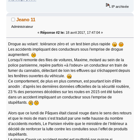
IP archivée
Jeano 11
Administrateur
«
Réponse #2 le:
18 avril 2017, 17:47:04 »
Drogue au volant : tolérance zéro et un test bien plus rapide
Les accidents impliquant des conducteurs sous l'emprise de drogue
augmentent.
Lorsqu'il remonte des files de voitures, Maxime, motard au sein de la
police parisienne, repère parfois «à l'odeur» un conducteur en train de
fumer du cannabis, détectant de loin les effluves qui s'échappent depuis
les fenêtres ouvertes du véhicule.
Ce comportement, de plus en plus commun, est pourtant loin d'être
anodin : d'après les dernières données officielles de la sécurité routière,
23 % des personnes décédées sur les routes en 2015 ont été tuées
dans un accident impliquant un conducteur sous l'emprise de
stupéfiants.
Alors que ce lundi de Pâques était classé rouge dans le sens des retours
et que le mois de mars s’est traduit par une nette hausse du nombre
d’accidents mortels, Le Parisien révèle que le ministère de l’Intérieur a
décidé de renforcer la lutte contre les conduites sous l’effet de produits
stupéfiants.
Le risque d'avoir un accident mortel est multiplié par quinze si