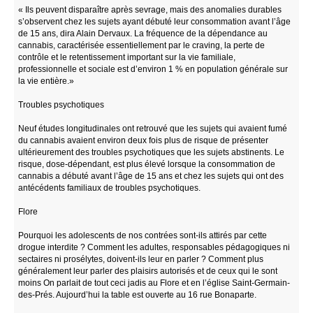
« Ils peuvent disparaître après sevrage, mais des anomalies durables
s’observent chez les sujets ayant débuté leur consommation avant l’âge
de 15 ans, dira Alain Dervaux. La fréquence de la dépendance au
cannabis, caractérisée essentiellement par le craving, la perte de
contrôle et le retentissement important sur la vie familiale,
professionnelle et sociale est d’environ 1 % en population générale sur
la vie entière.»
Troubles psychotiques
Neuf études longitudinales ont retrouvé que les sujets qui avaient fumé
du cannabis avaient environ deux fois plus de risque de présenter
ultérieurement des troubles psychotiques que les sujets abstinents. Le
risque, dose-dépendant, est plus élevé lorsque la consommation de
cannabis a débuté avant l’âge de 15 ans et chez les sujets qui ont des
antécédents familiaux de troubles psychotiques.
Flore
Pourquoi les adolescents de nos contrées sont-ils attirés par cette
drogue interdite ? Comment les adultes, responsables pédagogiques ni
sectaires ni prosélytes, doivent-ils leur en parler ? Comment plus
généralement leur parler des plaisirs autorisés et de ceux qui le sont
moins On parlait de tout ceci jadis au Flore et en l’église Saint-Germain-
des-Prés. Aujourd’hui la table est ouverte au 16 rue Bonaparte.