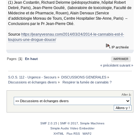
(1) Jean Costantin, Richard Delorme (pédopsychiatrie, hôpital Robert
Debré, Paris), Jean-Pierre Goullé, (laboratoire de toxicologie, Faculté de
Médecine et de Pharmacie, Rouen), Alain Dervaux (Service
d’addictologie Moreau de Tours, Centre Hospitalier Ste-Anne, Paris) –
Conclusions par le Pr Jean-Pierre Olié.
Source
https://jeanyvesnau.com/2014/03/24/2014-le-cannabis-est-il-
toujours-une-drogue-douce/
IP archivée
Pages: [
1
]
En haut
IMPRIMER
« précédent
suivant »
S.O.S. 112 - Urgence - Secours
»
DISCUSSIONS GENERALES
»
Discussions et échanges divers
»
 Respirer la fumée de cannabis ?
Aller à:
SMF 2.0.15
|
SMF © 2017
,
Simple Machines
Simple Audio Video Embedder
XHTML
Flux RSS
WAP2