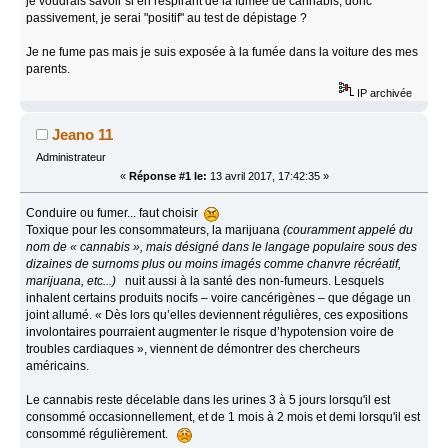
je voudrais savoir si en respirant de la fumée de cannabis, donc
passivement, je serai "positif" au test de dépistage ?
Je ne fume pas mais je suis exposée à la fumée dans la voiture des mes
parents.
IP archivée
Jeano 11
Administrateur
«
Réponse #1 le:
13 avril 2017, 17:42:35 »
Conduire ou fumer... faut choisir
Toxique pour les consommateurs, la marijuana
(couramment appelé du
nom de « cannabis », mais désigné dans le langage populaire sous des
dizaines de surnoms plus ou moins imagés comme chanvre récréatif,
marijuana, etc...)
nuit aussi à la santé des non-fumeurs. Lesquels
inhalent certains produits nocifs – voire cancérigènes – que dégage un
joint allumé. « Dès lors qu’elles deviennent régulières, ces expositions
involontaires pourraient augmenter le risque d’hypotension voire de
troubles cardiaques », viennent de démontrer des chercheurs
américains.
Le cannabis reste décelable dans les urines 3 à 5 jours lorsqu'il est
consommé occasionnellement, et de 1 mois à 2 mois et demi lorsqu'il est
consommé régulièrement.