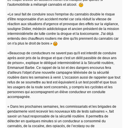
l'automobiliste a mélangé cannabis et alcool.
«Le seul fait de conduire sous l'emprise du cannabis double le risque
d'être responsable d'un accident mortel car cela réduit la vitesse de
réaction aux situations d'urgence et provoque des effets sur la vigilance,
souligne Didier, médecin addictologue et ancien président de la mission
interministérielle de lutte contre la drogue et la toxicomanie. J'ai déjà
entendu des chauffeurs routiers me dire qu'ils prennent du cannabis car
on n'a plus le droit de boire.»
«Beaucoup de conducteurs ne savent pas qu'il est interdit de conduire
après avoir pris de la drogue et que c'est un délit passible de deux ans
de prison», explique le délégué interministériel à la Sécurité routière,
Emmanuel Barbe. Ce rappel de la loi et des dangers encourus fera
d'ailleurs l'objet d'une nouvelle campagne télévisée de la sécurité
routière dans les semaines à venir. L'occasion aussi de rappeler que tout
refus de se soumettre au test est équivalent à un test positif et que tous
les usagers de la route sont concernés, y compris les cyclistes et les
personnes qui accompagnent un élève conducteur en conduite
accompagnée.
« Dans les prochaines semaines, les commissariats et les brigades de
gendarmerie vont recevoir les nouveaux kits de tests salivaires », fait
savoir un haut responsable de la sécurité routière. Il permettra de
détecter en quelques minutes si un conducteur a consommé du
cannabis, de la cocaïne, des opiacés, de l’ecstasy ou de