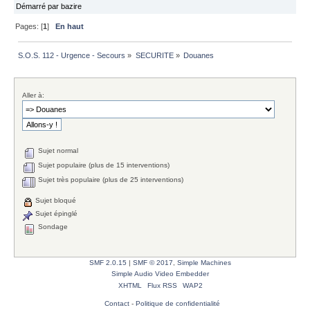
Démarré par bazire
Pages: [
1
]
En haut
S.O.S. 112 - Urgence - Secours
»
SECURITE
»
Douanes
Aller à:
Sujet normal
Sujet populaire (plus de 15 interventions)
Sujet très populaire (plus de 25 interventions)
Sujet bloqué
Sujet épinglé
Sondage
SMF 2.0.15
|
SMF © 2017
,
Simple Machines
Simple Audio Video Embedder
XHTML
Flux RSS
WAP2
Contact
-
Politique de confidentialité