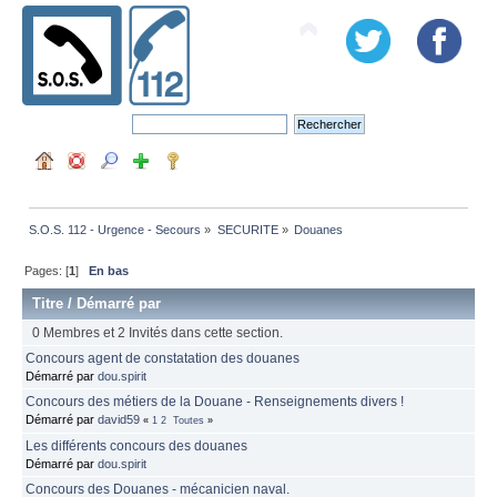
S.O.S. 112 - Urgence - Secours
»
SECURITE
»
Douanes
Pages: [
1
]
En bas
Titre
/
Démarré par
0 Membres et 2 Invités dans cette section.
Concours agent de constatation des douanes
Démarré par
dou.spirit
Concours des métiers de la Douane - Renseignements divers !
Démarré par
david59
«
1
2
Toutes
»
Les différents concours des douanes
Démarré par
dou.spirit
Concours des Douanes - mécanicien naval.