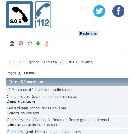
S.O.S. 112 - Urgence - Secours
»
SECURITE
»
Douanes
Pages: [
1
]
En bas
Titre
/
Démarré par
0 Membres et 1 Invité dans cette section.
Concours des Douanes - mécanicien naval.
Démarré par bazire
Les différents concours des douanes
Démarré par
dou.spirit
Concours des métiers de la Douane - Renseignements divers !
Démarré par
david59
«
1
2
Toutes
»
Concours agent de constatation des douanes