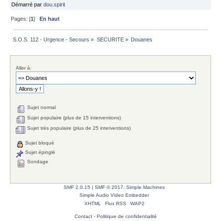
Démarré par
dou.spirit
Pages: [
1
]
En haut
S.O.S. 112 - Urgence - Secours
»
SECURITE
»
Douanes
Aller à:
Sujet normal
Sujet populaire (plus de 15 interventions)
Sujet très populaire (plus de 25 interventions)
Sujet bloqué
Sujet épinglé
Sondage
SMF 2.0.15
|
SMF © 2017
,
Simple Machines
Simple Audio Video Embedder
XHTML
Flux RSS
WAP2
Contact
-
Politique de confidentialité