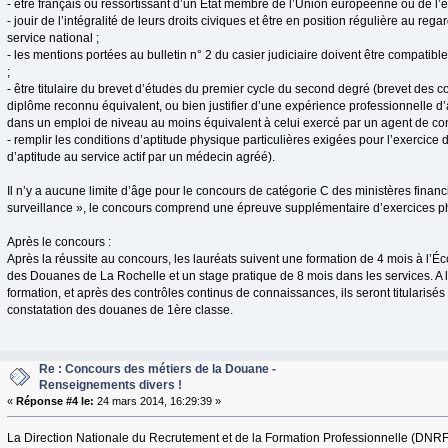
- être français ou ressortissant d’un État membre de l’Union européenne ou de 
- jouir de l’intégralité de leurs droits civiques et être en position régulière au re
service national ;
- les mentions portées au bulletin n° 2 du casier judiciaire doivent être compatibl
;
- être titulaire du brevet d’études du premier cycle du second degré (brevet des 
diplôme reconnu équivalent, ou bien justifier d’une expérience professionnelle d
dans un emploi de niveau au moins équivalent à celui exercé par un agent de co
- remplir les conditions d’aptitude physique particulières exigées pour l’exercice 
d’aptitude au service actif par un médecin agréé).
Il n’y a aucune limite d’âge pour le concours de catégorie C des ministères financ
surveillance », le concours comprend une épreuve supplémentaire d’exercices p
Après le concours :
Après la réussite au concours, les lauréats suivent une formation de 4 mois à l’É
des Douanes de La Rochelle et un stage pratique de 8 mois dans les services. A 
formation, et après des contrôles continus de connaissances, ils seront titularisé
constatation des douanes de 1ère classe.
Re : Concours des métiers de la Douane -
Renseignements divers !
«
Réponse #4 le:
24 mars 2014, 16:29:39 »
La Direction Nationale du Recrutement et de la Formation Professionnelle (DNRFP