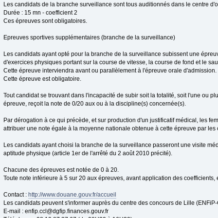
Les candidats de la branche surveillance sont tous auditionnés dans le centre d'o
Durée : 15 mn - coefficient 2
Ces épreuves sont obligatoires.
Epreuves sportives supplémentaires (branche de la surveillance)
Les candidats ayant opté pour la branche de la surveillance subissent une épre
d'exercices physiques portant sur la course de vitesse, la course de fond et le saut
Cette épreuve interviendra avant ou parallèlement à l'épreuve orale d'admission.
Cette épreuve est obligatoire.
Tout candidat se trouvant dans l'incapacité de subir soit la totalité, soit l'une ou p
épreuve, reçoit la note de 0/20 aux ou à la discipline(s) concernée(s).
Par dérogation à ce qui précède, et sur production d'un justificatif médical, les f
attribuer une note égale à la moyenne nationale obtenue à cette épreuve par les
Les candidats ayant choisi la branche de la surveillance passeront une visite méd
aptitude physique (article 1er de l'arrêté du 2 août 2010 précité).
Chacune des épreuves est notée de 0 à 20.
Toute note inférieure à 5 sur 20 aux épreuves, avant application des coefficients, e
Contact :
http://www.douane.gouv.fr/accueil
Les candidats peuvent s'informer auprès du centre des concours de Lille (ENFiP
E-mail :
enfip.ccl@dgfip.finances.gouv.fr