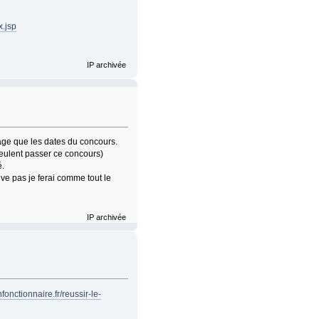
x.jsp
IP archivée
page que les dates du concours.
 veulent passer ce concours)
é.
uve pas je ferai comme tout le
IP archivée
fonctionnaire.fr/reussir-le-