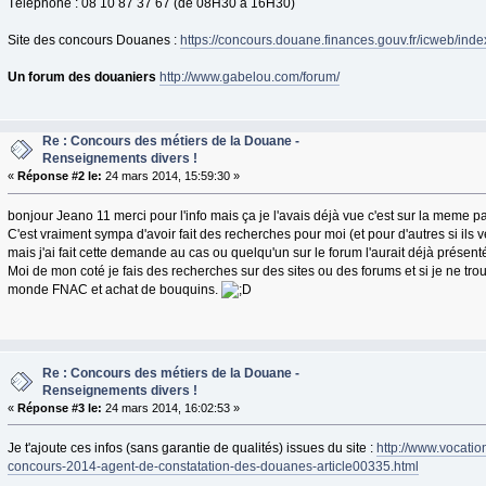
Téléphone : 08 10 87 37 67 (de 08H30 à 16H30)
Site des concours Douanes :
https://concours.douane.finances.gouv.fr/icweb/inde
Un forum des douaniers
http://www.gabelou.com/forum/
Re : Concours des métiers de la Douane -
Renseignements divers !
«
Réponse #2 le:
24 mars 2014, 15:59:30 »
bonjour Jeano 11 merci pour l'info mais ça je l'avais déjà vue c'est sur la meme 
C'est vraiment sympa d'avoir fait des recherches pour moi (et pour d'autres si ils
mais j'ai fait cette demande au cas ou quelqu'un sur le forum l'aurait déjà présent
Moi de mon coté je fais des recherches sur des sites ou des forums et si je ne tro
monde FNAC et achat de bouquins.
Re : Concours des métiers de la Douane -
Renseignements divers !
«
Réponse #3 le:
24 mars 2014, 16:02:53 »
Je t'ajoute ces infos (sans garantie de qualités) issues du site :
http://www.vocation
concours-2014-agent-de-constatation-des-douanes-article00335.html