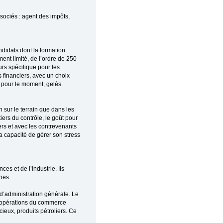
ssociés : agent des impôts,
didats dont la formation
ent limité, de l’ordre de 250
urs spécifique pour les
financiers, avec un choix
, pour le moment, gelés.
 sur le terrain que dans les
rs du contrôle, le goût pour
gers et avec les contrevenants
a capacité de gérer son stress
s et de l’Industrie. Ils
hes.
d’administration générale. Le
des opérations du commerce
cieux, produits pétroliers. Ce