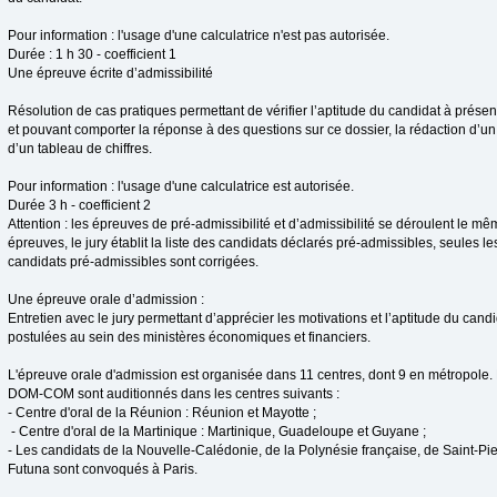
Pour information : l'usage d'une calculatrice n'est pas autorisée.
Durée : 1 h 30 - coefficient 1
Une épreuve écrite d’admissibilité
Résolution de cas pratiques permettant de vérifier l’aptitude du candidat à présen
et pouvant comporter la réponse à des questions sur ce dossier, la rédaction d’u
d’un tableau de chiffres.
Pour information : l'usage d'une calculatrice est autorisée.
Durée 3 h - coefficient 2
Attention : les épreuves de pré-admissibilité et d’admissibilité se déroulent le mêm
épreuves, le jury établit la liste des candidats déclarés pré-admissibles, seules le
candidats pré-admissibles sont corrigées.
Une épreuve orale d’admission :
Entretien avec le jury permettant d’apprécier les motivations et l’aptitude du candi
postulées au sein des ministères économiques et financiers.
L'épreuve orale d'admission est organisée dans 11 centres, dont 9 en métropole. 
DOM-COM sont auditionnés dans les centres suivants :
- Centre d'oral de la Réunion : Réunion et Mayotte ;
- Centre d'oral de la Martinique : Martinique, Guadeloupe et Guyane ;
- Les candidats de la Nouvelle-Calédonie, de la Polynésie française, de Saint-Pie
Futuna sont convoqués à Paris.