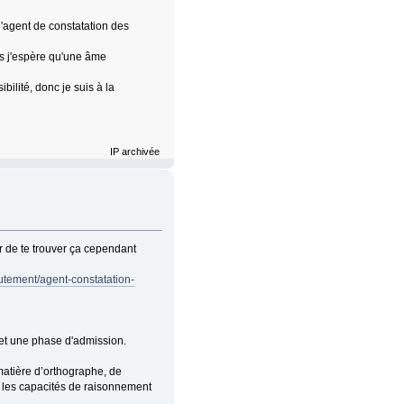
d'agent de constatation des
ais j'espère qu'une âme
bilité, donc je suis à la
IP archivée
r de te trouver ça cependant
utement/agent-constatation-
 et une phase d'admission.
matière d’orthographe, de
e les capacités de raisonnement