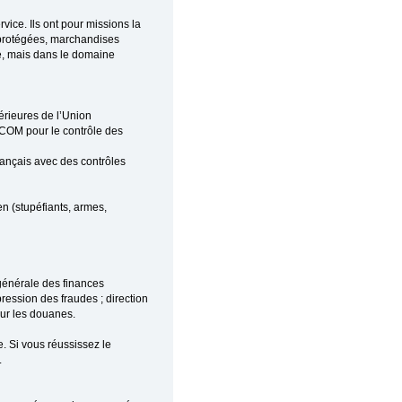
ice. Ils ont pour missions la
s protégées, marchandises
ce, mais dans le domaine
térieures de l’Union
M-COM pour le contrôle des
français avec des contrôles
en (stupéfiants, armes,
 générale des finances
ression des fraudes ; direction
our les douanes.
e. Si vous réussissez le
.