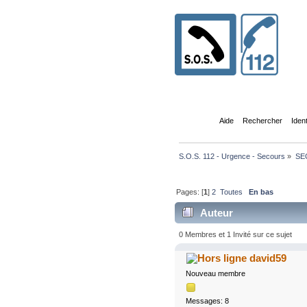
Accueil
Aide
Rechercher
Iden
S.O.S. 112 - Urgence - Secours
»
SE
Pages: [
1
]
2
Toutes
En bas
Auteur
0 Membres et 1 Invité sur ce sujet
david59
Nouveau membre
Messages: 8