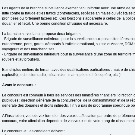
Les agents de la branche surveillance exercent en uniforme avec une arme de serv
lutte contre la fraude et les trafics (contrefaçons, espèces animales ou végétale
prohibées ou fortement taxées etc. Ces fonctions s’apparente à celles de la poli
douanier et fiscal. Une bonne condition physique est nécessaire.
La branche surveillance propose deux brigades :
- Brigade de surveillance extérieure pour la surveillance aux postes frontières ex
européenne, ports, gares, aéroports à trafic international, suisse et Andore, DO
voyageurs et des marchandises.
- Brigade de surveillance intérieure pour la surveillance d’une zone du territoire 
routiers et autoroutiers.
Et multiples métiers de terrain avec des qualifications particulières : maître de chi
explosifs), technicien radio, mécanicien, marin, pilote d’hélicoptère, etc..).
Avant le concours :
Le concours est commun à tous les services des ministères financiers : direction
publiques ; direction générale de la concurrence, de la consommation et de la rép
générale des douanes et droits indirects. Il n’y a pas de programme spécifique p
A l’inscription, vous devez formuler des vœux d’affectation par ordre de préférenc
concours, votre affectation dépendra de vos vœux et de votre rang de classement
Le concours -> Les candidats doivent :