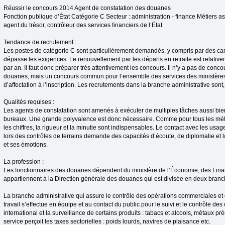
Réussir le concours 2014 Agent de constatation des douanes
Fonction publique d’État Catégorie C Secteur : administration - finance Métiers a
agent du trésor, contrôleur des services financiers de l’État
Tendance de recrutement :
Les postes de catégorie C sont particulièrement demandés, y compris par des can
dépasse les exigences. Le renouvellement par les départs en retraite est relativem
par an. Il faut donc préparer très attentivement les concours. Il n’y a pas de conco
douanes, mais un concours commun pour l’ensemble des services des ministères 
d’affectation à l’inscription. Les recrutements dans la branche administrative sont
Qualités requises :
Les agents de constatation sont amenés à exécuter de multiples tâches aussi bien
bureaux. Une grande polyvalence est donc nécessaire. Comme pour tous les métie
les chiffres, la rigueur et la minutie sont indispensables. Le contact avec les usa
lors des contrôles de terrains demande des capacités d’écoute, de diplomatie et l
et ses émotions.
La profession :
Les fonctionnaires des douanes dépendent du ministère de l’Économie, des Finance
appartiennent à la Direction générale des douanes qui est divisée en deux branc
La branche administrative qui assure le contrôle des opérations commerciales et 
travail s’effectue en équipe et au contact du public pour le suivi et le contrôle 
international et la surveillance de certains produits : tabacs et alcools, métaux pré
service perçoit les taxes sectorielles : poids lourds, navires de plaisance etc.