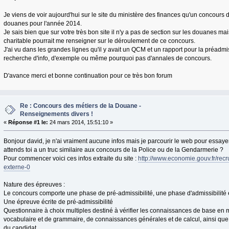
Je viens de voir aujourd'hui sur le site du ministère des finances qu'un concours 
douanes pour l'année 2014.
Je sais bien que sur votre très bon site il n'y a pas de section sur les douanes m
charitable pourrait me renseigner sur le déroulement de ce concours.
J'ai vu dans les grandes lignes qu'il y avait un QCM et un rapport pour la préadmisi
recherche d'info, d'exemple ou même pourquoi pas d'annales de concours.
D'avance merci et bonne continuation pour ce très bon forum
Re : Concours des métiers de la Douane -
Renseignements divers !
«
Réponse #1 le:
24 mars 2014, 15:51:10 »
Bonjour david, je n'ai vraiment aucune infos mais je parcourir le web pour essaye
attends toi a un truc similaire aux concours de la Police ou de la Gendarmerie ?
Pour commencer voici ces infos extraite du site :
http://www.economie.gouv.fr/recr
externe-0
Nature des épreuves :
Le concours comporte une phase de pré-admissibilité, une phase d'admissibilité
Une épreuve écrite de pré-admissibilité
Questionnaire à choix multiples destiné à vérifier les connaissances de base en 
vocabulaire et de grammaire, de connaissances générales et de calcul, ainsi qu
du candidat.