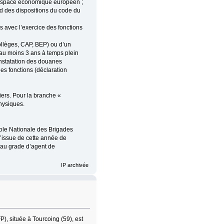
l’espace économique européen ;
gard des dispositions du code du
es avec l’exercice des fonctions
collèges, CAP, BEP) ou d’un
’au moins 3 ans à temps plein
nstatation des douanes
des fonctions (déclaration
iers. Pour la branche «
hysiques.
cole Nationale des Brigades
l’issue de cette année de
s au grade d’agent de
IP archivée
), située à Tourcoing (59), est