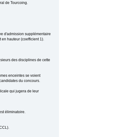
ral de Tourcoing.
uve d'admission supplémentaire
 en hauteur (coefficient 1).
lusieurs des disciplines de cette
emmes enceintes se voient
 candidates du concours.
icale qui jugera de leur
st éliminatoire.
-CCL).