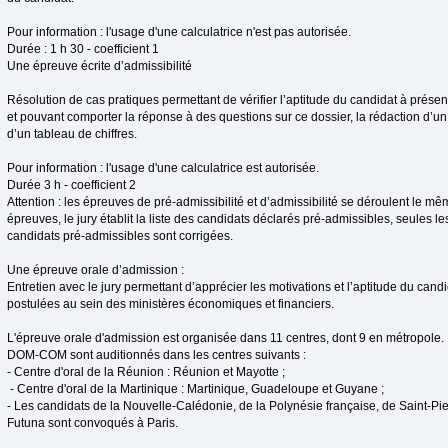
Pour information : l'usage d'une calculatrice n'est pas autorisée.
Durée : 1 h 30 - coefficient 1
Une épreuve écrite d’admissibilité
Résolution de cas pratiques permettant de vérifier l’aptitude du candidat à présen
et pouvant comporter la réponse à des questions sur ce dossier, la rédaction d’u
d’un tableau de chiffres.
Pour information : l'usage d'une calculatrice est autorisée.
Durée 3 h - coefficient 2
Attention : les épreuves de pré-admissibilité et d’admissibilité se déroulent le mêm
épreuves, le jury établit la liste des candidats déclarés pré-admissibles, seules le
candidats pré-admissibles sont corrigées.
Une épreuve orale d’admission :
Entretien avec le jury permettant d’apprécier les motivations et l’aptitude du candi
postulées au sein des ministères économiques et financiers.
L'épreuve orale d'admission est organisée dans 11 centres, dont 9 en métropole. 
DOM-COM sont auditionnés dans les centres suivants :
- Centre d'oral de la Réunion : Réunion et Mayotte ;
- Centre d'oral de la Martinique : Martinique, Guadeloupe et Guyane ;
- Les candidats de la Nouvelle-Calédonie, de la Polynésie française, de Saint-Pie
Futuna sont convoqués à Paris.