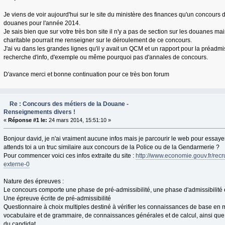
Je viens de voir aujourd'hui sur le site du ministère des finances qu'un concours 
douanes pour l'année 2014.
Je sais bien que sur votre très bon site il n'y a pas de section sur les douanes m
charitable pourrait me renseigner sur le déroulement de ce concours.
J'ai vu dans les grandes lignes qu'il y avait un QCM et un rapport pour la préadmisi
recherche d'info, d'exemple ou même pourquoi pas d'annales de concours.
D'avance merci et bonne continuation pour ce très bon forum
Re : Concours des métiers de la Douane -
Renseignements divers !
«
Réponse #1 le:
24 mars 2014, 15:51:10 »
Bonjour david, je n'ai vraiment aucune infos mais je parcourir le web pour essaye
attends toi a un truc similaire aux concours de la Police ou de la Gendarmerie ?
Pour commencer voici ces infos extraite du site :
http://www.economie.gouv.fr/recr
externe-0
Nature des épreuves :
Le concours comporte une phase de pré-admissibilité, une phase d'admissibilité
Une épreuve écrite de pré-admissibilité
Questionnaire à choix multiples destiné à vérifier les connaissances de base en 
vocabulaire et de grammaire, de connaissances générales et de calcul, ainsi qu
du candidat.