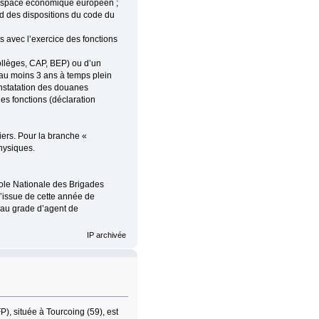
l’espace économique européen ;
gard des dispositions du code du
es avec l’exercice des fonctions
collèges, CAP, BEP) ou d’un
’au moins 3 ans à temps plein
nstatation des douanes
des fonctions (déclaration
iers. Pour la branche «
hysiques.
cole Nationale des Brigades
l’issue de cette année de
s au grade d’agent de
IP archivée
), située à Tourcoing (59), est