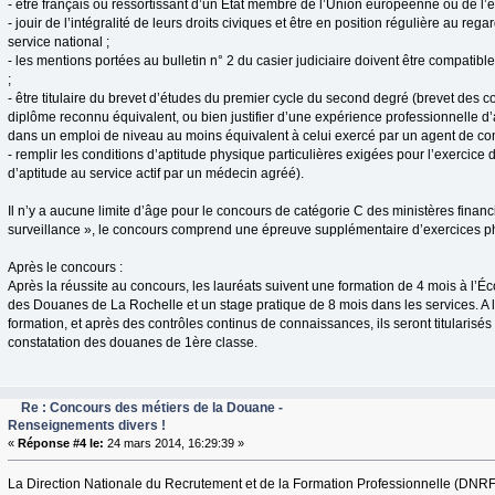
- être français ou ressortissant d’un État membre de l’Union européenne ou de 
- jouir de l’intégralité de leurs droits civiques et être en position régulière au re
service national ;
- les mentions portées au bulletin n° 2 du casier judiciaire doivent être compatibl
;
- être titulaire du brevet d’études du premier cycle du second degré (brevet des 
diplôme reconnu équivalent, ou bien justifier d’une expérience professionnelle d
dans un emploi de niveau au moins équivalent à celui exercé par un agent de co
- remplir les conditions d’aptitude physique particulières exigées pour l’exercice 
d’aptitude au service actif par un médecin agréé).
Il n’y a aucune limite d’âge pour le concours de catégorie C des ministères financ
surveillance », le concours comprend une épreuve supplémentaire d’exercices p
Après le concours :
Après la réussite au concours, les lauréats suivent une formation de 4 mois à l’É
des Douanes de La Rochelle et un stage pratique de 8 mois dans les services. A 
formation, et après des contrôles continus de connaissances, ils seront titularisé
constatation des douanes de 1ère classe.
Re : Concours des métiers de la Douane -
Renseignements divers !
«
Réponse #4 le:
24 mars 2014, 16:29:39 »
La Direction Nationale du Recrutement et de la Formation Professionnelle (DNRFP