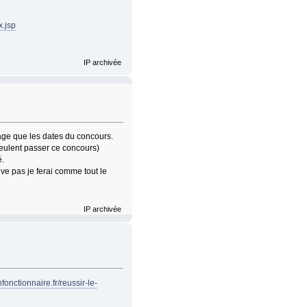
x.jsp
IP archivée
page que les dates du concours.
 veulent passer ce concours)
é.
uve pas je ferai comme tout le
IP archivée
fonctionnaire.fr/reussir-le-