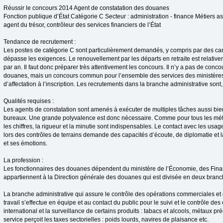
Réussir le concours 2014 Agent de constatation des douanes
Fonction publique d’État Catégorie C Secteur : administration - finance Métiers a
agent du trésor, contrôleur des services financiers de l’État
Tendance de recrutement :
Les postes de catégorie C sont particulièrement demandés, y compris par des can
dépasse les exigences. Le renouvellement par les départs en retraite est relativem
par an. Il faut donc préparer très attentivement les concours. Il n’y a pas de conco
douanes, mais un concours commun pour l’ensemble des services des ministères 
d’affectation à l’inscription. Les recrutements dans la branche administrative sont
Qualités requises :
Les agents de constatation sont amenés à exécuter de multiples tâches aussi bien
bureaux. Une grande polyvalence est donc nécessaire. Comme pour tous les métie
les chiffres, la rigueur et la minutie sont indispensables. Le contact avec les usa
lors des contrôles de terrains demande des capacités d’écoute, de diplomatie et l
et ses émotions.
La profession :
Les fonctionnaires des douanes dépendent du ministère de l’Économie, des Finance
appartiennent à la Direction générale des douanes qui est divisée en deux branc
La branche administrative qui assure le contrôle des opérations commerciales et 
travail s’effectue en équipe et au contact du public pour le suivi et le contrôle 
international et la surveillance de certains produits : tabacs et alcools, métaux pré
service perçoit les taxes sectorielles : poids lourds, navires de plaisance etc.