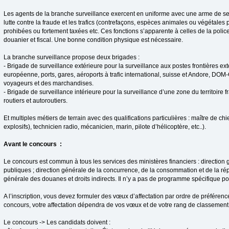
Les agents de la branche surveillance exercent en uniforme avec une arme de serv
lutte contre la fraude et les trafics (contrefaçons, espèces animales ou végétale
prohibées ou fortement taxées etc. Ces fonctions s’apparente à celles de la poli
douanier et fiscal. Une bonne condition physique est nécessaire.
La branche surveillance propose deux brigades :
- Brigade de surveillance extérieure pour la surveillance aux postes frontières ex
européenne, ports, gares, aéroports à trafic international, suisse et Andore, DO
voyageurs et des marchandises.
- Brigade de surveillance intérieure pour la surveillance d’une zone du territoire 
routiers et autoroutiers.
Et multiples métiers de terrain avec des qualifications particulières : maître de chi
explosifs), technicien radio, mécanicien, marin, pilote d’hélicoptère, etc..).
Avant le concours :
Le concours est commun à tous les services des ministères financiers : direction
publiques ; direction générale de la concurrence, de la consommation et de la rép
générale des douanes et droits indirects. Il n’y a pas de programme spécifique p
A l’inscription, vous devez formuler des vœux d’affectation par ordre de préférenc
concours, votre affectation dépendra de vos vœux et de votre rang de classement
Le concours -> Les candidats doivent :