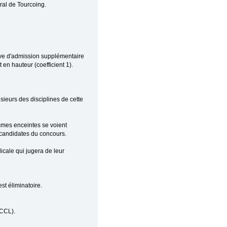
ral de Tourcoing.
uve d'admission supplémentaire
 en hauteur (coefficient 1).
lusieurs des disciplines de cette
emmes enceintes se voient
 candidates du concours.
icale qui jugera de leur
st éliminatoire.
-CCL).