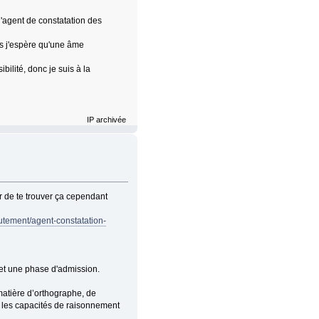
d'agent de constatation des
ais j'espère qu'une âme
bilité, donc je suis à la
IP archivée
r de te trouver ça cependant
utement/agent-constatation-
 et une phase d'admission.
matière d’orthographe, de
e les capacités de raisonnement