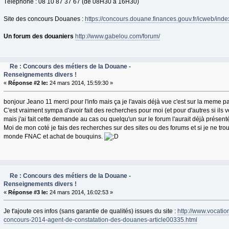
Téléphone : 08 10 87 37 67 (de 08H30 à 16H30)
Site des concours Douanes :
https://concours.douane.finances.gouv.fr/icweb/inde
Un forum des douaniers
http://www.gabelou.com/forum/
Re : Concours des métiers de la Douane -
Renseignements divers !
«
Réponse #2 le:
24 mars 2014, 15:59:30 »
bonjour Jeano 11 merci pour l'info mais ça je l'avais déjà vue c'est sur la meme 
C'est vraiment sympa d'avoir fait des recherches pour moi (et pour d'autres si ils
mais j'ai fait cette demande au cas ou quelqu'un sur le forum l'aurait déjà présent
Moi de mon coté je fais des recherches sur des sites ou des forums et si je ne tro
monde FNAC et achat de bouquins.
Re : Concours des métiers de la Douane -
Renseignements divers !
«
Réponse #3 le:
24 mars 2014, 16:02:53 »
Je t'ajoute ces infos (sans garantie de qualités) issues du site :
http://www.vocation
concours-2014-agent-de-constatation-des-douanes-article00335.html