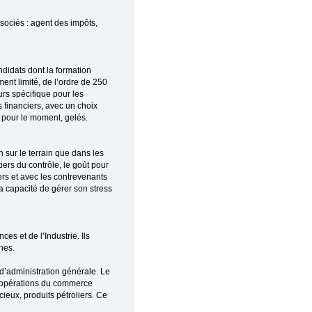
ssociés : agent des impôts,
didats dont la formation
ent limité, de l’ordre de 250
urs spécifique pour les
financiers, avec un choix
, pour le moment, gelés.
 sur le terrain que dans les
rs du contrôle, le goût pour
gers et avec les contrevenants
a capacité de gérer son stress
s et de l’Industrie. Ils
hes.
d’administration générale. Le
des opérations du commerce
cieux, produits pétroliers. Ce