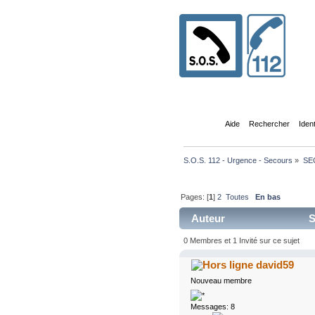
Accueil
Aide
Rechercher
Iden
S.O.S. 112 - Urgence - Secours
»
SE
Pages: [
1
]
2
Toutes
En bas
Auteur
S
0 Membres et 1 Invité sur ce sujet
david59
Nouveau membre
Messages: 8