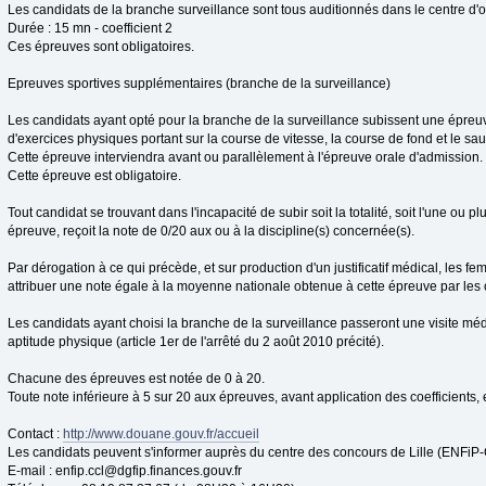
Les candidats de la branche surveillance sont tous auditionnés dans le centre d'o
Durée : 15 mn - coefficient 2
Ces épreuves sont obligatoires.
Epreuves sportives supplémentaires (branche de la surveillance)
Les candidats ayant opté pour la branche de la surveillance subissent une épre
d'exercices physiques portant sur la course de vitesse, la course de fond et le saut
Cette épreuve interviendra avant ou parallèlement à l'épreuve orale d'admission.
Cette épreuve est obligatoire.
Tout candidat se trouvant dans l'incapacité de subir soit la totalité, soit l'une ou p
épreuve, reçoit la note de 0/20 aux ou à la discipline(s) concernée(s).
Par dérogation à ce qui précède, et sur production d'un justificatif médical, les f
attribuer une note égale à la moyenne nationale obtenue à cette épreuve par les
Les candidats ayant choisi la branche de la surveillance passeront une visite méd
aptitude physique (article 1er de l'arrêté du 2 août 2010 précité).
Chacune des épreuves est notée de 0 à 20.
Toute note inférieure à 5 sur 20 aux épreuves, avant application des coefficients, e
Contact :
http://www.douane.gouv.fr/accueil
Les candidats peuvent s'informer auprès du centre des concours de Lille (ENFiP
E-mail :
enfip.ccl@dgfip.finances.gouv.fr