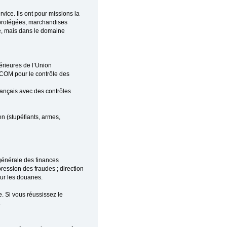
ice. Ils ont pour missions la
s protégées, marchandises
ce, mais dans le domaine
térieures de l’Union
M-COM pour le contrôle des
français avec des contrôles
en (stupéfiants, armes,
 générale des finances
ression des fraudes ; direction
our les douanes.
e. Si vous réussissez le
.