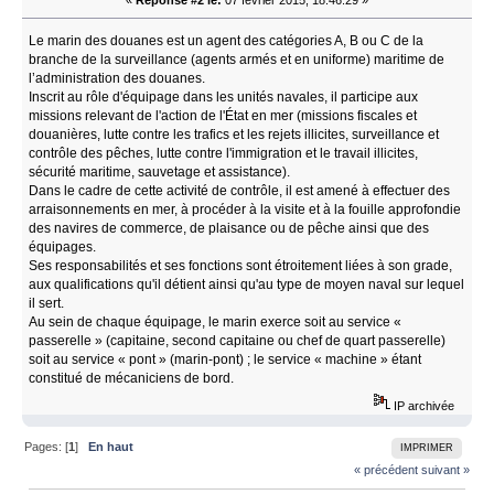
«
Réponse #2 le:
07 février 2015, 18:46:29 »
Le marin des douanes est un agent des catégories A, B ou C de la
branche de la surveillance (agents armés et en uniforme) maritime de
l’administration des douanes.
Inscrit au rôle d'équipage dans les unités navales, il participe aux
missions relevant de l'action de l'État en mer (missions fiscales et
douanières, lutte contre les trafics et les rejets illicites, surveillance et
contrôle des pêches, lutte contre l'immigration et le travail illicites,
sécurité maritime, sauvetage et assistance).
Dans le cadre de cette activité de contrôle, il est amené à effectuer des
arraisonnements en mer, à procéder à la visite et à la fouille approfondie
des navires de commerce, de plaisance ou de pêche ainsi que des
équipages.
Ses responsabilités et ses fonctions sont étroitement liées à son grade,
aux qualifications qu'il détient ainsi qu'au type de moyen naval sur lequel
il sert.
Au sein de chaque équipage, le marin exerce soit au service «
passerelle » (capitaine, second capitaine ou chef de quart passerelle)
soit au service « pont » (marin-pont) ; le service « machine » étant
constitué de mécaniciens de bord.
IP archivée
Pages: [
1
]
En haut
IMPRIMER
« précédent
suivant »