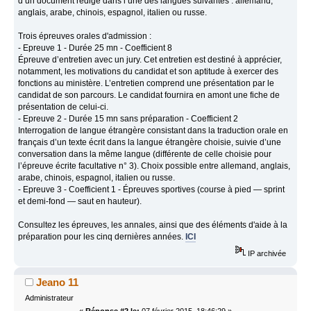
d’un document rédigé dans l’une des langues suivantes : allemand,
anglais, arabe, chinois, espagnol, italien ou russe.
Trois épreuves orales d'admission :
- Epreuve 1 - Durée 25 mn - Coefficient 8
Épreuve d’entretien avec un jury. Cet entretien est destiné à apprécier,
notamment, les motivations du candidat et son aptitude à exercer des
fonctions au ministère. L’entretien comprend une présentation par le
candidat de son parcours. Le candidat fournira en amont une fiche de
présentation de celui-ci.
- Epreuve 2 - Durée 15 mn sans préparation - Coefficient 2
Interrogation de langue étrangère consistant dans la traduction orale en
français d’un texte écrit dans la langue étrangère choisie, suivie d’une
conversation dans la même langue (différente de celle choisie pour
l’épreuve écrite facultative n° 3). Choix possible entre allemand, anglais,
arabe, chinois, espagnol, italien ou russe.
- Epreuve 3 - Coefficient 1 - Épreuves sportives (course à pied — sprint
et demi-fond — saut en hauteur).
Consultez les épreuves, les annales, ainsi que des éléments d'aide à la
préparation pour les cinq dernières années.
ICI
IP archivée
Jeano 11
Administrateur