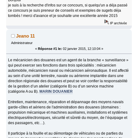
je suis à la recherche d'infos sur ce concours, si quelqu'un a déja passé
ce concours je suis preneur de conseils et exemples de sugets déja
tombés ! merci d'avance et je souhaite une excélente année 2015
IP archivée
Jeano 11
Administrateur
«
Réponse #1 le:
02 janvier 2015, 12:10:04 »
Le mécanicien des douanes est un agent de la branche « surveillance »
qui peut exercer ses fonctions dans trois spécialités : mécanicien
automobile, mécanicien naval ou mécanicien aéronautique. Il est affecté
au sein d’une unité terrestre, navale ou aérienne implantée dans une
direction régionale des douanes et peut se voir confier la responsabilité
de la gestion d’un atelier (catégorie B) ou d’un service machine
(catégorie A ou B).
MARIN DOUANIER
Entretien, maintenance, réparation et dépannage des moyens navals
garde-côtes et aériens de l'administration des douanes (domaines :
propulsion mécanique et machines auxiliaires, installations et systèmes
électriques/électroniques, sécurité et sûreté du moyen, de l’équipage et
des passagers, etc…).
Il participe à la fouille et au démontage de véhicules ou de parties du