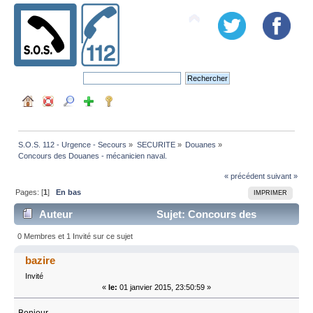
S.O.S. 112 - Urgence - Secours
»
SECURITE
»
Douanes
»
Concours des Douanes - mécanicien naval.
« précédent
suivant »
Pages: [
1
]
En bas
IMPRIMER
Auteur
Sujet: Concours des
Douanes - mécanicien naval. (Lu 26369 fois)
0 Membres et 1 Invité sur ce sujet
bazire
Invité
«
le:
01 janvier 2015, 23:50:59 »
Bonjour