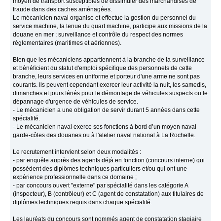
moyen de transport susceptibles de dissimuler des marchandises de
fraude dans des caches aménagées.
Le mécanicien naval organise et effectue la gestion du personnel du
service machine, la tenue du quart machine, participe aux missions de la
douane en mer ; surveillance et contrôle du respect des normes
réglementaires (maritimes et aériennes).
Bien que les mécaniciens appartiennent à la branche de la surveillance
et bénéficient du statut d'emploi spécifique des personnels de cette
branche, leurs services en uniforme et porteur d'une arme ne sont pas
courants. Ils peuvent cependant exercer leur activité la nuit, les samedis,
dimanches et jours fériés pour le démontage de véhicules suspects ou le
dépannage d'urgence de véhicules de service.
- Le mécanicien a une obligation de servir durant 5 années dans cette
spécialité.
- Le mécanicien naval exerce ses fonctions à bord d’un moyen naval
garde-côtes des douanes ou à l'atelier naval national à La Rochelle.
Le recrutement intervient selon deux modalités :
- par enquête auprès des agents déjà en fonction (concours interne) qui
possèdent des diplômes techniques particuliers et/ou qui ont une
expérience professionnelle dans ce domaine ;
- par concours ouvert "externe" par spécialité dans les catégorie A
(inspecteur), B (contrôleur) et C (agent de constatation) aux titulaires de
diplômes techniques requis dans chaque spécialité.
Les lauréats du concours sont nommés agent de constatation stagiaire