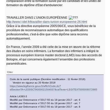
comparaison entre la formation suivie par les candidats et les unités de
formation du diplôme d'Etat d'ambulancier.
TRAVAILLER DANS L’UNION EUROPÉENNE
http://www.l-idel.fr/travailler-dans-lunion-europeenne-26.html
Grâce à la directive européenne 2005/36/CE, vous bénéficiez de la
procédure de reconnaissance automatique des qualifications
professionnelles, c'est-à-dire que votre diplôme sera reconnu
automatiquement.
En France, l’année 2009 a été celle de la mise en œuvre de la réforme
des études en soins infirmiers. La formation des infirmiers a intégré le
processus européen licence master doctorat (LMD) issu des accords de
Bologne, et qui concernera également l’ensemble des professions
paramédicales.
Citer
Code de la santé publique (Dernière modification : 11 février 2018)
Version en vigueur au 20 février 2018
https://www.legifrance.gouv.fr/affichCode.do?
idSectionTA=LEGISCTA000021504037&cidTexte=LEGITEXT000006072665
Article L4393-3
Modifié par Ordonnance n°2017-50 du 19 janvier 2017 - art. 6
Modifié par Ordonnance n°2017-50 du 19 janvier 2017 - art. 7
Modifié par Ordonnance n°2017-50 du 19 janvier 2017 - art. 8