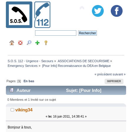
S.O.S. 112 - Urgence - Secours
»
ASSOCIATIONS DE SECOURISME
»
Emergency Services
»
[Pour Info] Reconnaissance du DEA en Belgique
« précédent
suivant »
Pages: [
1
]
En bas
IMPRIMER
Auteur
Sujet: [Pour Info]
Reconnaissance du DEA en Belgique (Lu 42424 fois)
0 Membres et 1 Invité sur ce sujet
viking34
«
le:
16 juin 2011, 14:38:41 »
Bonjour à tous,