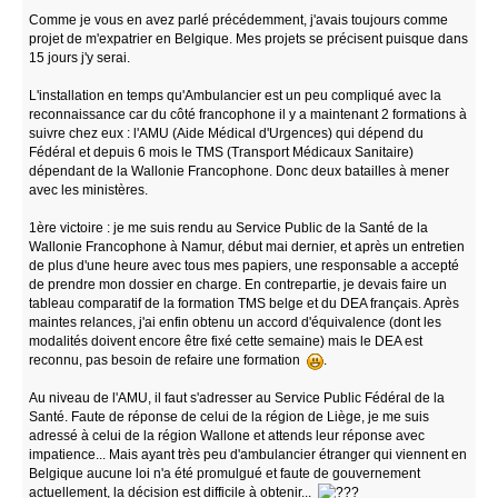
Comme je vous en avez parlé précédemment, j'avais toujours comme
projet de m'expatrier en Belgique. Mes projets se précisent puisque dans
15 jours j'y serai.
L'installation en temps qu'Ambulancier est un peu compliqué avec la
reconnaissance car du côté francophone il y a maintenant 2 formations à
suivre chez eux : l'AMU (Aide Médical d'Urgences) qui dépend du
Fédéral et depuis 6 mois le TMS (Transport Médicaux Sanitaire)
dépendant de la Wallonie Francophone. Donc deux batailles à mener
avec les ministères.
1ère victoire : je me suis rendu au Service Public de la Santé de la
Wallonie Francophone à Namur, début mai dernier, et après un entretien
de plus d'une heure avec tous mes papiers, une responsable a accepté
de prendre mon dossier en charge. En contrepartie, je devais faire un
tableau comparatif de la formation TMS belge et du DEA français. Après
maintes relances, j'ai enfin obtenu un accord d'équivalence (dont les
modalités doivent encore être fixé cette semaine) mais le DEA est
reconnu, pas besoin de refaire une formation
.
Au niveau de l'AMU, il faut s'adresser au Service Public Fédéral de la
Santé. Faute de réponse de celui de la région de Liège, je me suis
adressé à celui de la région Wallone et attends leur réponse avec
impatience... Mais ayant très peu d'ambulancier étranger qui viennent en
Belgique aucune loi n'a été promulgué et faute de gouvernement
actuellement, la décision est difficile à obtenir...