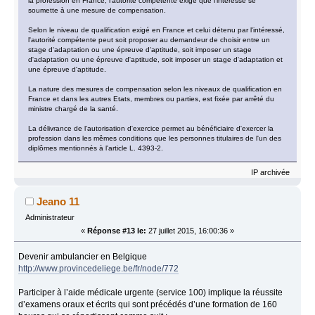
la profession en France, l'autorité compétente exige que l'intéressé se
soumette à une mesure de compensation.
Selon le niveau de qualification exigé en France et celui détenu par l'intéressé,
l'autorité compétente peut soit proposer au demandeur de choisir entre un
stage d'adaptation ou une épreuve d'aptitude, soit imposer un stage
d'adaptation ou une épreuve d'aptitude, soit imposer un stage d'adaptation et
une épreuve d'aptitude.
La nature des mesures de compensation selon les niveaux de qualification en
France et dans les autres Etats, membres ou parties, est fixée par arrêté du
ministre chargé de la santé.
La délivrance de l'autorisation d'exercice permet au bénéficiaire d'exercer la
profession dans les mêmes conditions que les personnes titulaires de l'un des
diplômes mentionnés à l'article L. 4393-2.
IP archivée
Jeano 11
Administrateur
«
Réponse #13 le:
27 juillet 2015, 16:00:36 »
Devenir ambulancier en Belgique
http://www.provincedeliege.be/fr/node/772
Participer à l’aide médicale urgente (service 100) implique la réussite
d’examens oraux et écrits qui sont précédés d’une formation de 160