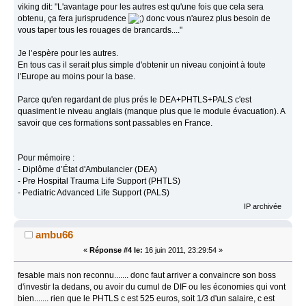
viking dit: "L'avantage pour les autres est qu'une fois que cela sera
obtenu, ça fera jurisprudence
donc vous n'aurez plus besoin de
vous taper tous les rouages de brancards...."
Je l’espère pour les autres.
En tous cas il serait plus simple d'obtenir un niveau conjoint à toute
l'Europe au moins pour la base.
Parce qu'en regardant de plus prés le DEA+PHTLS+PALS c'est
quasiment le niveau anglais (manque plus que le module évacuation). A
savoir que ces formations sont passables en France.
Pour mémoire :
- Diplôme d’État d'Ambulancier (DEA)
- Pre Hospital Trauma Life Support (PHTLS)
- Pediatric Advanced Life Support (PALS)
IP archivée
ambu66
«
Réponse #4 le:
16 juin 2011, 23:29:54 »
fesable mais non reconnu....... donc faut arriver a convaincre son boss
d'investir la dedans, ou avoir du cumul de DIF ou les économies qui vont
bien....... rien que le PHTLS c est 525 euros, soit 1/3 d'un salaire, c est