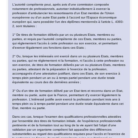
L'autorité compétente peut, après avis d'une commission composée
notamment de professionnels, autoriser individuellement à exercer la
profession d'ambulancier les ressortissants d'un Etat membre de l'Union
européenne ou d'un autre Etat partie à l'accord sur l'Espace économique
européen qui, sans posséder l'un des diplômes mentionnés à l'article L. 4393-
2, sont titulaires :
1° De titres de formation délivrés par un ou plusieurs Etats, membres ou
parties, et requis par l'autorité compétente de ces Etats, membres ou parties,
qui réglementent l'accès à cette profession ou son exercice, et permettant
d'exercer légalement ces fonctions dans ces Etats ;
2° Ou, lorsque les intéressés ont exercé dans un ou plusieurs Etats, membres
ou parties, qui ne réglementent ni la formation, ni l'accès à cette profession ou
son exercice, de titres de formation délivrés par un ou plusieurs Etats, membres
ou parties, attestant de la préparation à l'exercice de la profession,
accompagnés d'une attestation justifiant, dans ces Etats, de son exercice à
temps plein pendant un an ou à temps partiel pendant une durée totale
équivalente au cours des dix dernières années ;
3° Ou d'un titre de formation délivré par un Etat tiers et reconnu dans un Etat,
membre ou partie, autre que la France, permettant d'y exercer légalement la
profession. L'intéressé justifie avoir exercé la profession pendant trois ans à
temps plein ou à temps partiel pendant une durée totale équivalente dans cet
Etat, membre ou partie.
Dans ces cas, lorsque l'examen des qualifications professionnelles attestées
par l'ensemble des titres de formation initiale, de l'expérience professionnelle
pertinente et de la formation tout au long de la vie ayant fait l'objet d'une
validation par un organisme compétent fait apparaître des différences
substantielles au regard des qualifications requises pour l'accès et l'exercice de