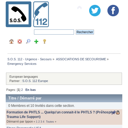
S.O.S. 112 - Urgence - Secours
»
ASSOCIATIONS DE SECOURISME
»
Emergency Services
European languages
Partner :
S.O.S. 112 Europe
Pages: [
1
]
2
En bas
Titre
/
Démarré par
0 Membres et 10 Invités dans cette section.
Formation de PHTLS ... Quelqu'un connait-il le PHTLS ? (Préhospital
Trauma Life Support)
Démarré par Ippon
«
1
2
3
4
Toutes
»