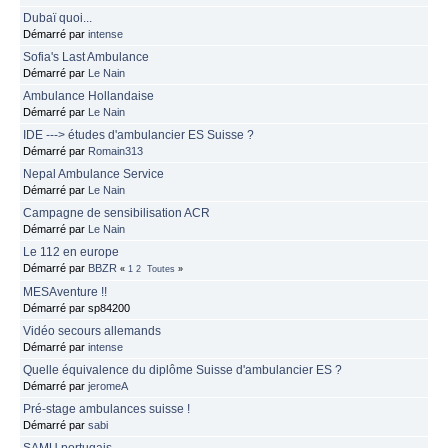
Dubaï quoi...
Démarré par
intense
Sofia's Last Ambulance
Démarré par
Le Nain
Ambulance Hollandaise
Démarré par
Le Nain
IDE ---> études d'ambulancier ES Suisse ?
Démarré par
Romain313
Nepal Ambulance Service
Démarré par
Le Nain
Campagne de sensibilisation ACR
Démarré par
Le Nain
Le 112 en europe
Démarré par
BBZR
«
1
2
Toutes
»
MESAventure !!
Démarré par sp84200
Vidéo secours allemands
Démarré par
intense
Quelle équivalence du diplôme Suisse d'ambulancier ES ?
Démarré par
jeromeA
Pré-stage ambulances suisse !
Démarré par
sabi