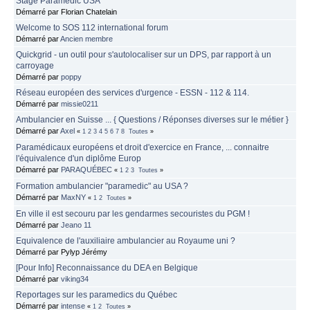
Stage Paramedic USA
Démarré par Florian Chatelain
Welcome to SOS 112 international forum
Démarré par
Ancien membre
Quickgrid - un outil pour s'autolocaliser sur un DPS, par rapport à un
carroyage
Démarré par
poppy
Réseau européen des services d'urgence - ESSN - 112 & 114.
Démarré par
missie0211
Ambulancier en Suisse ... { Questions / Réponses diverses sur le métier }
Démarré par
Axel
«
1
2
3
4
5
6
7
8
Toutes
»
Paramédicaux européens et droit d'exercice en France, ... connaitre
l'équivalence d'un diplôme Europ
Démarré par
PARAQUÉBEC
«
1
2
3
Toutes
»
Formation ambulancier "paramedic" au USA ?
Démarré par
MaxNY
«
1
2
Toutes
»
En ville il est secouru par les gendarmes secouristes du PGM !
Démarré par
Jeano 11
Equivalence de l'auxiliaire ambulancier au Royaume uni ?
Démarré par Pylyp Jérémy
[Pour Info] Reconnaissance du DEA en Belgique
Démarré par
viking34
Reportages sur les paramedics du Québec
Démarré par
intense
«
1
2
Toutes
»