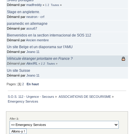
SAMU portugais
Démarré par
madfreddy
«
1
2
Toutes
»
Stage en angleterre.
Démarré par
neutron - crf
paramedic en allemagne
Démarré par
assu67
Bienvenidos en la section internacional de SOS 112
Démarré par
Ancien membre
Un site Belge et un diaporama sur l'AMU
Démarré par
Jeano 11
Véhicule étranger prioritaire en France ?
Démarré par
AlexIRL
«
1
2
Toutes
»
Un site Suisse
Démarré par
Jeano 11
Pages: [
1
]
2
En haut
S.O.S. 112 - Urgence - Secours
»
ASSOCIATIONS DE SECOURISME
»
Emergency Services
Aller à: