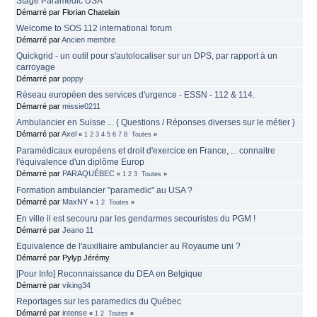
Stage Paramedic USA
Démarré par Florian Chatelain
Welcome to SOS 112 international forum
Démarré par
Ancien membre
Quickgrid - un outil pour s'autolocaliser sur un DPS, par rapport à un
carroyage
Démarré par
poppy
Réseau européen des services d'urgence - ESSN - 112 & 114.
Démarré par
missie0211
Ambulancier en Suisse ... { Questions / Réponses diverses sur le métier }
Démarré par
Axel
«
1
2
3
4
5
6
7
8
Toutes
»
Paramédicaux européens et droit d'exercice en France, ... connaitre
l'équivalence d'un diplôme Europ
Démarré par
PARAQUÉBEC
«
1
2
3
Toutes
»
Formation ambulancier "paramedic" au USA ?
Démarré par
MaxNY
«
1
2
Toutes
»
En ville il est secouru par les gendarmes secouristes du PGM !
Démarré par
Jeano 11
Equivalence de l'auxiliaire ambulancier au Royaume uni ?
Démarré par Pylyp Jérémy
[Pour Info] Reconnaissance du DEA en Belgique
Démarré par
viking34
Reportages sur les paramedics du Québec
Démarré par
intense
«
1
2
Toutes
»