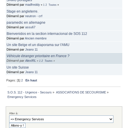
SAMU portugais
Démarré par
madfreddy
«
1
2
Toutes
»
Stage en angleterre.
Démarré par
neutron - crf
paramedic en allemagne
Démarré par
assu67
Bienvenidos en la section internacional de SOS 112
Démarré par
Ancien membre
Un site Belge et un diaporama sur l'AMU
Démarré par
Jeano 11
Véhicule étranger prioritaire en France ?
Démarré par
AlexIRL
«
1
2
Toutes
»
Un site Suisse
Démarré par
Jeano 11
Pages: [
1
]
2
En haut
S.O.S. 112 - Urgence - Secours
»
ASSOCIATIONS DE SECOURISME
»
Emergency Services
Aller à: