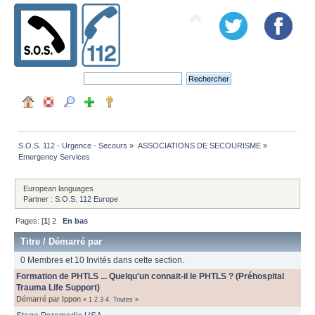
S.O.S. 112 - Urgence - Secours
»
ASSOCIATIONS DE SECOURISME
»
Emergency Services
European languages
Partner :
S.O.S. 112 Europe
Pages: [
1
]
2
En bas
Titre
/
Démarré par
0 Membres et 10 Invités dans cette section.
Formation de PHTLS ... Quelqu'un connait-il le PHTLS ? (Préhospital
Trauma Life Support)
Démarré par Ippon
«
1
2
3
4
Toutes
»