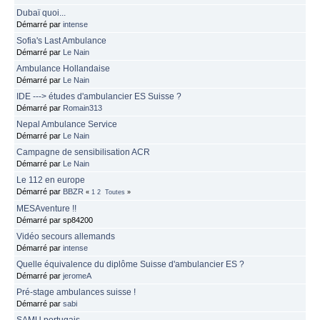
Dubaï quoi...
Démarré par
intense
Sofia's Last Ambulance
Démarré par
Le Nain
Ambulance Hollandaise
Démarré par
Le Nain
IDE ---> études d'ambulancier ES Suisse ?
Démarré par
Romain313
Nepal Ambulance Service
Démarré par
Le Nain
Campagne de sensibilisation ACR
Démarré par
Le Nain
Le 112 en europe
Démarré par
BBZR
«
1
2
Toutes
»
MESAventure !!
Démarré par sp84200
Vidéo secours allemands
Démarré par
intense
Quelle équivalence du diplôme Suisse d'ambulancier ES ?
Démarré par
jeromeA
Pré-stage ambulances suisse !
Démarré par
sabi