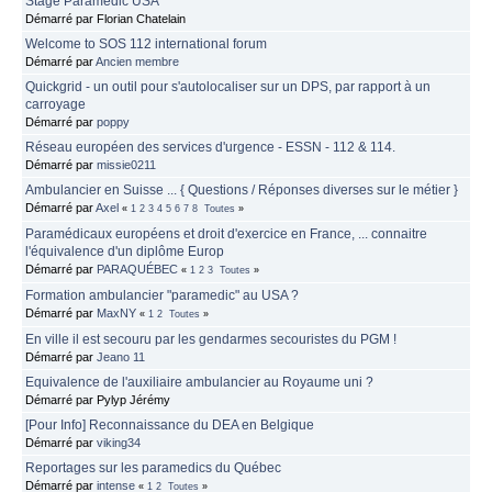
Stage Paramedic USA
Démarré par Florian Chatelain
Welcome to SOS 112 international forum
Démarré par
Ancien membre
Quickgrid - un outil pour s'autolocaliser sur un DPS, par rapport à un
carroyage
Démarré par
poppy
Réseau européen des services d'urgence - ESSN - 112 & 114.
Démarré par
missie0211
Ambulancier en Suisse ... { Questions / Réponses diverses sur le métier }
Démarré par
Axel
«
1
2
3
4
5
6
7
8
Toutes
»
Paramédicaux européens et droit d'exercice en France, ... connaitre
l'équivalence d'un diplôme Europ
Démarré par
PARAQUÉBEC
«
1
2
3
Toutes
»
Formation ambulancier "paramedic" au USA ?
Démarré par
MaxNY
«
1
2
Toutes
»
En ville il est secouru par les gendarmes secouristes du PGM !
Démarré par
Jeano 11
Equivalence de l'auxiliaire ambulancier au Royaume uni ?
Démarré par Pylyp Jérémy
[Pour Info] Reconnaissance du DEA en Belgique
Démarré par
viking34
Reportages sur les paramedics du Québec
Démarré par
intense
«
1
2
Toutes
»