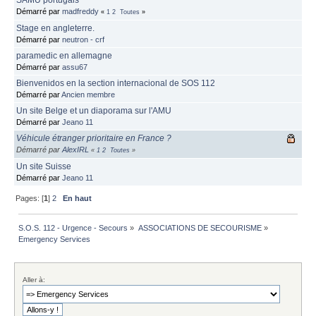
SAMU portugais
Démarré par
madfreddy
«
1
2
Toutes
»
Stage en angleterre.
Démarré par
neutron - crf
paramedic en allemagne
Démarré par
assu67
Bienvenidos en la section internacional de SOS 112
Démarré par
Ancien membre
Un site Belge et un diaporama sur l'AMU
Démarré par
Jeano 11
Véhicule étranger prioritaire en France ?
Démarré par
AlexIRL
«
1
2
Toutes
»
Un site Suisse
Démarré par
Jeano 11
Pages: [
1
]
2
En haut
S.O.S. 112 - Urgence - Secours
»
ASSOCIATIONS DE SECOURISME
»
Emergency Services
Aller à: