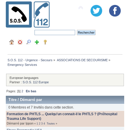
S.O.S. 112 - Urgence - Secours
»
ASSOCIATIONS DE SECOURISME
»
Emergency Services
European languages
Partner :
S.O.S. 112 Europe
Pages: [
1
]
2
En bas
Titre
/
Démarré par
0 Membres et 7 Invités dans cette section.
Formation de PHTLS ... Quelqu'un connait-il le PHTLS ? (Préhospital
Trauma Life Support)
Démarré par Ippon
«
1
2
3
4
Toutes
»