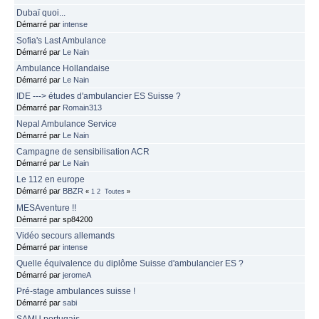
Dubaï quoi...
Démarré par
intense
Sofia's Last Ambulance
Démarré par
Le Nain
Ambulance Hollandaise
Démarré par
Le Nain
IDE ---> études d'ambulancier ES Suisse ?
Démarré par
Romain313
Nepal Ambulance Service
Démarré par
Le Nain
Campagne de sensibilisation ACR
Démarré par
Le Nain
Le 112 en europe
Démarré par
BBZR
«
1
2
Toutes
»
MESAventure !!
Démarré par sp84200
Vidéo secours allemands
Démarré par
intense
Quelle équivalence du diplôme Suisse d'ambulancier ES ?
Démarré par
jeromeA
Pré-stage ambulances suisse !
Démarré par
sabi