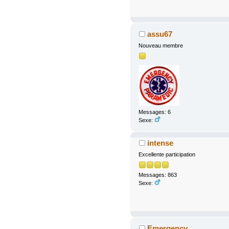
assu67
Nouveau membre
Messages: 6
Sexe:
intense
Excellente participation
Messages: 863
Sexe:
Emergency