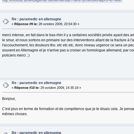
http://infobub.arbeitsagentur.de/berufe/start?dest=profession&prof-id=8887
Re : paramedic en allemagne
«
Réponse #9 le:
28 octobre 2009, 20:54:30 »
merci intense, en fait dans le bas-rhin il y a certaines sociétés privée ayant des
le smur, et nous sortons en primaire sur des interventions allant de la fracture à l'
l'accouchement, les douleurs tho. etc etc etc, donc niveau urgence ce sera un peu
souvent en Allemagne et je n'arrive pas a croiser un homologue allemand, par con
policiers merci ; )
Re : paramedic en allemagne
«
Réponse #10 le:
29 octobre 2009, 14:35:18 »
Bonjour,
C'est plus en terme de formation et de compétence que je te disais cela. Je pens
mêmes choses.
Re : paramedic en allemagne