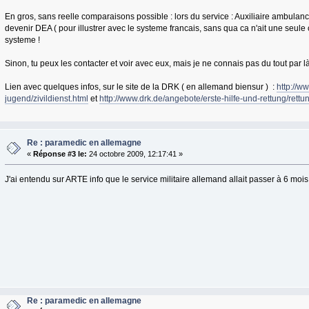
En gros, sans reelle comparaisons possible : lors du service : Auxiliaire ambulancie
devenir DEA ( pour illustrer avec le systeme francais, sans qua ca n'ait une seu
systeme !
Sinon, tu peux les contacter et voir avec eux, mais je ne connais pas du tout par là
Lien avec quelques infos, sur le site de la DRK ( en allemand biensur ) :
http://w
jugend/zivildienst.html
et
http://www.drk.de/angebote/erste-hilfe-und-rettung/rettu
Re : paramedic en allemagne
«
Réponse #3 le:
24 octobre 2009, 12:17:41 »
J'ai entendu sur ARTE info que le service militaire allemand allait passer à 6 mois
Re : paramedic en allemagne