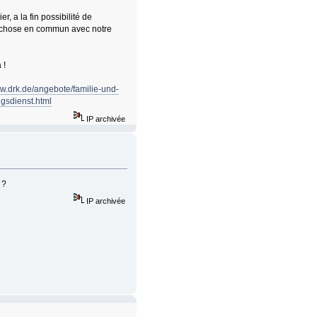
r, a la fin possibilité de
le chose en commun avec notre
 !
ww.drk.de/angebote/familie-und-
ngsdienst.html
IP archivée
 ?
IP archivée