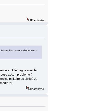
IP archivée
 rubrique Discussions Générales >
valence en Allemagne avec le
e pose aucun problème (
service militaire ou civile? Je
medic lol.
IP archivée