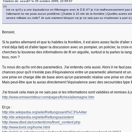
Citation de: assu67 le 25 octobre 2009, 22:09:07
est ce qu'il y a une équivalence en Allemagne avec le D.E.A? je n'ai malheureusement pas la
l'allemand ne me pose aucun problème ( j'habite à 10 min de la frontière ).Quelles autres soluti
service militaire ou civile? Je suis vraiment bloquer car je ne sais pas ou m'adresser a part si
Bonsoir,
Si tu parles allemand et que tu habites la frontière, il est alors assez facile d'alle
n'est déja fait) et d'aller taper la discussion avec un pompier, un policier, la croix-
cherches tu touveras des informations de fil en aiguille, surtout si tu parles la la
tous, non ?
Tu nous dis qu'ils ont des paramedics. J'ai entendu cela aussi. Alors il ne faut pas te
chances pour qu'il n'existe pas d'équivalence entre un paramedic allemand et un
une prise en charge dite de base alors qu'un paramedic réalise une prise en char
Mais peut-être que tu auras directement l'équivalence avec des secouristes type
J'ai trouvé cela mais je ne sais pas si les informations sont validées et remises à j
http://www.emsworldtour.com/pages/fiches/allemagne.htm
Et ça :
http://de.wikipedia.org/wiki/Rettungssanit%C3%A4ter
http://de.wikipedia.org/wiki/Rettungsassistent
http://www.dbrd.de/content/cms/front_content.php
http://www.bvrd.org/home.html