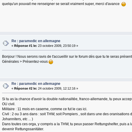
quelqu'un pouvait me renseigner se serait vraiment super, merci d'avance
Re : paramedic en allemagne
«
Réponse #1 le:
23 octobre 2009, 23:50:19 »
Bonjour ! Nous serons ravis de t'accueillir sur le forum dès que tu te seras prése
Générales > Présentez-vous
Re : paramedic en allemagne
«
Réponse #2 le:
24 octobre 2009, 12:12:16 »
Si tu as la chance d'avoir la double nationalitée, franco-allemande, tu peux accepte
OU civil.
Militaire : 11 mois en caserne, comme ce fut le cas ici.
Civil : 2 ou 3 ans dans : soit THW, soit Pompiers , soit dans une des oranisations
Johanniters, etc ... )
Dans toutes ces orga, y compris a la THW, tu peux passer Rettungshelfer, puis a la
devenir Rettungssanitäter.