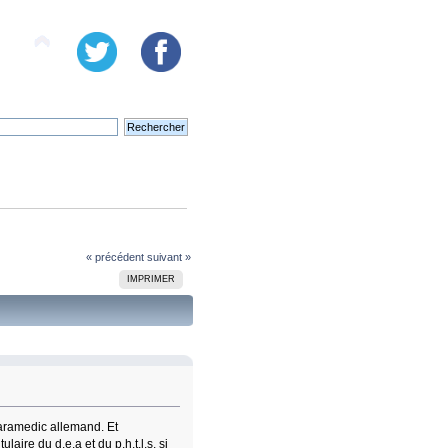
« précédent
suivant »
IMPRIMER
 paramedic allemand. Et
ire du d.e.a et du p.h.t.l.s. si