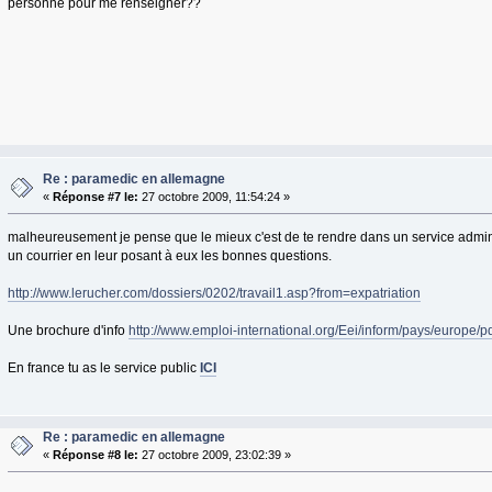
personne pour me renseigner??
Re : paramedic en allemagne
«
Réponse #7 le:
27 octobre 2009, 11:54:24 »
malheureusement je pense que le mieux c'est de te rendre dans un service adminis
un courrier en leur posant à eux les bonnes questions.
http://www.lerucher.com/dossiers/0202/travail1.asp?from=expatriation
Une brochure d'info
http://www.emploi-international.org/Eei/inform/pays/europe/p
En france tu as le service public
ICI
Re : paramedic en allemagne
«
Réponse #8 le:
27 octobre 2009, 23:02:39 »