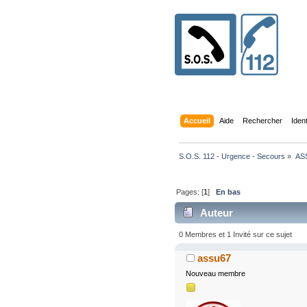
Accueil
Aide
Rechercher
Iden
S.O.S. 112 - Urgence - Secours
»
AS
Pages: [
1
]
En bas
Auteur
0 Membres et 1 Invité sur ce sujet
assu67
Nouveau membre