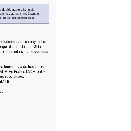
 double nationalité, mais
ons y aurait-il, mis à part le
 je croise des paramedic lol
r se balader dans ce pays (si ce
rouge allemande etc... Si tu
ngue, tu es mieux placé que nous
 leurer, il y a de très fortes
 ADE. En France l'ADE réalise
ge spécialisée.
 EMT B.
our :