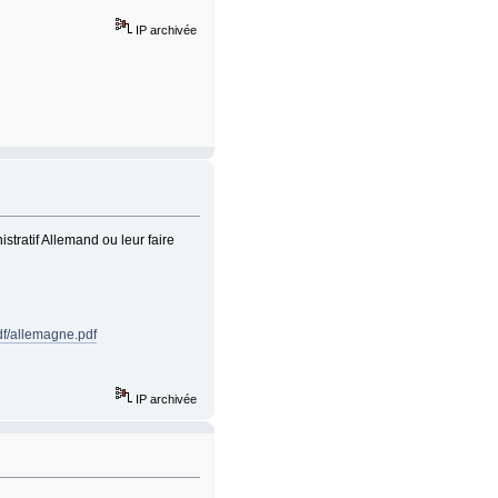
IP archivée
tratif Allemand ou leur faire
df/allemagne.pdf
IP archivée