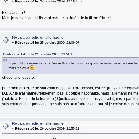
«
Réponse #4 le:
24 octobre 2009, 12:19:11 »
Exact Jeano !
Mais je ne sais pas si ils vont reduire la durée de la filiere Civile !
Re : paramedic en allemagne
«
Réponse #5 le:
25 octobre 2009, 22:09:07 »
Citation de: kit055 le 23 octobre 2009, 23:50:19
Bonjour ! Nous serons ravis de t'accueillir sur le forum dès que tu te seras présenté dans la
Présentez-vous
chose faite, désolé.
pour mon projet, je ne sait vraiment pas ou m'adresser, est ce qu'il y a une équi
D.E.A? je n'ai malheureusement pas la double nationalité, mais l'allemand ne m
j'habite à 10 min de la frontière ).Quelles autres solutions y aurait-il, mis à part le 
suis vraiment bloquer car je ne sais pas ou m'adresser a part si je croise des para
Re : paramedic en allemagne
«
Réponse #6 le:
26 octobre 2009, 22:55:21 »