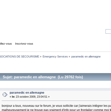
tifiez-vous
Inscrivez-vous
SOCIATIONS DE SECOURISME
»
Emergency Services
»
paramedic en allemagne
Sujet: paramedic en allemagne (Lu 29762 fois)
paramedic en allemagne
«
le:
23 octobre 2009, 23:04:51 »
bonjour a tous, nouveau sur le forum, je vous sollicite car j'aimerais intégrer les
malheureusement je ne trouve pas vraiment d'info pour un frontalier comme moi titula