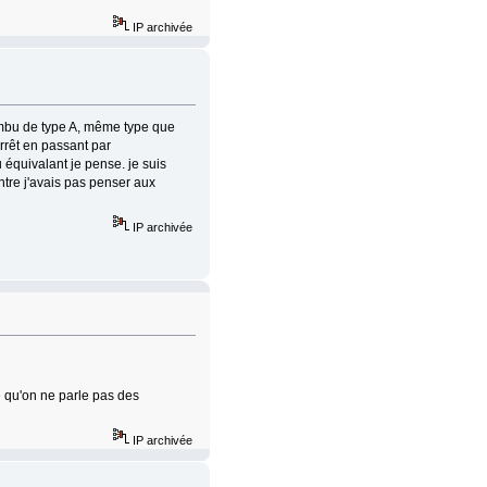
IP archivée
 ambu de type A, même type que
arrêt en passant par
 équivalant je pense. je suis
tre j'avais pas penser aux
IP archivée
e qu'on ne parle pas des
IP archivée