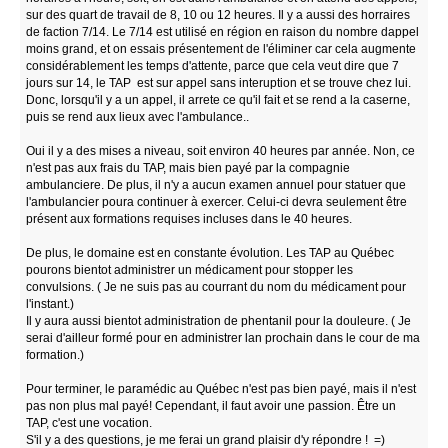
sur des quart de travail de 8, 10 ou 12 heures. Il y a aussi des horraires
de faction 7/14. Le 7/14 est utilisé en région en raison du nombre dappel
moins grand, et on essais présentement de l'éliminer car cela augmente
considérablement les temps d'attente, parce que cela veut dire que 7
jours sur 14, le TAP est sur appel sans interuption et se trouve chez lui.
Donc, lorsqu'il y a un appel, il arrete ce qu'il fait et se rend a la caserne,
puis se rend aux lieux avec l'ambulance..
Oui il y a des mises a niveau, soit environ 40 heures par année. Non, ce
n'est pas aux frais du TAP, mais bien payé par la compagnie
ambulanciere. De plus, il n'y a aucun examen annuel pour statuer que
l'ambulancier poura continuer à exercer. Celui-ci devra seulement être
présent aux formations requises incluses dans le 40 heures.
De plus, le domaine est en constante évolution. Les TAP au Québec
pourons bientot administrer un médicament pour stopper les
convulsions. ( Je ne suis pas au courrant du nom du médicament pour
l'instant.)
Il y aura aussi bientot administration de phentanil pour la douleure. ( Je
serai d'ailleur formé pour en administrer lan prochain dans le cour de ma
formation.)
Pour terminer, le paramédic au Québec n'est pas bien payé, mais il n'est
pas non plus mal payé! Cependant, il faut avoir une passion. Être un
TAP, c'est une vocation.
S'il y a des questions, je me ferai un grand plaisir d'y répondre ! =)