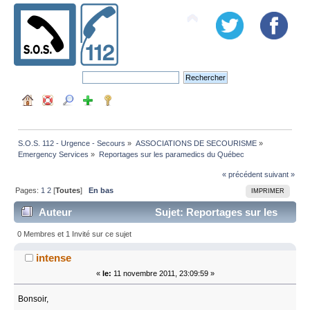
S.O.S. 112 - Urgence - Secours
»
ASSOCIATIONS DE SECOURISME
»
Emergency Services
»
Reportages sur les paramedics du Québec
« précédent
suivant »
Pages:
1
2
[
Toutes
]
En bas
IMPRIMER
Auteur
Sujet: Reportages sur les
paramedics du Québec (Lu 46861 fois)
0 Membres et 1 Invité sur ce sujet
intense
«
le:
11 novembre 2011, 23:09:59 »
Bonsoir,