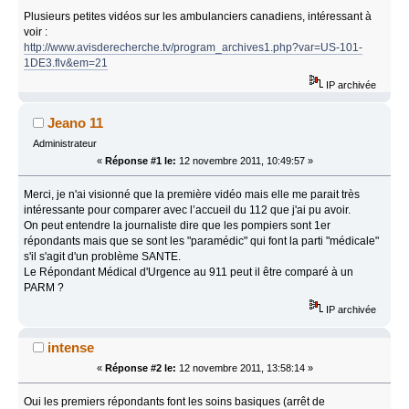
Plusieurs petites vidéos sur les ambulanciers canadiens, intéressant à
voir :
http://www.avisderecherche.tv/program_archives1.php?var=US-101-
1DE3.flv&em=21
IP archivée
Jeano 11
Administrateur
«
Réponse #1 le:
12 novembre 2011, 10:49:57 »
Merci, je n'ai visionné que la première vidéo mais elle me parait très
intéressante pour comparer avec l’accueil du 112 que j'ai pu avoir.
On peut entendre la journaliste dire que les pompiers sont 1er
répondants mais que se sont les "paramédic" qui font la parti "médicale"
s'il s'agit d'un problème SANTE.
Le Répondant Médical d'Urgence au 911 peut il être comparé à un
PARM ?
IP archivée
intense
«
Réponse #2 le:
12 novembre 2011, 13:58:14 »
Oui les premiers répondants font les soins basiques (arrêt de