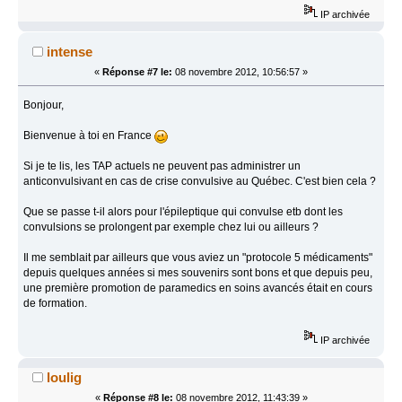
IP archivée
intense
«
Réponse #7 le:
08 novembre 2012, 10:56:57 »
Bonjour,
Bienvenue à toi en France
Si je te lis, les TAP actuels ne peuvent pas administrer un
anticonvulsivant en cas de crise convulsive au Québec. C'est bien cela ?
Que se passe t-il alors pour l'épileptique qui convulse etb dont les
convulsions se prolongent par exemple chez lui ou ailleurs ?
Il me semblait par ailleurs que vous aviez un "protocole 5 médicaments"
depuis quelques années si mes souvenirs sont bons et que depuis peu,
une première promotion de paramedics en soins avancés était en cours
de formation.
IP archivée
loulig
«
Réponse #8 le:
08 novembre 2012, 11:43:39 »