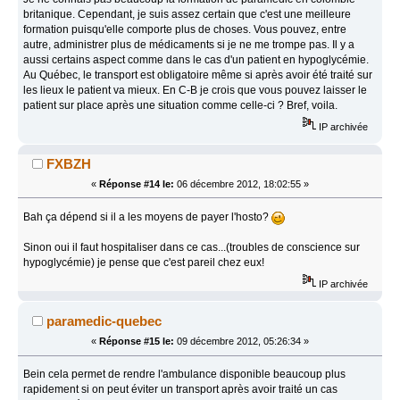
britanique. Cependant, je suis assez certain que c'est une meilleure
formation puisqu'elle comporte plus de choses. Vous pouvez, entre
autre, administrer plus de médicaments si je ne me trompe pas. Il y a
aussi certains aspect comme dans le cas d'un patient en hypoglycémie.
Au Québec, le transport est obligatoire même si après avoir été traité sur
les lieux le patient va mieux. En C-B je crois que vous pouvez laisser le
patient sur place après une situation comme celle-ci ? Bref, voila.
IP archivée
FXBZH
«
Réponse #14 le:
06 décembre 2012, 18:02:55 »
Bah ça dépend si il a les moyens de payer l'hosto?
Sinon oui il faut hospitaliser dans ce cas...(troubles de conscience sur
hypoglycémie) je pense que c'est pareil chez eux!
IP archivée
paramedic-quebec
«
Réponse #15 le:
09 décembre 2012, 05:26:34 »
Bein cela permet de rendre l'ambulance disponible beaucoup plus
rapidement si on peut éviter un transport après avoir traité un cas