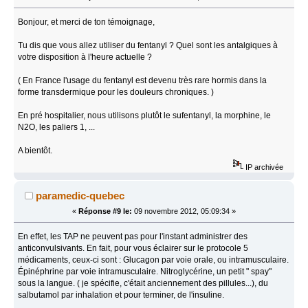
Bonjour, et merci de ton témoignage,
Tu dis que vous allez utiliser du fentanyl ? Quel sont les antalgiques à
votre disposition à l'heure actuelle ?
( En France l'usage du fentanyl est devenu très rare hormis dans la
forme transdermique pour les douleurs chroniques. )
En pré hospitalier, nous utilisons plutôt le sufentanyl, la morphine, le
N2O, les paliers 1, ...
A bientôt.
IP archivée
paramedic-quebec
«
Réponse #9 le:
09 novembre 2012, 05:09:34 »
En effet, les TAP ne peuvent pas pour l'instant administrer des
anticonvulsivants. En fait, pour vous éclairer sur le protocole 5
médicaments, ceux-ci sont : Glucagon par voie orale, ou intramusculaire.
Épinéphrine par voie intramusculaire. Nitroglycérine, un petit " spay"
sous la langue. ( je spécifie, c'était anciennement des pillules...), du
salbutamol par inhalation et pour terminer, de l'insuline.