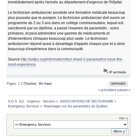
immédiatement après l'arrivée au département d'urgence de l'hôpital.
Le technicien ambulancier possède une formation médicale beaucoup
plus poussée que le pompier. Le technicien ambulancier doit suivre un
programme de 2 ou 3 ans dans un collège communautaire, lequel est
sanctionné par un diplôme, a passé l'examen de paramédic - soins
primaires, et peut administrer une gamme de médicaments et
d'interventions cliniques beaucoup plus vaste. Le technicien
ambulancier répond aussi à davantage d'appels chaque jour et a ainsi
beaucoup d'expérience dans la communauté.
Source
http://sefpo.org/information/fact-sheet-2-paramedics-have-the-
most-experience
IP archivée
Pages:
1
2
[
Toutes
]
En haut
IMPRIMER
« précédent
suivant »
S.O.S. 112 - Urgence - Secours
»
ASSOCIATIONS DE SECOURISME
»
Emergency Services
»
Reportages sur les paramedics du Québec
Aller à: