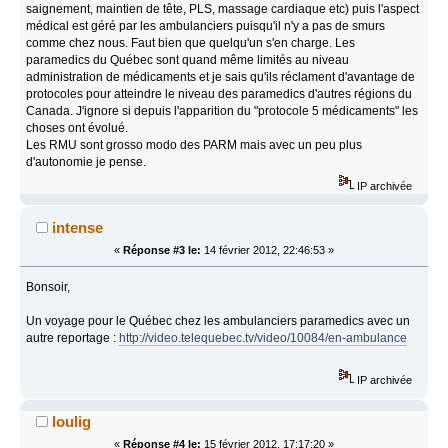
saignement, maintien de tête, PLS, massage cardiaque etc) puis l'aspect
médical est géré par les ambulanciers puisqu'il n'y a pas de smurs
comme chez nous. Faut bien que quelqu'un s'en charge. Les
paramedics du Québec sont quand même limités au niveau
administration de médicaments et je sais qu'ils réclament d'avantage de
protocoles pour atteindre le niveau des paramedics d'autres régions du
Canada. J'ignore si depuis l'apparition du "protocole 5 médicaments" les
choses ont évolué.
Les RMU sont grosso modo des PARM mais avec un peu plus
d'autonomie je pense.
IP archivée
intense
«
Réponse #3 le:
14 février 2012, 22:46:53 »
Bonsoir,
Un voyage pour le Québec chez les ambulanciers paramedics avec un
autre reportage :
http://video.telequebec.tv/video/10084/en-ambulance
IP archivée
loulig
«
Réponse #4 le:
15 février 2012, 17:17:20 »