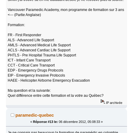
Vancouver Paramedic Academy, mon programme de formation sur 3 ans
<--- (Partie Anglaise)
Formation:
FR - First Responder
ALS - Advanced Life Support
AMLS - Advanced Medical Life Support
ACLS - Advanced Cardiac Life Support
PHTLS - Pre Hospital Trauma Life Support
ICT - Infant Care Transport
CCT - Critical Care Transport
EDP - Emergency Drugs Protocols
EIP - Emergency Invasive Protocols
HAEE - Helicopter Airborne Emergency Evacuation
Ma question et la suivante:
Quel différence entre cette formation et la votre au Québec?
IP archivée
paramedic-quebec
«
Réponse #13 le:
06 décembre 2012, 05:08:33 »
Je ne connais pas beaucoup la formation de paramédic en colombie