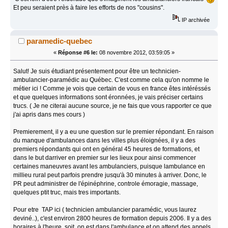
Et peu seraient près à faire les efforts de nos "cousins".
IP archivée
paramedic-quebec
«
Réponse #6 le:
08 novembre 2012, 03:59:05 »
Salut! Je suis étudiant présentement pour être un technicien-
ambulancier-paramédic au Québec. C'est comme cela qu'on nomme le
métier ici ! Comme je vois que certain de vous en france êtes intéréssés
et que quelques informations sont éronnées, je vais préciser certains
trucs. ( Je ne citerai aucune source, je ne fais que vous rapporter ce que
j'ai apris dans mes cours )
Premierement, il y a eu une question sur le premier répondant. En raison
du manque d'ambulances dans les villes plus éloignées, il y a des
premiers répondants qui ont en général 45 heures de formations, et
dans le but darriver en premier sur les lieux pour ainsi commencer
certaines maneuvres avant les ambulanciers, puisque lambulance en
millieu rural peut parfois prendre jusqu'à 30 minutes à arriver. Donc, le
PR peut administrer de l'épinéphrine, controle émoragie, massage,
quelques ptit truc, mais tres importants.
Pour etre TAP ici ( technicien ambulancier paramédic, vous laurez
deviné..), c'est environ 2800 heures de formation depuis 2006. Il y a des
horaires à l'heure, soit, on est dans l'ambulance et on attend des appels,