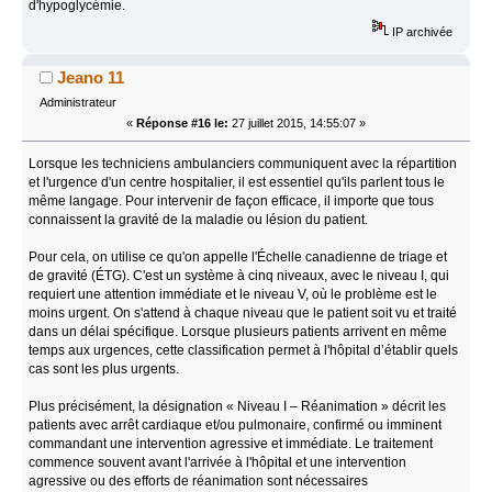
d'hypoglycémie.
IP archivée
Jeano 11
Administrateur
«
Réponse #16 le:
27 juillet 2015, 14:55:07 »
Lorsque les techniciens ambulanciers communiquent avec la répartition
et l'urgence d'un centre hospitalier, il est essentiel qu'ils parlent tous le
même langage. Pour intervenir de façon efficace, il importe que tous
connaissent la gravité de la maladie ou lésion du patient.
Pour cela, on utilise ce qu'on appelle l'Échelle canadienne de triage et
de gravité (ÉTG). C'est un système à cinq niveaux, avec le niveau I, qui
requiert une attention immédiate et le niveau V, où le problème est le
moins urgent. On s'attend à chaque niveau que le patient soit vu et traité
dans un délai spécifique. Lorsque plusieurs patients arrivent en même
temps aux urgences, cette classification permet à l'hôpital d’établir quels
cas sont les plus urgents.
Plus précisément, la désignation « Niveau I – Réanimation » décrit les
patients avec arrêt cardiaque et/ou pulmonaire, confirmé ou imminent
commandant une intervention agressive et immédiate. Le traitement
commence souvent avant l'arrivée à l'hôpital et une intervention
agressive ou des efforts de réanimation sont nécessaires