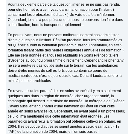
Pour la deuxieme partie de ta question, intense, je ne suis pas rendu,
pour être honnêtre, à ce niveau dans ma formation pour l'instant. (
concernant les protocoles médicaux ). Je vais toutefois m'informer.
Cependant, je suis à peu près sur que nous ne pouvons rien faire dans
cette situation, hormis transporter rapidement...
En poursuivant, nous ne pouvons malheureusement pas administrer
d'antalgiques pour l'instant. Dès l'an prochain, tous les pramaramédics
du Québec auront la formation pour administrer du phentanyl, en effet (
formation fesant partie des heures obligatoires annuelles de formation ).
Elle me sera donnée et à tous les étudiants en Soins Préhospitaliers
d'Urgence au cour du programme directement. Cependant, le phentanyl
ne sera peut-être pas tout de suite sur le terrain, car les ambulances
doivent-être munies de coffres forts pour contenir ce genre de
médicaments et ce n'est toujours pas le cas. Donc, il faudra attendre la
mise à point des véhicules...
En revenant sur les paramédics en soins avancés! Il y en a seulement
quelques uns dans la région de montréal chez urgences santé, la
compagnie qui dessert le territoire de montréal, la métropole de Québec.
J'avais aussi entendu parler d'une formation qui était en cour cette
année en soins avancés ici. Cependant, en ayant parlé à un proffesseur,
celui-ci m'a mentionné que cette information était éronnée. Les
paramédics ayant recu la formation ont obtenue celle-ci en ontario, en
2004. Il se peut que d'autres se soient ajoutés à ceux fesant parti ( 18
TAP ) de la promotion de 2004, mais je n'en suis pas sur.