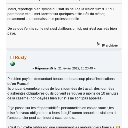
Merci, reportage bien sympa qui sort un peu de la vision "NY 911" du
paramedic et qui met l'accent sur quelques difficultés du métier,
notamment la reconnaissance professionnelle.
De ce que j'en lis sur le net c'est d'ailleurs un job qui n'est pas très bien
payé.
IP archivée
Rusty
«
Réponse #5 le:
21 février 2012, 13:23:49 »
Pas bien payé et demandant beaucoup,beaucoup plus d'implications
qu'en France!
Ils ont par éxemple,en plus de leurs journées de travail, des journées
d’astreintes obligatoires où ils doivent se trouver à moins de 10 minutes
de la caserne (non-payées bien sur s'ils ne sont pas appelés).
Et je passe sur les résponsabilités personnelles en cas de soucis,les
mise à niveau obligatoires à leurs frais,l'éxamen annuel qui statuera si
l'ambulancier peut continuer à excercer etc...
C'est loin d'etre l'eldorado que s'imaginent les ambulanciers francais