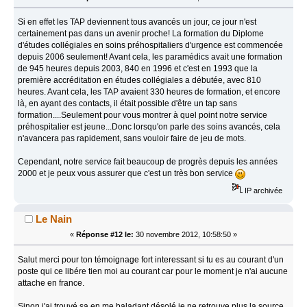
Si en effet les TAP deviennent tous avancés un jour, ce jour n'est
certainement pas dans un avenir proche! La formation du Diplome
d'études collégiales en soins préhospitaliers d'urgence est commencée
depuis 2006 seulement! Avant cela, les paramédics avait une formation
de 945 heures depuis 2003, 840 en 1996 et c'est en 1993 que la
première accréditation en études collégiales a débutée, avec 810
heures. Avant cela, les TAP avaient 330 heures de formation, et encore
là, en ayant des contacts, il était possible d'être un tap sans
formation....Seulement pour vous montrer à quel point notre service
préhospitalier est jeune...Donc lorsqu'on parle des soins avancés, cela
n'avancera pas rapidement, sans vouloir faire de jeu de mots.
Cependant, notre service fait beaucoup de progrès depuis les années
2000 et je peux vous assurer que c'est un très bon service
IP archivée
Le Nain
«
Réponse #12 le:
30 novembre 2012, 10:58:50 »
Salut merci pour ton témoignage fort interessant si tu es au courant d'un
poste qui ce libére tien moi au courant car pour le moment je n'ai aucune
attache en france.
Sinon j'ai trouvé sa en me baladant désolé je ne retrouve plus la source.