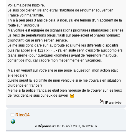
Voila ma petite histoire.
Je suis policier en ireland et j'ai l'habitude de retourner souvent en
France voir ma famille.
Il y a à peu pres 3 ans de cela, à noel, j'ai ete temoin d'un accident de la
route sur l'autoroute.
Ma voiture est equipée de signalisations prioritaires irlandaises ( sirenes
us, feux de penetrations bleus, flash sur pare-soleil et phares normaux
clignotant) car je m'en sert en service.
Je me suis donc garé sur lautoroute et allumé les differents dispositifs
puis j'ai appellé le 112 ( :-) ) ... - j'ai en suite servi d'escorte aux pompiers
(sans sirene) pour quelques kilometres avant de reprendre ma route,
content de moi, car j'adore mon metier meme en vacances.
Mais en venant sur votre site je me pose la question, mon action etait
elle legale ?
qu'elle serait la légitimité de mon vehicule si je me trouvais en situation
d'urgence en france ?
Meme si la police francaise etait bien hereuse de le trouver sur les lieux
de l'accident, je suis curieux de savoir
IP archivée
Rico14
«
Réponse #1 le:
15 août 2007, 07:02:40 »