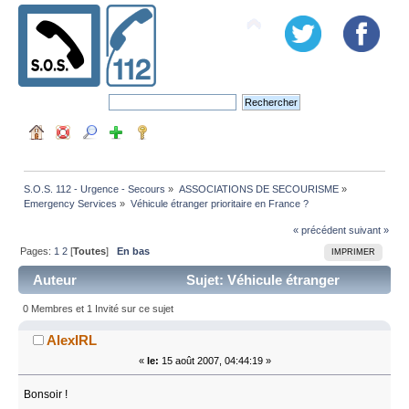
S.O.S. 112 - Urgence - Secours
»
ASSOCIATIONS DE SECOURISME
»
Emergency Services
»
Véhicule étranger prioritaire en France ?
« précédent
suivant »
Pages:
1
2
[
Toutes
]
En bas
IMPRIMER
Auteur
Sujet: Véhicule étranger
prioritaire en France ? (Lu 64514 fois)
0 Membres et 1 Invité sur ce sujet
AlexIRL
«
le:
15 août 2007, 04:44:19 »
Bonsoir !