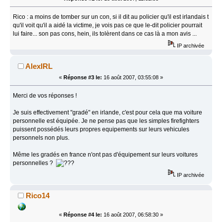
Rico : a moins de tomber sur un con, si il dit au policier qu'il est irlandais t
qu'il voit qu'il a aidé la victime, je vois pas ce que le-dit policier pourrait
lui faire... son pas cons, hein, ils tolèrent dans ce cas là a mon avis ...
IP archivée
AlexIRL
«
Réponse #3 le:
16 août 2007, 03:55:08 »
Merci de vos réponses !
Je suis effectivement "gradé" en irlande, c'est pour cela que ma voiture
personnelle est équipée. Je ne pense pas que les simples firefighters
puissent possédés leurs propres equipements sur leurs vehicules
personnels non plus.
Même les gradés en france n'ont pas d'équipement sur leurs voitures
personnelles ?
IP archivée
Rico14
«
Réponse #4 le:
16 août 2007, 06:58:30 »