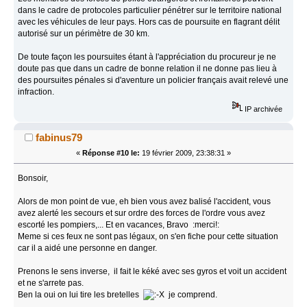
dans le cadre de protocoles particulier pénétrer sur le territoire national
avec les véhicules de leur pays. Hors cas de poursuite en flagrant délit
autorisé sur un périmètre de 30 km.
De toute façon les poursuites étant à l'appréciation du procureur je ne
doute pas que dans un cadre de bonne relation il ne donne pas lieu à
des poursuites pénales si d'aventure un policier français avait relevé une
infraction.
IP archivée
fabinus79
«
Réponse #10 le:
19 février 2009, 23:38:31 »
Bonsoir,
Alors de mon point de vue, eh bien vous avez balisé l'accident, vous
avez alerté les secours et sur ordre des forces de l'ordre vous avez
escorté les pompiers,... Et en vacances, Bravo :merci!:
Meme si ces feux ne sont pas légaux, on s'en fiche pour cette situation
car il a aidé une personne en danger.
Prenons le sens inverse, il fait le kéké avec ses gyros et voit un accident
et ne s'arrete pas.
Ben la oui on lui tire les bretelles
je comprend.