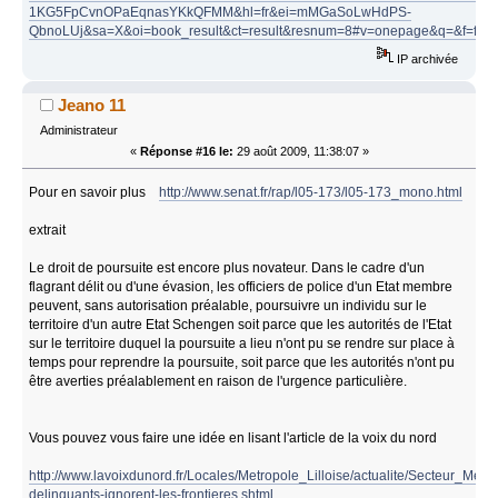
1KG5FpCvnOPaEqnasYKkQFMM&hl=fr&ei=mMGaSoLwHdPS-
QbnoLUj&sa=X&oi=book_result&ct=result&resnum=8#v=onepage&q=&f=fals
IP archivée
Jeano 11
Administrateur
«
Réponse #16 le:
29 août 2009, 11:38:07 »
Pour en savoir plus
http://www.senat.fr/rap/l05-173/l05-173_mono.html
extrait
Le droit de poursuite est encore plus novateur. Dans le cadre d'un
flagrant délit ou d'une évasion, les officiers de police d'un Etat membre
peuvent, sans autorisation préalable, poursuivre un individu sur le
territoire d'un autre Etat Schengen soit parce que les autorités de l'Etat
sur le territoire duquel la poursuite a lieu n'ont pu se rendre sur place à
temps pour reprendre la poursuite, soit parce que les autorités n'ont pu
être averties préalablement en raison de l'urgence particulière.
Vous pouvez vous faire une idée en lisant l'article de la voix du nord
http://www.lavoixdunord.fr/Locales/Metropole_Lilloise/actualite/Secteur_Metro
delinquants-ignorent-les-frontieres.shtml