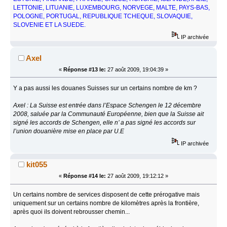
LETTONIE, LITUANIE, LUXEMBOURG, NORVEGE, MALTE, PAYS-BAS,
POLOGNE, PORTUGAL, REPUBLIQUE TCHEQUE, SLOVAQUIE,
SLOVENIE ET LA SUEDE.
IP archivée
Axel
«
Réponse #13 le:
27 août 2009, 19:04:39 »
Y a pas aussi les douanes Suisses sur un certains nombre de km ?
Axel : La Suisse est entrée dans l’Espace Schengen le 12 décembre
2008, saluée par la Communauté Européenne, bien que la Suisse ait
signé les accords de Schengen, elle n’ a pas signé les accords sur
l’union douanière mise en place par U.E
IP archivée
kit055
«
Réponse #14 le:
27 août 2009, 19:12:12 »
Un certains nombre de services disposent de cette prérogative mais
uniquement sur un certains nombre de kilomètres après la frontière,
après quoi ils doivent rebrousser chemin...