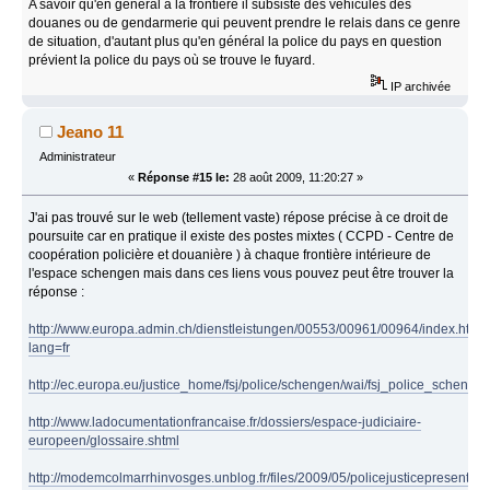
A savoir qu'en général à la frontière il subsiste des véhicules des
douanes ou de gendarmerie qui peuvent prendre le relais dans ce genre
de situation, d'autant plus qu'en général la police du pays en question
prévient la police du pays où se trouve le fuyard.
IP archivée
Jeano 11
Administrateur
«
Réponse #15 le:
28 août 2009, 11:20:27 »
J'ai pas trouvé sur le web (tellement vaste) répose précise à ce droit de
poursuite car en pratique il existe des postes mixtes ( CCPD - Centre de
coopération policière et douanière ) à chaque frontière intérieure de
l'espace schengen mais dans ces liens vous pouvez peut être trouver la
réponse :
http://www.europa.admin.ch/dienstleistungen/00553/00961/00964/index.html
lang=fr
http://ec.europa.eu/justice_home/fsj/police/schengen/wai/fsj_police_schengen
http://www.ladocumentationfrancaise.fr/dossiers/espace-judiciaire-
europeen/glossaire.shtml
http://modemcolmarrhinvosges.unblog.fr/files/2009/05/policejusticepresentati