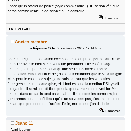
nuance.
Est ce qu'un officier de police (style commissaire...) utilise son véhicule
perso comme véhicule de service ou le contraire....
IP archivée
PAE1 MORAD
Ancien membre
«
Réponse #7 le:
06 septembre 2007, 19:14:16 »
pour la CRf, une autorisation exceptionnelle du prefet permet au DDUS
de rouler avec le bleu sur le vehicule personnel. Elle est à ''usage
unique'' , on ne peut s'en servir qu'une seule fois avec la meme
autorisation. Sinon oui la carte grise doit mentionner que le VL a un gyro.
Mais pour le cas de ce sujet, je ne suis pas sur que les vehicules
étrangers aient une carte grise, et si tant est, que la mention DSL y soit
obligatoire, il serait tres difficile pour la gendarmerie de le verifier. Mais
en plus dans ce cas là c'est pas un abus, il a escorté les pompiers, les
gendarmes seraient débiles ( qu'ils ne se vexent pas, c'est mon opinion
en tant que personne) de l'arréter. Enfin, moi ce que j'en dis hein ...
IP archivée
Jeano 11
Administrateur