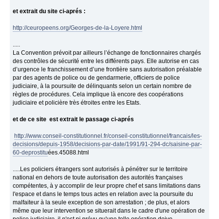
et extrait du site ci-aprés :
http://ceuropeens.org/Georges-de-la-Loyere.html
.....
La Convention prévoit par ailleurs l’échange de fonctionnaires chargés
des contrôles de sécurité entre les différents pays. Elle autorise en cas
d’urgence le franchissement d’une frontière sans autorisation préalable
par des agents de police ou de gendarmerie, officiers de police
judiciaire, à la poursuite de délinquants selon un certain nombre de
règles de procédures. Cela implique là encore des coopérations
judiciaire et policière très étroites entre les Etats.
et de ce site est extrait le passage ci-aprés
http://www.conseil-constitutionnel.fr/conseil-constitutionnel/francais/les-
decisions/depuis-1958/decisions-par-date/1991/91-294-dc/saisine-par-
60-deprostitu
ées.45088.html
.....Les policiers étrangers sont autorisés à pénétrer sur le territoire
national en dehors de toute autorisation des autorités françaises
compétentes, à y accomplir de leur propre chef et sans limitations dans
l'espace et dans le temps tous actes en relation avec la poursuite du
malfaiteur à la seule exception de son arrestation ; de plus, et alors
même que leur intervention se situerait dans le cadre d'une opération de