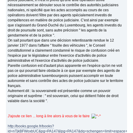
police judiciaire, il n'est ni prévu qu'une telle opération doive
nécessairement se dérouler sous le contrôle des autorités judiciaires
nationales, ni spécifié que les actes accomplis au cours de ces
opérations doivent l'être par des agents spécialement investis de
compétences en matière de police judiciaire. C'est ainsi par exemple
que s'agissant du Grand-Duché du Luxembourg, les agents investis du
droit de poursuite sont, sans autre précision " les agents de la
gendarmerie et de la police ".
On sait pourtant que dans une décision retentissante rendue le 12
janvier 1977 dans l'affaire " fouille des véhicules ", le Conseil
constitutionnel a clairement condamné le risque de confusion créé en
l'espèce par le législateur entre l'exercice d'activités de police
administrative et l'exercice d'activités de police judiciaire.
Pareille confusion est d'autant plus apparente en l'espèce qu'on ne voit
pas ce qui pourrait faire obstacle à ce que par exemple des agents de
police administrative luxembourgeois puissent accomplir en toute
autonomie et sans contrôle des actes de police judiciaire sur le territoire
français.
Autrement dit : la souveraineté est présentée comme un pouvoir
originaire et suprême : " est souverain, celui qui détient l'idée de droit
valable dans la société ".
J'ajoute ce lien ... long à lire alors à vous de le faire
http://books.google.fr/books?
id=nTjkBFWoxbUC&pg=PA147&lpg=PA147&dq=schengen+limit+espace+pours