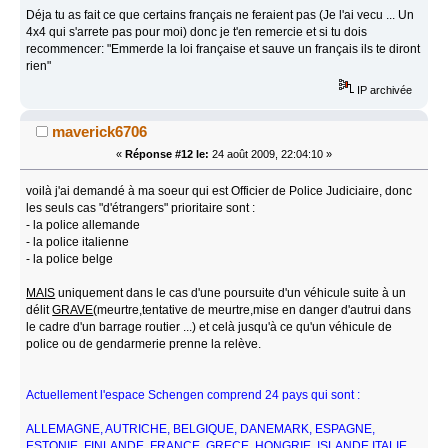
Déja tu as fait ce que certains français ne feraient pas (Je l'ai vecu ... Un
4x4 qui s'arrete pas pour moi) donc je t'en remercie et si tu dois
recommencer: "Emmerde la loi française et sauve un français ils te diront
rien"
IP archivée
maverick6706
«
Réponse #12 le:
24 août 2009, 22:04:10 »
voilà j'ai demandé à ma soeur qui est Officier de Police Judiciaire, donc
les seuls cas "d'étrangers" prioritaire sont :
- la police allemande
- la police italienne
- la police belge
MAIS
uniquement dans le cas d'une poursuite d'un véhicule suite à un
délit
GRAVE
(meurtre,tentative de meurtre,mise en danger d'autrui dans
le cadre d'un barrage routier ...) et celà jusqu'à ce qu'un véhicule de
police ou de gendarmerie prenne la relève.
Actuellement l'espace Schengen comprend 24 pays qui sont :
ALLEMAGNE, AUTRICHE, BELGIQUE, DANEMARK, ESPAGNE,
ESTONIE, FINLANDE, FRANCE, GRECE, HONGRIE, ISLANDE,ITALIE,