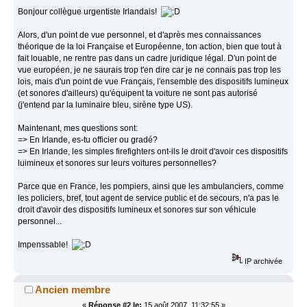
Bonjour collègue urgentiste Irlandais!
Alors, d'un point de vue personnel, et d'après mes connaissances
théorique de la loi Française et Européenne, ton action, bien que tout à
fait louable, ne rentre pas dans un cadre juridique légal. D'un point de
vue européen, je ne saurais trop t'en dire car je ne connais pas trop les
lois, mais d'un point de vue Français, l'ensemble des dispositifs lumineux
(et sonores d'ailleurs) qu'équipent ta voiture ne sont pas autorisé
(j'entend par la luminaire bleu, sirène type US).
Maintenant, mes questions sont:
=> En Irlande, es-tu officier ou gradé?
=> En Irlande, les simples firefighters ont-ils le droit d'avoir ces dispositifs
luimineux et sonores sur leurs voitures personnelles?
Parce que en France, les pompiers, ainsi que les ambulanciers, comme
les policiers, bref, tout agent de service public et de secours, n'a pas le
droit d'avoir des dispositifs lumineux et sonores sur son véhicule
personnel...
Impenssable!
IP archivée
Ancien membre
«
Réponse #2 le:
15 août 2007, 11:32:55 »