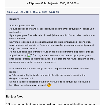
«
Réponse #8 le:
24 janvier 2008, 17:36:06 »
Citation de: AlexIRL le 15 août 2007, 04:44:19
Bonsoir !
Voila ma petite histoire.
Je suis policier en ireland et j'ai l'habitude de retourner souvent en France voir
ma famille.
Il y a à peu pres 3 ans de cela, à noel, j'ai ete temoin d'un accident de la route
sur l'autoroute.
Ma voiture est equipée de signalisations prioritaires irlandaises ( sirenes us,
feux de penetrations bleus, flash sur pare-soleil et phares normaux clignotant)
car je m'en sert en service.
Je me suis donc garé sur lautoroute et allumé les differents dispositifs puis j'ai
appellé le 112 (
) ... - j'ai en suite servi d'escorte aux pompiers (sans
sirene) pour quelques kilometres avant de reprendre ma route, content de moi,
car j'adore mon metier meme en vacances.
Mais en venant sur votre site je me pose la question, mon action etait elle
legale ?
qu'elle serait la légitimité de mon vehicule si je me trouvais en situation
d'urgence en france ?
Meme si la police francaise etait bien hereuse de le trouver sur les lieux de
l'accident, je suis curieux de savoir
Bonjour Alex,
1/ ton action en tant que citoyen est normale, tu as obligation de porter