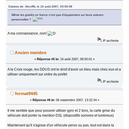
Citation de: AlexIRL le 16 août 2007, 03:55:08
Même les gradés en france n'ont pas d'équipement sur leurs voitures
personnelles ?
A ma connaissance, non!
IP archivée
Ancien membre
«
Réponse #5 le:
16 août 2007, 08:50:01 »
A la Croix rouge, les DDUS ont le droit d'avoir un bleu mais chez eux et a
utiliser uniquement sur ordre du prefet
IP archivée
format9445
«
Réponse #6 le:
06 septembre 2007, 13:32:34 »
Il me semble que pour pouvoir utiliser gyro et 2 tons, la carte grise du
véhicule doit porter la mention DSL (dispositifs sonores et lumineux)
Maintenant qu'il s'agisse d'un véhicule perso ou pas, tout est dans la