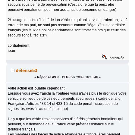
secours sous peine de prévarication (c'est à dire que tu peux être
poursuivi pénalement pour non assitance de personne en danger)
2/ l'usage des feux "bleu" de ton véhicule qui ont servi de protection, sauf
erreur de ma part, ne sont pas reconnus comme "légaux" sur le territoire
français (les feux de police/gendarmerie sont "rotatif" alors que ceux des
secours sont à "éclats")
cordialement
jean
IP archivée
défense53
«
Réponse #9 le:
19 février 2009, 16:10:46 »
Votre action est louable cependant :
Lorsque vous avez franchi la frontière vous n'aviez plus le droit que votre
véhicule soit équipé de ces équipements spécifiques. ( cadre de la loi
Française : Articles 433-14 et 433-15 du code pénal - usurpation de
signes réservés à l'autorité publique)
Il n'y a que les véhicules des services d'intérêts générals frontaliers qui
peuvent, sur demande de la France venir prêter assistance sur le
territorie français.
Les membres des forces de police étrangères et frontalières peuvent