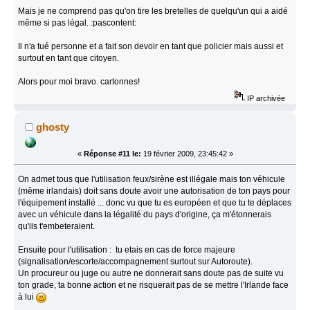
Mais je ne comprend pas qu'on tire les bretelles de quelqu'un qui a aidé
même si pas légal. :pascontent:
Il n'a tué personne et a fait son devoir en tant que policier mais aussi et
surtout en tant que citoyen.
Alors pour moi bravo. cartonnes!
IP archivée
ghosty
«
Réponse #11 le:
19 février 2009, 23:45:42 »
On admet tous que l'utilisation feux/sirène est illégale mais ton véhicule
(même irlandais) doit sans doute avoir une autorisation de ton pays pour
l'équipement installé ... donc vu que tu es européen et que tu te déplaces
avec un véhicule dans la légalité du pays d'origine, ça m'étonnerais
qu'ils t'embeteraient.
Ensuite pour l'utilisation : tu etais en cas de force majeure
(signalisation/escorte/accompagnement surtout sur Autoroute).
Un procureur ou juge ou autre ne donnerait sans doute pas de suite vu
ton grade, ta bonne action et ne risquerait pas de se mettre l'Irlande face
à lui