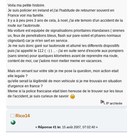
Voila ma petite histoire.
Je suis policier en ireland et j'ai l'habitude de retourner souvent en
France voir ma famille.
Il y a à peu pres 3 ans de cela, à noel, j'ai ete temoin d'un accident de la
route sur l'autoroute.
Ma voiture est equipée de signalisations prioritaires irlandaises ( sirenes
us, feux de penetrations bleus, flash sur pare-soleil et phares normaux
clignotant) car je m'en sert en service.
Je me suis donc garé sur lautoroute et allumé les differents dispositifs
puis j'ai appellé le 112 ( :-) ) ... - j'ai en suite servi d'escorte aux pompiers
(sans sirene) pour quelques kilometres avant de reprendre ma route,
content de moi, car j'adore mon metier meme en vacances.
Mais en venant sur votre site je me pose la question, mon action etait
elle legale ?
qu'elle serait la légitimité de mon vehicule si je me trouvais en situation
d'urgence en france ?
Meme si la police francaise etait bien hereuse de le trouver sur les lieux
de l'accident, je suis curieux de savoir
IP archivée
Rico14
«
Réponse #1 le:
15 août 2007, 07:02:40 »