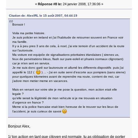
«
Réponse #8 le:
24 janvier 2008, 17:36:06 »
Citation de: AlexIRL le 15 août 2007, 04:44:19
Bonsoir !
Voila ma petite histoire.
Je suis policier en ireland et j'ai l'habitude de retourner souvent en France voir
ma famille.
Il y a à peu pres 3 ans de cela, à noel, j'ai ete temoin d'un accident de la route
sur l'autoroute.
Ma voiture est equipée de signalisations prioritaires irlandaises ( sirenes us,
feux de penetrations bleus, flash sur pare-soleil et phares normaux clignotant)
car je m'en sert en service.
Je me suis donc garé sur lautoroute et allumé les differents dispositifs puis j'ai
appellé le 112 (
) ... - j'ai en suite servi d'escorte aux pompiers (sans sirene)
pour quelques kilometres avant de reprendre ma route, content de moi, car
j'adore mon metier meme en vacances.
Mais en venant sur votre site je me pose la question, mon action etait elle
legale ?
qu'elle serait la légitimité de mon vehicule si je me trouvais en situation
d'urgence en france ?
Meme si la police francaise etait bien hereuse de le trouver sur les lieux de
l'accident, je suis curieux de savoir
Bonjour Alex,
1/ ton action en tant que citoyen est normale, tu as obligation de porter