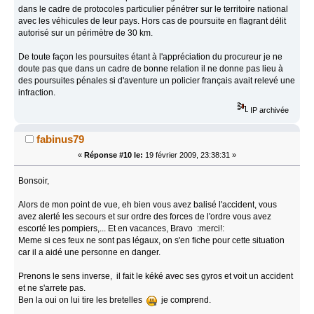
dans le cadre de protocoles particulier pénétrer sur le territoire national
avec les véhicules de leur pays. Hors cas de poursuite en flagrant délit
autorisé sur un périmètre de 30 km.
De toute façon les poursuites étant à l'appréciation du procureur je ne
doute pas que dans un cadre de bonne relation il ne donne pas lieu à
des poursuites pénales si d'aventure un policier français avait relevé une
infraction.
IP archivée
fabinus79
«
Réponse #10 le:
19 février 2009, 23:38:31 »
Bonsoir,
Alors de mon point de vue, eh bien vous avez balisé l'accident, vous
avez alerté les secours et sur ordre des forces de l'ordre vous avez
escorté les pompiers,... Et en vacances, Bravo :merci!:
Meme si ces feux ne sont pas légaux, on s'en fiche pour cette situation
car il a aidé une personne en danger.
Prenons le sens inverse, il fait le kéké avec ses gyros et voit un accident
et ne s'arrete pas.
Ben la oui on lui tire les bretelles
je comprend.