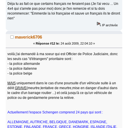
Déja tu as fait ce que certains français ne feraient pas (Je l'ai vecu ... Un
4x4 qui s'arrete pas pour moi) donc je t'en remercie et si tu dois
recommencer: "Emmerde la loi française et sauve un français ils te diront
rien"
IP archivée
maverick6706
«
Réponse #12 le:
24 août 2009, 22:04:10 »
voilà j'ai demandé à ma soeur qui est Officier de Police Judiciaire, donc
les seuls cas "d'étrangers" prioritaire sont :
- la police allemande
- la police italienne
- la police belge
MAIS
uniquement dans le cas d'une poursuite d'un véhicule suite à un
délit
GRAVE
(meurtre,tentative de meurtre,mise en danger d'autrui dans
le cadre d'un barrage routier ...) et celà jusqu'à ce qu'un véhicule de
police ou de gendarmerie prenne la relève.
Actuellement l'espace Schengen comprend 24 pays qui sont :
ALLEMAGNE, AUTRICHE, BELGIQUE, DANEMARK, ESPAGNE,
ESTONIE, FINLANDE, FRANCE, GRECE, HONGRIE, ISLANDE,ITALIE,