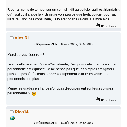
Rico : a moins de tomber sur un con, si il dit au policier qu'il est irlandais t
qu'il voit qu'il a aidé la victime, je vois pas ce que le-dit policier pourrait
lui faire... son pas cons, hein, ils tolèrent dans ce cas là a mon avis ...
IP archivée
AlexIRL
«
Réponse #3 le:
16 août 2007, 03:55:08 »
Merci de vos réponses !
Je suis effectivement "gradé" en irlande, c'est pour cela que ma voiture
personnelle est équipée. Je ne pense pas que les simples firefighters
puissent possédés leurs propres equipements sur leurs vehicules
personnels non plus.
Même les gradés en france n'ont pas d'équipement sur leurs voitures
personnelles ?
IP archivée
Rico14
«
Réponse #4 le:
16 août 2007, 06:58:30 »