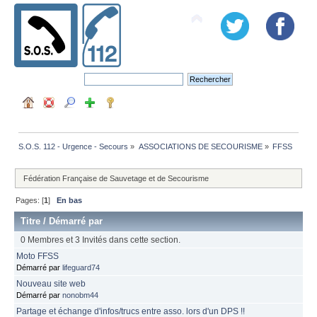
S.O.S. 112 - Urgence - Secours
»
ASSOCIATIONS DE SECOURISME
»
FFSS
Fédération Française de Sauvetage et de Secourisme
Pages: [
1
]
En bas
Titre
/
Démarré par
0 Membres et 3 Invités dans cette section.
Moto FFSS
Démarré par
lifeguard74
Nouveau site web
Démarré par
nonobm44
Partage et échange d'infos/trucs entre asso. lors d'un DPS !!