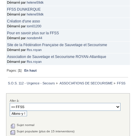
Démarré par
helene59dk
FFSS DUNKERQUE
Démarré par
helene59dk
Création d'une asso
Démarré par
tom01200
Pour en savoir plus sur la FFSS
Démarré par
nonobm44
Site de la Fédération Française de Sauvetage et Secourisme
Démarré par
ffss.royan
Association de Sauvetage et Secourisme ROYAN-Atlantique
Démarré par
ffss.royan
Pages: [
1
]
En haut
S.O.S. 112 - Urgence - Secours
»
ASSOCIATIONS DE SECOURISME
»
FFSS
Aller à:
Sujet normal
Sujet populaire (plus de 15 interventions)