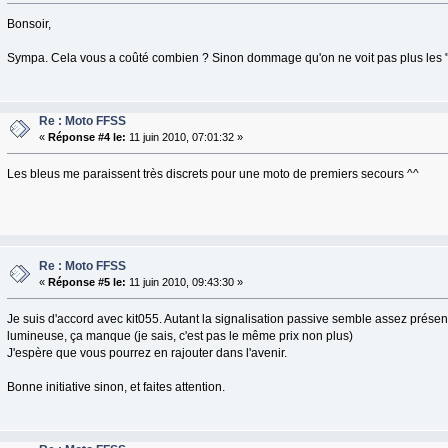
Bonsoir,
Sympa. Cela vous a coûté combien ? Sinon dommage qu'on ne voit pas plus les "
Re : Moto FFSS
«
Réponse #4 le:
11 juin 2010, 07:01:32 »
Les bleus me paraissent très discrets pour une moto de premiers secours ^^
Re : Moto FFSS
«
Réponse #5 le:
11 juin 2010, 09:43:30 »
Je suis d'accord avec kit055. Autant la signalisation passive semble assez présent
lumineuse, ça manque (je sais, c'est pas le même prix non plus)
J'espère que vous pourrez en rajouter dans l'avenir.
Bonne initiative sinon, et faites attention.