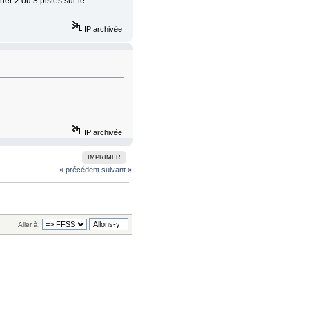
er 2 ou 3 pistes sur le
IP archivée
IP archivée
IMPRIMER
« précédent
suivant »
Aller à: