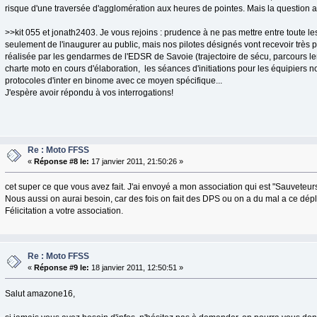
risque d'une traversée d'agglomération aux heures de pointes. Mais la question 
>>kit 055 et jonath2403. Je vous rejoins : prudence à ne pas mettre entre toute 
seulement de l'inaugurer au public, mais nos pilotes désignés vont recevoir très
réalisée par les gendarmes de l'EDSR de Savoie (trajectoire de sécu, parcours lent
charte moto en cours d'élaboration, les séances d'initiations pour les équipiers non
protocoles d'inter en binome avec ce moyen spécifique...
J'espère avoir répondu à vos interrogations!
Re : Moto FFSS
«
Réponse #8 le:
17 janvier 2011, 21:50:26 »
cet super ce que vous avez fait. J'ai envoyé a mon association qui est "Sauveteu
Nous aussi on aurai besoin, car des fois on fait des DPS ou on a du mal a ce dé
Félicitation a votre association.
Re : Moto FFSS
«
Réponse #9 le:
18 janvier 2011, 12:50:51 »
Salut amazone16,