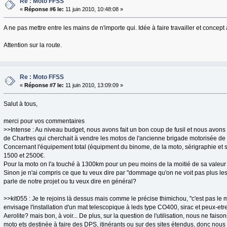
Re : Moto FFSS
«
Réponse #6 le:
11 juin 2010, 10:48:08 »
A ne pas mettre entre les mains de n'importe qui. Idée à faire travailler et concep
Attention sur la route.
Re : Moto FFSS
«
Réponse #7 le:
11 juin 2010, 13:09:09 »
Salut à tous,
merci pour vos commentaires
>>Intense : Au niveau budget, nous avons fait un bon coup de fusil et nous avons 
de Chartres qui cherchait à vendre les motos de l'ancienne brigade motorisée de 
Concernant l'équipement total (équipment du binome, de la moto, sérigraphie et si
1500 et 2500€.
Pour la moto on l'a touché à 1300km pour un peu moins de la moitié de sa valeur
Sinon je n'ai compris ce que tu veux dire par "dommage qu'on ne voit pas plus les 
parle de notre projet ou tu veux dire en général?
>>kit055 : Je te rejoins là dessus mais comme le précise thimichou, "c'est pas le
envisage l'installation d'un mat telescopique à leds type CO400, sirac et peux
Aerolite? mais bon, à voir... De plus, sur la question de l'utilisation, nous ne fais
moto ets destinée à faire des DPS, itinérants ou sur des sites étendus, donc n