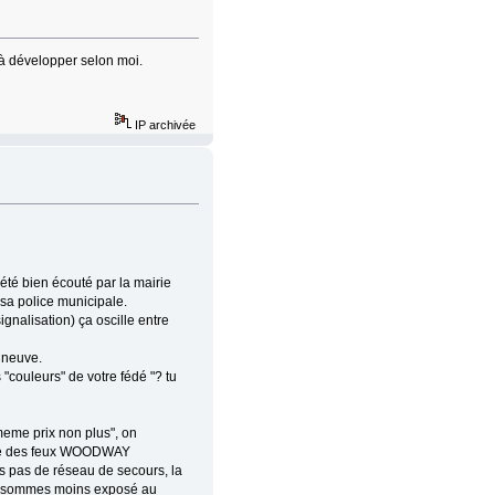
t à développer selon moi.
IP archivée
été bien écouté par la mairie
sa police municipale.
gnalisation) ça oscille entre
 neuve.
"couleurs" de votre fédé "? tu
 meme prix non plus", on
-etre des feux WOODWAY
ons pas de réseau de secours, la
ous sommes moins exposé au