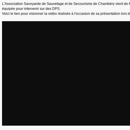
L'Association Savoyarde de Sauvetage et de Secourisme de Chambéry vient de fin
équipée pour intervenir sur des DPS.
Voici le lien pour visionner la vidéo réalisée à l'occasion de sa présentation lors