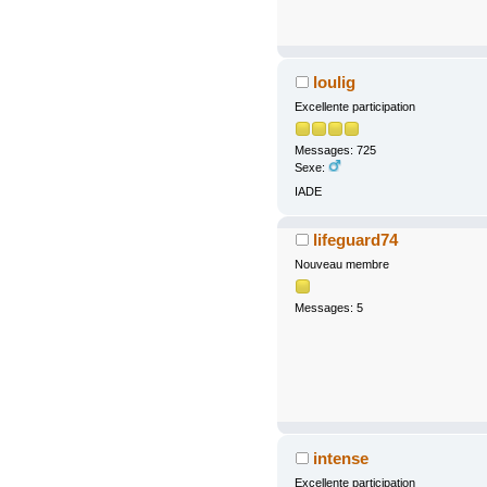
loulig
Excellente participation
Messages: 725
Sexe:
IADE
lifeguard74
Nouveau membre
Messages: 5
intense
Excellente participation