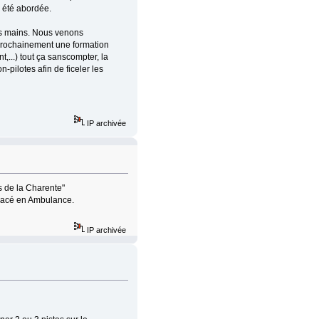
a été abordée.
les mains. Nous venons
 prochainement une formation
,...) tout ça sanscompter, la
-pilotes afin de ficeler les
IP archivée
rs de la Charente"
placé en Ambulance.
IP archivée