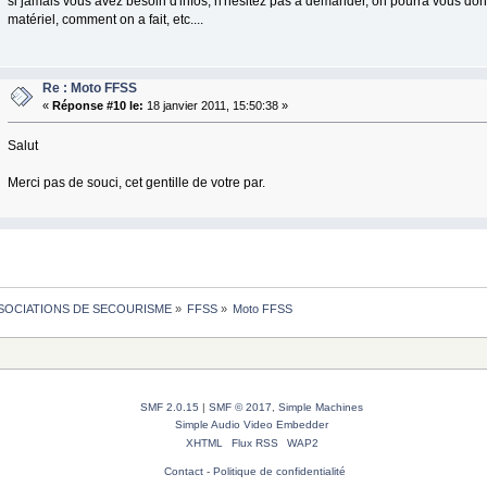
si jamais vous avez besoin d'infos, n'hésitez pas à demander, on pourra vous donn
matériel, comment on a fait, etc....
Re : Moto FFSS
«
Réponse #10 le:
18 janvier 2011, 15:50:38 »
Salut
Merci pas de souci, cet gentille de votre par.
SOCIATIONS DE SECOURISME
»
FFSS
»
Moto FFSS
SMF 2.0.15
|
SMF © 2017
,
Simple Machines
Simple Audio Video Embedder
XHTML
Flux RSS
WAP2
Contact
-
Politique de confidentialité