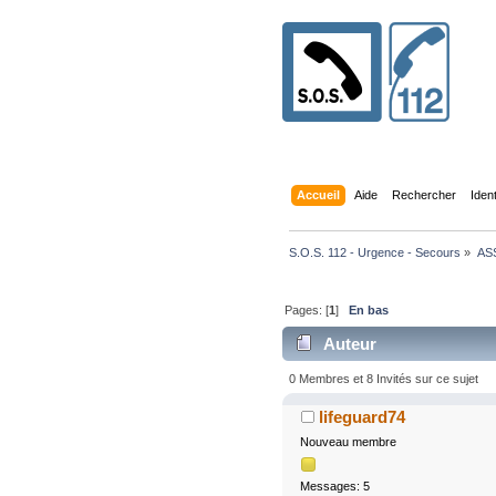
Accueil
Aide
Rechercher
Iden
S.O.S. 112 - Urgence - Secours
»
AS
Pages: [
1
]
En bas
Auteur
0 Membres et 8 Invités sur ce sujet
lifeguard74
Nouveau membre
Messages: 5