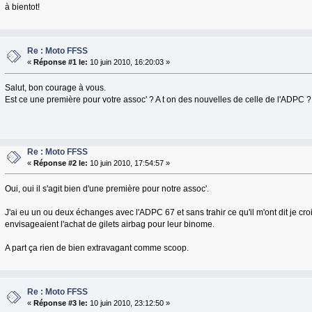
à bientot!
Re : Moto FFSS
«
Réponse #1 le:
10 juin 2010, 16:20:03 »
Salut, bon courage à vous.
Est ce une première pour votre assoc' ? A t on des nouvelles de celle de l'ADPC ?
Re : Moto FFSS
«
Réponse #2 le:
10 juin 2010, 17:54:57 »
Oui, oui il s'agit bien d'une première pour notre assoc'.
J'ai eu un ou deux échanges avec l'ADPC 67 et sans trahir ce qu'il m'ont dit je cr
envisageaient l'achat de gilets airbag pour leur binome.
A part ça rien de bien extravagant comme scoop.
Re : Moto FFSS
«
Réponse #3 le:
10 juin 2010, 23:12:50 »