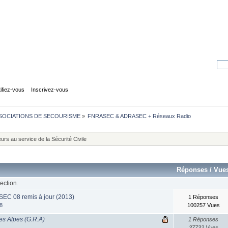
tifiez-vous
Inscrivez-vous
SOCIATIONS DE SECOURISME
»
FNRASEC & ADRASEC + Réseaux Radio
rs au service de la Sécurité Civile
Réponses
/
Vue
ection.
SEC 08 remis à jour (2013)
1 Réponses
8
100257 Vues
es Alpes (G.R.A)
1 Réponses
37732 Vues