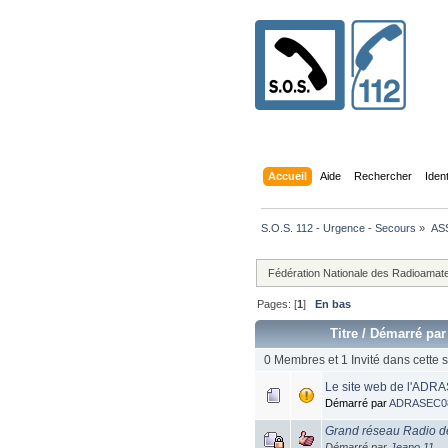
Accueil
Aide
Rechercher
Iden
S.O.S. 112 - Urgence - Secours
»
AS
Fédération Nationale des Radioamateu
Pages: [
1
]
En bas
Titre
/
Démarré par
0 Membres et 1 Invité dans cette s
Le site web de l'ADRA
Démarré par
ADRASEC0
Grand réseau Radio d
Démarré par
Jeano 11