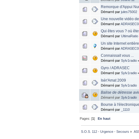
Remorque d'Appui Nu
Démarré par
jules75002
Une nouvelle vidéo d
Démarré par
ADRASEC0
Qui êtes vous ? où êt
Démarré par
UltimaRatio
Un site Internet entière
Démarré par
ADRASEC0
Connaissait vous ...
Démarré par
Sylv1radio
Gyro / ADRASEC
Démarré par
Sylv1radio
Isèr'Amat 2009
Démarré par
Sylv1radio
Balise de détresse avi
Démarré par
Sylv1radio
Bourse à l'électroniqu
Démarré par
_1110
Pages: [
1
]
En haut
S.O.S. 112 - Urgence - Secours
»
AS