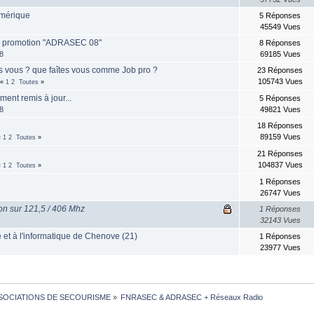
mérique
5 Réponses
45549 Vues
e promotion "ADRASEC 08"
8 Réponses
8
69185 Vues
es vous ? que faîtes vous comme Job pro ?
23 Réponses
105743 Vues
«
1
2
Toutes
»
ment remis à jour...
5 Réponses
8
49821 Vues
18 Réponses
89159 Vues
«
1
2
Toutes
»
21 Réponses
104837 Vues
«
1
2
Toutes
»
1 Réponses
26747 Vues
on sur 121,5 / 406 Mhz
1 Réponses
32143 Vues
e et à l'informatique de Chenove (21)
1 Réponses
23977 Vues
SOCIATIONS DE SECOURISME
»
FNRASEC & ADRASEC + Réseaux Radio