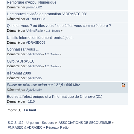
Remorque d'Appui Numérique
Démarré par
jules75002
Une nouvelle vidéo de promotion "ADRASEC 08"
Démarré par
ADRASEC08
Qui êtes vous ? où êtes vous ? que faîtes vous comme Job pro ?
Démarré par
UltimaRatio
«
1
2
Toutes
»
Un site Internet entièrement remis à jour...
Démarré par
ADRASEC08
Connaissait vous ...
Démarré par
Sylv1radio
«
1
2
Toutes
»
Gyro / ADRASEC
Démarré par
Sylv1radio
«
1
2
Toutes
»
Isèr'Amat 2009
Démarré par
Sylv1radio
Balise de détresse avion sur 121,5 / 406 Mhz
Démarré par
Sylv1radio
Bourse à l'électronique et à l'informatique de Chenove (21)
Démarré par
_1110
Pages: [
1
]
En haut
S.O.S. 112 - Urgence - Secours
»
ASSOCIATIONS DE SECOURISME
»
FNRASEC & ADRASEC + Réseaux Radio