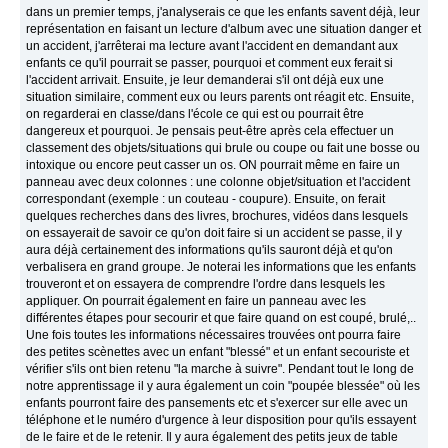
dans un premier temps, j'analyserais ce que les enfants savent déjà, leur
représentation en faisant un lecture d'album avec une situation danger et
un accident, j'arrêterai ma lecture avant l'accident en demandant aux
enfants ce qu'il pourrait se passer, pourquoi et comment eux ferait si
l'accident arrivait. Ensuite, je leur demanderai s'il ont déjà eux une
situation similaire, comment eux ou leurs parents ont réagit etc. Ensuite,
on regarderai en classe/dans l'école ce qui est ou pourrait être
dangereux et pourquoi. Je pensais peut-être après cela effectuer un
classement des objets/situations qui brule ou coupe ou fait une bosse ou
intoxique ou encore peut casser un os. ON pourrait même en faire un
panneau avec deux colonnes : une colonne objet/situation et l'accident
correspondant (exemple : un couteau - coupure). Ensuite, on ferait
quelques recherches dans des livres, brochures, vidéos dans lesquels
on essayerait de savoir ce qu'on doit faire si un accident se passe, il y
aura déjà certainement des informations qu'ils sauront déjà et qu'on
verbalisera en grand groupe. Je noterai les informations que les enfants
trouveront et on essayera de comprendre l'ordre dans lesquels les
appliquer. On pourrait également en faire un panneau avec les
différentes étapes pour secourir et que faire quand on est coupé, brulé,..
Une fois toutes les informations nécessaires trouvées ont pourra faire
des petites scènettes avec un enfant "blessé" et un enfant secouriste et
vérifier s'ils ont bien retenu "la marche à suivre". Pendant tout le long de
notre apprentissage il y aura également un coin "poupée blessée" où les
enfants pourront faire des pansements etc et s'exercer sur elle avec un
téléphone et le numéro d'urgence à leur disposition pour qu'ils essayent
de le faire et de le retenir. Il y aura également des petits jeux de table