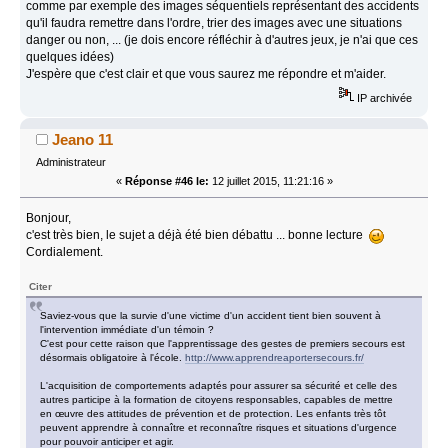
comme par exemple des images séquentiels représentant des accidents
qu'il faudra remettre dans l'ordre, trier des images avec une situations
danger ou non, ... (je dois encore réfléchir à d'autres jeux, je n'ai que ces
quelques idées)
J'espère que c'est clair et que vous saurez me répondre et m'aider.
IP archivée
Jeano 11
Administrateur
«
Réponse #46 le:
12 juillet 2015, 11:21:16 »
Bonjour,
c'est très bien, le sujet a déjà été bien débattu ... bonne lecture
Cordialement.
Citer
Saviez-vous que la survie d'une victime d'un accident tient bien souvent à
l'intervention immédiate d'un témoin ?
C'est pour cette raison que l'apprentissage des gestes de premiers secours est
désormais obligatoire à l'école.
http://www.apprendreaportersecours.fr/
L'acquisition de comportements adaptés pour assurer sa sécurité et celle des
autres participe à la formation de citoyens responsables, capables de mettre
en œuvre des attitudes de prévention et de protection. Les enfants très tôt
peuvent apprendre à connaître et reconnaître risques et situations d'urgence
pour pouvoir anticiper et agir.