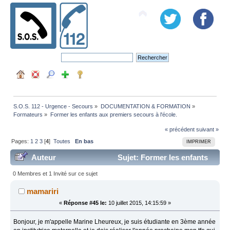
S.O.S. 112 - Urgence - Secours
»
DOCUMENTATION & FORMATION
»
Formateurs
»
Former les enfants aux premiers secours à l'école.
« précédent
suivant »
Pages:
1
2
3
[
4
]
Toutes
En bas
IMPRIMER
Auteur
Sujet: Former les enfants
aux premiers secours à l'école. (Lu 296317 fois)
0 Membres et 1 Invité sur ce sujet
mamariri
«
Réponse #45 le:
10 juillet 2015, 14:15:59 »
Bonjour, je m'appelle Marine Lheureux, je suis étudiante en 3ème année