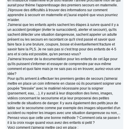
en institutrice maternelle et je dois réaliser l'année prochaine mon tfe qui
aurait pour thème l'apprentissage des premiers secours en maternelle.
J'éprouve des difficultés à trouver des informations sur comment
apprendre à secourir en maternelle et j'aurai espéré que vous pourriez
m'aider.
J'aimerai que les enfants après sachent les étapes à suivre quand il y a
un accident (protéger (éviter le surraccident), alerter et secourir), qu'ils
sachent détecter une situation dangereuse, sachent appeler un adulte
présent ou les secours en racontant ce qu'il s'est passé et savoir quoi
faire face à une brulure, coupure, bosse et éventuellement fracture et
savoir faire la PLS. Je ne sais pas si c'est trop pour des enfants de 4-5
ans et si cela est possible, qu'en pensez-vous?
J'aimerai trouver de la documentation pour les enfants de cet âge pour
qu'ils puissent s'informer et essayer de comprendre par eux-même
comment et quoi faire mais je ne sais pas où en trouver, auriez-vous une
idée?
Pour qu'ils arrivent à effectuer les premiers gestes de secours j'aimerai
mettre en place un coin infirmerie en classe où ils pourraient soigner une
poupée "blessée" avec le matériel nécessaire pour la soigner
(pansement, eau, ...), il y aurait à leur disposition des livres, images,
vidéos concernant le secourisme et je leur proposerai des petites
scènette de situations de danger. Il y aura également des petits jeux de
table sur le secourisme comme par exemple des images séquentiel d'un
accident ou repérer les images avec une situation dangereuse ou non,...
Pensez-vous que cette une bonne méthode ? Comment cela se passe-t-
il à la croix rouge quand vous avez des enfants si petit ?
Voici comment j'aimerai mettre ceci en place :