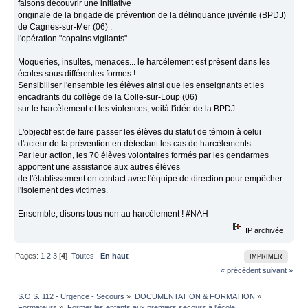
faisons découvrir une initiative
originale de la brigade de prévention de la délinquance juvénile (BPDJ)
de Cagnes-sur-Mer (06) :
l'opération "copains vigilants".
Moqueries, insultes, menaces... le harcèlement est présent dans les
écoles sous différentes formes !
Sensibiliser l'ensemble les élèves ainsi que les enseignants et les
encadrants du collège de la Colle-sur-Loup (06)
sur le harcèlement et les violences, voilà l'idée de la BPDJ.
L'objectif est de faire passer les élèves du statut de témoin à celui
d'acteur de la prévention en détectant les cas de harcèlements.
Par leur action, les 70 élèves volontaires formés par les gendarmes
apportent une assistance aux autres élèves
de l'établissement en contact avec l'équipe de direction pour empêcher
l'isolement des victimes.
Ensemble, disons tous non au harcèlement ! #NAH
IP archivée
Pages:
1
2
3
[
4
]
Toutes
En haut
IMPRIMER
« précédent
suivant »
S.O.S. 112 - Urgence - Secours
»
DOCUMENTATION & FORMATION
»
Formateurs
»
Former les enfants aux premiers secours à l'école.