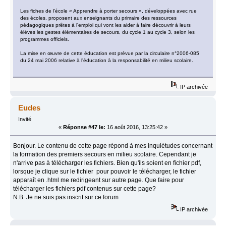
Les fiches de l'école « Apprendre à porter secours », développées avec rue
des écoles, proposent aux enseignants du primaire des ressources
pédagogiques prêtes à l'emploi qui vont les aider à faire découvrir à leurs
élèves les gestes élémentaires de secours, du cycle 1 au cycle 3, selon les
programmes officiels.
La mise en œuvre de cette éducation est prévue par la circulaire n°2006-085
du 24 mai 2006 relative à l'éducation à la responsabilité en milieu scolaire.
IP archivée
Eudes
Invité
«
Réponse #47 le:
16 août 2016, 13:25:42 »
Bonjour. Le contenu de cette page répond à mes inquiétudes concernant
la formation des premiers secours en milieu scolaire. Cependant je
n'arrive pas à télécharger les fichiers. Bien qu'ils soient en fichier pdf,
lorsque je clique sur le fichier pour pouvoir le télécharger, le fichier
apparaît en .html me redirigeant sur autre page. Que faire pour
télécharger les fichiers pdf contenus sur cette page?
N.B: Je ne suis pas inscrit sur ce forum
IP archivée