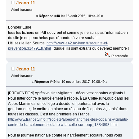
Jeano 11
Administrateur
«
Réponse #48 le:
16 août 2016, 18:44:40 »
Bonjour Eude,
tous les fichiers en Pdf s'ouvrent et comme je ne suis pas l'informaticien
du site je ne peux hélas pas répondre à votre souhait !
Utilisez le lien Source
http://www.ia42.ac-lyon.fr/securite-et-
prevention,314791,fr.html
duquel ils sont extraits ou devenez membre !
IP archivée
Jeano 11
Administrateur
«
Réponse #49 le:
10 novembre 2017, 10:08:49 »
[PREVENTION] Après voisins vigilants... découvrez copains vigilants !
Pour lutter contre le harcèlement à l'école, à La Colle-sur-Loup dans les
Alpes-Maritimes, un collège a décidé, en partenariat avec la
gendarmerie, de mettre en place un réseau de "copains vigilants" dans
toutes les classes. C'est une première en France.
http://www.francetvinfo.fr/societe/alpes-maritimes-des-copains-vigilants-
contre-le-harcelement-scolaire-a-la-colle-sur-loup_1884893.html
Pour la journée nationale contre le harcèlement scolaire, nous vous