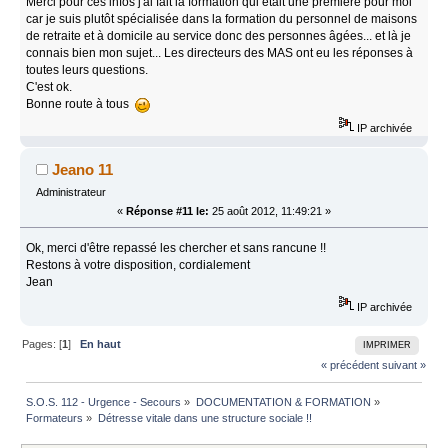
Merci pour ces infos j'ai fait la formation qui était une première pour moi
car je suis plutôt spécialisée dans la formation du personnel de maisons
de retraite et à domicile au service donc des personnes âgées... et là je
connais bien mon sujet... Les directeurs des MAS ont eu les réponses à
toutes leurs questions.
C'est ok.
Bonne route à tous
IP archivée
Jeano 11
Administrateur
«
Réponse #11 le:
25 août 2012, 11:49:21 »
Ok, merci d'être repassé les chercher et sans rancune !!
Restons à votre disposition, cordialement
Jean
IP archivée
Pages: [
1
]
En haut
IMPRIMER
« précédent
suivant »
S.O.S. 112 - Urgence - Secours
»
DOCUMENTATION & FORMATION
»
Formateurs
»
Détresse vitale dans une structure sociale !!