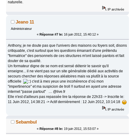
naturelle.
IP archivée
Jeano 11
Administrateur
«
Réponse #7 le:
16 juin 2012, 15:40:12 »
Anthony, je ne doute pas que l'univers des maisons ou foyers soit, disons
critiquable, c'est surtout que les questions émanant d'une prétendu
"formatrice" des personnels de ces structures m'ont laissé pantois et fait
douter de sa qualité.
Un formateur digne de se nom est sensé détenir le savoir qu'il
enseigne... il ne vient pas sur un site généraliste dédié aux activités de
secours chercher des réponses aléatoires mais va plutôt à la source
officielle
c'est à mes yeux une incohérence d’où mon
"impertinence" et ma suspicion de troll !! surtout en ayant une adresse
internet "passe partout" .... @live.fr
Elle n'est d'ailleurs pas repassée lire ta réponse de 22h33 -> Inscrite le:
11 Juin 2012, 14:38:21 -> Actif dernièrement : 12 Juin 2012, 10:14:18
IP archivée
Sebambul
«
Réponse #8 le:
19 juin 2012, 15:53:07 »