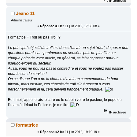
IP archivée
Jeano 11
Administrateur
«
Réponse #1 le:
11 juin 2012, 17:35:08 »
Formatrice = Troll ou pas Troll ?
Le principal objectif du troll est donc d'ouvrir un sujet "réel", de poser des
questions paraissant pertinentes ou sensées puis de pinailler sur
chaque point de votre article, en général, se faisant passer pour un
pseudo-expert du secteur.
Aussi, vous ne pouvez pas le contredire et vous ne voulez pas passer
pour le con de service !
On se dit que l’on a de la chance d’avoir un commentateur de haut
niveau, mais ensuite, ces chacals de troll s’intéressent à vous
personnellement et là, cela devient franchement glauque.
Ben moi j'appellerais le curé ou le rabbin voire le pasteur, le pope ou
l'imam à défaut la Police et je me tire
IP archivée
formatrice
«
Réponse #2 le:
11 juin 2012, 19:10:19 »