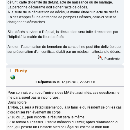
défunt, carte d'identité du défunt, acte de naissance ou de mariage.
La personne déclarante doit signer l'acte de décès.
À la suite de la déclaration de décès, la mairie établit un acte de décès.
En cas d'appel à une entreprise de pompes funèbres, celle-ci peut se
charger des démarches.
Si le décès survient à l'hôpital, la déclaration sera faite directement par
l'hôpital à la mairie du lieu du décès.
A noter : l'autorisation de fermeture du cercueil ne peut être délivrée que
sur présentation d'un certificat, établi par un médecin, attestant le décès.
IP archivée
Rusty
«
Réponse #6 le:
12 juin 2012, 22:33:17 »
Pour connaître un peu l'univers des MAS et assimilés, ces questions ne
me paraissent pas si incongrues...
Dans l'ordre
1/ Non, ça sera à l'établissement ou à la famille du résident selon les cas
d'organiser l'enlèvement du corps
2/ 18 ou 15, peu importe le résultat sera le même
3/ Je renvoi au dessus. C'est le médecin du smur, après réanimation ou
non, qui posera un Obstacle Medico Légal s'il estime la mort non