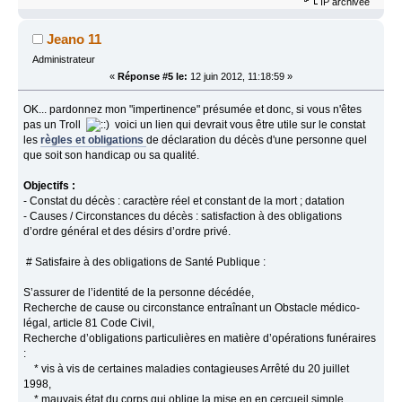
IP archivée
Jeano 11
Administrateur
«
Réponse #5 le:
12 juin 2012, 11:18:59 »
OK... pardonnez mon "impertinence" présumée et donc, si vous n'êtes
pas un Troll
voici un lien qui devrait vous être utile sur le constat
les
règles et obligations
de déclaration du décès d'une personne quel
que soit son handicap ou sa qualité.
Objectifs :
- Constat du décès : caractère réel et constant de la mort ; datation
- Causes / Circonstances du décès : satisfaction à des obligations
d’ordre général et des désirs d’ordre privé.
# Satisfaire à des obligations de Santé Publique :
S’assurer de l’identité de la personne décédée,
Recherche de cause ou circonstance entraînant un Obstacle médico-
légal, article 81 Code Civil,
Recherche d’obligations particulières en matière d’opérations funéraires
:
* vis à vis de certaines maladies contagieuses Arrêté du 20 juillet
1998,
* mauvais état du corps qui oblige la mise en en cercueil simple