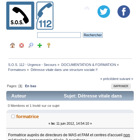
S.O.S. 112 - Urgence - Secours
»
DOCUMENTATION & FORMATION
»
Formateurs
»
Détresse vitale dans une structure sociale !!
« précédent
suivant »
Pages: [
1
]
En bas
IMPRIMER
Auteur
Sujet: Détresse vitale dans
une structure sociale !! (Lu 30506 fois)
0 Membres et 1 Invité sur ce sujet
formatrice
«
le:
11 juin 2012, 14:54:10 »
Formatrice auprès de directeurs de MAS et FAM et centres d'accueil
non