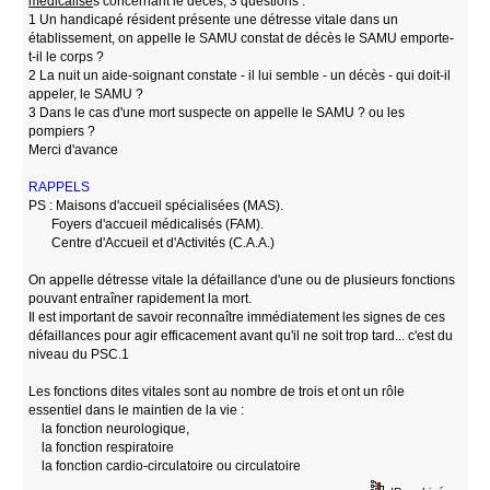
médicalisé
s concernant le décès, 3 questions :
1 Un handicapé résident présente une détresse vitale dans un
établissement, on appelle le SAMU constat de décès le SAMU emporte-
t-il le corps ?
2 La nuit un aide-soignant constate - il lui semble - un décès - qui doit-il
appeler, le SAMU ?
3 Dans le cas d'une mort suspecte on appelle le SAMU ? ou les
pompiers ?
Merci d'avance
RAPPELS
PS : Maisons d'accueil spécialisées (MAS).
Foyers d'accueil médicalisés (FAM).
Centre d'Accueil et d'Activités (C.A.A.)
On appelle détresse vitale la défaillance d'une ou de plusieurs fonctions
pouvant entraîner rapidement la mort.
Il est important de savoir reconnaître immédiatement les signes de ces
défaillances pour agir efficacement avant qu'il ne soit trop tard... c'est du
niveau du PSC.1
Les fonctions dites vitales sont au nombre de trois et ont un rôle
essentiel dans le maintien de la vie :
la fonction neurologique,
la fonction respiratoire
la fonction cardio-circulatoire ou circulatoire