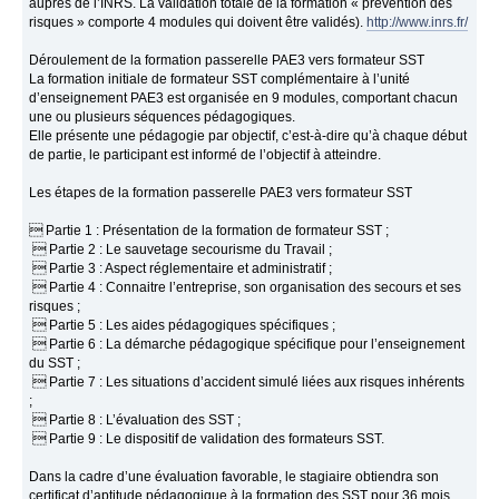
auprès de l’INRS. La validation totale de la formation « prévention des
risques » comporte 4 modules qui doivent être validés).
http://www.inrs.fr/
Déroulement de la formation passerelle PAE3 vers formateur SST
La formation initiale de formateur SST complémentaire à l’unité
d’enseignement PAE3 est organisée en 9 modules, comportant chacun
une ou plusieurs séquences pédagogiques.
Elle présente une pédagogie par objectif, c’est-à-dire qu’à chaque début
de partie, le participant est informé de l’objectif à atteindre.
Les étapes de la formation passerelle PAE3 vers formateur SST
 Partie 1 : Présentation de la formation de formateur SST ;
 Partie 2 : Le sauvetage secourisme du Travail ;
 Partie 3 : Aspect réglementaire et administratif ;
 Partie 4 : Connaitre l’entreprise, son organisation des secours et ses
risques ;
 Partie 5 : Les aides pédagogiques spécifiques ;
 Partie 6 : La démarche pédagogique spécifique pour l’enseignement
du SST ;
 Partie 7 : Les situations d’accident simulé liées aux risques inhérents
;
 Partie 8 : L’évaluation des SST ;
 Partie 9 : Le dispositif de validation des formateurs SST.
Dans la cadre d’une évaluation favorable, le stagiaire obtiendra son
certificat d’aptitude pédagogique à la formation des SST pour 36 mois.