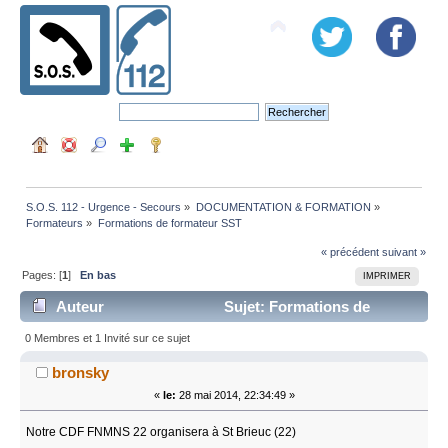
S.O.S. 112 - Urgence - Secours
»
DOCUMENTATION & FORMATION
»
Formateurs
»
Formations de formateur SST
« précédent
suivant »
Pages: [
1
]
En bas
IMPRIMER
Auteur
Sujet: Formations de
formateur SST (Lu 17198 fois)
0 Membres et 1 Invité sur ce sujet
bronsky
«
le:
28 mai 2014, 22:34:49 »
Notre CDF FNMNS 22 organisera à St Brieuc (22)