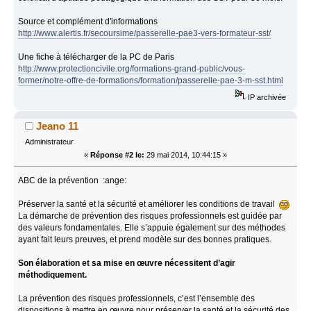
Source et complément d'informations
http://www.alertis.fr/secoursime/passerelle-pae3-vers-formateur-sst/
Une fiche à télécharger de la PC de Paris
http://www.protectioncivile.org/formations-grand-public/vous-
former/notre-offre-de-formations/formation/passerelle-pae-3-m-sst.html
IP archivée
Jeano 11
Administrateur
«
Réponse #2 le:
29 mai 2014, 10:44:15 »
ABC de la prévention :ange:
Préserver la santé et la sécurité et améliorer les conditions de travail
La démarche de prévention des risques professionnels est guidée par
des valeurs fondamentales. Elle s’appuie également sur des méthodes
ayant fait leurs preuves, et prend modèle sur des bonnes pratiques.
Son élaboration et sa mise en œuvre nécessitent d’agir
méthodiquement.
La prévention des risques professionnels, c’est l’ensemble des
dispositions à mettre en œuvre pour préserver la santé et la sécurité des