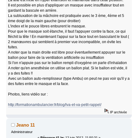
Il est possible en plus d'appliquer un masque avec insufflateur tout en
gardant la bascule en arrière.
La subluxation de la mâchoire est pratiquée avec le 3 ème, 4ème et 5
ème doigt de la main gauche (pour droitier)
L'index et le pouce libres entourent le masque.
Pour que le masque soit étanche, il faut l'appuyer contre la face, ce qui
fléchit la tête ! En maintenant l'appui sur la face tout en basculant le tout (
2 manœuvres qui semblent à premier vue incompatible, on évite les
fuites.
A noter que la main droite est libre pour éventuellement appuyer sur le
ballon pour faire de la ventilation artificielle ou insufflation
Si l'on n'appuie pas sur le ballon rempli d'oxygène on parle d'inhalation
A noter qu'en anesthésie on utilise un ballon plat. Si le ballon est vide, il
y a des fuites !!
Avec un ballon auto-remplisseur (type Ambu) on peut ne pas voir qu'il y a
des fuites entre le masque et la face.
Photos, liens vidéo sur :
http://formationambulancier.fr/blog/lva-et-va-petit-rappel/
IP archivée
Jeano 11
Administrateur
«
Réponse #1 le:
12 juin 2012, 11:50:31 »