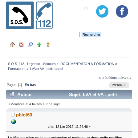
S.O.S. 112 - Urgence - Secours
»
DOCUMENTATION & FORMATION
»
Formateurs
»
LVA et VA : petit rappel
« précédent
suivant »
Pages: [
1
]
En bas
IMPRIMER
Auteur
Sujet: LVA et VA : petit
rappel (Lu 13007 fois)
0 Membres et 4 Invités sur ce sujet
pblot60
«
le:
12 juin 2012, 11:24:46 »
La tête est mise en hyper extension et maintenue dans cette position.