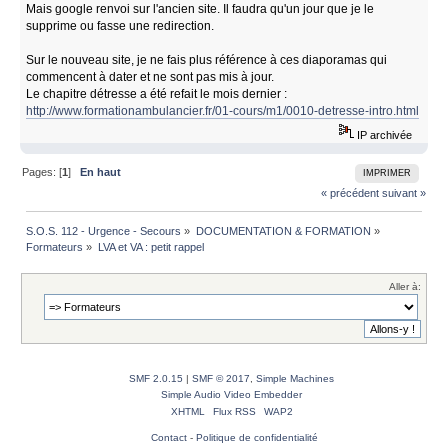
Mais google renvoi sur l'ancien site. Il faudra qu'un jour que je le
supprime ou fasse une redirection.
Sur le nouveau site, je ne fais plus référence à ces diaporamas qui
commencent à dater et ne sont pas mis à jour.
Le chapitre détresse a été refait le mois dernier :
http://www.formationambulancier.fr/01-cours/m1/0010-detresse-intro.html
IP archivée
Pages: [
1
]
En haut
IMPRIMER
« précédent
suivant »
S.O.S. 112 - Urgence - Secours
»
DOCUMENTATION & FORMATION
»
Formateurs
»
LVA et VA : petit rappel
Aller à:
SMF 2.0.15
|
SMF © 2017
,
Simple Machines
Simple Audio Video Embedder
XHTML
Flux RSS
WAP2
Contact
-
Politique de confidentialité