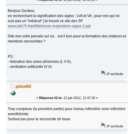
Bonjour Docteur,
en recherchant la signification des sigles : LVA et VA ; pour moi qui ne
suis pas un "médical" j'ai trouvé ce site des SP
www.sdis70.fr/pdf/detresse-respiratoire-aigue-2.ppt
Dite moi votre pensée sur lui... est il bon pour la formation des visiteurs et
membres secouristes ?
PS :
- libération des voies aériennes (L V A),
- ventilation artificielle (V A)
IP archivée
pblot60
«
Réponse #2 le:
12 juin 2012, 12:47:25 »
Trop complexe (la première partie) pour niveau infirmière voire infirmière
anesthésiste.
Surtout pas pour le secouriste de base.
IP archivée