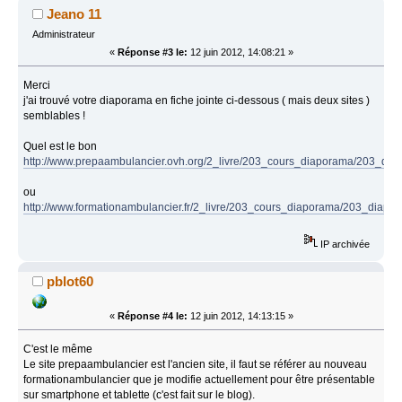
Jeano 11
Administrateur
«
Réponse #3 le:
12 juin 2012, 14:08:21 »
Merci
j'ai trouvé votre diaporama en fiche jointe ci-dessous ( mais deux sites )
semblables !
Quel est le bon
http://www.prepaambulancier.ovh.org/2_livre/203_cours_diaporama/203_di
ou
http://www.formationambulancier.fr/2_livre/203_cours_diaporama/203_diap
IP archivée
pblot60
«
Réponse #4 le:
12 juin 2012, 14:13:15 »
C'est le même
Le site prepaambulancier est l'ancien site, il faut se référer au nouveau
formationambulancier que je modifie actuellement pour être présentable
sur smartphone et tablette (c'est fait sur le blog).