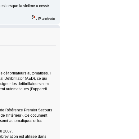
 lorsque la victime a cessé
IP archivée
 défibrillateurs automatisés. Il
l Defibrillator (AED), ce qui
signer les défibrillateurs semi-
ment automatiques (l’appareil
al de Référence Premier Secours
de l'intérieur). Ce document
s semi-automatiques et les
ai 2007.
bréviation est utilisée dans