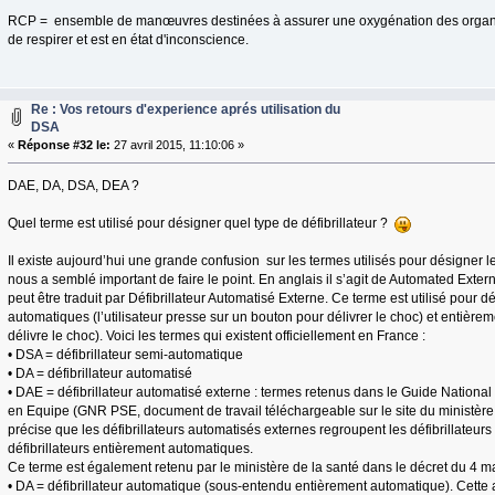
RCP = ensemble de manœuvres destinées à assurer une oxygénation des organes
de respirer et est en état d'inconscience.
Re : Vos retours d'experience aprés utilisation du
DSA
«
Réponse #32 le:
27 avril 2015, 11:10:06 »
DAE, DA, DSA, DEA ?
Quel terme est utilisé pour désigner quel type de défibrillateur ?
Il existe aujourd’hui une grande confusion sur les termes utilisés pour désigner les
nous a semblé important de faire le point. En anglais il s’agit de Automated Externa
peut être traduit par Défibrillateur Automatisé Externe. Ce terme est utilisé pour dé
automatiques (l’utilisateur presse sur un bouton pour délivrer le choc) et entière
délivre le choc). Voici les termes qui existent officiellement en France :
• DSA = défibrillateur semi-automatique
• DA = défibrillateur automatisé
• DAE = défibrillateur automatisé externe : termes retenus dans le Guide Nation
en Equipe (GNR PSE, document de travail téléchargeable sur le site du ministère 
précise que les défibrillateurs automatisés externes regroupent les défibrillateur
défibrillateurs entièrement automatiques.
Ce terme est également retenu par le ministère de la santé dans le décret du 4 m
• DA = défibrillateur automatique (sous-entendu entièrement automatique). Cette a