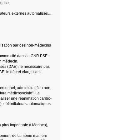
gence.
llateurs externes automatisés…
tilisation par des non-médecins
, comme cité dans le GNR PSE.
on médecin.
atisés (DAE) ne nécessaire pas
E, le décret élargissant
ersonnel, administratif ou non,
cture médicosociale". La
réaliser une réanimation cardio-
, défibrillateurs automatiques
a plus importante à Monaco),
tivement, de la même manière