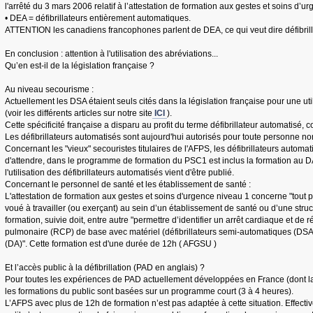
l'arrêté du 3 mars 2006 relatif à l’attestation de formation aux gestes et soins d’ur
• DEA = défibrillateurs entièrement automatiques.
ATTENTION les canadiens francophones parlent de DEA, ce qui veut dire défibri
En conclusion : attention à l'utilisation des abréviations...
Qu’en est-il de la législation française ?
Au niveau secourisme :
Actuellement les DSA étaient seuls cités dans la législation française pour une u
(voir les différents articles sur notre site
ICI
).
Cette spécificité française a disparu au profit du terme défibrillateur automatisé
Les défibrillateurs automatisés sont aujourd'hui autorisés pour toute personne n
Concernant les "vieux" secouristes titulaires de l'AFPS, les défibrillateurs autom
d'attendre, dans le programme de formation du PSC1 est inclus la formation au DA
l'utilisation des défibrillateurs automatisés vient d'être publié.
Concernant le personnel de santé et les établissement de santé :
L'attestation de formation aux gestes et soins d'urgence niveau 1 concerne "tout p
voué à travailler (ou exerçant) au sein d’un établissement de santé ou d’une stru
formation, suivie doit, entre autre "permettre d’identifier un arrêt cardiaque et de 
pulmonaire (RCP) de base avec matériel (défibrillateurs semi-automatiques (DSA)
(DA)". Cette formation est d'une durée de 12h ( AFGSU )
Et l’accès public à la défibrillation (PAD en anglais) ?
Pour toutes les expériences de PAD actuellement développées en France (dont l
les formations du public sont basées sur un programme court (3 à 4 heures).
L’AFPS avec plus de 12h de formation n’est pas adaptée à cette situation. Effec