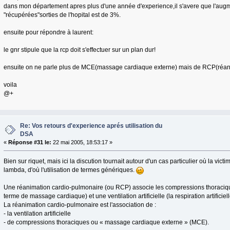
dans mon département apres plus d'une année d'experience,il s'avere que l'aug
"récupérées"sorties de l'hopital est de 3%.
ensuite pour répondre à laurent:
le gnr stipule que la rcp doit s'effectuer sur un plan dur!
ensuite on ne parle plus de MCE(massage cardiaque externe) mais de RCP(réan
voila
@+
Re: Vos retours d'experience aprés utilisation du
DSA
«
Réponse #31 le:
22 mai 2005, 18:53:17 »
Bien sur riquet, mais ici la discution tournait autour d'un cas particulier où la vic
lambda, d'où l'utilisation de termes génériques.
Une réanimation cardio-pulmonaire (ou RCP) associe les compressions thoraciq
terme de massage cardiaque) et une ventilation artificielle (la respiration artificie
La réanimation cardio-pulmonaire est l'association de :
- la ventilation artificielle
- de compressions thoraciques ou « massage cardiaque externe » (MCE).