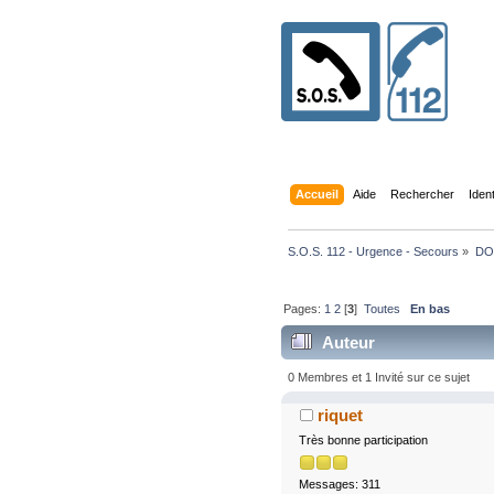
Accueil
Aide
Rechercher
Iden
S.O.S. 112 - Urgence - Secours
»
DO
Pages:
1
2
[
3
]
Toutes
En bas
Auteur
0 Membres et 1 Invité sur ce sujet
riquet
Très bonne participation
Messages: 311