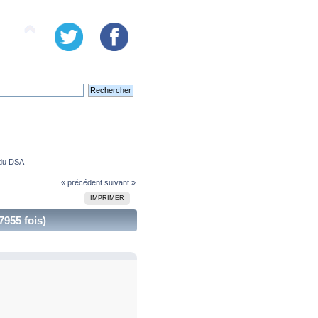
n du DSA
« précédent
suivant »
IMPRIMER
7955 fois)