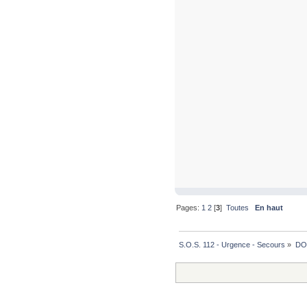
Pages:
1
2
[
3
]
Toutes
En haut
S.O.S. 112 - Urgence - Secours
»
DO