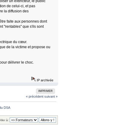
liser un extincteur, le public
tion de celui-ci, et pas
 la diffusion des
être faite aux personnes dont
nt "rentables" que s'ils sont
lectrique du cœur.
que de la victime et propose ou
pour délivrer le choc.
IP archivée
IMPRIMER
« précédent
suivant »
n du DSA
Aller à: