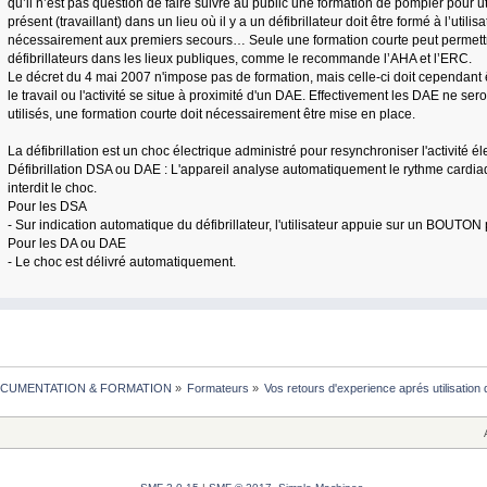
qu’il n’est pas question de faire suivre au public une formation de pompier pour uti
présent (travaillant) dans un lieu où il y a un défibrillateur doit être formé à l’utilisa
nécessairement aux premiers secours… Seule une formation courte peut permettre
défibrillateurs dans les lieux publiques, comme le recommande l’AHA et l’ERC.
Le décret du 4 mai 2007 n'impose pas de formation, mais celle-ci doit cependant 
le travail ou l'activité se situe à proximité d'un DAE. Effectivement les DAE ne sero
utilisés, une formation courte doit nécessairement être mise en place.
La défibrillation est un choc électrique administré pour resynchroniser l'activité é
Défibrillation DSA ou DAE : L'appareil analyse automatiquement le rythme cardia
interdit le choc.
Pour les DSA
- Sur indication automatique du défibrillateur, l'utilisateur appuie sur un BOUTON 
Pour les DA ou DAE
- Le choc est délivré automatiquement.
CUMENTATION & FORMATION
»
Formateurs
»
Vos retours d'experience aprés utilisatio