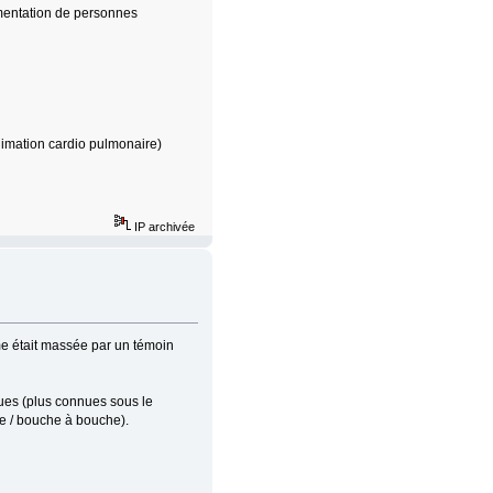
mentation de personnes
imation cardio pulmonaire)
IP archivée
time était massée par un témoin
ues (plus connues sous le
lle / bouche à bouche).