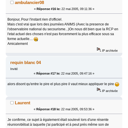
ambulancier08
«
Réponse #16 le:
22 mai 2005, 09:11:36 »
Bonjour, Pour l'instant rien d'officiel.
Mais c'est vrai que lors des journées ANIMS (Avec la presence de
l'observatoire national du secourisme...)On nous dit bien que la RCP en
l'etat actuel des choses n'est pas forcemment la plus efficace sous sa
forme actuelle....
Amicalement
IP archivée
requin blanc 04
Invité
«
Réponse #17 le:
22 mai 2005, 09:47:16 »
alors disont qu'entre le pire el plus pire il vaut mieux appliquer le pire
IP archivée
Laurent
«
Réponse #18 le:
22 mai 2005, 09:53:36 »
Je confirme, ce sujet à également était soulevé lors d'une résente
réunion/débat à laquelle j'ai participé et à peut prés même son de