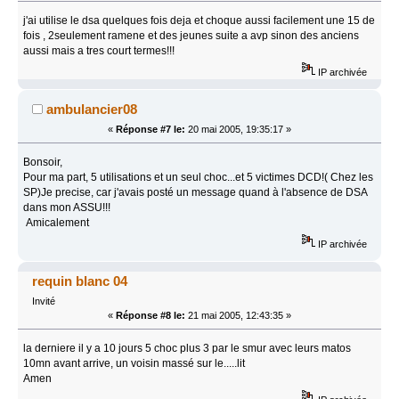
j'ai utilise le dsa quelques fois deja et choque aussi facilement une 15 de
fois , 2seulement ramene et des jeunes suite a avp sinon des anciens
aussi mais a tres court termes!!!
IP archivée
ambulancier08
«
Réponse #7 le:
20 mai 2005, 19:35:17 »
Bonsoir,
Pour ma part, 5 utilisations et un seul choc...et 5 victimes DCD!( Chez les
SP)Je precise, car j'avais posté un message quand à l'absence de DSA
dans mon ASSU!!!
Amicalement
IP archivée
requin blanc 04
Invité
«
Réponse #8 le:
21 mai 2005, 12:43:35 »
la derniere il y a 10 jours 5 choc plus 3 par le smur avec leurs matos
10mn avant arrive, un voisin massé sur le.....lit
Amen