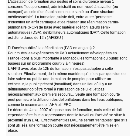
L'attestation de formation aux gestes et soins d'urgence niveau 1
concerne "tout personnel, administratif ou non, voué à travailler (ou
exerçant) au sein d’un établissement de santé ou d’une structure
médicosociale". La formation, suivie doit, entre autre "permettre
d’identifier un arrêt cardiaque et de réaliser une réanimation cardio-
pulmonaire (RCP) de base avec matériel (défibrillateurs semi-
automatiques (DSA), défibrillateurs automatiques (DA)". Cette formation
est d'une durée de 12h ( AFGSU )
Et l’accès public à la défibrillation (PAD en anglais) ?
Pour toutes les expériences de PAD actuellement développées en
France (dont la plus importante à Monaco), les formations du public sont
basées sur un programme court (3 à 4 heures).
L’AFPS avec plus de 12h de formation n’est pas adaptée à cette
situation. Effectivement, de la même manière qu’il n’est pas question de
faire suivre au public une formation de pompier pour utiliser un
extincteur, le public présent (travaillant) dans un lieu où il y a un
défibrillateur doit être formé à l’utilisation de celui-ci, et pas
nécessairement aux premiers secours… Seule une formation courte
peut permettre la diffusion des défibrillateurs dans les lieux publiques,
comme le recommande l’AHA et l’ERC.
Le décret du 4 mai 2007 n'impose pas de formation, mais celle-ci doit
cependant être faite aux personnes dont le travail ou l'activité se situe à
proximité d'un DAE. Effectivement les DAE ne seront "rentables" que s'ils
sont utilisés, une formation courte doit nécessairement être mise en
place.