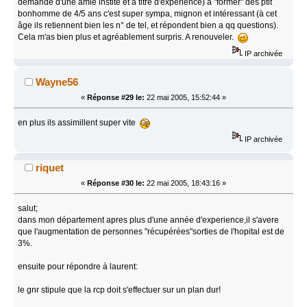
demande d'une amie instite et à titre d'expérience) à "former" des ptit
bonhomme de 4/5 ans c'est super sympa, mignon et intéressant (à cet
âge ils retiennent bien les n° de tel, et répondent bien a qq questions).
Cela m'as bien plus et agréablement surpris. A renouveler.
IP archivée
Wayne56
«
Réponse #29 le:
22 mai 2005, 15:52:44 »
en plus ils assimillent super vite
IP archivée
riquet
«
Réponse #30 le:
22 mai 2005, 18:43:16 »
salut;
dans mon département apres plus d'une année d'experience,il s'avere
que l'augmentation de personnes "récupérées"sorties de l'hopital est de
3%.
ensuite pour répondre à laurent:
le gnr stipule que la rcp doit s'effectuer sur un plan dur!