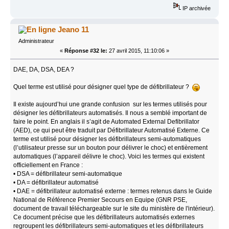
IP archivée
Jeano 11
Administrateur
«
Réponse #32 le:
27 avril 2015, 11:10:06 »
DAE, DA, DSA, DEA ?
Quel terme est utilisé pour désigner quel type de défibrillateur ?
Il existe aujourd’hui une grande confusion sur les termes utilisés pour
désigner les défibrillateurs automatisés. Il nous a semblé important de
faire le point. En anglais il s’agit de Automated External Defibrillator
(AED), ce qui peut être traduit par Défibrillateur Automatisé Externe. Ce
terme est utilisé pour désigner les défibrillateurs semi-automatiques
(l’utilisateur presse sur un bouton pour délivrer le choc) et entièrement
automatiques (l’appareil délivre le choc). Voici les termes qui existent
officiellement en France :
• DSA = défibrillateur semi-automatique
• DA = défibrillateur automatisé
• DAE = défibrillateur automatisé externe : termes retenus dans le Guide
National de Référence Premier Secours en Equipe (GNR PSE,
document de travail téléchargeable sur le site du ministère de l'intérieur).
Ce document précise que les défibrillateurs automatisés externes
regroupent les défibrillateurs semi-automatiques et les défibrillateurs