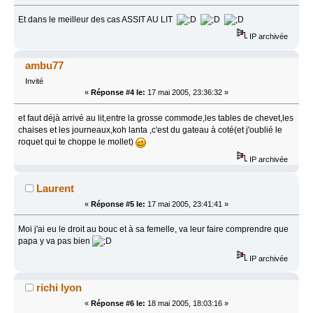
Et dans le meilleur des cas ASSIT AU LIT
IP archivée
ambu77
Invité
«
Réponse #4 le:
17 mai 2005, 23:36:32 »
et faut déjà arrivé au lit,entre la grosse commode,les tables de chevet,les
chaises et les journeaux,koh lanta ,c'est du gateau à coté(et j'oublié le
roquet qui te choppe le mollet)
IP archivée
Laurent
«
Réponse #5 le:
17 mai 2005, 23:41:41 »
Moi j'ai eu le droit au bouc et à sa femelle, va leur faire comprendre que
papa y va pas bien
IP archivée
richi lyon
«
Réponse #6 le:
18 mai 2005, 18:03:16 »