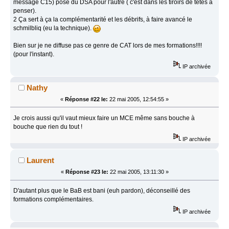
message C15) pose du DSA pour l'autre ( c'est dans les tiroirs de têtes à
penser).
2 Ça sert à ça la complémentarité et les débrifs, à faire avancé le
schmilbliq (eu la technique).
Bien sur je ne diffuse pas ce genre de CAT lors de mes formations!!!!
(pour l'instant).
IP archivée
Nathy
«
Réponse #22 le:
22 mai 2005, 12:54:55 »
Je crois aussi qu'il vaut mieux faire un MCE même sans bouche à
bouche que rien du tout !
IP archivée
Laurent
«
Réponse #23 le:
22 mai 2005, 13:11:30 »
D'autant plus que le BaB est bani (euh pardon), déconseillé des
formations complémentaires.
IP archivée