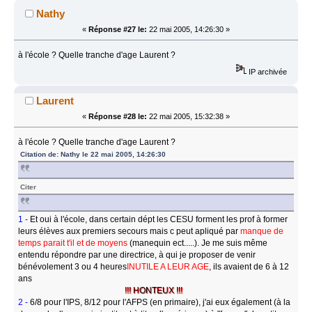
Nathy
«
Réponse #27 le:
22 mai 2005, 14:26:30 »
à l'école ? Quelle tranche d'age Laurent ?
IP archivée
Laurent
«
Réponse #28 le:
22 mai 2005, 15:32:38 »
à l'école ? Quelle tranche d'age Laurent ?
Citation de: Nathy le 22 mai 2005, 14:26:30
Citer
1 -
Et oui à l'école, dans certain dépt les CESU forment les prof à former
leurs élèves aux premiers secours mais c peut apliqué par
manque de
temps parait t'il et de moyens
(manequin ect.....). Je me suis même
entendu répondre par une directrice, à qui je proposer de venir
bénévolement 3 ou 4 heures
INUTILE A LEUR AGE
, ils avaient de 6 à 12
ans
!!! HONTEUX !!!
2 -
6/8 pour l'IPS, 8/12 pour l'AFPS (en primaire), j'ai eux également (à la