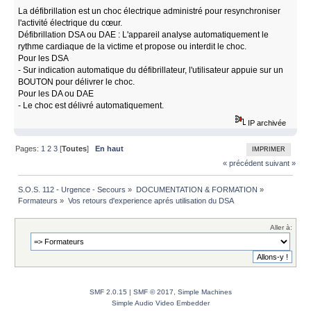
La défibrillation est un choc électrique administré pour resynchroniser
l'activité électrique du cœur.
Défibrillation DSA ou DAE : L'appareil analyse automatiquement le
rythme cardiaque de la victime et propose ou interdit le choc.
Pour les DSA
- Sur indication automatique du défibrillateur, l'utilisateur appuie sur un
BOUTON pour délivrer le choc.
Pour les DA ou DAE
- Le choc est délivré automatiquement.
IP archivée
Pages:
1
2
3
[
Toutes
]
En haut
IMPRIMER
« précédent
suivant »
S.O.S. 112 - Urgence - Secours
»
DOCUMENTATION & FORMATION
»
Formateurs
»
Vos retours d'experience aprés utilisation du DSA
Aller à:
SMF 2.0.15
|
SMF © 2017
,
Simple Machines
Simple Audio Video Embedder