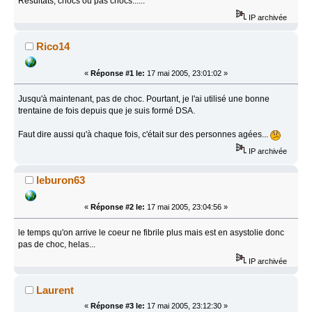
Résultats, chocs ou pas chocs......
IP archivée
Rico14
«
Réponse #1 le:
17 mai 2005, 23:01:02 »
Jusqu'à maintenant, pas de choc. Pourtant, je l'ai utilisé une bonne
trentaine de fois depuis que je suis formé DSA.
Faut dire aussi qu'à chaque fois, c'était sur des personnes agées...
IP archivée
leburon63
«
Réponse #2 le:
17 mai 2005, 23:04:56 »
le temps qu'on arrive le coeur ne fibrile plus mais est en asystolie donc
pas de choc, helas...
IP archivée
Laurent
«
Réponse #3 le:
17 mai 2005, 23:12:30 »