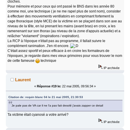
cloches.
Pour mémoire et pour ceux qui ont passé le BNS dans les année 80
comme moi, une technique ( je ne me rapel plus de sont nom), consister
à effectuer des mouvements ventilatoirs en comprimant fortement la
cage thoracique (style MCE) de la victime en se plaçant dans son axe au
niveau de la tête, en lui prenant les mains (avant bras) en croix, a les
ramenenant sur son thorax (au niveau de la zone d'appuis actuelle) et a
relâcher "violament" (inspirations / expiration).
La RCP à l'époque n'était pas au programme, il fallait suivre le
complément ranimation. J'en rit encore.
C'était assez sportif et peux efficace à en croire les formateurs de
l'époques, je regarde dans mes vieux grimoires pour vous trouver le nom
de cette fameuse
technique
IP archivée
Laurent
«
Réponse #19 le:
22 mai 2005, 09:56:34 »
Citation de: requin blanc 04 le 21 mai 2005, 21:30:53
Je pale pas de VA car il ne l'a pas fait desolé j'avais zapper ce detail
Ta victime était cyanosé a votre arrivé?
IP archivée