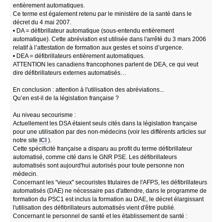
entièrement automatiques.
Ce terme est également retenu par le ministère de la santé dans le
décret du 4 mai 2007.
• DA = défibrillateur automatique (sous-entendu entièrement
automatique). Cette abréviation est utilisée dans l'arrêté du 3 mars 2006
relatif à l’attestation de formation aux gestes et soins d’urgence.
• DEA = défibrillateurs entièrement automatiques.
ATTENTION les canadiens francophones parlent de DEA, ce qui veut
dire défibrillateurs externes automatisés…
En conclusion : attention à l'utilisation des abréviations...
Qu’en est-il de la législation française ?
Au niveau secourisme :
Actuellement les DSA étaient seuls cités dans la législation française
pour une utilisation par des non-médecins (voir les différents articles sur
notre site
ICI
).
Cette spécificité française a disparu au profit du terme défibrillateur
automatisé, comme cité dans le GNR PSE. Les défibrillateurs
automatisés sont aujourd'hui autorisés pour toute personne non
médecin.
Concernant les "vieux" secouristes titulaires de l'AFPS, les défibrillateurs
automatisés (DAE) ne nécessaire pas d'attendre, dans le programme de
formation du PSC1 est inclus la formation au DAE, le décret élargissant
l'utilisation des défibrillateurs automatisés vient d'être publié.
Concernant le personnel de santé et les établissement de santé :