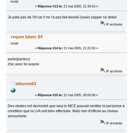
Invité
«
Réponse #13 le:
21 mai 2005, 21:30:53 »
Je pale pas de VA car il ne l'a pas fait desolé j'avais zapper ce detail
IP archivée
requin blanc 04
Invité
«
Réponse #14 le:
21 mai 2005, 21:31:50 »
parle(pardon)
d'ac avec toi wayne
IP archivée
leburon63
«
Réponse #15 le:
22 mai 2005, 09:05:58 »
Des etudes ont demontré que seul le MCE pouvait ventiler la personne à
condition que la LVA soit bien effectuée. Mais rien d'officiel au niveau
secourisme.
IP archivée