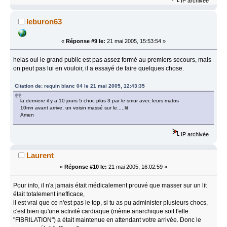
IP archivée
leburon63
«
Réponse #9 le:
21 mai 2005, 15:53:54 »
helas oui le grand public est pas assez formé au premiers secours, mais
on peut pas lui en vouloir, il a essayé de faire quelques chose.
Citation de: requin blanc 04 le 21 mai 2005, 12:43:35
la derniere il y a 10 jours 5 choc plus 3 par le smur avec leurs matos
10mn avant arrive, un voisin massé sur le.....lit
Amen
IP archivée
Laurent
«
Réponse #10 le:
21 mai 2005, 16:02:59 »
Pour info, il n'a jamais était médicalement prouvé que masser sur un lit
était totalement inefficace,
il est vrai que ce n'est pas le top, si tu as pu administer plusieurs chocs,
c'est bien qu'une activité cardiaque (mème anarchique soit t'elle
"FIBRILATION") a était maintenue en attendant votre arrivée. Donc le