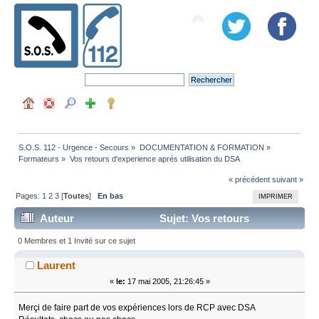
S.O.S. 112 - Urgence - Secours
»
DOCUMENTATION & FORMATION
»
Formateurs
»
Vos retours d'experience aprés utilisation du DSA
« précédent
suivant »
Pages:
1
2
3
[
Toutes
]
En bas
IMPRIMER
Auteur
Sujet: Vos retours
d'experience aprés utilisation du DSA (Lu 67985 fois)
0 Membres et 1 Invité sur ce sujet
Laurent
«
le:
17 mai 2005, 21:26:45 »
Merçi de faire part de vos expériences lors de RCP avec DSA