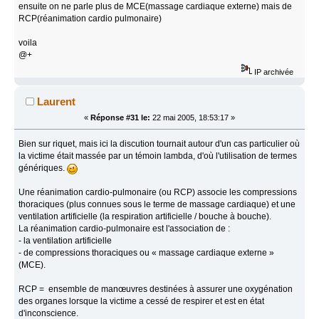
ensuite on ne parle plus de MCE(massage cardiaque externe) mais de
RCP(réanimation cardio pulmonaire)
voila
@+
IP archivée
Laurent
«
Réponse #31 le:
22 mai 2005, 18:53:17 »
Bien sur riquet, mais ici la discution tournait autour d'un cas particulier où
la victime était massée par un témoin lambda, d'où l'utilisation de termes
génériques.
Une réanimation cardio-pulmonaire (ou RCP) associe les compressions
thoraciques (plus connues sous le terme de massage cardiaque) et une
ventilation artificielle (la respiration artificielle / bouche à bouche).
La réanimation cardio-pulmonaire est l'association de :
- la ventilation artificielle
- de compressions thoraciques ou « massage cardiaque externe »
(MCE).
RCP = ensemble de manœuvres destinées à assurer une oxygénation
des organes lorsque la victime a cessé de respirer et est en état
d'inconscience.