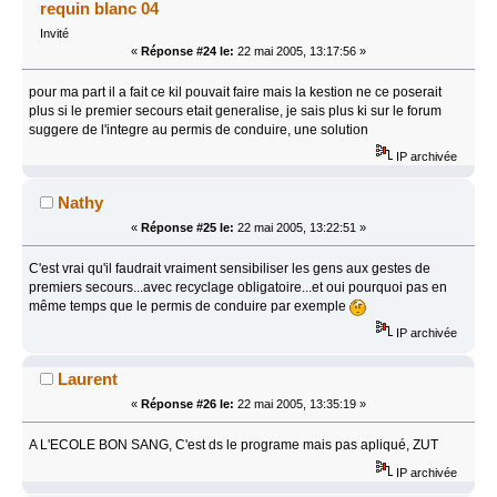
requin blanc 04
Invité
«
Réponse #24 le:
22 mai 2005, 13:17:56 »
pour ma part il a fait ce kil pouvait faire mais la kestion ne ce poserait
plus si le premier secours etait generalise, je sais plus ki sur le forum
suggere de l'integre au permis de conduire, une solution
IP archivée
Nathy
«
Réponse #25 le:
22 mai 2005, 13:22:51 »
C'est vrai qu'il faudrait vraiment sensibiliser les gens aux gestes de
premiers secours...avec recyclage obligatoire...et oui pourquoi pas en
même temps que le permis de conduire par exemple
IP archivée
Laurent
«
Réponse #26 le:
22 mai 2005, 13:35:19 »
A L'ECOLE BON SANG, C'est ds le programe mais pas apliqué, ZUT
IP archivée