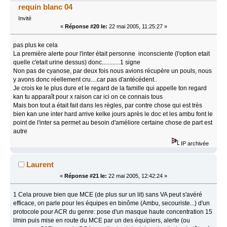
requin blanc 04
Invité
«
Réponse #20 le:
22 mai 2005, 11:25:27 »
pas plus ke cela
La première alerte pour l'inter était personne inconsciente (l'option etait
quelle c'etait urine dessus) donc............1 signe
Non pas de cyanose, par deux fois nous avions récupère un pouls, nous
y avons donc réellement cru....car pas d'antécédent..
Je crois ke le plus dure et le regard de la famille qui appelle ton regard
kan tu apparaît pour x raison car ici on ce connais tous
Mais bon tout a était fait dans les règles, par contre chose qui est très
bien kan une inter hard arrive kelke jours après le doc et les ambu font le
point de l'inter sa permet au besoin d'améliore certaine chose de part est
autre
IP archivée
Laurent
«
Réponse #21 le:
22 mai 2005, 12:42:24 »
1 Cela prouve bien que MCE (de plus sur un lit) sans VA peut s'avéré
efficace, on parle pour les équipes en binôme (Ambu, secouriste...) d'un
protocole pour ACR du genre: pose d'un masque haute concentration 15
l/min puis mise en route du MCE par un des équipiers, alerte (ou