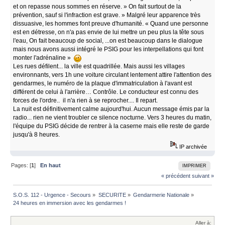
et on repasse nous sommes en réserve. » On fait surtout de la
prévention, sauf si l'infraction est grave. » Malgré leur apparence très
dissuasive, les hommes font preuve d'humanité. « Quand une personne
est en détresse, on n'a pas envie de lui mettre un peu plus la tête sous
l'eau, On fait beaucoup de social, ...on est beaucoup dans le dialogue
mais nous avons aussi intégré le PSIG pour les interpellations qui font
monter l'adrénaline »
Les rues défilent... la ville est quadrillée. Mais aussi les villages
environnants, vers 1h une voiture circulant lentement attire l'attention des
gendarmes, le numéro de la plaque d'immatriculation à l'avant est
différent de celui à l'arrière… Contrôle. Le conducteur est connu des
forces de l'ordre.. il n'a rien à se reprocher.... Il repart.
La nuit est définitivement calme aujourd'hui. Aucun message émis par la
radio... rien ne vient troubler ce silence nocturne. Vers 3 heures du matin,
l'équipe du PSIG décide de rentrer à la caserne mais elle reste de garde
jusqu'à 8 heures.
IP archivée
Pages: [
1
]
En haut
IMPRIMER
« précédent
suivant »
S.O.S. 112 - Urgence - Secours
»
SECURITE
»
Gendarmerie Nationale
»
24 heures en immersion avec les gendarmes !
Aller à: