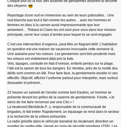
Chaque jour ou la nuit, des dizaines de gendarmes assurent la sécurité
des citoyens
Reportage d'une nuit en immersion au sein de leurs patrouilles... Une
nuit blanche pas tout à fait comme les autres… avec les hommes et
femmes en bleu à la carrure aussi impressionnante que leur
armement… Thibaut et Claire les ont suivi pour vous dans leur mission
principale, servir leur corps d’armée pour lequel ils se sont engagés.
C’est une intervention d’urgence, peut-être un flagrant délit. L’habitation
en question est une maison de vacances inoccupée cette semaine là.
Une aubaine pour les voleurs. Les gendarmes sont très prudents mais
les voleurs ont visiblement déjà pris la fuite.
Vols, tapages, conduite en état d’ivresse, enfants perdus sur la plage,
l’été est la saison de tous les dangers. En Vendée, près de la moitié des
délits sont commis en été. Pour faire face, la gendarmerie double ici ses
effectifs. Objectif, afficher l’uniforme partout pour interpeller, mais surtout
dissuader et prévenir...
22 heures un samedi de l'année comme tant d'autres, un homme se
présente devant les grilles de la caserne de gendarmerie. Il boite, «Je
viens de me faire renverser par une Clio.» !
La lieutenant Bénédicte P...s, responsable de la communauté de
brigades, le fait entrer. Rapidement, un équipage se rend dans le secteur
à la recherche de la voiture présumée.
La radio grésille dans le véhicule banalisé du lieutenant, direction un
quartier du centre-ville classé en zone de sécurité prioritaire (ZSP). Les