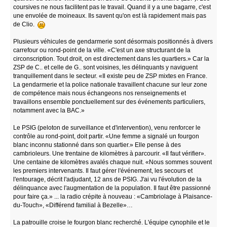
coursives ne nous facilitent pas le travail. Quand il y a une bagarre, c'est
une envolée de moineaux. Ils savent qu'on est là rapidement mais pas
de Clio.
Plusieurs véhicules de gendarmerie sont désormais positionnés à divers
carrefour ou rond-point de la ville. «C'est un axe structurant de la
circonscription. Tout droit, on est directement dans les quartiers.» Car la
ZSP de C.. et celle de G.. sont voisines, les délinquants y naviguent
tranquillement dans le secteur. «Il existe peu de ZSP mixtes en France.
La gendarmerie et la police nationale travaillent chacune sur leur zone
de compétence mais nous échangeons nos renseignements et
travaillons ensemble ponctuellement sur des événements particuliers,
notamment avec la BAC.»
Le PSIG (peloton de surveillance et d'intervention), venu renforcer le
contrôle au rond-point, doit partir. «Une femme a signalé un fourgon
blanc inconnu stationné dans son quartier.» Elle pense à des
cambrioleurs. Une trentaine de kilomètres à parcourir. «Il faut vérifier».
Une centaine de kilomètres avalés chaque nuit. «Nous sommes souvent
les premiers intervenants. Il faut gérer l'événement, les secours et
l'entourage, décrit l'adjudant, 12 ans de PSIG. J'ai vu l'évolution de la
délinquance avec l'augmentation de la population. Il faut être passionné
pour faire ça.» ... la radio crépite à nouveau : «Cambriolage à Plaisance-
du-Touch», «Différend familial à Bezelle»…
La patrouille croise le fourgon blanc recherché. L'équipe cynophile et le