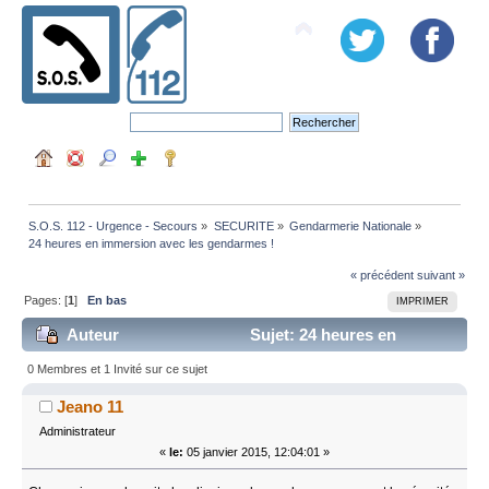
S.O.S. 112 - Urgence - Secours
»
SECURITE
»
Gendarmerie Nationale
»
24 heures en immersion avec les gendarmes !
« précédent
suivant »
Pages: [
1
]
En bas
IMPRIMER
Auteur
Sujet: 24 heures en
immersion avec les gendarmes ! (Lu 4119 fois)
0 Membres et 1 Invité sur ce sujet
Jeano 11
Administrateur
«
le:
05 janvier 2015, 12:04:01 »