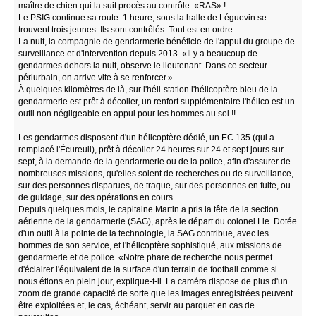
maître de chien qui la suit procès au contrôle. «RAS» !
Le PSIG continue sa route. 1 heure, sous la halle de Léguevin se
trouvent trois jeunes. Ils sont contrôlés. Tout est en ordre.
La nuit, la compagnie de gendarmerie bénéficie de l'appui du groupe de
surveillance et d'intervention depuis 2013. «Il y a beaucoup de
gendarmes dehors la nuit, observe le lieutenant. Dans ce secteur
périurbain, on arrive vite à se renforcer.»
À quelques kilomètres de là, sur l'héli-station l'hélicoptère bleu de la
gendarmerie est prêt à décoller, un renfort supplémentaire l'hélico est un
outil non négligeable en appui pour les hommes au sol !!
Les gendarmes disposent d'un hélicoptère dédié, un EC 135 (qui a
remplacé l'Écureuil), prêt à décoller 24 heures sur 24 et sept jours sur
sept, à la demande de la gendarmerie ou de la police, afin d'assurer de
nombreuses missions, qu'elles soient de recherches ou de surveillance,
sur des personnes disparues, de traque, sur des personnes en fuite, ou
de guidage, sur des opérations en cours.
Depuis quelques mois, le capitaine Martin a pris la tête de la section
aérienne de la gendarmerie (SAG), après le départ du colonel Lie. Dotée
d'un outil à la pointe de la technologie, la SAG contribue, avec les
hommes de son service, et l'hélicoptère sophistiqué, aux missions de
gendarmerie et de police. «Notre phare de recherche nous permet
d'éclairer l'équivalent de la surface d'un terrain de football comme si
nous étions en plein jour, explique-t-il. La caméra dispose de plus d'un
zoom de grande capacité de sorte que les images enregistrées peuvent
être exploitées et, le cas, échéant, servir au parquet en cas de