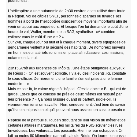
poursuites».
L'hélicoptère a une autonomie de 2h30 environ et est utilisé dans toute
la Région. Vol de câbles SNCF, personnes disparues ou fuyards, les
hommes à bord de l'hélicoptère disposent de moyens importants afin de
venir en appui aux enquêteurs. Et lorsque l'on lui demande le coût d'une
heure de vol, Walter, membre de la SAG, synthétise : «A combien
estimez-vous le coût d'une vie ? »
Sur 24h, chaque jour ou nuit et à chaque moment, divers équipages de
gendarmerie veillent à la sécurité des habitants. De nombreux moyens
en hommes et matériels sont mis en place afin d'assurer ces missions,
notamment la nuit.
23h15, Arrêt aux urgences de l'hôpital. Une étape obligatoire aux yeux
de Régis : « On est souvent sollicité. Il y a eu des incidents, ici, constate
le sous-officier. Dernièrement, une famille s'en est prise à une femme
médecin… ».
Mais ce soir-là, le calme règne à l'hôpital. C'est le docteur B... qui est de
garde. Est-ce que ce colosse de près de deux mètres est rassuré par
leur présence ? « Ça nous rassure quand ils partent, rigole-t-il. Ils
viennent vérifier si on travaille ! Non, sérieusement, c'est bien de savoir
qu'ils ne sont pas loin et qu'il peuvent nous assister en cas de besoin »
Reprise de la patrouille. Tout en discutant de leur vision du métier et de
certaines affaires marquantes, les militaires du PSIG scrutent les rues
brivadoises. Les voitures.... Les passants. Rien ne leur échappe. « On
fait au moins 80 kilomètres par nuit, calcule Régis. On tourne, on passe