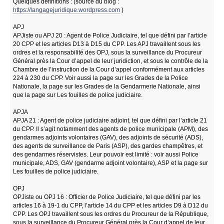
Quelques définitions : (source du blog :
https://langagejuridique.wordpress.com
)
APJ
APJiste ou APJ 20 : Agent de Police Judiciaire, tel que défini par l’article
20 CPP et les articles D13 à D15 du CPP. Les APJ travaillent sous les
ordres et la responsabilité des OPJ, sous la surveillance du Procureur
Général près la Cour d’appel de leur juridiction, et sous le contrôle de la
Chambre de l’instruction de la Cour d’appel conformément aux articles
224 à 230 du CPP. Voir aussi la page sur les Grades de la Police
Nationale, la page sur les Grades de la Gendarmerie Nationale, ainsi
que la page sur Les fouilles de police judiciaire.
APJA
APJA 21 : Agent de police judiciaire adjoint, tel que défini par l’article 21
du CPP. Il s’agit notamment des agents de police municipale (APM), des
gendarmes adjoints volontaires (GAV), des adjoints de sécurité (ADS),
des agents de surveillance de Paris (ASP), des gardes champêtres, et
des gendarmes réservistes. Leur pouvoir est limité : voir aussi Police
municipale, ADS, GAV (gendarme adjoint volontaire), ASP et la page sur
Les fouilles de police judiciaire.
OPJ
OPJiste ou OPJ 16 : Officier de Police Judiciaire, tel que défini par les
articles 16 à 19-1 du CPP, l’article 14 du CPP et les articles D9 à D12 du
CPP. Les OPJ travaillent sous les ordres du Procureur de la République,
sous la surveillance du Procureur Général près la Cour d’appel de leur