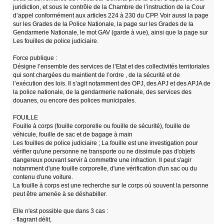
juridiction, et sous le contrôle de la Chambre de l’instruction de la Cour
d’appel conformément aux articles 224 à 230 du CPP. Voir aussi la page
sur les Grades de la Police Nationale, la page sur les Grades de la
Gendarmerie Nationale, le mot GAV (garde à vue), ainsi que la page sur
Les fouilles de police judiciaire.
Force publique :
Désigne l’ensemble des services de l’Etat et des collectivités territoriales
qui sont chargées du maintient de l’ordre , de la sécurité et de
l’exécution des lois. Il s’agit notamment des OPJ, des APJ et des APJA de
la police nationale, de la gendarmerie nationale, des services des
douanes, ou encore des polices municipales.
FOUILLE
Fouille à corps (fouille corporelle ou fouille de sécurité), fouille de
véhicule, fouille de sac et de bagage à main
Les fouilles de police judiciaire ; La fouille est une investigation pour
vérifier qu'une personne ne transporte ou ne dissimule pas d'objets
dangereux pouvant servir à commettre une infraction. Il peut s'agir
notamment d'une fouille corporelle, d'une vérification d'un sac ou du
contenu d'une voiture.
La fouille à corps est une recherche sur le corps où souvent la personne
peut être amenée à se déshabiller.
Elle n'est possible que dans 3 cas :
- flagrant délit,