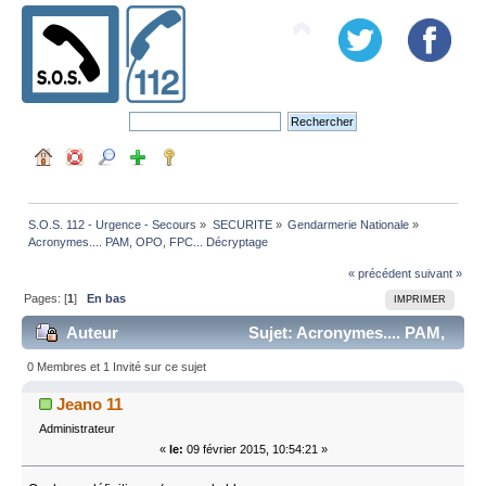
S.O.S. 112 - Urgence - Secours
»
SECURITE
»
Gendarmerie Nationale
»
Acronymes.... PAM, OPO, FPC... Décryptage
« précédent
suivant »
Pages: [
1
]
En bas
IMPRIMER
Auteur
Sujet: Acronymes.... PAM,
OPO, FPC... Décryptage (Lu 29852 fois)
0 Membres et 1 Invité sur ce sujet
Jeano 11
Administrateur
«
le:
09 février 2015, 10:54:21 »