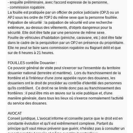
- enquête préliminaire, avec l'accord expresse de la personne,
- commission rogatoire.
La fouille est pratiquée par un officier de police judiciaire (OPJ) ou un
APJ sous les ordre de l'OPJ du même sexe que la personne fouillée.
Palpation de sécurité : la palpation de sécurité est une recherche
extérieure, au-dessus des vêtements, d'objets dangereux pour la
sécurité. Elle doit être faite par une personne de même sexe.
Fouille de véhicules d'habitation (péniche, caravane, etc.) doit être faite
dans le cadre de la perquisition par un OPJ en présence du propriétaire.
Elle ne peut se faire sans commission rogatoire ou flagrant délit et que
sur de 6 heures à 21 heures.
FOUILLES contrôle Douanier :
Ce pouvoir général de visite peut s'exercer sur l'ensemble du territoire
douanier national (terrestre et maritime). Lors du franchissement de la
frontière et à l'intérieur d'une zone appelée rayon des douanes, les
douaniers ont le droit de procéder au contrôle d'identité des personnes
qu'ils contrôlent. Ce droit ne se limite donc pas au franchissement des
frontières : il peut être mis en œuvre sur la voie publique et, d'une
manière générale, dans tous les lieux où s'exerce normalement l'activité
du service des douanes.
AVOCAT
Conseil juridique, L'avocat informe et conseille parce que le droit est en
constante évolution et qu'il est extrêmement complexe. Partant du
principe qu'il vaut mieux prévenir que guérir, n'hésitez pas à consulter un