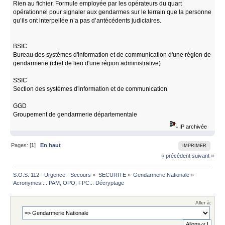
Rien au fichier. Formule employée par les opérateurs du quart
opérationnel pour signaler aux gendarmes sur le terrain que la personne
qu’ils ont interpellée n’a pas d’antécédents judiciaires.
BSIC
Bureau des systèmes d'information et de communication d'une région de
gendarmerie (chef de lieu d'une région administrative)
SSIC
Section des systèmes d'information et de communication
GGD
Groupement de gendarmerie départementale
IP archivée
Pages: [
1
]
En haut
IMPRIMER
« précédent
suivant »
S.O.S. 112 - Urgence - Secours
»
SECURITE
»
Gendarmerie Nationale
»
Acronymes.... PAM, OPO, FPC... Décryptage
Aller à: