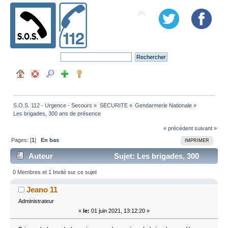
S.O.S. 112 - Urgence - Secours
»
SECURITE
»
Gendarmerie Nationale
»
Les brigades, 300 ans de présence
« précédent
suivant »
Pages: [
1
]
En bas
IMPRIMER
Auteur
Sujet: Les brigades, 300
ans de présence (Lu 3039 fois)
0 Membres et 1 Invité sur ce sujet
Jeano 11
Administrateur
«
le:
01 juin 2021, 13:12:20 »