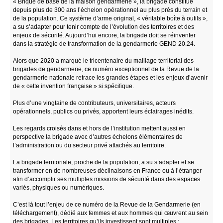
« Brique de base de la maison gendarmerie », la brigade constitue
depuis plus de 300 ans l’échelon opérationnel au plus près du terrain et
de la population. Ce système d’arme original, « véritable boîte à outils »,
a su s’adapter pour tenir compte de l’évolution des territoires et des
enjeux de sécurité. Aujourd’hui encore, la brigade doit se réinventer
dans la stratégie de transformation de la gendarmerie GEND 20.24.
Alors que 2020 a marqué le tricentenaire du maillage territorial des
brigades de gendarmerie, ce numéro exceptionnel de la Revue de la
gendarmerie nationale retrace les grandes étapes et les enjeux d’avenir
de « cette invention française » si spécifique.
Plus d’une vingtaine de contributeurs, universitaires, acteurs
opérationnels, publics ou privés, apportent leurs éclairages inédits.
Les regards croisés dans et hors de l’institution mettent aussi en
perspective la brigade avec d’autres échelons élémentaires de
l’administration ou du secteur privé attachés au territoire.
La brigade territoriale, proche de la population, a su s’adapter et se
transformer en de nombreuses déclinaisons en France ou à l’étranger
afin d’accomplir ses multiples missions de sécurité dans des espaces
variés, physiques ou numériques.
C’est là tout l’enjeu de ce numéro de la Revue de la Gendarmerie (en
téléchargement), dédié aux femmes et aux hommes qui œuvrent au sein
des brigades. Les territoires qu’ils investissent sont multiples :