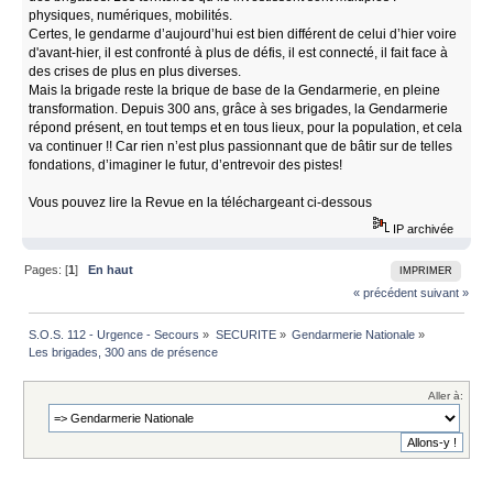
physiques, numériques, mobilités.
Certes, le gendarme d’aujourd’hui est bien différent de celui d’hier voire
d'avant-hier, il est confronté à plus de défis, il est connecté, il fait face à
des crises de plus en plus diverses.
Mais la brigade reste la brique de base de la Gendarmerie, en pleine
transformation. Depuis 300 ans, grâce à ses brigades, la Gendarmerie
répond présent, en tout temps et en tous lieux, pour la population, et cela
va continuer !! Car rien n’est plus passionnant que de bâtir sur de telles
fondations, d’imaginer le futur, d’entrevoir des pistes!
Vous pouvez lire la Revue en la téléchargeant ci-dessous
IP archivée
Pages: [
1
]
En haut
IMPRIMER
« précédent
suivant »
S.O.S. 112 - Urgence - Secours
»
SECURITE
»
Gendarmerie Nationale
»
Les brigades, 300 ans de présence
Aller à: