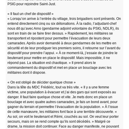
PSIG pour rejoindre Saint-Just.
« Il faut un chef de dispositif »
« Lorsqu’on arrive à l’entrée du village, trois brigadiers sont présents. On
entend directement cinq ou six détonations. À la radio, l’adjudant-chef
nous dit qu’avec Arno (gendarme adjoint volontaire du PSIG, NDLR), ils
sont en train de se faire tirer dessus. » Rapidement, les militaires se
transportent et ripostent pour permettre l’évacuation de leurs deux
camarades. Après avoir demandé à deux gendarmes de les mettre en
sécurité et de leur prodiguer les premiers soins, il retourne sur l’avant du
dispositif pour prendre l’appui. « À ce moment-là, j’essaie de joindre le
lieutenant pour mettre en place le dispositif. Mais impossible, il ne
répond pas. La situation est chaotique. » Il prend alors le
commandement du dispositif et met en place un bouclage avec les
militaires dont il dispose.
« On est obligé de décider quelque chose »
Dans la tête du MDC Frédéric, tout va très vite. « Il y a une femme
victime, une population à évacuer et j’ai des gars qui sont exposés au
danger. Il faut faire quelque chose et vite. Je mets donc en place un
bouclage et avec quatre autres camarades, je fais un bond avant, pour
gagner du terrain et permettre l’évacuation de la population. » À l’issue
de cette manœuvre, les militaires font face à une terrible découverte. «
Au sol, on voit le lieutenant et Rémi, couchés au sol. On veut leur porter
secours, mais on se rend compte qu’ils sont décédés. » Malgré ce
drame, la mission doit continuer. Face au danger manifeste, ne pouvant