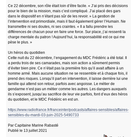
Ce 22 décembre, son rôle était loin d’être facile. « J’ai pris des décisions
pour le bien de la mission, mais c’est compliqué. J’ai placé des gars
dans le dispositif en n’étant pas sûr de les revoir. » La gestion de
l’intervention est primordiale, mais il faut également gérer l’Humain. Ne
transmettre ni ses doutes, ni ses craintes. « Il a fallu prendre les
différences de chacun pour en faire une force. Sur place, j’ai ressenti la
charge mentale du patron ! Aujourd’hui, la responsabilité est ce qui me
pèse le plus. »
Un héros du quotidien
Cette nuit du 22 décembre, l’engagement du MDC Frédéric a été total. Il
a perdu trois de ses camarades, mais son action a sûrement permis
d’éviter bien pire. Ce n’était pas la première fois qu’il avait affaire à un
homme armé. Mais aucune situation ne se ressemble et à chaque fois, il
prend des risques. Lorsqu’il part en intervention, il laisse derrière lui une
famille qui attend son retour, parfois avec angoisse. Le métier de
gendarme n’est pas un métier comme les autres. Les dangers auxquels
ils s’exposent, jusqu’au sacrifice de leur vie parfois, font d’eux des héros
du quotidien, et le MDC Frédéric en est un.
https://www.radiofrance.fr/franceinter/podcasts/affaires-sensibles/affaires-
sensibles-du-mardi-03-juin-2025-5490733
Par Capitaine Marine Rabasté
Publié le 13 juillet 2021