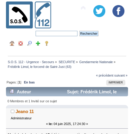
S.O.S. 112 - Urgence - Secours
»
SECURITE
»
Gendarmerie Nationale
»
Frédérik Limol, le forcené de Saint-Just (63)
« précédent
suivant »
Pages: [
1
]
En bas
IMPRIMER
Auteur
Sujet: Frédérik Limol, le
forcené de Saint-Just (63) (Lu 11035 fois)
0 Membres et 1 Invité sur ce sujet
Jeano 11
Administrateur
«
le:
04 juin 2025, 17:24:30 »