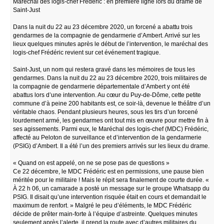
Maréchal des logis-chef Frédéric : en première ligne lors du drame de
Saint-Just
Dans la nuit du 22 au 23 décembre 2020, un forcené a abattu trois
gendarmes de la compagnie de gendarmerie d’Ambert. Arrivé sur les
lieux quelques minutes après le début de l’intervention, le maréchal des
logis-chef Frédéric revient sur cet événement tragique.
Saint-Just, un nom qui restera gravé dans les mémoires de tous les
gendarmes. Dans la nuit du 22 au 23 décembre 2020, trois militaires de
la compagnie de gendarmerie départementale d’Ambert y ont été
abattus lors d’une intervention. Au cœur du Puy-de-Dôme, cette petite
commune d’à peine 200 habitants est, ce soir-là, devenue le théâtre d’un
véritable chaos. Pendant plusieurs heures, sous les tirs d’un forcené
lourdement armé, les gendarmes ont tout mis en œuvre pour mettre fin à
ses agissements. Parmi eux, le Maréchal des logis-chef (MDC) Frédéric,
affecté au Peloton de surveillance et d’intervention de la gendarmerie
(PSIG) d’Ambert. Il a été l’un des premiers arrivés sur les lieux du drame.
« Quand on est appelé, on ne se pose pas de questions »
Ce 22 décembre, le MDC Frédéric est en permissions, une pause bien
méritée pour le militaire ! Mais le répit sera finalement de courte durée. «
À 22 h 06, un camarade a posté un message sur le groupe Whatsapp du
PSIG. Il disait qu’une intervention risquée était en cours et demandait le
maximum de renfort. » Malgré le peu d’éléments, le MDC Frédéric
décide de prêter main-forte à l’équipe d’astreinte. Quelques minutes
seulement après l’alerte, il prend la route avec d’autres militaires du