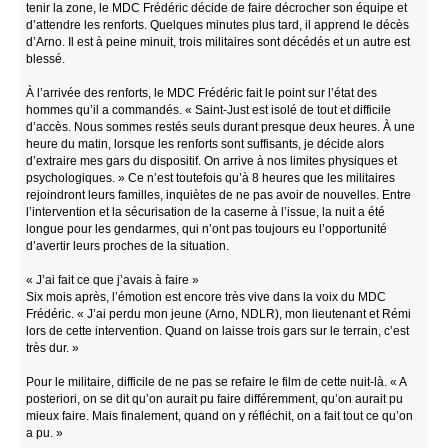
tenir la zone, le MDC Frédéric décide de faire décrocher son équipe et
d’attendre les renforts. Quelques minutes plus tard, il apprend le décès
d’Arno. Il est à peine minuit, trois militaires sont décédés et un autre est
blessé.
À l’arrivée des renforts, le MDC Frédéric fait le point sur l’état des
hommes qu’il a commandés. « Saint-Just est isolé de tout et difficile
d’accès. Nous sommes restés seuls durant presque deux heures. À une
heure du matin, lorsque les renforts sont suffisants, je décide alors
d’extraire mes gars du dispositif. On arrive à nos limites physiques et
psychologiques. » Ce n’est toutefois qu’à 8 heures que les militaires
rejoindront leurs familles, inquiètes de ne pas avoir de nouvelles. Entre
l’intervention et la sécurisation de la caserne à l’issue, la nuit a été
longue pour les gendarmes, qui n’ont pas toujours eu l’opportunité
d’avertir leurs proches de la situation.
« J’ai fait ce que j’avais à faire »
Six mois après, l’émotion est encore très vive dans la voix du MDC
Frédéric. « J’ai perdu mon jeune (Arno, NDLR), mon lieutenant et Rémi
lors de cette intervention. Quand on laisse trois gars sur le terrain, c’est
très dur. »
Pour le militaire, difficile de ne pas se refaire le film de cette nuit-là. « A
posteriori, on se dit qu’on aurait pu faire différemment, qu’on aurait pu
mieux faire. Mais finalement, quand on y réfléchit, on a fait tout ce qu’on
a pu. »