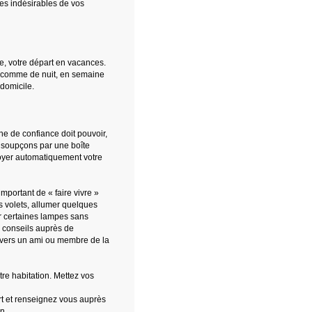
tes indésirables de vos
e, votre départ en vacances.
ur comme de nuit, en semaine
domicile.
ne de confiance doit pouvoir,
s soupçons par une boîte
voyer automatiquement votre
important de « faire vivre »
es volets, allumer quelques
r certaines lampes sans
z conseils auprès de
e vers un ami ou membre de la
re habitation. Mettez vos
ert et renseignez vous auprès
on.