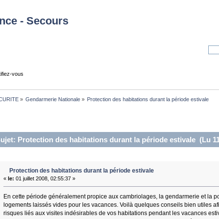
tifiez-vous
CURITE
»
Gendarmerie Nationale
»
Protection des habitations durant la période estivale
ujet: Protection des habitations durant la période estivale (Lu 11
Protection des habitations durant la période estivale
«
le:
01 juillet 2008, 02:55:37 »
En cette période généralement propice aux cambriolages, la gendarmerie et la poli
logements laissés vides pour les vacances. Voilà quelques conseils bien utiles a
risques liés aux visites indésirables de vos habitations pendant les vacances esti