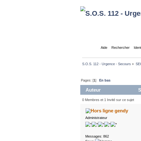
Accueil
Aide
Rechercher
Iden
S.O.S. 112 - Urgence - Secours
»
SE
Pages: [
1
]
En bas
Auteur
S
0 Membres et 1 Invité sur ce sujet
gendy
Administrateur
Messages: 862