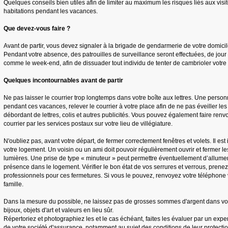
Quelques conseils bien utiles afin de limiter au maximum les risques liés aux visi
habitations pendant les vacances.
Que devez-vous faire ?
Avant de partir, vous devez signaler à la brigade de gendarmerie de votre domicil
Pendant votre absence, des patrouilles de surveillance seront effectuées, de jo
comme le week-end, afin de dissuader tout individu de tenter de cambrioler votre 
Quelques incontournables avant de partir
Ne pas laisser le courrier trop longtemps dans votre boîte aux lettres. Une person
pendant ces vacances, relever le courrier à votre place afin de ne pas éveiller le
débordant de lettres, colis et autres publicités. Vous pouvez également faire ren
courrier par les services postaux sur votre lieu de villégiature.
N'oubliez pas, avant votre départ, de fermer correctement fenêtres et volets. Il est 
votre logement. Un voisin ou un ami doit pouvoir régulièrement ouvrir et fermer l
lumières. Une prise de type « minuteur » peut permettre éventuellement d’allume
présence dans le logement. Vérifier le bon état de vos serrures et verrous, prene
professionnels pour ces fermetures. Si vous le pouvez, renvoyez votre téléphon
famille.
Dans la mesure du possible, ne laissez pas de grosses sommes d'argent dans vot
bijoux, objets d'art et valeurs en lieu sûr.
Répertoriez et photographiez les et le cas échéant, faites les évaluer par un exp
de votre société d'assurance, notamment au sujet des conditions de leur protecti