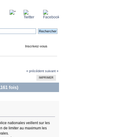
Inscrivez-vous
« précédent
suivant »
IMPRIMER
161 fois)
ce nationales veillent sur les
fin de limiter au maximum les
vales.