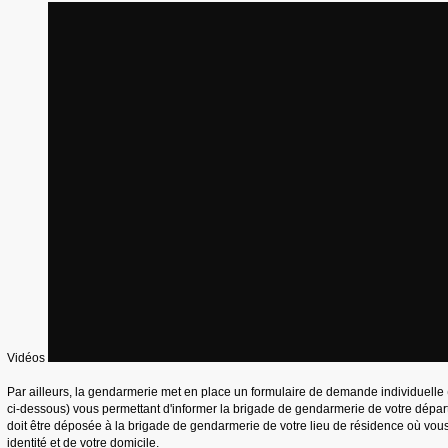
Vidéos
Par ailleurs, la gendarmerie met en place un formulaire de demande individuelle (
ci-dessous) vous permettant d'informer la brigade de gendarmerie de votre dépa
doit être déposée à la brigade de gendarmerie de votre lieu de résidence où vous 
identité et de votre domicile.