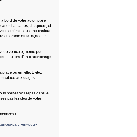
r à bord de votre automobile
cartes bancaires, chéquiers, et
es vitres, même sous une chaleur
tre autoradio ou la façade de
e votre véhicule, même pour
onne ou lors d'un « accrochage
a plage ou en ville. Évitez
est située aux étages
vous prenez vos repas dans le
issez pas les clés de votre
vacances !
cances-partir-en-toute-