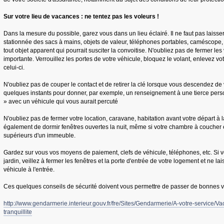
Sur votre lieu de vacances : ne tentez pas les voleurs !
Dans la mesure du possible, garez vous dans un lieu éclairé. Il ne faut pas laisse
stationnée des sacs à mains, objets de valeur, téléphones portables, caméscope, 
tout objet apparent qui pourrait susciter la convoitise. N'oubliez pas de fermer l
importante. Verrouillez les portes de votre véhicule, bloquez le volant, enlevez vo
celui-ci.
N'oubliez pas de couper le contact et de retirer la clé lorsque vous descendez d
quelques instants pour donner, par exemple, un renseignement à une tierce pers
» avec un véhicule qui vous aurait percuté
N'oubliez pas de fermer votre location, caravane, habitation avant votre départ à l
également de dormir fenêtres ouvertes la nuit, même si votre chambre à coucher 
supérieurs d'un immeuble.
Gardez sur vous vos moyens de paiement, clefs de véhicule, téléphones, etc. Si 
jardin, veillez à fermer les fenêtres et la porte d'entrée de votre logement et ne la
véhicule à l'entrée.
Ces quelques conseils de sécurité doivent vous permettre de passer de bonnes 
http://www.gendarmerie.interieur.gouv.fr/fre/Sites/Gendarmerie/A-votre-service/Va
tranquillite