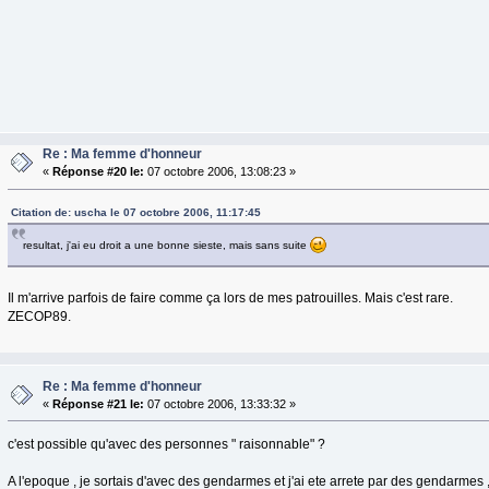
Re : Ma femme d'honneur
«
Réponse #20 le:
07 octobre 2006, 13:08:23 »
Citation de: uscha le 07 octobre 2006, 11:17:45
resultat, j'ai eu droit a une bonne sieste, mais sans suite
Il m'arrive parfois de faire comme ça lors de mes patrouilles. Mais c'est rare.
ZECOP89.
Re : Ma femme d'honneur
«
Réponse #21 le:
07 octobre 2006, 13:33:32 »
c'est possible qu'avec des personnes " raisonnable" ?
A l'epoque , je sortais d'avec des gendarmes et j'ai ete arrete par des gendarmes , 