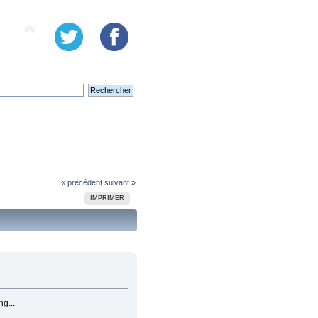
« précédent
suivant »
IMPRIMER
ng...