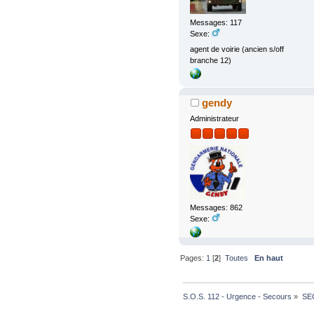
Messages: 117
Sexe:
agent de voirie (ancien s/off
branche 12)
gendy
Administrateur
Messages: 862
Sexe:
Pages:
1
[
2
]
Toutes
En haut
S.O.S. 112 - Urgence - Secours
»
SE