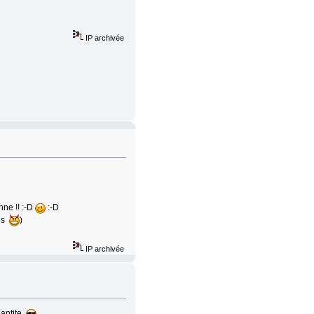
IP archivée
nne !! :-D
:-D
les
)
IP archivée
quantite