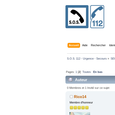
Accueil
Aide
Rechercher
Iden
S.O.S. 112 - Urgence - Secours
»
SE
Pages:
1
[
2
]
Toutes
En bas
Auteur
0 Membres et 1 Invité sur ce sujet
Rico14
Membre d'honneur