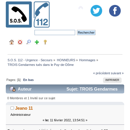
S.O.S. 112 - Urgence - Secours
»
HONNEURS
»
Hommages
»
TROIS Gendarmes tués dans le Puy-de-Dôme
« précédent
suivant »
Pages: [
1
]
En bas
IMPRIMER
Auteur
Sujet: TROIS Gendarmes
tués dans le Puy-de-Dôme (Lu 72519 fois)
0 Membres et 1 Invité sur ce sujet
Jeano 11
Administrateur
«
le:
11 février 2022, 13:54:51 »