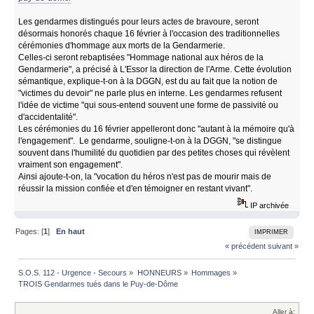
Les gendarmes distingués pour leurs actes de bravoure, seront
désormais honorés chaque 16 février à l'occasion des traditionnelles
cérémonies d'hommage aux morts de la Gendarmerie.
Celles-ci seront rebaptisées "Hommage national aux héros de la
Gendarmerie", a précisé à L'Essor la direction de l'Arme. Cette évolution
sémantique, explique-t-on à la DGGN, est du au fait que la notion de
"victimes du devoir" ne parle plus en interne. Les gendarmes refusent
l'idée de victime "qui sous-entend souvent une forme de passivité ou
d'accidentalité".
Les cérémonies du 16 février appelleront donc "autant à la mémoire qu'à
l'engagement". Le gendarme, souligne-t-on à la DGGN, "se distingue
souvent dans l'humilité du quotidien par des petites choses qui révèlent
vraiment son engagement".
Ainsi ajoute-t-on, la "vocation du héros n'est pas de mourir mais de
réussir la mission confiée et d'en témoigner en restant vivant".
IP archivée
Pages: [
1
]
En haut
IMPRIMER
« précédent
suivant »
S.O.S. 112 - Urgence - Secours
»
HONNEURS
»
Hommages
»
TROIS Gendarmes tués dans le Puy-de-Dôme
Aller à: