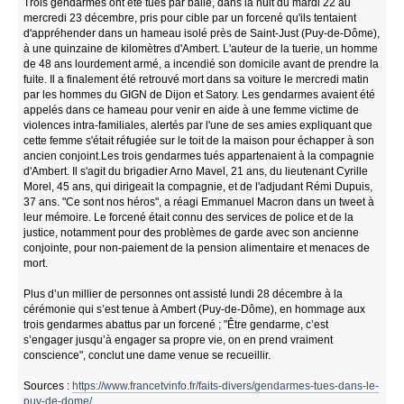
Trois gendarmes ont été tués par balle, dans la nuit du mardi 22 au
mercredi 23 décembre, pris pour cible par un forcené qu'ils tentaient
d'appréhender dans un hameau isolé près de Saint-Just (Puy-de-Dôme),
à une quinzaine de kilomètres d'Ambert. L'auteur de la tuerie, un homme
de 48 ans lourdement armé, a incendié son domicile avant de prendre la
fuite. Il a finalement été retrouvé mort dans sa voiture le mercredi matin
par les hommes du GIGN de Dijon et Satory. Les gendarmes avaient été
appelés dans ce hameau pour venir en aide à une femme victime de
violences intra-familiales, alertés par l'une de ses amies expliquant que
cette femme s'était réfugiée sur le toit de la maison pour échapper à son
ancien conjoint.Les trois gendarmes tués appartenaient à la compagnie
d'Ambert. Il s'agit du brigadier Arno Mavel, 21 ans, du lieutenant Cyrille
Morel, 45 ans, qui dirigeait la compagnie, et de l'adjudant Rémi Dupuis,
37 ans. "Ce sont nos héros", a réagi Emmanuel Macron dans un tweet à
leur mémoire. Le forcené était connu des services de police et de la
justice, notamment pour des problèmes de garde avec son ancienne
conjointe, pour non-paiement de la pension alimentaire et menaces de
mort.
Plus d’un millier de personnes ont assisté lundi 28 décembre à la
cérémonie qui s’est tenue à Ambert (Puy-de-Dôme), en hommage aux
trois gendarmes abattus par un forcené ; "Être gendarme, c’est
s’engager jusqu’à engager sa propre vie, on en prend vraiment
conscience", conclut une dame venue se recueillir.
Sources :
https://www.francetvinfo.fr/faits-divers/gendarmes-tues-dans-le-
puy-de-dome/