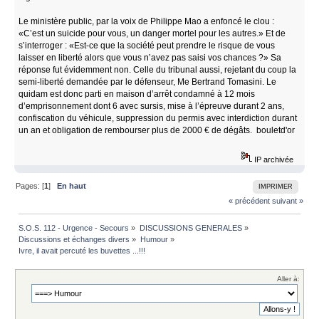
Le ministère public, par la voix de Philippe Mao a enfoncé le clou :
«C’est un suicide pour vous, un danger mortel pour les autres.» Et de
s’interroger : «Est-ce que la société peut prendre le risque de vous
laisser en liberté alors que vous n’avez pas saisi vos chances ?» Sa
réponse fut évidemment non. Celle du tribunal aussi, rejetant du coup la
semi-liberté demandée par le défenseur, Me Bertrand Tomasini. Le
quidam est donc parti en maison d’arrêt condamné à 12 mois
d’emprisonnement dont 6 avec sursis, mise à l’épreuve durant 2 ans,
confiscation du véhicule, suppression du permis avec interdiction durant
un an et obligation de rembourser plus de 2000 € de dégâts. bouletd'or
IP archivée
Pages: [
1
]
En haut
IMPRIMER
« précédent
suivant »
S.O.S. 112 - Urgence - Secours
»
DISCUSSIONS GENERALES
»
Discussions et échanges divers
»
Humour
»
Ivre, il avait percuté les buvettes ...!!!
Aller à: