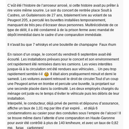
C’eût été l’histoire de l’arroseur arrosé, si cette histoire avait pu prêter à
rire voire même sourire. Le soir du concert de rentrée place Soult à
Castres, un Guitalensois de 27 ans, totalement ivre au volant de sa
Peugeot 205, a percuté les buvettes installées temporairement,
manquant de très peu d’écraser deux personnes. Multirécidiviste de ce
type de délit, il a été condamné à de la prison ferme avec mandat de
dépôt immédiat dans le cadre d’une comparution immédiate.
Il n'avait bu que 7 whiskys et une bouteille de champagne Faux rhum
En raison d’un orage, le concert du vendredi 6 septembre avait été
écourté. Les installations prévues pour le concert et son environnement
ont rapidement été remisées dans les camions. Les voies interdites
jusque-là à la circulation ont été rendues aux véhicules… Un peu trop
rapidement semble-t-il
Il était alors pratiquement minuit et demi le
samedi. Les voitures avaient retrouvé le droit de circuler.Tout d’un coup
une Peugeot arrive en trombe et percute une buvette, la projetant sur
une seconde placée dans la continuité. Les deux employés chargés du
ménage ont juste eu le temps d’éviter le véhicule puis les débris de leur
installation.
Interpellé, le conducteur, déjà privé de permis et dépourvu d’assurance,
affiche un taux de 1,01 mg par litre d’air expiré… et déjà 6
condamnations au casier pour des conduites sous l’empire de l’alcool ! Il
se trouve même dans l’attente d’une comparution en Haute-Garonne
pour avoir été contrôlé à plus de 140 km/heure, et avec un taux de 0,82
mg. furax cartonnes!