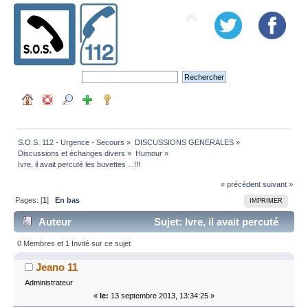
S.O.S. 112 - Urgence - Secours
»
DISCUSSIONS GENERALES
»
Discussions et échanges divers
»
Humour
»
Ivre, il avait percuté les buvettes ...!!!
« précédent
suivant »
Pages: [
1
]
En bas
IMPRIMER
Auteur
Sujet: Ivre, il avait percuté
les buvettes ...!!! (Lu 9389 fois)
0 Membres et 1 Invité sur ce sujet
Jeano 11
Administrateur
«
le:
13 septembre 2013, 13:34:25 »