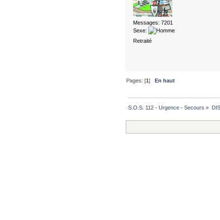
Messages: 7201
Sexe:
Retraité
Pages: [
1
]
En haut
S.O.S. 112 - Urgence - Secours
»
DI