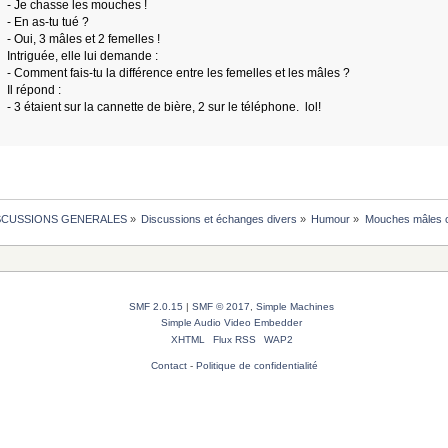
- Je chasse les mouches !
- En as-tu tué ?
- Oui, 3 mâles et 2 femelles !
Intriguée, elle lui demande :
- Comment fais-tu la différence entre les femelles et les mâles ?
Il répond :
- 3 étaient sur la cannette de bière, 2 sur le téléphone. lol!
SCUSSIONS GENERALES
»
Discussions et échanges divers
»
Humour
»
Mouches mâles o
SMF 2.0.15
|
SMF © 2017
,
Simple Machines
Simple Audio Video Embedder
XHTML
Flux RSS
WAP2
Contact
-
Politique de confidentialité