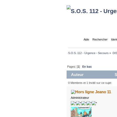
Accueil
Aide
Rechercher
Iden
S.O.S. 112 - Urgence - Secours
»
DI
Pages: [
1
]
En bas
Auteur
S
0 Membres et 1 Invité sur ce sujet
Jeano 11
Administrateur