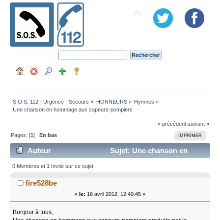
S.O.S. 112 - Urgence - Secours
»
HONNEURS
»
Hymnes
»
Une chanson en hommage aux sapeurs-pompiers 
« précédent
suivant »
Pages: [
1
]
En bas
IMPRIMER
Auteur
Sujet: Une chanson en
hommage aux sapeurs-pompiers (Lu 127669 fois)
0 Membres et 1 Invité sur ce sujet
fire528be
«
le:
16 avril 2012, 12:40:45 »
Bonjour à tous,