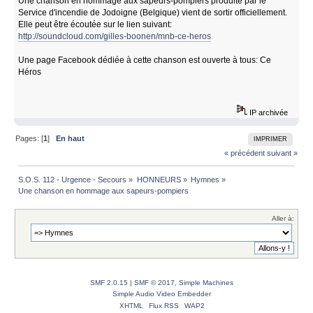
Une chanson en hommage aux sapeurs-pompiers produite par le
Service d'incendie de Jodoigne (Belgique) vient de sortir officiellement.
Elle peut être écoutée sur le lien suivant:
http://soundcloud.com/gilles-boonen/mnb-ce-heros
Une page Facebook dédiée à cette chanson est ouverte à tous: Ce
Héros
IP archivée
Pages: [
1
]
En haut
IMPRIMER
« précédent
suivant »
S.O.S. 112 - Urgence - Secours
»
HONNEURS
»
Hymnes
»
Une chanson en hommage aux sapeurs-pompiers 
Aller à:
SMF 2.0.15
|
SMF © 2017
,
Simple Machines
Simple Audio Video Embedder
XHTML
Flux RSS
WAP2