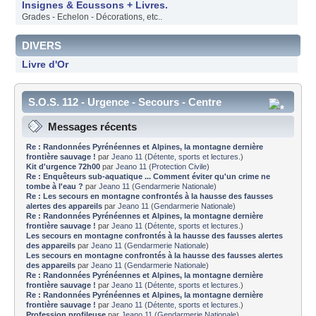
Insignes & Ecussons + Livres.
Grades - Echelon - Décorations, etc..
DIVERS
Livre d'Or
S.O.S. 112 - Urgence - Secours - Centre
d'informations
Messages récents
Re : Randonnées Pyrénéennes et Alpines, la montagne dernière
frontière sauvage !
par
Jeano 11
(
Détente, sports et lectures.
)
Kit d'urgence 72h00
par
Jeano 11
(
Protection Civile
)
Re : Enquêteurs sub-aquatique ... Comment éviter qu'un crime ne
tombe à l'eau ?
par
Jeano 11
(
Gendarmerie Nationale
)
Re : Les secours en montagne confrontés à la hausse des fausses
alertes des appareils
par
Jeano 11
(
Gendarmerie Nationale
)
Re : Randonnées Pyrénéennes et Alpines, la montagne dernière
frontière sauvage !
par
Jeano 11
(
Détente, sports et lectures.
)
Les secours en montagne confrontés à la hausse des fausses alertes
des appareils
par
Jeano 11
(
Gendarmerie Nationale
)
Les secours en montagne confrontés à la hausse des fausses alertes
des appareils
par
Jeano 11
(
Gendarmerie Nationale
)
Re : Randonnées Pyrénéennes et Alpines, la montagne dernière
frontière sauvage !
par
Jeano 11
(
Détente, sports et lectures.
)
Re : Randonnées Pyrénéennes et Alpines, la montagne dernière
frontière sauvage !
par
Jeano 11
(
Détente, sports et lectures.
)
Profession profileuse
par
Jeano 11
(
Gendarmerie Nationale
)