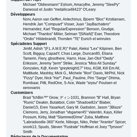
Michael "Oldiesmann" Eshom, Amacythe, Jeremy "SleePy"
Darwood et Justin "metallica48423" O'Leary
Développeurs
Norv, Aaron van Geffen, Antechinus, Bjoern "Bloc" Kristiansen,
Hendrik Jan "Compuart" Visser, Juan "JayBachatero"
Hernandez, Karl "RegularExpression" Benson, Grudge,
Michael "Thantos" Miller, Selman "[SiNaN]" Eser, Theodore
"Orstio" Hildebrandt, Thorsten "TE" Eurich et winrules
Spécialistes Support
JimM, Adish "(F.L.A.M.E.R)" Patel, Aleksi "Lex" Kilpinen, Ben
Scott, Bigguy, CapadY, Chas Large, Duncan85, Eliana
Tamerin, Fiery, gbsothere, Harro, Huw, Jan-Olof "Owdy"
Eriksson, Jeremy "jerm" Strike, Jessica "Miss All Sunday"
Gonzales, K@, Kevin "greyknight17" Hou, KGIII, Kill Em All,
Mattitude, Mashby, Mick G., Michele "Illori" Davis, MrPhil, Nick
"Fizzy" Dyer, Nick "Ha²", Paul_Pauline, Piro "Sarge" Dhima,
Rumbaar, Pitti, RedOne, S-Ace, Wade "sησω" Poulsen et
xenovanis
Customizers
Brad "IchBin™" Grow, ディン1031, Brannon "B" Hall, Bryan
"Runic" Deakin, Bulakbol, Colin "Shadow82x" Blaber,
Daniel15, Eren Yasarkurt, Gary M. Gadsdon, Jason "JBlaze"
Clemons, Jerry, Jonathan "vbgamer45" Valentin, Kays, Killer
Possum, Kirby, Matt "SlammedDime" Zuba, Matthew
"Labradoodle-360" Kerle, Nibogo, Niko, Peter "Arantor" Spicer,
snork13, Spuds, Steven "Fustrate" Hoffman et Joey "Tyrsson"
Smith
Rédacteurs de la Documentation