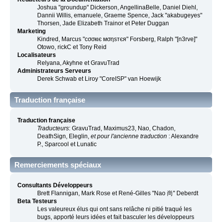
Joshua "groundup" Dickerson, AngellinaBelle, Daniel Diehl,
Dannii Willis, emanuele, Graeme Spence, Jack "akabugeyes"
Thorsen, Jade Elizabeth Trainor et Peter Duggan
Marketing
Kindred, Marcus "cσσкιє мσηѕтєя" Forsberg, Ralph "[n3rve]"
Otowo, rickC et Tony Reid
Localisateurs
Relyana, Akyhne et GravuTrad
Administrateurs Serveurs
Derek Schwab et Liroy "CoreISP" van Hoewijk
Traduction française
Traduction française
Traducteurs
: GravuTrad, Maximus23, Nao, Chadon,
DeathSign, Eleglin,
et pour l'ancienne traduction
: Alexandre
P., Sparcool et Lunatic
Remerciements spéciaux
Consultants Développeurs
Brett Flannigan, Mark Rose et René-Gilles "Nao 尚" Deberdt
Beta Testeurs
Les valeureux élus qui ont sans relâche ni pitié traqué les
bugs, apporté leurs idées et fait basculer les développeurs