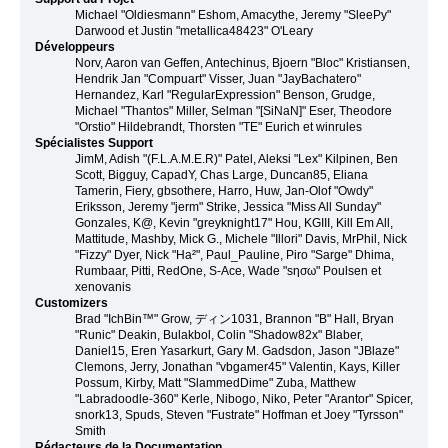
Michael "Oldiesmann" Eshom, Amacythe, Jeremy "SleePy"
Darwood et Justin "metallica48423" O'Leary
Développeurs
Norv, Aaron van Geffen, Antechinus, Bjoern "Bloc" Kristiansen,
Hendrik Jan "Compuart" Visser, Juan "JayBachatero"
Hernandez, Karl "RegularExpression" Benson, Grudge,
Michael "Thantos" Miller, Selman "[SiNaN]" Eser, Theodore
"Orstio" Hildebrandt, Thorsten "TE" Eurich et winrules
Spécialistes Support
JimM, Adish "(F.L.A.M.E.R)" Patel, Aleksi "Lex" Kilpinen, Ben
Scott, Bigguy, CapadY, Chas Large, Duncan85, Eliana
Tamerin, Fiery, gbsothere, Harro, Huw, Jan-Olof "Owdy"
Eriksson, Jeremy "jerm" Strike, Jessica "Miss All Sunday"
Gonzales, K@, Kevin "greyknight17" Hou, KGIII, Kill Em All,
Mattitude, Mashby, Mick G., Michele "Illori" Davis, MrPhil, Nick
"Fizzy" Dyer, Nick "Ha²", Paul_Pauline, Piro "Sarge" Dhima,
Rumbaar, Pitti, RedOne, S-Ace, Wade "sησω" Poulsen et
xenovanis
Customizers
Brad "IchBin™" Grow, ディン1031, Brannon "B" Hall, Bryan
"Runic" Deakin, Bulakbol, Colin "Shadow82x" Blaber,
Daniel15, Eren Yasarkurt, Gary M. Gadsdon, Jason "JBlaze"
Clemons, Jerry, Jonathan "vbgamer45" Valentin, Kays, Killer
Possum, Kirby, Matt "SlammedDime" Zuba, Matthew
"Labradoodle-360" Kerle, Nibogo, Niko, Peter "Arantor" Spicer,
snork13, Spuds, Steven "Fustrate" Hoffman et Joey "Tyrsson"
Smith
Rédacteurs de la Documentation