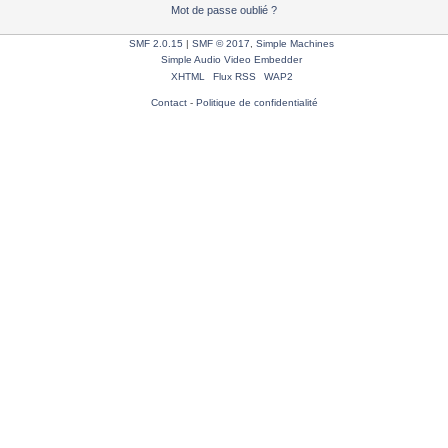
Mot de passe oublié ?
SMF 2.0.15
|
SMF © 2017
,
Simple Machines
Simple Audio Video Embedder
XHTML
Flux RSS
WAP2
Contact
-
Politique de confidentialité