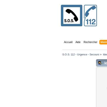
Accueil
Aide
Rechercher
Ident
S.O.S. 112 - Urgence - Secours
»
Ide
Id