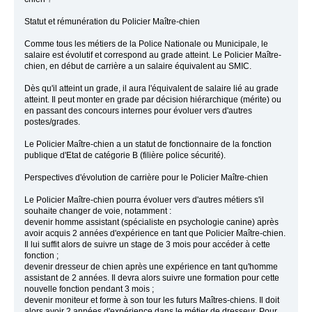
Statut et rémunération du Policier Maître-chien
Comme tous les métiers de la Police Nationale ou Municipale, le
salaire est évolutif et correspond au grade atteint. Le Policier Maître-
chien, en début de carrière a un salaire équivalent au SMIC.
Dès qu'il atteint un grade, il aura l'équivalent de salaire lié au grade
atteint. Il peut monter en grade par décision hiérarchique (mérite) ou
en passant des concours internes pour évoluer vers d'autres
postes/grades.
Le Policier Maître-chien a un statut de fonctionnaire de la fonction
publique d'Etat de catégorie B (filière police sécurité).
Perspectives d'évolution de carrière pour le Policier Maître-chien
Le Policier Maître-chien pourra évoluer vers d'autres métiers s'il
souhaite changer de voie, notamment :
devenir homme assistant (spécialiste en psychologie canine) après
avoir acquis 2 années d'expérience en tant que Policier Maître-chien.
Il lui suffit alors de suivre un stage de 3 mois pour accéder à cette
fonction ;
devenir dresseur de chien après une expérience en tant qu'homme
assistant de 2 années. Il devra alors suivre une formation pour cette
nouvelle fonction pendant 3 mois ;
devenir moniteur et forme à son tour les futurs Maîtres-chiens. Il doit
alors avoir 2 années d'expérience dans le métier de dresseur. Pour