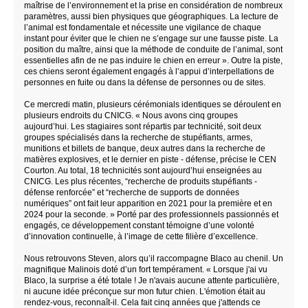
maîtrise de l’environnement et la prise en considération de nombreux
paramètres, aussi bien physiques que géographiques. La lecture de
l’animal est fondamentale et nécessite une vigilance de chaque
instant pour éviter que le chien ne s’engage sur une fausse piste. La
position du maître, ainsi que la méthode de conduite de l’animal, sont
essentielles afin de ne pas induire le chien en erreur ». Outre la piste,
ces chiens seront également engagés à l’appui d’interpellations de
personnes en fuite ou dans la défense de personnes ou de sites.
Ce mercredi matin, plusieurs cérémonials identiques se déroulent en
plusieurs endroits du CNICG. « Nous avons cinq groupes
aujourd’hui. Les stagiaires sont répartis par technicité, soit deux
groupes spécialisés dans la recherche de stupéfiants, armes,
munitions et billets de banque, deux autres dans la recherche de
matières explosives, et le dernier en piste - défense, précise le CEN
Courton. Au total, 18 technicités sont aujourd’hui enseignées au
CNICG. Les plus récentes, “recherche de produits stupéfiants -
défense renforcée” et “recherche de supports de données
numériques” ont fait leur apparition en 2021 pour la première et en
2024 pour la seconde. » Porté par des professionnels passionnés et
engagés, ce développement constant témoigne d’une volonté
d’innovation continuelle, à l’image de cette filière d’excellence.
Nous retrouvons Steven, alors qu’il raccompagne Blaco au chenil. Un
magnifique Malinois doté d’un fort tempérament. « Lorsque j'ai vu
Blaco, la surprise a été totale ! Je n'avais aucune attente particulière,
ni aucune idée préconçue sur mon futur chien. L'émotion était au
rendez-vous, reconnaît-il. Cela fait cinq années que j'attends ce