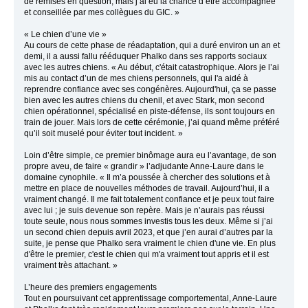
de remises en question, mais j’ai eu la chance d’être accompagnée
et conseillée par mes collègues du GIC. »
« Le chien d’une vie »
Au cours de cette phase de réadaptation, qui a duré environ un an et
demi, il a aussi fallu rééduquer Phalko dans ses rapports sociaux
avec les autres chiens. « Au début, c'était catastrophique. Alors je l’ai
mis au contact d’un de mes chiens personnels, qui l'a aidé à
reprendre confiance avec ses congénères. Aujourd'hui, ça se passe
bien avec les autres chiens du chenil, et avec Stark, mon second
chien opérationnel, spécialisé en piste-défense, ils sont toujours en
train de jouer. Mais lors de cette cérémonie, j’ai quand même préféré
qu’il soit muselé pour éviter tout incident. »
Loin d’être simple, ce premier binômage aura eu l’avantage, de son
propre aveu, de faire « grandir » l’adjudante Anne-Laure dans le
domaine cynophile. « Il m’a poussée à chercher des solutions et à
mettre en place de nouvelles méthodes de travail. Aujourd’hui, il a
vraiment changé. Il me fait totalement confiance et je peux tout faire
avec lui ; je suis devenue son repère. Mais je n’aurais pas réussi
toute seule, nous nous sommes investis tous les deux. Même si j’ai
un second chien depuis avril 2023, et que j’en aurai d’autres par la
suite, je pense que Phalko sera vraiment le chien d'une vie. En plus
d'être le premier, c'est le chien qui m'a vraiment tout appris et il est
vraiment très attachant. »
L’heure des premiers engagements
Tout en poursuivant cet apprentissage comportemental, Anne-Laure