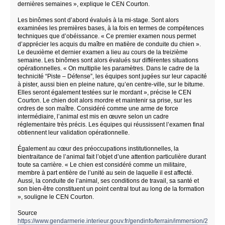
dernières semaines », explique le CEN Courton.
Les binômes sont d’abord évalués à la mi-stage. Sont alors
examinées les premières bases, à la fois en termes de compétences
techniques que d’obéissance. « Ce premier examen nous permet
d’apprécier les acquis du maître en matière de conduite du chien ».
Le deuxième et dernier examen a lieu au cours de la treizième
semaine. Les binômes sont alors évalués sur différentes situations
opérationnelles. « On multiplie les paramètres. Dans le cadre de la
technicité “Piste – Défense”, les équipes sont jugées sur leur capacité
à pister, aussi bien en pleine nature, qu’en centre-ville, sur le bitume.
Elles seront également testées sur le mordant », précise le CEN
Courton. Le chien doit alors mordre et maintenir sa prise, sur les
ordres de son maître. Considéré comme une arme de force
intermédiaire, l’animal est mis en œuvre selon un cadre
réglementaire très précis. Les équipes qui réussissent l’examen final
obtiennent leur validation opérationnelle.
Également au cœur des préoccupations institutionnelles, la
bientraitance de l’animal fait l’objet d’une attention particulière durant
toute sa carrière. « Le chien est considéré comme un militaire,
membre à part entière de l’unité au sein de laquelle il est affecté.
Aussi, la conduite de l’animal, ses conditions de travail, sa santé et
son bien-être constituent un point central tout au long de la formation
», souligne le CEN Courton.
Source
https://www.gendarmerie.interieur.gouv.fr/gendinfo/terrain/immersion/2025/le