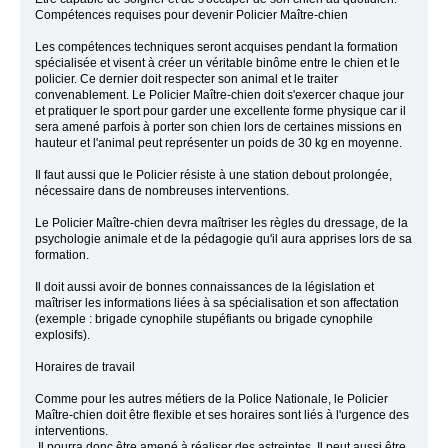
Compétences requises pour devenir Policier Maître-chien
Les compétences techniques seront acquises pendant la formation
spécialisée et visent à créer un véritable binôme entre le chien et le
policier. Ce dernier doit respecter son animal et le traiter
convenablement. Le Policier Maître-chien doit s'exercer chaque jour
et pratiquer le sport pour garder une excellente forme physique car il
sera amené parfois à porter son chien lors de certaines missions en
hauteur et l'animal peut représenter un poids de 30 kg en moyenne.
Il faut aussi que le Policier résiste à une station debout prolongée,
nécessaire dans de nombreuses interventions.
Le Policier Maître-chien devra maîtriser les règles du dressage, de la
psychologie animale et de la pédagogie qu'il aura apprises lors de sa
formation.
Il doit aussi avoir de bonnes connaissances de la législation et
maîtriser les informations liées à sa spécialisation et son affectation
(exemple : brigade cynophile stupéfiants ou brigade cynophile
explosifs).
Horaires de travail
Comme pour les autres métiers de la Police Nationale, le Policier
Maître-chien doit être flexible et ses horaires sont liés à l'urgence des
interventions.
Il pourra donc être amené à réaliser des astreintes. Il peut aussi être