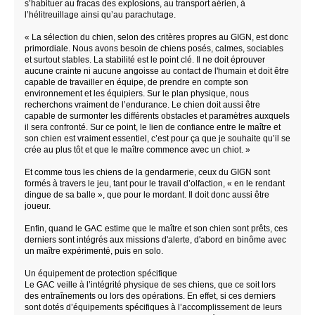
s’habituer au fracas des explosions, au transport aérien, à
l’hélitreuillage ainsi qu’au parachutage.
« La sélection du chien, selon des critères propres au GIGN, est donc
primordiale. Nous avons besoin de chiens posés, calmes, sociables
et surtout stables. La stabilité est le point clé. Il ne doit éprouver
aucune crainte ni aucune angoisse au contact de l'humain et doit être
capable de travailler en équipe, de prendre en compte son
environnement et les équipiers. Sur le plan physique, nous
recherchons vraiment de l’endurance. Le chien doit aussi être
capable de surmonter les différents obstacles et paramètres auxquels
il sera confronté. Sur ce point, le lien de confiance entre le maître et
son chien est vraiment essentiel, c’est pour ça que je souhaite qu’il se
crée au plus tôt et que le maître commence avec un chiot. »
Et comme tous les chiens de la gendarmerie, ceux du GIGN sont
formés à travers le jeu, tant pour le travail d’olfaction, « en le rendant
dingue de sa balle », que pour le mordant. Il doit donc aussi être
joueur.
Enfin, quand le GAC estime que le maître et son chien sont prêts, ces
derniers sont intégrés aux missions d'alerte, d'abord en binôme avec
un maître expérimenté, puis en solo.
Un équipement de protection spécifique
Le GAC veille à l’intégrité physique de ses chiens, que ce soit lors
des entraînements ou lors des opérations. En effet, si ces derniers
sont dotés d’équipements spécifiques à l’accomplissement de leurs