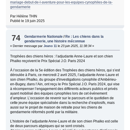
mariage-debut-de-l-aventure-pour-les-equipes-cynophiles-de-la-
gendarmerie
Par Hélène THIN
Publié le 19 juin 2025
74
Gendarmerie Nationale
/
Re : Les chiens dans la
gendarmerie, une histoire méconnue
« Dernier message par
Jeano 11
le
23 juin 2025, 11:38:34
»
Trophées des chiens héros : l’adjudante Anne-Laure et son chien
Phalko reçoivent le Prix Spécial J.O. Paris 2024
À l’occasion de la 5e édition des Trophées des chiens héros, qui s’est
déroulée à Paris, ce mercredi 2 avril 2025, l’adjudante Anne-Laure et
son chien Phalko, du groupe d'investigations cynophile d'Ambérieu-
en-Bugey, dans l’Ain, ont reçu le Prix Spécial J.O. Paris 2024, qui vise
à récompenser l’engagement des différents acteurs publics et privés
ayant mobilisé des équipes cynophiles lors de cet événement
d’ampleur. L’occasion de revenir sur le parcours et le quotidien de
cette jeune équipe spécialisée dans la recherche d’explosifs, mais
aussi sur le projet de maison de retraite pour les chiens de
gendarmerie réformés porté par la militaire.
L’histoire de l’adjudante Anne-Laure et de son chien Phalko est celle
de deux parcours atypiques qui se sont croisés.