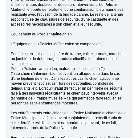
simplifient leurs déplacements et leurs interventions. Le Policier
Maître-chien porte généralement une combinaison bleu marine très
résistante avec l'écusson de la brigade canine. Le reste de la tenue
est constituée de chaussures de sécurité, d'une casquette et des
accessoires nécessaires à son chien et à leur sécurité.
Équipement du Policier Maître-chien
L'équipement du Policier Maître-chien se compose de :
Pour le chien : laisse, muselière de frappe, collier, harnais, manchette
ou jambière de débourrage, produits olfactifs d'entrainement de
l'animal, etc.
Pour le Policier : arme à feu, matraque… et son chien (*)
(*) Le chien n'intervient bien souvent, en attaque, que dans le cas
d'une légitime défense. Dans les autres cas, le chien agit comme
moyen préventif et dissuasif, lors des patrouilles, contrôles de
délinquants, etc. Lorsqu'il s'agit d'effectuer un périmètre de sécurité
face à des individus récalcitrants, le chien peut intervenir avec la
technique de « frappe muselée » ce qui permet de faire reculer les
personnes sans entrainer des morsures.
Les entraînements entre chiens de la Police Nationale et chiens de la
Police Municipale se font souvent conjointement. L'effectif canin de
cette dernière est d'ailleurs plus important et peuvent, de ce fait,
intervenir auprès de la Police Nationale.
Formation, concours : tout ce qu'il faut savoir pour devenir Policier