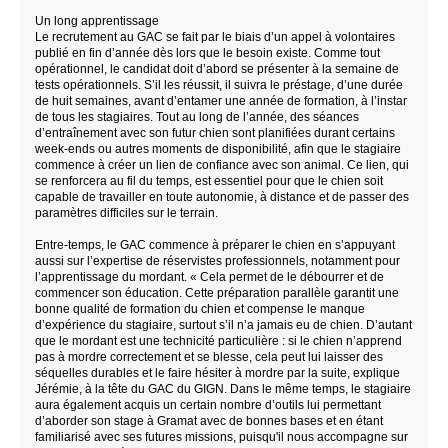
Un long apprentissage
Le recrutement au GAC se fait par le biais d’un appel à volontaires
publié en fin d’année dès lors que le besoin existe. Comme tout
opérationnel, le candidat doit d’abord se présenter à la semaine de
tests opérationnels. S’il les réussit, il suivra le préstage, d’une durée
de huit semaines, avant d’entamer une année de formation, à l’instar
de tous les stagiaires. Tout au long de l’année, des séances
d’entraînement avec son futur chien sont planifiées durant certains
week-ends ou autres moments de disponibilité, afin que le stagiaire
commence à créer un lien de confiance avec son animal. Ce lien, qui
se renforcera au fil du temps, est essentiel pour que le chien soit
capable de travailler en toute autonomie, à distance et de passer des
paramètres difficiles sur le terrain.
Entre-temps, le GAC commence à préparer le chien en s’appuyant
aussi sur l’expertise de réservistes professionnels, notamment pour
l’apprentissage du mordant. « Cela permet de le débourrer et de
commencer son éducation. Cette préparation parallèle garantit une
bonne qualité de formation du chien et compense le manque
d’expérience du stagiaire, surtout s’il n’a jamais eu de chien. D’autant
que le mordant est une technicité particulière : si le chien n’apprend
pas à mordre correctement et se blesse, cela peut lui laisser des
séquelles durables et le faire hésiter à mordre par la suite, explique
Jérémie, à la tête du GAC du GIGN. Dans le même temps, le stagiaire
aura également acquis un certain nombre d’outils lui permettant
d’aborder son stage à Gramat avec de bonnes bases et en étant
familiarisé avec ses futures missions, puisqu'il nous accompagne sur