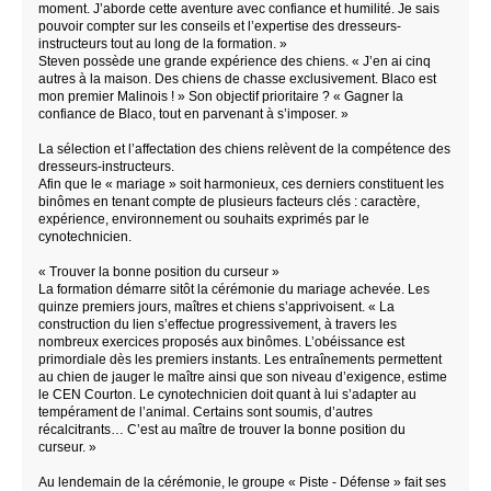
moment. J’aborde cette aventure avec confiance et humilité. Je sais
pouvoir compter sur les conseils et l’expertise des dresseurs-
instructeurs tout au long de la formation. »
Steven possède une grande expérience des chiens. « J’en ai cinq
autres à la maison. Des chiens de chasse exclusivement. Blaco est
mon premier Malinois ! » Son objectif prioritaire ? « Gagner la
confiance de Blaco, tout en parvenant à s’imposer. »
La sélection et l’affectation des chiens relèvent de la compétence des
dresseurs-instructeurs.
Afin que le « mariage » soit harmonieux, ces derniers constituent les
binômes en tenant compte de plusieurs facteurs clés : caractère,
expérience, environnement ou souhaits exprimés par le
cynotechnicien.
« Trouver la bonne position du curseur »
La formation démarre sitôt la cérémonie du mariage achevée. Les
quinze premiers jours, maîtres et chiens s’apprivoisent. « La
construction du lien s’effectue progressivement, à travers les
nombreux exercices proposés aux binômes. L’obéissance est
primordiale dès les premiers instants. Les entraînements permettent
au chien de jauger le maître ainsi que son niveau d’exigence, estime
le CEN Courton. Le cynotechnicien doit quant à lui s’adapter au
tempérament de l’animal. Certains sont soumis, d’autres
récalcitrants… C’est au maître de trouver la bonne position du
curseur. »
Au lendemain de la cérémonie, le groupe « Piste - Défense » fait ses