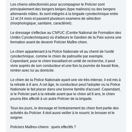
Les chiens sélectionnés pour accompagner le Policier sont
principalement des bergers belges (type malinois) ou des bergers
allemands mâles. Ils sont intégrés à la brigade cynotechnique entre
12 et 24 mois et passent plusieurs examens de sélection
(morphologique, sanitaire, caractériel).
Le dressage s'effectue au CNFUC (Centre National de Formation des
Unités Cynotechniques) où d'ailleurs le Gardien de la Paix suivra une
formation avant de devenir Policier Maître-chien.
Le chien appartenant à la Police Nationale vit au chenil de l'unité
cynotechnique, comme le chien de patrouille par exemple.
Cependant, pour le chien travaillant en unité de recherche, il peut
vivre auprès de son conducteur et une fois la journée de travail finie,
rentrer avec lui au domicile.
Le chien de la Police Nationale ayant une vie très intense, il est mis à
la retraite à 8 ans. A cet âge, le conducteur peut l'adopter ou la Police
Nationale le fait placer dans une bonne famille d'accueil. Cependant,
si le Policier part à la retraite avant que le chien ait 8 ans, le chien
pourra être affecté à un autre Policier de la brigade.
Tous les jours, le dressage et l'entrainement du chien font partie des
activités du Policier. Il doit aussi veiller à le nourrir, le brosser et le
soigner.
Policiers Maîtres-chiens : quels effectifs ?