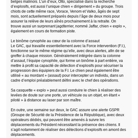
belges malinois. L’un d’eux, Olto, spécialisé dans la recherche
d’explosifs, est aussi l’unique chien « dirigement » du groupe. Trois
chiots de cette même race, Vorace, Venom et Valko, âgés de sept
mois, sont actuellement préparés depuis l’âge de deux mois pour
assurer la relève de leurs aînés prochainement à la retraite. On
trouve aussi un surprenant jagdterrier, nommé Jaffar, chien « explo »,
également en cours de formation piste.
Le binôme cynophile au cœur de la colonne d’assaut
Le GAC, qui travaille essentiellement avec la Force intervention (F.I.),
fonctionne sur le même régime qu’elle, avec deux alertes, afin de se
greffer à chaque mission. Généralement intégrée dans la colonne
d’assaut, l’équipe cynophile, qui forme un binôme à part entière, va
mettre à profit sa capacité de détection d’explosifs pour sécuriser la
progression des équipiers de la F.I. Le chien peut également être
utilisé « au mordant » (assaut) pour intercepter un individu, dans un
cadre d’emploi préalablement défini avec le chef des opérations.
Sa casquette « explo » peut aussi conduire le chien à réaliser des
levées de doute sur une porte, un véhicule ou un objet, en étant «
piloté » à distance au laser par son maître.
En outre, une semaine sur deux, le GAC assure une alerte GSPR
(Groupe de Sécurité de la Présidence de la République), avec deux
opérateurs dédiés, qui peuvent être amenés à suivre les
déplacements du Président nécessitant la présence des chiens. Il
s’agit notamment de réaliser des détections d’explosifs en amont des
déplacements.