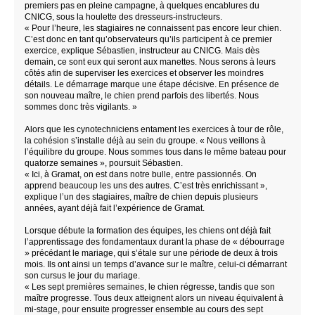
premiers pas en pleine campagne, à quelques encablures du
CNICG, sous la houlette des dresseurs-instructeurs.
« Pour l’heure, les stagiaires ne connaissent pas encore leur chien.
C’est donc en tant qu’observateurs qu’ils participent à ce premier
exercice, explique Sébastien, instructeur au CNICG. Mais dès
demain, ce sont eux qui seront aux manettes. Nous serons à leurs
côtés afin de superviser les exercices et observer les moindres
détails. Le démarrage marque une étape décisive. En présence de
son nouveau maître, le chien prend parfois des libertés. Nous
sommes donc très vigilants. »
Alors que les cynotechniciens entament les exercices à tour de rôle,
la cohésion s’installe déjà au sein du groupe. « Nous veillons à
l’équilibre du groupe. Nous sommes tous dans le même bateau pour
quatorze semaines », poursuit Sébastien.
« Ici, à Gramat, on est dans notre bulle, entre passionnés. On
apprend beaucoup les uns des autres. C’est très enrichissant »,
explique l’un des stagiaires, maître de chien depuis plusieurs
années, ayant déjà fait l’expérience de Gramat.
Lorsque débute la formation des équipes, les chiens ont déjà fait
l’apprentissage des fondamentaux durant la phase de « débourrage
» précédant le mariage, qui s’étale sur une période de deux à trois
mois. Ils ont ainsi un temps d’avance sur le maître, celui-ci démarrant
son cursus le jour du mariage.
« Les sept premières semaines, le chien régresse, tandis que son
maître progresse. Tous deux atteignent alors un niveau équivalent à
mi-stage, pour ensuite progresser ensemble au cours des sept