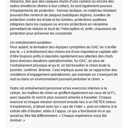
missions, tels que des casques munis d’une caméra ou encore des
radios émettrices (fixées à leur collier), ils sont également pourvus
d’équipements de protection : harnais tactique, en matériau résistant,
pouvant être renforcé de plaques balistiques légères, lunettes de
protection contre les éclats et les fumées, protections auditives
intégrées dans les casques ou encore protections en néoprène
permettant de réduire le bruit de l’hélicoptère et, enfin, chaussons de
protection pour préserver les coussinets.
Un entraînement quotidien
Pour autant, la formation des équipes cynophiles du GAC ne s’arrête
pas là. « L’entraînement des chiens est d'une importance capitale afin
d’être toujours prêts à répondre rapidement aux attentes des chefs
dans diverses situations opérationnelles. Au GAC, en plus de
l’entraînement physique et au tir, on fait travailler le chien toute la
journée, confirme Jérémie. Cela implique aussi de se rapprocher des
conditions d’engagement opérationnel, par exemple en s’exerçant de
nuit ou dans un environnement pouvant perturber le chien. »
Outre cet entraînement personnel et les exercices internes à la
cellule, les maîtres de chien se greffent également sur ceux de la F.I.,
avec laquelle ils sont le plus souvent amenés à travailler. Chaque
exercice et chaque mission donnent ensuite lieu à un RETEX (retour
d’expérience), d’abord avec les « ops de l’inter », puis en interne à la
cellule afin d’étudier, vidéo à l’appui, ce qui a fonctionné et ce qui
aurait pu être fait différemment. « Chaque expérience nous fait
évoluer. »