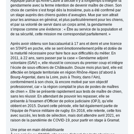
Atypique parce qu'Anne-Laure a décidé il y a longtemps d'intégrer la
gendarmerie avec la ferme intention de devenir maître de chien. Son
choix de carrière s’est forgé dès la troisième, puis a été confirmé par
un stage auprès des chiens guides d’aveugles. Mue par son attrait
pour les animaux en général, et plus particulièrement pour les chiens,
et par sa volonté de servir dans un corps armé, la gendarmerie
s’impose comme une évidence : « Être au service de la population et
de sa sécurité, cette mission me correspondait parfaitement. »
Après avoir obtenu son baccalauréat à 17 ans et demi et une licence
en STAPS en poche, elle se sent émotionnellement prête et dotée de
la maturité nécessaire pour faire face aux difficultés du métier. En
2011, à 22 ans, sans passer par la case « Gendarme adjoint
volontaire (GAV) », elle réussit le concours du premier coup et intègre
l’école de sous-officiers de Châteaulin. Douze mois plus tard, elle est
affectée en brigade territoriale en région Rhône-Alpes (d’abord à
Bourg-Argental, dans la Loire, puis à Thoiry, dans l’Ain),
conformément à son choix, là encore motivé par son objectif
professionnel, car « la région comptait le plus de postes de maîtres
de chien ». Elle se présente rapidement aux tests de maître de chien,
sans les réussir. En attendant de pouvoir les repasser, elle se
présente à l'examen d'Officier de police judiciaire (OPJ), qu’elle
obtient en 2015. Durant cette période, elle fait également partie de
l'équipe de France militaire de rugby. En 2016, elle retente, cette fois
avec succès, les tests de sélection, mais doit attendre avril 2021, en
raison de la pandémie de COVID-19, pour partir en stage à Gramat.
Une prise en main déstabilisante