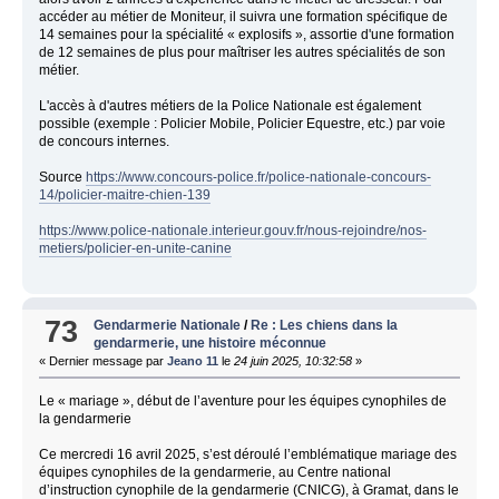
accéder au métier de Moniteur, il suivra une formation spécifique de
14 semaines pour la spécialité « explosifs », assortie d'une formation
de 12 semaines de plus pour maîtriser les autres spécialités de son
métier.
L'accès à d'autres métiers de la Police Nationale est également
possible (exemple : Policier Mobile, Policier Equestre, etc.) par voie
de concours internes.
Source
https://www.concours-police.fr/police-nationale-concours-
14/policier-maitre-chien-139
https://www.police-nationale.interieur.gouv.fr/nous-rejoindre/nos-
metiers/policier-en-unite-canine
73
Gendarmerie Nationale
/
Re : Les chiens dans la
gendarmerie, une histoire méconnue
« Dernier message par
Jeano 11
le
24 juin 2025, 10:32:58
»
Le « mariage », début de l’aventure pour les équipes cynophiles de
la gendarmerie
Ce mercredi 16 avril 2025, s’est déroulé l’emblématique mariage des
équipes cynophiles de la gendarmerie, au Centre national
d’instruction cynophile de la gendarmerie (CNICG), à Gramat, dans le