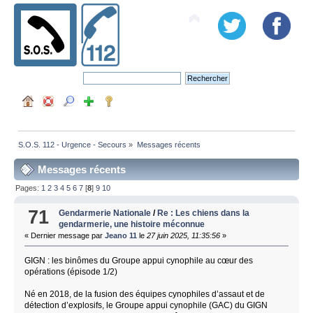
S.O.S. 112 - Urgence - Secours
»
Messages récents
Messages récents
Pages:
1
2
3
4
5
6
7
[
8
]
9
10
71
Gendarmerie Nationale
/
Re : Les chiens dans la
gendarmerie, une histoire méconnue
« Dernier message par
Jeano 11
le
27 juin 2025, 11:35:56
»
GIGN : les binômes du Groupe appui cynophile au cœur des
opérations (épisode 1/2)
Né en 2018, de la fusion des équipes cynophiles d’assaut et de
détection d’explosifs, le Groupe appui cynophile (GAC) du GIGN