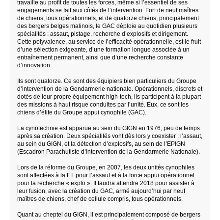
travaille au profit de toutes les forces, même si l’essentiel de ses
engagements se fait aux côtés de l’intervention. Fort de neuf maîtres
de chiens, tous opérationnels, et de quatorze chiens, principalement
des bergers belges malinois, le GAC déploie au quotidien plusieurs
spécialités : assaut, pistage, recherche d’explosifs et dirigement.
Cette polyvalence, au service de l’efficacité opérationnelle, est le fruit
d’une sélection exigeante, d’une formation longue associée à un
entraînement permanent, ainsi que d’une recherche constante
d’innovation.
Ils sont quatorze. Ce sont des équipiers bien particuliers du Groupe
d’intervention de la Gendarmerie nationale. Opérationnels, discrets et
dotés de leur propre équipement high-tech, ils participent à la plupart
des missions à haut risque conduites par l’unité. Eux, ce sont les
chiens d’élite du Groupe appui cynophile (GAC).
La cynotechnie est apparue au sein du GIGN en 1976, peu de temps
après sa création. Deux spécialités vont dès lors y coexister : l’assaut,
au sein du GIGN, et la détection d’explosifs, au sein de l’EPIGN
(Escadron Parachutiste d’Intervention de la Gendarmerie Nationale).
Lors de la réforme du Groupe, en 2007, les deux unités cynophiles
sont affectées à la F.I. pour l’assaut et à la force appui opérationnel
pour la recherche « explo ». Il faudra attendre 2018 pour assister à
leur fusion, avec la création du GAC, armé aujourd’hui par neuf
maîtres de chiens, chef de cellule compris, tous opérationnels.
Quant au cheptel du GIGN, il est principalement composé de bergers