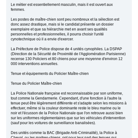
Le métier est essentiellement masculin, mais il est ouvert aux
femmes.
Les postes de maître-chien sont peu nombreux et la sélection est
donc assez drastique, mais si le candidat présente un dossier
exemplaire et que sa hiérarchie met en avant ses qualités
personnelles et professionnelles, il pourra choisir l'unité
cynotechnique où il a envie d'exercer.
La Préfecture de Police dispose de 4 unités cynophiles. La DSPAP
(Direction de la Sécurité de Proximité de l'Agglomération Parisienne)
recense 130 Policiers et 80 chiens pour une moyenne d'environ 12
000 interventions annuelles.
Tenue et équipements du Policier Maître-chien
Tenue du Policier Maître-chien
La Police Nationale française est reconnaissable par son uniforme,
tout comme la Gendarmerie. Cependant, d'une fonction à l'autre la
tenue peut être légèrement différente et s'adapte selon les missions à
effectuer, même si la couleur dominante reste le bleu marine ou le
noir et l'écusson de la Police Nationale que l'on retrouve aussi bien
sur les uniformes réglementaires que sur les véhicules d'intervention
(sauf pour les voitures de surveillance banalisées).
Des unités comme la BAC (Brigade Anti-Criminalité), la Police à
Cheval, ou les maitres-chiens, ont pour leur part des tenues qui