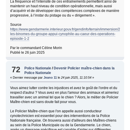
La fréquence et l’intensité de ces entraînements permettent ainsi de
maintenir un haut niveau de condition opérationnelle, mais aussi
d’acquérir et de développer des compétences complexes de manière
progressive, à l’instar du pistage ou du « dirigement ».
Source
https://www.gendarmerie.interieur.gouv.fr/gendinfo/terrain/immersion/2025/g
les-binomes-du-groupe-appui-cynophile-au-caeur-des-operations-
episode-1-2
Par le commandant Céline Morin
Publié le 26 juin 2025
72
Police Nationale
/
Devenir Policier maître-chien dans la
Police Nationale
« Dernier message par
Jeano 11
le
24 juin 2025, 11:10:54
»
Vous aimez lutter contre les injustices et avez le goût de l'ordre et du
respect d'autrui ? Vous avez en plus l'amour des animaux et aimeriez
travailler avec un animal tel que le chien ? Alors, le métier de Policier
Maître-chien est sans doute fait pour vous.
Le Policier Maître-chien que l'on appelle aussi conducteur
cynotechnicien est essentiel pour des interventions de la Police
Nationale française. On trouvera aussi d'ailleurs des Maîtres-chiens
au sein de la Police Municipale ou de la Gendarmerie. Le chien,
après un dressage spécifique est capable d'aider sur différentes