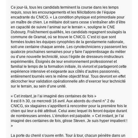
Ce jour-là, tous les candidats terminent la course dans les temps
requis, sous les encouragements et les félicitations de l’équipe
encadrante du CNICG. « La condition physique est primordiale pour
un maître de chien. Le militaire doit sans cesse s’entraîner afin d’être
en capacité de suivre l’animal sur le terrain », souligne le CNE
Dubourg. Fraîchement qualifiés, les candidats regagnent soulagés la
commune de Gramat, où se trouve le CNICG. C’est ici que sont
formées toutes les équipes cynophiles de la gendarmerie nationale,
soit une centaine chaque année. Les cynotechniciens y passeront les
quatorze prochaines semaines pour y faire l’apprentissage du métier
ou d’une nouvelle technicité, sous l’égide de dresseurs-instructeurs
expérimentés. Éloignés de leur environnement professionnel et
familial le temps de la formation initiale, ils vivront et partageront cette
expérience intensive et exigeante aux côtés d’autres passionnés,
entièrement tournés vers le même objectif final. Tous devront en effet
décrocher leur validation opérationnelle afin d’exercer leur technicité
sur le terrain, au sein d’une unité.
« Cet instant, je l’ai imaginé des centaines de fois »
Il est 8 h 30, ce mercredi 16 avril. Aux abords du chenil n° 2 du
CNICG, six stagiaires s’apprêtent à rencontrer pour la première fois le
chien qui leur a été attribué. Celui avec lequel ils feront équipe durant
de nombreuses années. L’émotion est palpable. « Cet instant, je l’ai
imaginé des centaines de fois, glisse Steven. Je suis hyper impatient !
»
La porte du chenil s’ouvre enfin. Tour à tour, chacun pénètre dans un