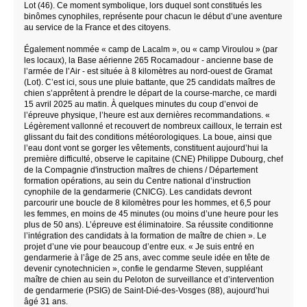
Lot (46). Ce moment symbolique, lors duquel sont constitués les
binômes cynophiles, représente pour chacun le début d’une aventure
au service de la France et des citoyens.
Également nommée « camp de Lacalm », ou « camp Viroulou » (par
les locaux), la Base aérienne 265 Rocamadour - ancienne base de
l’armée de l’Air - est située à 8 kilomètres au nord-ouest de Gramat
(Lot). C’est ici, sous une pluie battante, que 25 candidats maîtres de
chien s’apprêtent à prendre le départ de la course-marche, ce mardi
15 avril 2025 au matin. À quelques minutes du coup d’envoi de
l’épreuve physique, l’heure est aux dernières recommandations. «
Légèrement vallonné et recouvert de nombreux cailloux, le terrain est
glissant du fait des conditions météorologiques. La boue, ainsi que
l’eau dont vont se gorger les vêtements, constituent aujourd’hui la
première difficulté, observe le capitaine (CNE) Philippe Dubourg, chef
de la Compagnie d'instruction maîtres de chiens / Département
formation opérations, au sein du Centre national d’instruction
cynophile de la gendarmerie (CNICG). Les candidats devront
parcourir une boucle de 8 kilomètres pour les hommes, et 6,5 pour
les femmes, en moins de 45 minutes (ou moins d’une heure pour les
plus de 50 ans). L’épreuve est éliminatoire. Sa réussite conditionne
l’intégration des candidats à la formation de maître de chien ». Le
projet d’une vie pour beaucoup d’entre eux. « Je suis entré en
gendarmerie à l’âge de 25 ans, avec comme seule idée en tête de
devenir cynotechnicien », confie le gendarme Steven, suppléant
maître de chien au sein du Peloton de surveillance et d’intervention
de gendarmerie (PSIG) de Saint-Dié-des-Vosges (88), aujourd’hui
âgé 31 ans.