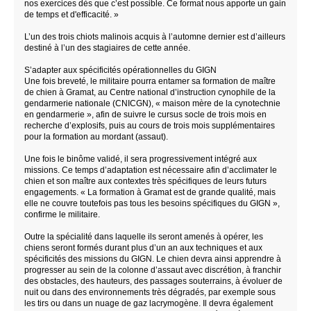
nos exercices dès que c’est possible. Ce format nous apporte un gain
de temps et d'efficacité. »
L’un des trois chiots malinois acquis à l’automne dernier est d’ailleurs
destiné à l’un des stagiaires de cette année.
S’adapter aux spécificités opérationnelles du GIGN
Une fois breveté, le militaire pourra entamer sa formation de maître
de chien à Gramat, au Centre national d’instruction cynophile de la
gendarmerie nationale (CNICGN), « maison mère de la cynotechnie
en gendarmerie », afin de suivre le cursus socle de trois mois en
recherche d’explosifs, puis au cours de trois mois supplémentaires
pour la formation au mordant (assaut).
Une fois le binôme validé, il sera progressivement intégré aux
missions. Ce temps d’adaptation est nécessaire afin d’acclimater le
chien et son maître aux contextes très spécifiques de leurs futurs
engagements. « La formation à Gramat est de grande qualité, mais
elle ne couvre toutefois pas tous les besoins spécifiques du GIGN »,
confirme le militaire.
Outre la spécialité dans laquelle ils seront amenés à opérer, les
chiens seront formés durant plus d’un an aux techniques et aux
spécificités des missions du GIGN. Le chien devra ainsi apprendre à
progresser au sein de la colonne d’assaut avec discrétion, à franchir
des obstacles, des hauteurs, des passages souterrains, à évoluer de
nuit ou dans des environnements très dégradés, par exemple sous
les tirs ou dans un nuage de gaz lacrymogène. Il devra également