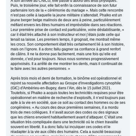
À son arrivée au CNICG, elle passe d’abord des tests physiques.
Puis, le troisième jour, elle fait enfin la connaissance de son futur
partenaire lors de la « cérémonie du mariage ». Mais cette rencontre
n’est pas celle à laquelle la jeune militaire s’attendait. Phalko est un
jeune berger belge malinois de deux ans à peine, particulièrement
méfiant envers les êtres humains et imprévisible dans ses réactions.
Leur première prise de contact est particulière, voire déstabilisante, «
car il était très attaché à son instructeur et moi j’étais juste celle qui
tenait sa laisse. Les premiers temps, il grognait, me montrait même
les crocs. Son comportement était très certainement lié à son histoire,
mais on l’ignore. Il a donc fallu gagner sa confiance à grand renfort
de câlins. Il ne la donne pas facilement, mais une fois qu’elle est
donnée, c’est pour toujours. Nous nous sommes progressivement
apprivoisés. Il a arrêté de me montrer les dents, mais il continuait de
le faire avec les autres personnes. »
Après trois mois et demi de formation, le binôme est opérationnel et
rejoint sa nouvelle affectation au Groupe d'investigations cynophile
(GIC) d'Ambérieu-en-Bugey, dans l’Ain, dès le 15 juillet 2021.
Toutefois, si Phalko a acquis toutes les technicités requises pour être
opérationnel en matière de recherche d’explosifs, il n’est toujours pas
apte à la vie en société, que ce soit au contact des hommes ou de ses
congénères. « Au cours des deux premières semaines, il a mordu
trois de mes collègues. Il n’avait aucun des codes ou des signaux
que les chiens envoient habituellement avant d’attaquer. C’était une
situation très compliquée dans une technicité où le chien travaille
souvent en liberté. Il a donc fallu lui inculquer ces codes et le
réadapter à la vie aux côtés des humains. Cela a suscité beaucoup