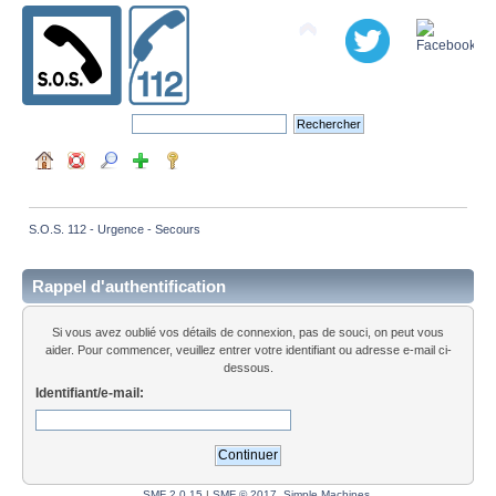
S.O.S. 112 - Urgence - Secours
Rappel d'authentification
Si vous avez oublié vos détails de connexion, pas de souci, on peut vous
aider. Pour commencer, veuillez entrer votre identifiant ou adresse e-mail ci-
dessous.
Identifiant/e-mail:
SMF 2.0.15
|
SMF © 2017
,
Simple Machines